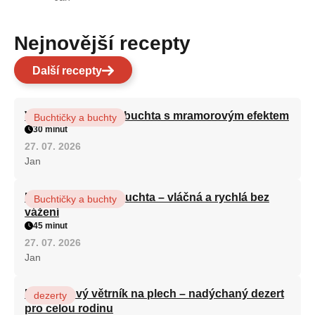
Nejnovější recepty
Další recepty
Vláčná olejová litá buchta s mramorovým efektem
Buchtičky a buchty
30 minut
27. 07. 2026
Jan
Hrnková maková buchta – vláčná a rychlá bez
Buchtičky a buchty
vážení
45 minut
27. 07. 2026
Jan
Karamelový větrník na plech – nadýchaný dezert
dezerty
pro celou rodinu