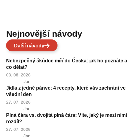
Nejnovější návody
Další návody
Nebezpečný škůdce míří do Česka: jak ho poznáte a
co dělat?
03. 08. 2026
Jan
Jídla z jedné pánve: 4 recepty, které vás zachrání ve
všední den
27. 07. 2026
Jan
Plná čára vs. dvojitá plná čára: Víte, jaký je mezi nimi
rozdíl?
27. 07. 2026
Jan