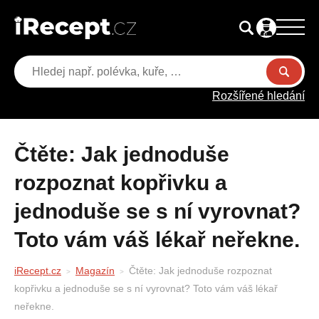
Rozšířené hledání
Čtěte: Jak jednoduše
rozpoznat kopřivku a
jednoduše se s ní vyrovnat?
Toto vám váš lékař neřekne.
iRecept.cz
Magazín
Čtěte: Jak jednoduše rozpoznat
kopřivku a jednoduše se s ní vyrovnat? Toto vám váš lékař
neřekne.