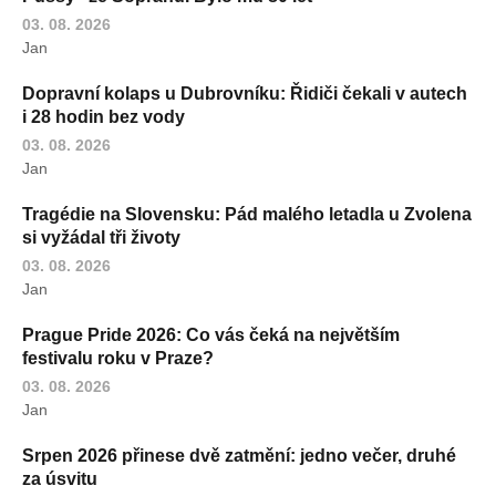
03. 08. 2026
Jan
Dopravní kolaps u Dubrovníku: Řidiči čekali v autech
i 28 hodin bez vody
03. 08. 2026
Jan
Tragédie na Slovensku: Pád malého letadla u Zvolena
si vyžádal tři životy
03. 08. 2026
Jan
Prague Pride 2026: Co vás čeká na největším
festivalu roku v Praze?
03. 08. 2026
Jan
Srpen 2026 přinese dvě zatmění: jedno večer, druhé
za úsvitu