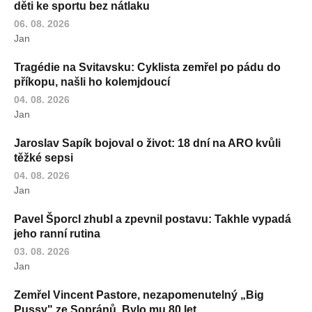
děti ke sportu bez nátlaku
06. 08. 2026
Jan
Tragédie na Svitavsku: Cyklista zemřel po pádu do
příkopu, našli ho kolemjdoucí
04. 08. 2026
Jan
Jaroslav Sapík bojoval o život: 18 dní na ARO kvůli
těžké sepsi
04. 08. 2026
Jan
Pavel Šporcl zhubl a zpevnil postavu: Takhle vypadá
jeho ranní rutina
03. 08. 2026
Jan
Zemřel Vincent Pastore, nezapomenutelný „Big
Pussy" ze Sopránů. Bylo mu 80 let