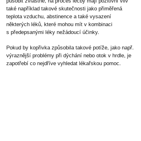
působit zvláštně, na proces léčby mají pozitivní vliv
také například takové skutečnosti jako přiměřená
teplota vzduchu, abstinence a také vysazení
některých léků, které mohou mít v kombinaci
s předepsanými léky nežádoucí účinky.
Pokud by kopřivka způsobila takové potíže, jako např.
výraznější problémy při dýchání nebo otok v hrdle, je
zapotřebí co nejdříve vyhledat lékařskou pomoc.