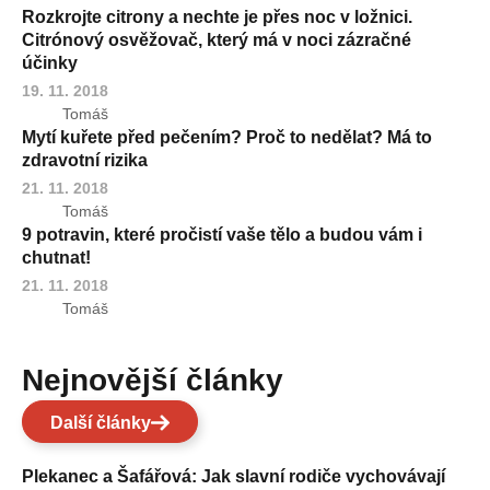
Rozkrojte citrony a nechte je přes noc v ložnici.
Citrónový osvěžovač, který má v noci zázračné
účinky
19. 11. 2018
Tomáš
Mytí kuřete před pečením? Proč to nedělat? Má to
zdravotní rizika
21. 11. 2018
Tomáš
9 potravin, které pročistí vaše tělo a budou vám i
chutnat!
21. 11. 2018
Tomáš
Nejnovější články
Další články
Plekanec a Šafářová: Jak slavní rodiče vychovávají