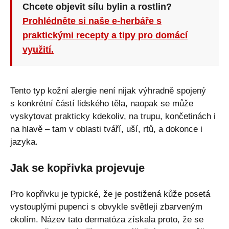
Chcete objevit sílu bylin a rostlin?
Prohlédněte si naše e-herbáře s
praktickými recepty a tipy pro domácí
využití.
Tento typ kožní alergie není nijak výhradně spojený
s konkrétní částí lidského těla, naopak se může
vyskytovat prakticky kdekoliv, na trupu, končetinách i
na hlavě – tam v oblasti tváří, uší, rtů, a dokonce i
jazyka.
Jak se kopřivka projevuje
Pro kopřivku je typické, že je postižená kůže posetá
vystouplými pupenci s obvykle světleji zbarveným
okolím. Název tato dermatóza získala proto, že se