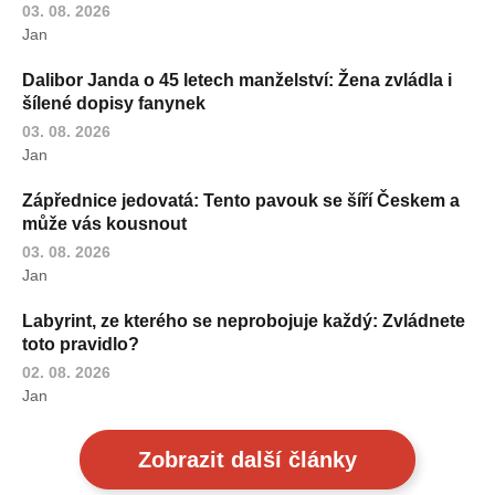
03. 08. 2026
Jan
Dalibor Janda o 45 letech manželství: Žena zvládla i
šílené dopisy fanynek
03. 08. 2026
Jan
Zápřednice jedovatá: Tento pavouk se šíří Českem a
může vás kousnout
03. 08. 2026
Jan
Labyrint, ze kterého se neprobojuje každý: Zvládnete
toto pravidlo?
02. 08. 2026
Jan
Zobrazit další články