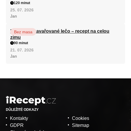
120 minut
25. 07. 2026
Jan
Babiččino zavařované lečo – recept na celou
Bez masa
zimu
90 minut
21. 07. 2026
Jan
DŮLEŽITÉ ODKAZY
Kontakty
Cookies
GDPR
Sitemap