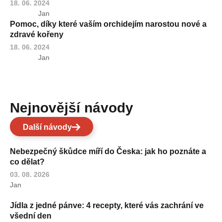
18. 06. 2024
Jan
Pomoc, díky které vaším orchidejím narostou nové a
zdravé kořeny
18. 06. 2024
Jan
Nejnovější návody
Další návody
Nebezpečný škůdce míří do Česka: jak ho poznáte a
co dělat?
03. 08. 2026
Jan
Jídla z jedné pánve: 4 recepty, které vás zachrání ve
všední den