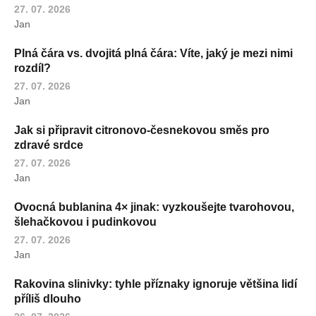
27. 07. 2026
Jan
Plná čára vs. dvojitá plná čára: Víte, jaký je mezi nimi
rozdíl?
27. 07. 2026
Jan
Jak si připravit citronovo-česnekovou směs pro
zdravé srdce
27. 07. 2026
Jan
Ovocná bublanina 4× jinak: vyzkoušejte tvarohovou,
šlehačkovou i pudinkovou
27. 07. 2026
Jan
Rakovina slinivky: tyhle příznaky ignoruje většina lidí
příliš dlouho