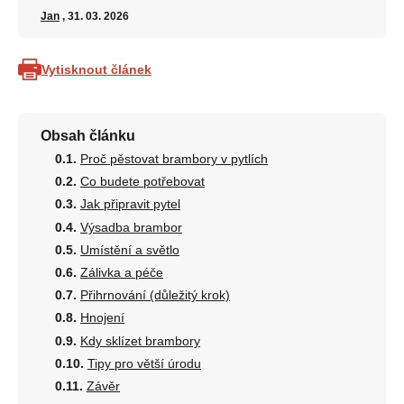
Jan
, 31. 03. 2026
Vytisknout článek
Obsah článku
Proč pěstovat brambory v pytlích
Co budete potřebovat
Jak připravit pytel
Výsadba brambor
Umístění a světlo
Zálivka a péče
Přihrnování (důležitý krok)
Hnojení
Kdy sklízet brambory
Tipy pro větší úrodu
Závěr