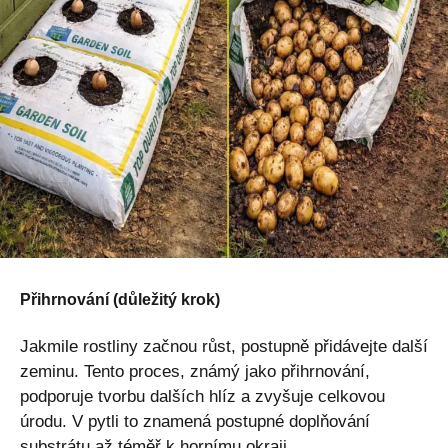
Přihrnování (důležitý krok)
Jakmile rostliny začnou růst, postupně přidávejte další
zeminu. Tento proces, známý jako přihrnování,
podporuje tvorbu dalších hlíz a zvyšuje celkovou
úrodu. V pytli to znamená postupné doplňování
substrátu až téměř k hornímu okraji.