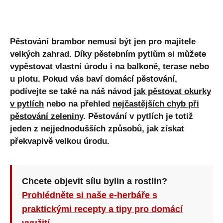
Pěstování brambor nemusí být jen pro majitele
velkých zahrad. Díky pěstebním pytlům si můžete
vypěstovat vlastní úrodu i na balkoně, terase nebo
u plotu. Pokud vás baví domácí pěstování,
podívejte se také na náš návod
jak pěstovat okurky
v pytlích
nebo na přehled
nejčastějších chyb při
pěstování zeleniny
. Pěstování v pytlích je totiž
jeden z nejjednodušších způsobů, jak získat
překvapivě velkou úrodu.
Chcete objevit sílu bylin a rostlin?
Prohlédněte si naše e-herbáře s
praktickými recepty a tipy pro domácí