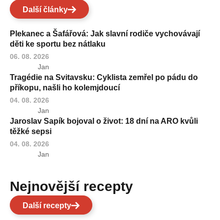
Další články
Plekanec a Šafářová: Jak slavní rodiče vychovávají
děti ke sportu bez nátlaku
06. 08. 2026
Jan
Tragédie na Svitavsku: Cyklista zemřel po pádu do
příkopu, našli ho kolemjdoucí
04. 08. 2026
Jan
Jaroslav Sapík bojoval o život: 18 dní na ARO kvůli
těžké sepsi
04. 08. 2026
Jan
Nejnovější recepty
Další recepty