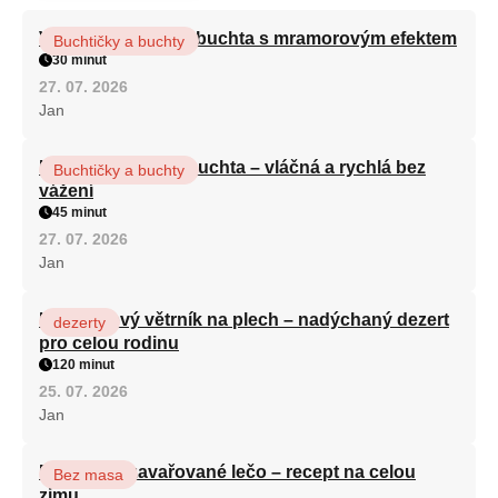
Vláčná olejová litá buchta s mramorovým efektem
Buchtičky a buchty
30 minut
27. 07. 2026
Jan
Hrnková maková buchta – vláčná a rychlá bez
Buchtičky a buchty
vážení
45 minut
27. 07. 2026
Jan
Karamelový větrník na plech – nadýchaný dezert
dezerty
pro celou rodinu
120 minut
25. 07. 2026
Jan
Babiččino zavařované lečo – recept na celou
Bez masa
zimu