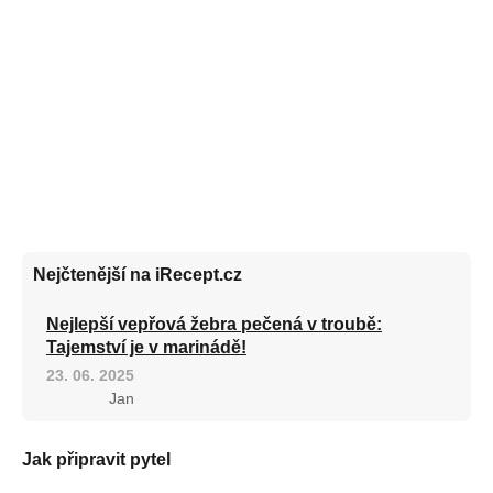
Nejčtenější na iRecept.cz
Nejlepší vepřová žebra pečená v troubě:
Tajemství je v marinádě!
23. 06. 2025
Jan
Jak připravit pytel