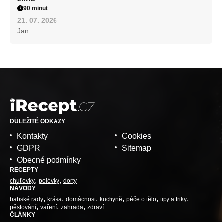
90 minut
21. 07. 2026
Jan
DŮLEŽITÉ ODKAZY
Kontakty
Cookies
GDPR
Sitemap
Obecné podmínky
RECEPTY
chuťovky
polévky
dorty
NÁVODY
babské rady
krása
domácnost
kuchyně
péče o tělo
tipy a triky
pěstování
vaření
zahrada
zdraví
ČLÁNKY