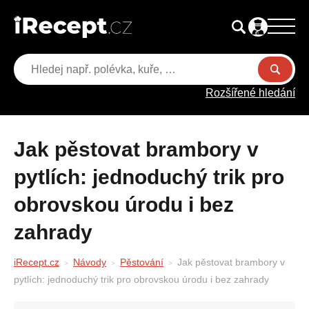
Rozšířené hledání
Jak pěstovat brambory v
pytlích: jednoduchý trik pro
obrovskou úrodu i bez
zahrady
iRecept.cz
Návody
Pěstování
Jak pěstovat brambory v
pytlích: jednoduchý trik pro obrovskou úrodu i bez zahrady