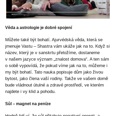
Věda a astrologie je dobré spojení
Můžete také být bohatí. Ajurvédská věda, která se
jmenuje Vastu – Shastra vám ukáže jak na to. Když si
název, který je v sanskrtu přeložíme, dostaneme
v našem jazyce význam „znalost domova“. A ten sám
o sobě vypovídá, že pokud víme jak na to, můžeme i
my být bohatí. Tato nauka popisuje dům jako živou
bytost, jako člena vaší rodiny. Takže ve vašem domě
bude vládnout útulné a zdravé prostředí, ve kterém
najdete i vy klid a pohodu.
Sůl – magnet na peníze
Hodně lidí ví, že sůl přitahuje negativní energii, a