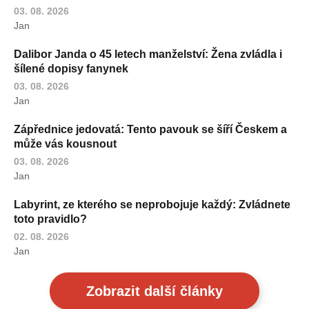
03. 08. 2026
Jan
Dalibor Janda o 45 letech manželství: Žena zvládla i
šílené dopisy fanynek
03. 08. 2026
Jan
Zápřednice jedovatá: Tento pavouk se šíří Českem a
může vás kousnout
03. 08. 2026
Jan
Labyrint, ze kterého se neprobojuje každý: Zvládnete
toto pravidlo?
02. 08. 2026
Jan
Zobrazit další články