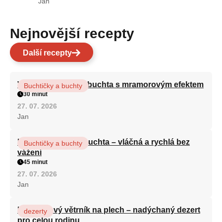
Jan
Nejnovější recepty
Další recepty
Vláčná olejová litá buchta s mramorovým efektem
Buchtičky a buchty
30 minut
27. 07. 2026
Jan
Hrnková maková buchta – vláčná a rychlá bez
Buchtičky a buchty
vážení
45 minut
27. 07. 2026
Jan
Karamelový větrník na plech – nadýchaný dezert
dezerty
pro celou rodinu