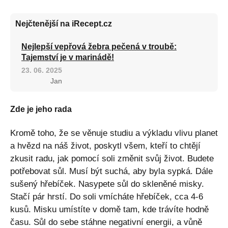
Nejčtenější na iRecept.cz
Nejlepší vepřová žebra pečená v troubě:
Tajemství je v marinádě!
23. 06. 2025
Jan
Zde je jeho rada
Kromě toho, že se věnuje studiu a výkladu vlivu planet
a hvězd na náš život, poskytl všem, kteří to chtějí
zkusit radu, jak pomocí soli změnit svůj život. Budete
potřebovat sůl. Musí být suchá, aby byla sypká. Dále
sušený hřebíček. Nasypete sůl do skleněné misky.
Stačí pár hrstí. Do soli vmícháte hřebíček, cca 4-6
kusů. Misku umístíte v domě tam, kde trávíte hodně
času. Sůl do sebe stáhne negativní energii, a vůně