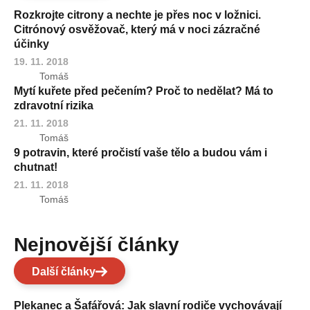
Rozkrojte citrony a nechte je přes noc v ložnici.
Citrónový osvěžovač, který má v noci zázračné
účinky
19. 11. 2018
Tomáš
Mytí kuřete před pečením? Proč to nedělat? Má to
zdravotní rizika
21. 11. 2018
Tomáš
9 potravin, které pročistí vaše tělo a budou vám i
chutnat!
21. 11. 2018
Tomáš
Nejnovější články
Další články
Plekanec a Šafářová: Jak slavní rodiče vychovávají