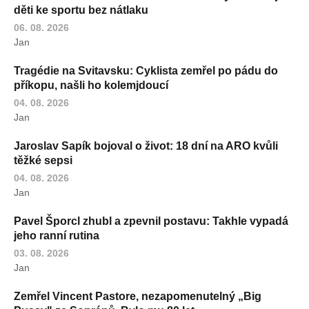
děti ke sportu bez nátlaku
06. 08. 2026
Jan
Tragédie na Svitavsku: Cyklista zemřel po pádu do
příkopu, našli ho kolemjdoucí
04. 08. 2026
Jan
Jaroslav Sapík bojoval o život: 18 dní na ARO kvůli
těžké sepsi
04. 08. 2026
Jan
Pavel Šporcl zhubl a zpevnil postavu: Takhle vypadá
jeho ranní rutina
03. 08. 2026
Jan
Zemřel Vincent Pastore, nezapomenutelný „Big