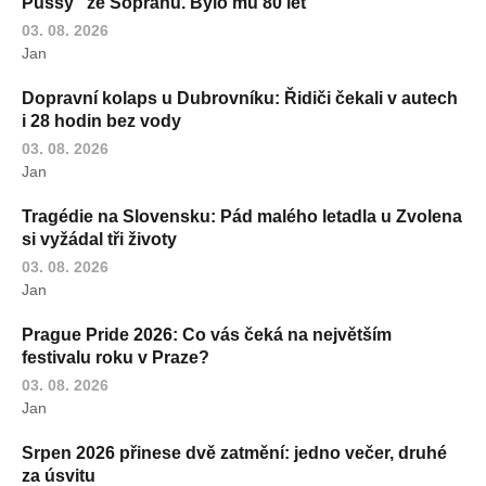
Pussy" ze Sopránů. Bylo mu 80 let
03. 08. 2026
Jan
Dopravní kolaps u Dubrovníku: Řidiči čekali v autech
i 28 hodin bez vody
03. 08. 2026
Jan
Tragédie na Slovensku: Pád malého letadla u Zvolena
si vyžádal tři životy
03. 08. 2026
Jan
Prague Pride 2026: Co vás čeká na největším
festivalu roku v Praze?
03. 08. 2026
Jan
Srpen 2026 přinese dvě zatmění: jedno večer, druhé
za úsvitu