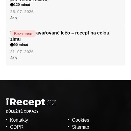
120 minut
25. 07. 2026
Jan
Babiččino zavařované lečo – recept na celou
Bez masa
zimu
90 minut
21. 07. 2026
Jan
DŮLEŽITÉ ODKAZY
Kontakty
Cookies
GDPR
Sitemap