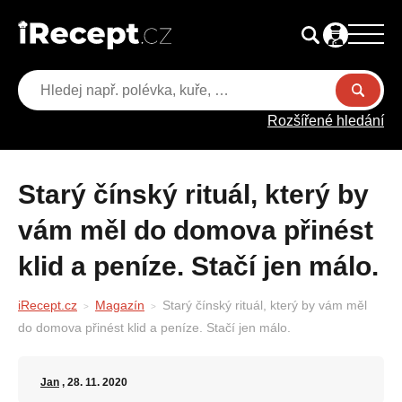
Rozšířené hledání
Starý čínský rituál, který by
vám měl do domova přinést
klid a peníze. Stačí jen málo.
iRecept.cz
Magazín
Starý čínský rituál, který by vám měl
do domova přinést klid a peníze. Stačí jen málo.
Jan
, 28. 11. 2020