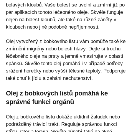
bolavých kloubů. Vaše bolest se uvolní a zmírní již po
pár aplikacích tohoto léčebného oleje. Skvěle funguje
nejen na bolest kloubů, ale také na různé záněty v
kloubech nebo jiné podobné nepříjemnosti.
Olej vytvořený z bobkového listu vám pomůže také ke
zmírnění migrény nebo bolesti hlavy. Dejte si trochu
léčebného oleje na prsty a jemně vmasírujte v oblasti
spánků. Skvěle tento olej pomáhá i v případě potřeby
srážení horečky nebo vyšší tělesné teploty. Podporuje
také chuť k jídlu a zahání nechutenství.
Olej z bobkových listů pomáhá ke
správné funkci orgánů
Olej z bobkového listu dokáže uklidnit žaludek nebo
podrážděný trávicí trakt. Reguluje správnou funkci
střev, jater a ledvin. Skvěle působí také na akné,