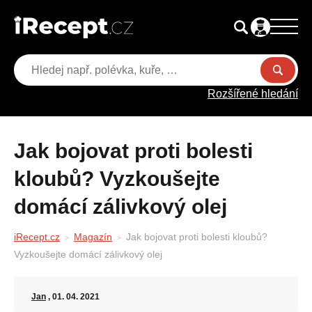
Rozšířené hledání
Jak bojovat proti bolesti
kloubů? Vyzkoušejte
domácí zálivkový olej
iRecept.cz
Magazín
Jak bojovat proti bolesti kloubů?
Vyzkoušejte domácí zálivkový olej
Jan
, 01. 04. 2021