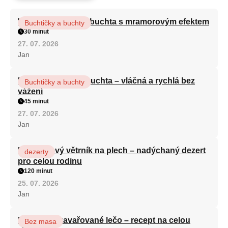
Vláčná olejová litá buchta s mramorovým efektem
Buchtičky a buchty
30 minut
27. 07. 2026
Jan
Hrnková maková buchta – vláčná a rychlá bez
Buchtičky a buchty
vážení
45 minut
27. 07. 2026
Jan
Karamelový větrník na plech – nadýchaný dezert
dezerty
pro celou rodinu
120 minut
25. 07. 2026
Jan
Babiččino zavařované lečo – recept na celou
Bez masa