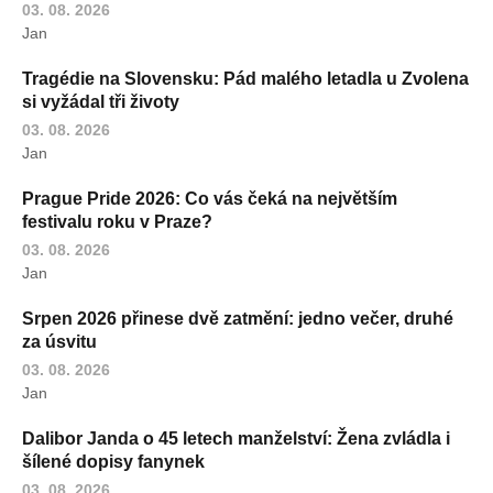
03. 08. 2026
Jan
Tragédie na Slovensku: Pád malého letadla u Zvolena
si vyžádal tři životy
03. 08. 2026
Jan
Prague Pride 2026: Co vás čeká na největším
festivalu roku v Praze?
03. 08. 2026
Jan
Srpen 2026 přinese dvě zatmění: jedno večer, druhé
za úsvitu
03. 08. 2026
Jan
Dalibor Janda o 45 letech manželství: Žena zvládla i
šílené dopisy fanynek
03. 08. 2026