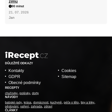
zimu
90 minut
21. 07. 2026
Jan
DŮLEŽITÉ ODKAZY
Kontakty
Cookies
GDPR
Sitemap
Obecné podmínky
RECEPTY
chuťovky
polévky
dorty
NÁVODY
babské rady
krása
domácnost
kuchyně
péče o tělo
tipy a triky
pěstování
vaření
zahrada
zdraví
ČLÁNKY