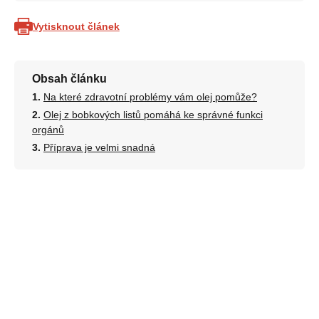
Vytisknout článek
Obsah článku
Na které zdravotní problémy vám olej pomůže?
Olej z bobkových listů pomáhá ke správné funkci
orgánů
Příprava je velmi snadná