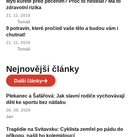
Mytí kuřete před pečením? Proč to nedělat? Má to
zdravotní rizika
21. 11. 2018
Tomáš
9 potravin, které pročistí vaše tělo a budou vám i
chutnat!
21. 11. 2018
Tomáš
Nejnovější články
Další články
Plekanec a Šafářová: Jak slavní rodiče vychovávají
děti ke sportu bez nátlaku
06. 08. 2026
Jan
Tragédie na Svitavsku: Cyklista zemřel po pádu do
příkopu, našli ho kolemjdoucí