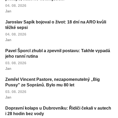
04. 08. 2026
Jan
Jaroslav Sapík bojoval o život: 18 dní na ARO kvůli
těžké sepsi
04. 08. 2026
Jan
Pavel Šporcl zhubl a zpevnil postavu: Takhle vypadá
jeho ranní rutina
03. 08. 2026
Jan
Zemřel Vincent Pastore, nezapomenutelný „Big
Pussy" ze Sopránů. Bylo mu 80 let
03. 08. 2026
Jan
Dopravní kolaps u Dubrovníku: Řidiči čekali v autech
i 28 hodin bez vody