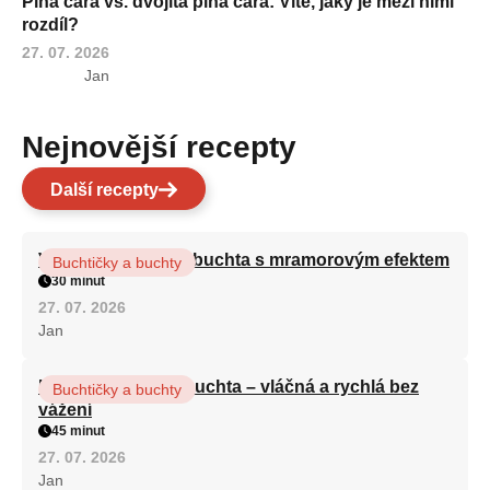
Plná čára vs. dvojitá plná čára: Víte, jaký je mezi nimi
rozdíl?
27. 07. 2026
Jan
Nejnovější recepty
Další recepty
Vláčná olejová litá buchta s mramorovým efektem
Buchtičky a buchty
30 minut
27. 07. 2026
Jan
Hrnková maková buchta – vláčná a rychlá bez
Buchtičky a buchty
vážení
45 minut
27. 07. 2026
Jan