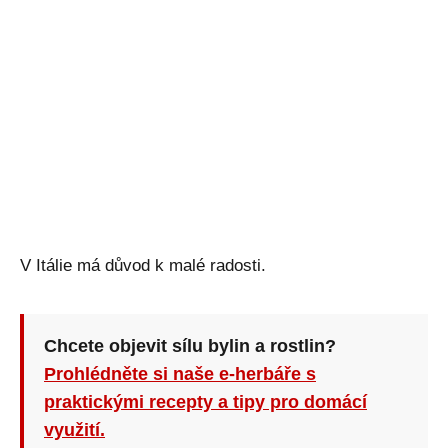
V Itálie má důvod k malé radosti.
Chcete objevit sílu bylin a rostlin?
Prohlédněte si naše e-herbáře s
praktickými recepty a tipy pro domácí
využití.