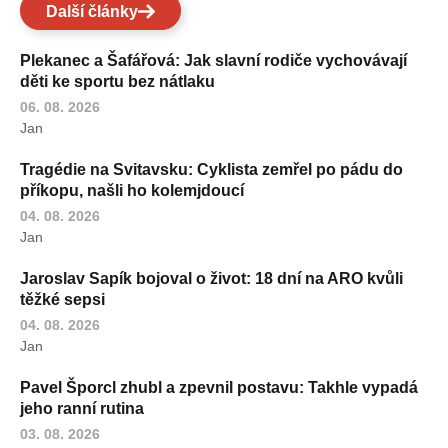
Další články
Plekanec a Šafářová: Jak slavní rodiče vychovávají
děti ke sportu bez nátlaku
06. 08. 2026
Jan
Tragédie na Svitavsku: Cyklista zemřel po pádu do
příkopu, našli ho kolemjdoucí
04. 08. 2026
Jan
Jaroslav Sapík bojoval o život: 18 dní na ARO kvůli
těžké sepsi
04. 08. 2026
Jan
Pavel Šporcl zhubl a zpevnil postavu: Takhle vypadá
jeho ranní rutina
03. 08. 2026