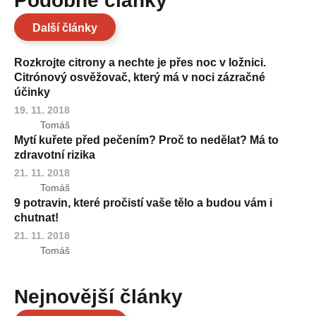
Podobné články
Další články
Rozkrojte citrony a nechte je přes noc v ložnici.
Citrónový osvěžovač, který má v noci zázračné
účinky
19. 11. 2018
Tomáš
Mytí kuřete před pečením? Proč to nedělat? Má to
zdravotní rizika
21. 11. 2018
Tomáš
9 potravin, které pročistí vaše tělo a budou vám i
chutnat!
21. 11. 2018
Tomáš
Nejnovější články