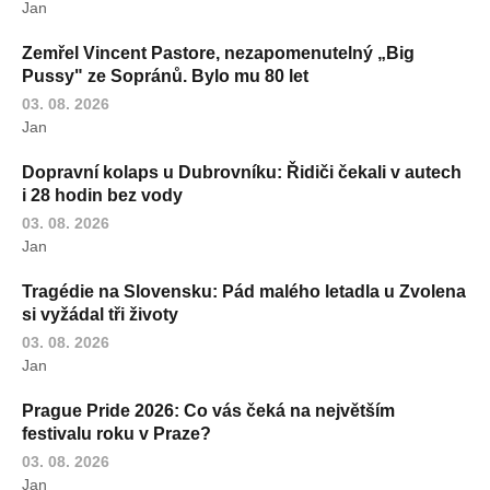
Jan
Zemřel Vincent Pastore, nezapomenutelný „Big
Pussy" ze Sopránů. Bylo mu 80 let
03. 08. 2026
Jan
Dopravní kolaps u Dubrovníku: Řidiči čekali v autech
i 28 hodin bez vody
03. 08. 2026
Jan
Tragédie na Slovensku: Pád malého letadla u Zvolena
si vyžádal tři životy
03. 08. 2026
Jan
Prague Pride 2026: Co vás čeká na největším
festivalu roku v Praze?
03. 08. 2026
Jan