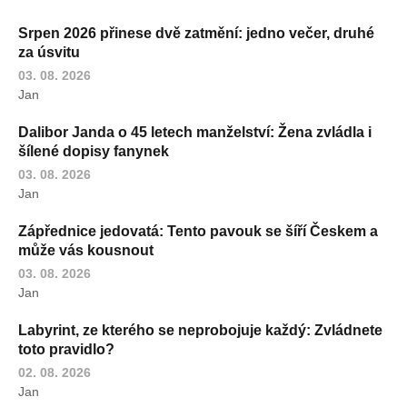
Srpen 2026 přinese dvě zatmění: jedno večer, druhé
za úsvitu
03. 08. 2026
Jan
Dalibor Janda o 45 letech manželství: Žena zvládla i
šílené dopisy fanynek
03. 08. 2026
Jan
Zápřednice jedovatá: Tento pavouk se šíří Českem a
může vás kousnout
03. 08. 2026
Jan
Labyrint, ze kterého se neprobojuje každý: Zvládnete
toto pravidlo?
02. 08. 2026
Jan