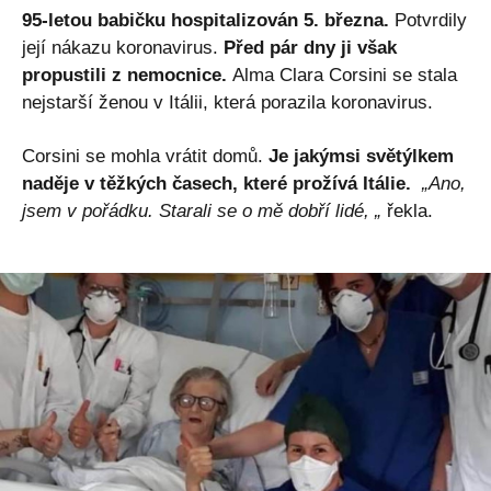
95-letou babičku hospitalizován 5. března.
Potvrdily
její nákazu koronavirus.
Před pár dny ji však
propustili z nemocnice.
Alma Clara Corsini se stala
nejstarší ženou v Itálii, která porazila koronavirus.
Corsini se mohla vrátit domů.
Je jakýmsi světýlkem
naděje v těžkých časech, které prožívá Itálie.
„Ano,
jsem v pořádku. Starali se o mě dobří lidé, „
řekla.