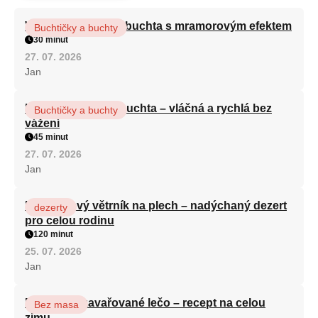
Vláčná olejová litá buchta s mramorovým efektem
Buchtičky a buchty
30 minut
27. 07. 2026
Jan
Hrnková maková buchta – vláčná a rychlá bez
Buchtičky a buchty
vážení
45 minut
27. 07. 2026
Jan
Karamelový větrník na plech – nadýchaný dezert
dezerty
pro celou rodinu
120 minut
25. 07. 2026
Jan
Babiččino zavařované lečo – recept na celou
Bez masa
zimu