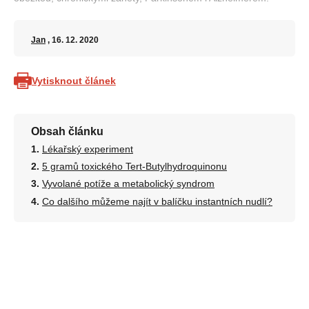
Jan
, 16. 12. 2020
Vytisknout článek
Obsah článku
Lékařský experiment
5 gramů toxického Tert-Butylhydroquinonu
Vyvolané potíže a metabolický syndrom
Co dalšího můžeme najít v balíčku instantních nudlí?