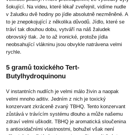
šokující. Na videu, které lékař zveřejnil, vidíme nudle
v žaludku dvě hodiny po jídle absolutně nezměněné. A
to je znepokojující z několika důvodů. Jídlo, které se
tráví tak dlouhou dobu, vytváří na náš žaludek
obrovský tlak. Je to až ironické, protože jídla
neobsahující vlákninu jsou obvykle natrávena velmi
rychle.
5 gramů toxického Tert-
Butylhydroquinonu
V instantních nudlích je velmi málo živin a naopak
velmi mnoho aditiv. Jedním z nich je toxický
konzervant zkráceně zvaný TBHQ. Tento konzervant
zůstává v trávícím systému dlouho a může našemu
zdraví velmi uškodit. TBHQ je aromatická sloučenina
s antioxidačními vlastnostmi, bohužel však není