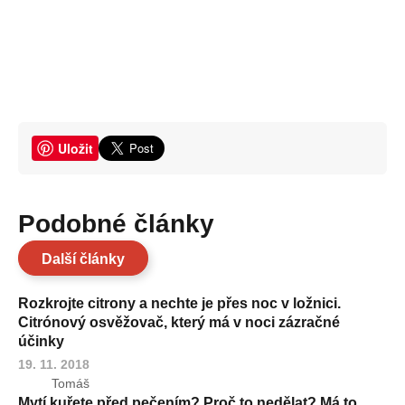
Uložit
Podobné články
Další články
Rozkrojte citrony a nechte je přes noc v ložnici.
Citrónový osvěžovač, který má v noci zázračné
účinky
19. 11. 2018
Tomáš
Mytí kuřete před pečením? Proč to nedělat? Má to