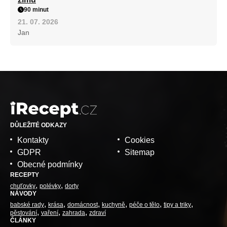
90 minut
21. 07. 2026
Jan
DŮLEŽITÉ ODKAZY
Kontakty
Cookies
GDPR
Sitemap
Obecné podmínky
RECEPTY
chuťovky
polévky
dorty
NÁVODY
babské rady
krása
domácnost
kuchyně
péče o tělo
tipy a triky
pěstování
vaření
zahrada
zdraví
ČLÁNKY