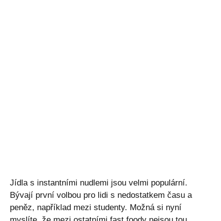
Jídla s instantními nudlemi jsou velmi populární.
Bývají první volbou pro lidi s nedostatkem času a
peněz, například mezi studenty. Možná si nyní
myslíte, že mezi ostatními fast foody nejsou tou