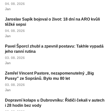
04. 08. 2026
Jan
Jaroslav Sapík bojoval o život: 18 dní na ARO kvůli
těžké sepsi
04. 08. 2026
Jan
Pavel Šporcl zhubl a zpevnil postavu: Takhle vypadá
jeho ranní rutina
03. 08. 2026
Jan
Zemřel Vincent Pastore, nezapomenutelný „Big
Pussy" ze Sopránů. Bylo mu 80 let
03. 08. 2026
Jan
Dopravní kolaps u Dubrovníku: Řidiči čekali v autech
i 28 hodin bez vody