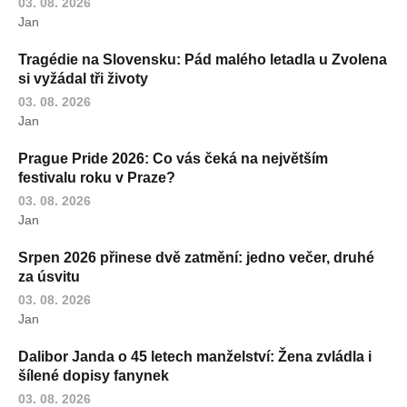
03. 08. 2026
Jan
Tragédie na Slovensku: Pád malého letadla u Zvolena
si vyžádal tři životy
03. 08. 2026
Jan
Prague Pride 2026: Co vás čeká na největším
festivalu roku v Praze?
03. 08. 2026
Jan
Srpen 2026 přinese dvě zatmění: jedno večer, druhé
za úsvitu
03. 08. 2026
Jan
Dalibor Janda o 45 letech manželství: Žena zvládla i
šílené dopisy fanynek
03. 08. 2026