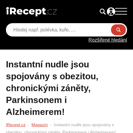
Rozšířené hledání
Instantní nudle jsou
spojovány s obezitou,
chronickými záněty,
Parkinsonem i
Alzheimerem!
iRecept.cz
Magazín
Instantní nudle jsou spojovány s
obezitou, chronickými záněty, Parkinsonem i Alzheimerem!