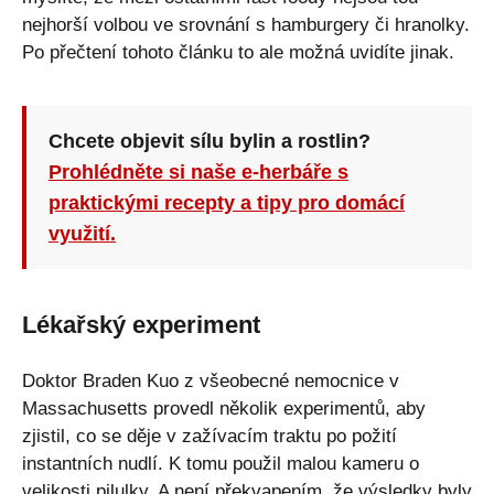
nejhorší volbou ve srovnání s hamburgery či hranolky.
Po přečtení tohoto článku to ale možná uvidíte jinak.
Chcete objevit sílu bylin a rostlin?
Prohlédněte si naše e-herbáře s
praktickými recepty a tipy pro domácí
využití.
Lékařský experiment
Doktor Braden Kuo z všeobecné nemocnice v
Massachusetts provedl několik experimentů, aby
zjistil, co se děje v zažívacím traktu po požití
instantních nudlí. K tomu použil malou kameru o
velikosti pilulky. A není překvapením, že výsledky byly