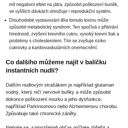
mít negativní efekt na játra, způsobit poškození buněk,
ve vyšších dávkách ohrožuje i reprodukční systém.
Dlouhodobé vystavování těla tomuto toxinu může
způsobit metabolický syndrom. Ten spočívá v přibírání
hmotnosti, zvýšení krevního cukru, vysoký krevní tlak a
problémy s cholesterolem. Tím se zvyšuje riziko
cukrovky a kardiovaskulárních onemocnění.
Co dalšího můžeme najít v balíčku
instantních nudlí?
Dalším nudlovým strašákem je například glutaman
sodný, který ničí nervové buňky a může způsobit
dokonce poškození mozku a jeho dysfunkce,
například Parkinsonovu nebo Alzheimerovu chorobu.
Způsobuje také chronické záněty.
Nebojte se, samozřejmě občas můžete zhřešit a