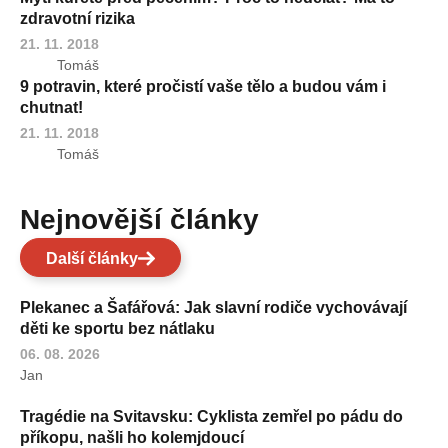
zdravotní rizika
21. 11. 2018
Tomáš
9 potravin, které pročistí vaše tělo a budou vám i
chutnat!
21. 11. 2018
Tomáš
Nejnovější články
Další články
Plekanec a Šafářová: Jak slavní rodiče vychovávají
děti ke sportu bez nátlaku
06. 08. 2026
Jan
Tragédie na Svitavsku: Cyklista zemřel po pádu do
příkopu, našli ho kolemjdoucí