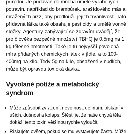
přírodní. Je přidáván do mnoha uměle vyráběných
potravin, například do brambůrek, arašídového másla,
mražených pizz, aby prodloužil jejich trvanlivost. Tato
přídavná látka také obsahuje pesticidy a umělé vonné
složky. Agentury zabývající se zdravím uvádějí, že
pro člověka bezpečné množství TBHQ je 0,5mg na 1
kg tělesné hmotnosti. Také je tu nejvyšší povolená
míra přidaných chemických látek v jídle, a to 100-
400mg na kilo. Tedy 5g na kilo, obsažené v nudlích,
může být opravdu toxická dávka.
Vyvolané potíže a metabolický
syndrom
Může způsobit zvracení, nevolnost, delirium, pískání v
uších, dušnost a kolaps. Štěstí je, že naše chytrá těla
dokáží tento toxin většinou rychle vyloučit.
Riskujete ovšem, pokud se mu vystavujete často. Může