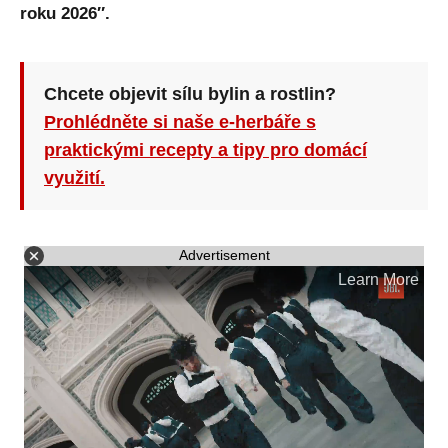
roku 2026″.
Chcete objevit sílu bylin a rostlin?
Prohlédněte si naše e-herbáře s
praktickými recepty a tipy pro domácí
využití.
Advertisement