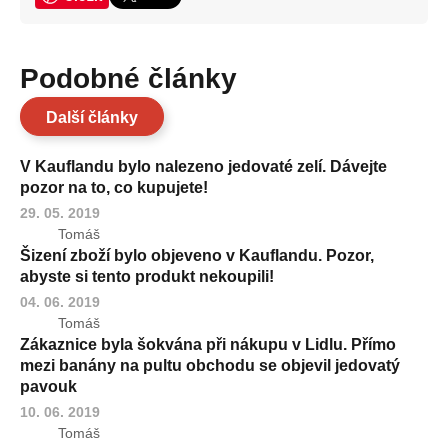
Podobné články
Další články
V Kauflandu bylo nalezeno jedovaté zelí. Dávejte
pozor na to, co kupujete!
29. 05. 2019
Tomáš
Šizení zboží bylo objeveno v Kauflandu. Pozor,
abyste si tento produkt nekoupili!
04. 06. 2019
Tomáš
Zákaznice byla šokvána při nákupu v Lidlu. Přímo
mezi banány na pultu obchodu se objevil jedovatý
pavouk
10. 06. 2019
Tomáš