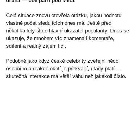
druhá — obě patří pod Meta.
Celá situace znovu otevřela otázku, jakou hodnotu
vlastně počet sledujících dnes má. Ještě před
několika lety šlo o hlavní ukazatel popularity. Dnes se
ukazuje, že mnohem víc znamenají komentáře,
sdílení a reálný zájem lidí.
Podobně jako když
české celebrity zveřejní něco
osobního a reakce okolí je překvapí
, i tady platí —
skutečná interakce má větší váhu než jakékoli číslo.