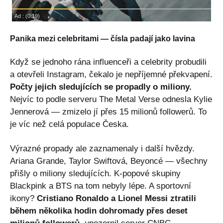
Panika mezi celebritami — čísla padají jako lavina
Když se jednoho rána influenceři a celebrity probudili
a otevřeli Instagram, čekalo je nepříjemné překvapení.
Počty jejich sledujících se propadly o miliony.
Nejvíc to podle serveru The Metal Verse odnesla Kylie
Jennerová — zmizelo jí přes 15 milionů followerů. To
je víc než celá populace Česka.
Výrazné propady ale zaznamenaly i další hvězdy.
Ariana Grande, Taylor Swiftová, Beyoncé — všechny
přišly o miliony sledujících. K-popové skupiny
Blackpink a BTS na tom nebyly lépe. A sportovní
ikony?
Cristiano Ronaldo a Lionel Messi ztratili
během několika hodin dohromady přes deset