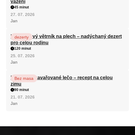
vážení
45 minut
27. 07. 2026
Jan
Karamelový větrník na plech – nadýchaný dezert
dezerty
pro celou rodinu
120 minut
25. 07. 2026
Jan
Babiččino zavařované lečo – recept na celou
Bez masa
zimu
90 minut
21. 07. 2026
Jan