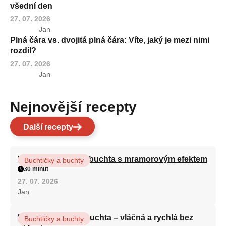
všední den
27. 07. 2026
Jan
Plná čára vs. dvojitá plná čára: Víte, jaký je mezi nimi
rozdíl?
27. 07. 2026
Jan
Nejnovější recepty
Další recepty
Vláčná olejová litá buchta s mramorovým efektem
Buchtičky a buchty
30 minut
27. 07. 2026
Jan
Hrnková maková buchta – vláčná a rychlá bez
Buchtičky a buchty