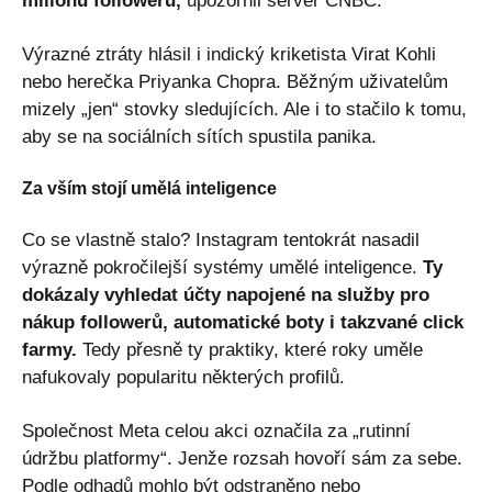
milionů followerů,
upozornil server CNBC.
Výrazné ztráty hlásil i indický kriketista Virat Kohli
nebo herečka Priyanka Chopra. Běžným uživatelům
mizely „jen“ stovky sledujících. Ale i to stačilo k tomu,
aby se na sociálních sítích spustila panika.
Za vším stojí umělá inteligence
Co se vlastně stalo? Instagram tentokrát nasadil
výrazně pokročilejší systémy umělé inteligence.
Ty
dokázaly vyhledat účty napojené na služby pro
nákup followerů, automatické boty i takzvané click
farmy.
Tedy přesně ty praktiky, které roky uměle
nafukovaly popularitu některých profilů.
Společnost Meta celou akci označila za „rutinní
údržbu platformy“. Jenže rozsah hovoří sám za sebe.
Podle odhadů mohlo být odstraněno nebo