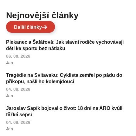
Nejnovější články
Další články
Plekanec a Šafářová: Jak slavní rodiče vychovávají
děti ke sportu bez nátlaku
06. 08. 2026
Jan
Tragédie na Svitavsku: Cyklista zemřel po pádu do
příkopu, našli ho kolemjdoucí
04. 08. 2026
Jan
Jaroslav Sapík bojoval o život: 18 dní na ARO kvůli
těžké sepsi
04. 08. 2026
Jan