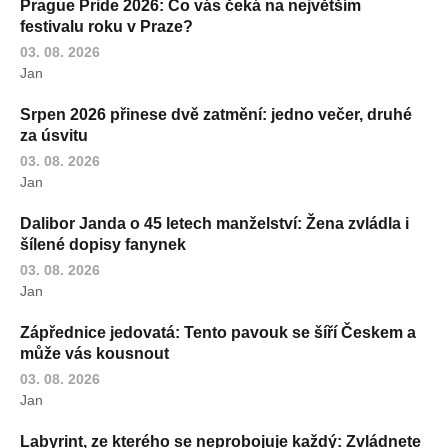
Prague Pride 2026: Co vás čeká na největším
festivalu roku v Praze?
03. 08. 2026
Jan
Srpen 2026 přinese dvě zatmění: jedno večer, druhé
za úsvitu
03. 08. 2026
Jan
Dalibor Janda o 45 letech manželství: Žena zvládla i
šílené dopisy fanynek
03. 08. 2026
Jan
Zápřednice jedovatá: Tento pavouk se šíří Českem a
může vás kousnout
03. 08. 2026
Jan
Labyrint, ze kterého se neprobojuje každý: Zvládnete