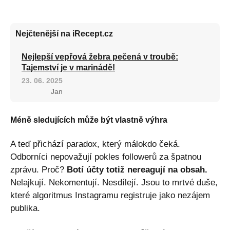
Nejčtenější na iRecept.cz
Nejlepší vepřová žebra pečená v troubě:
Tajemství je v marinádě!
23. 06. 2025
Jan
Méně sledujících může být vlastně výhra
A teď přichází paradox, který málokdo čeká.
Odborníci nepovažují pokles followerů za špatnou
zprávu. Proč?
Botí účty totiž nereagují na obsah.
Nelajkují. Nekomentují. Nesdílejí. Jsou to mrtvé duše,
které algoritmus Instagramu registruje jako nezájem
publika.