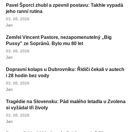
Pavel Šporcl zhubl a zpevnil postavu: Takhle vypadá
jeho ranní rutina
03. 08. 2026
Jan
Zemřel Vincent Pastore, nezapomenutelný „Big
Pussy" ze Sopránů. Bylo mu 80 let
03. 08. 2026
Jan
Dopravní kolaps u Dubrovníku: Řidiči čekali v autech
i 28 hodin bez vody
03. 08. 2026
Jan
Tragédie na Slovensku: Pád malého letadla u Zvolena
si vyžádal tři životy
03. 08. 2026
Jan