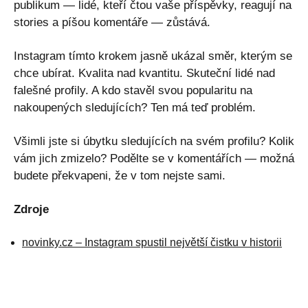
publikum — lidé, kteří čtou vaše příspěvky, reagují na
stories a píšou komentáře — zůstává.
Instagram tímto krokem jasně ukázal směr, kterým se
chce ubírat. Kvalita nad kvantitu. Skuteční lidé nad
falešné profily. A kdo stavěl svou popularitu na
nakoupených sledujících? Ten má teď problém.
Všimli jste si úbytku sledujících na svém profilu? Kolik
vám jich zmizelo? Podělte se v komentářích — možná
budete překvapeni, že v tom nejste sami.
Zdroje
novinky.cz – Instagram spustil největší čistku v historii