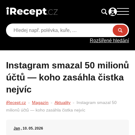
Rozšířené hledání
Instagram smazal 50 milionů
účtů — koho zasáhla čistka
nejvíc
iRecept.cz
Magazín
Aktuality
Instagram smazal 50
milionů účtů — koho zasáhla čistka nejvíc
Jan
, 10. 05. 2026