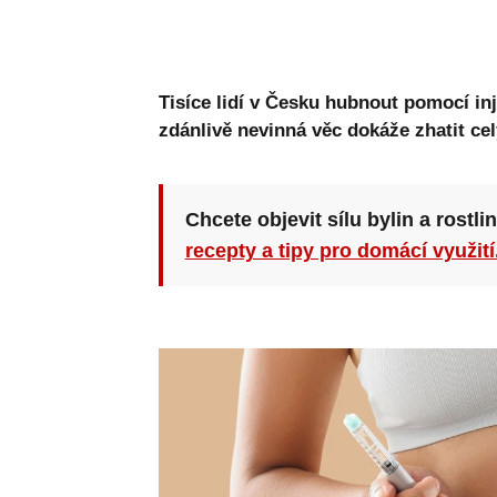
Tisíce lidí v Česku hubnout pomocí in
zdánlivě nevinná věc dokáže zhatit cel
Chcete objevit sílu bylin a rostli
recepty a tipy pro domácí využití