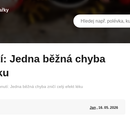
ařky
ku
nutí: Jedna běžná chyba zničí celý efekt léku
Jan
, 16. 05. 2026