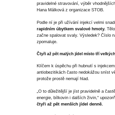
pravidelné stravování, výběr vhodnějších
Hana Málková z organizace STOB.
Podle ní je při užívání injekcí velmi sn
rapidním úbytkem svalové hmoty.
Tělo
začne spalovat svaly. Výsledek? Číslo n
zpomaluje.
Čtyři až pět malých jídel místo tří velkýc
Klíčem k úspěchu při hubnutí s injekcemi n
antiobezitikách často nedokážou sníst vě
protože prostě nemají hlad.
„O to důležitější je jíst pravidelně a č
energie, bílkovin i dalších živin,“ upoz
čtyři až pět menších jídel denně.