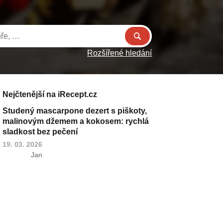
Rozšířené hledání
Nejčtenější na iRecept.cz
Studený mascarpone dezert s piškoty,
malinovým džemem a kokosem: rychlá
sladkost bez pečení
19. 03. 2026
Jan