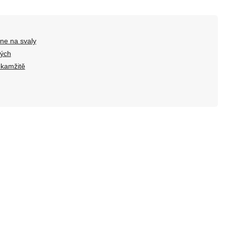
ne na svaly
kých
okamžitě