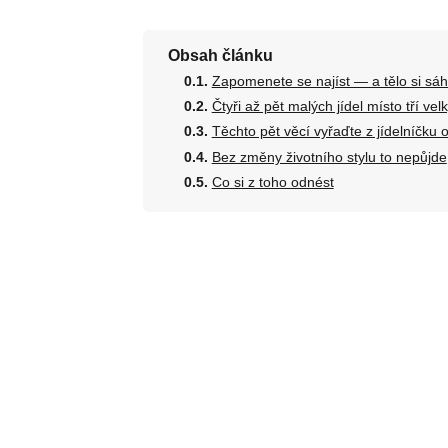
Obsah článku
Zapomenete se najíst — a tělo si sáh
Čtyři až pět malých jídel místo tří vel
Těchto pět věcí vyřaďte z jídelníčku 
Bez změny životního stylu to nepůjde
Co si z toho odnést