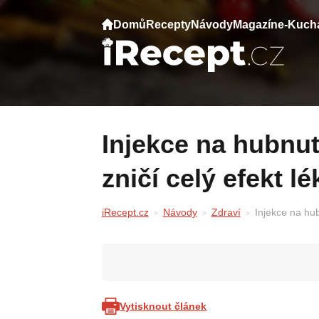
Domů
Recepty
Návody
Magazín
e-Kuch
Injekce na hubnutí: Jedna běžná chyba
zničí celý efekt lé
iRecept.cz
Návody
Zdraví
Injekce na hub
Vytisknout článek