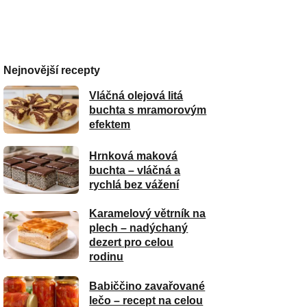
Nejnovější recepty
Vláčná olejová litá
buchta s mramorovým
efektem
Hrnková maková
buchta – vláčná a
rychlá bez vážení
Karamelový větrník na
plech – nadýchaný
dezert pro celou
rodinu
Babiččino zavařované
lečo – recept na celou