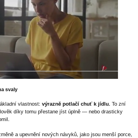
na svaly
ákladní vlastnost:
výrazně potlačí chuť k jídlu.
To zní
člověk díky tomu přestane jíst úplně — nebo drasticky
omil.
 změně a upevnění nových návyků, jako jsou menší porce,