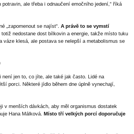
 potravin, ale třeba i odnaučení emočního jedení,“ říká
adné „zapomenout se najíst“.
A právě to se vymstí
 totiž nedostane dost bílkovin a energie, takže místo tuku
a váze klesá, ale postava se nelepší a metabolismus se
h
ení jen to, co jíte, ale také jak často. Lidé na
tší porci. Některé jídlo během dne úplně vynechají,
astěji v menších dávkách, aby měl organismus dostatek
orňuje Hana Málková.
Místo tří velkých porcí doporučuje