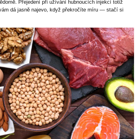
vědomě. Přejedení při užívání hubnoucích injekcí totiž
ám dá jasně najevo, když překročíte míru — stačí si