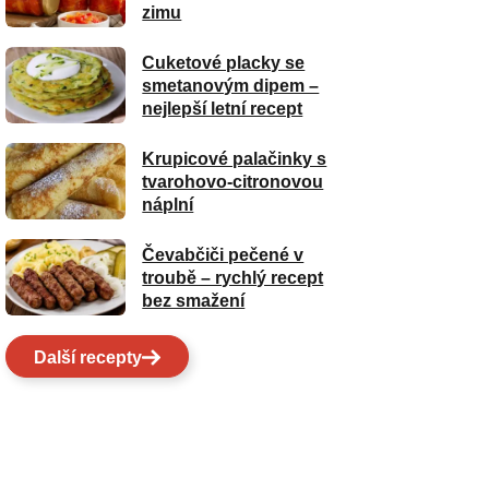
zimu
Cuketové placky se
smetanovým dipem –
nejlepší letní recept
Krupicové palačinky s
tvarohovo-citronovou
náplní
Čevabčiči pečené v
troubě – rychlý recept
bez smažení
Další recepty