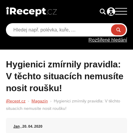
Rozšířené hledání
Hygienici zmírnily pravidla:
V těchto situacích nemusíte
nosit roušku!
iRecept.cz
Magazín
Hygienici zmírnily pravidla: V těchto
situacích nemusíte nosit roušku!
Jan
, 20. 04. 2020