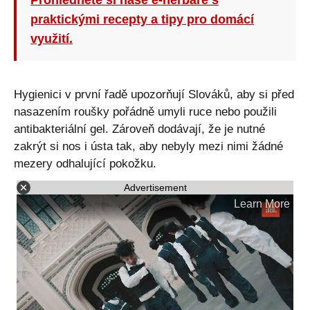
Prohlédněte si naše e-herbáře s
praktickými recepty a tipy pro domácí
využití.
Hygienici v první řadě upozorňují Slováků, aby si před
nasazením roušky pořádně umyli ruce nebo použili
antibakteriální gel. Zároveň dodávají, že je nutné
zakrýt si nos i ústa tak, aby nebyly mezi nimi žádné
mezery odhalující pokožku.
Advertisement