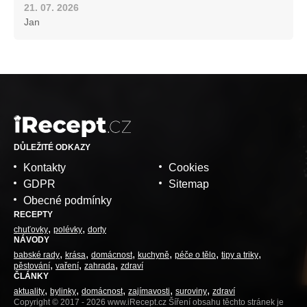
21. 07. 2026
Jan
DŮLEŽITÉ ODKAZY
Kontakty
Cookies
GDPR
Sitemap
Obecné podmínky
RECEPTY
chuťovky
polévky
dorty
NÁVODY
babské rady
krása
domácnost
kuchyně
péče o tělo
tipy a triky
pěstování
vaření
zahrada
zdraví
ČLÁNKY
aktuality
bylinky
domácnost
zajímavosti
suroviny
zdraví
Copyright © 2017 - 2026 www.iRecept.cz Šíření obsahu těchto stránek je