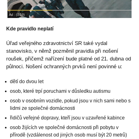
Kde pravidlo neplatí
Úřad veřejného zdravotnictví SR také vydal
stanovisko, v němž pozměnil pravidla při nošení
roušek, přičemž nařízení bude platné od 21. dubna od
půlnoci. Nošení ochranných prvků není povinné u:
dětí do dvou let
osob, které trpí poruchami v důsledku autismu
osob v osobním vozidle, pokud jsou v nich sami nebo s
lidmi ze společné domácnosti
řidičů veřejné dopravy, kteří jsou v uzavřené kabince
osob žijících ve společné domácnosti při pobytu v
přírodě (vzdálenost od jiných osob musí být 20 metrů)