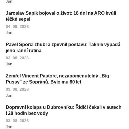
Jan
Jaroslav Sapík bojoval o život: 18 dní na ARO kvůli
těžké sepsi
04. 08. 2026
Jan
Pavel Šporcl zhubl a zpevnil postavu: Takhle vypadá
jeho ranní rutina
03. 08. 2026
Jan
Zemřel Vincent Pastore, nezapomenutelný „Big
Pussy" ze Sopránů. Bylo mu 80 let
03. 08. 2026
Jan
Dopravní kolaps u Dubrovníku: Řidiči čekali v autech
i 28 hodin bez vody
03. 08. 2026
Jan