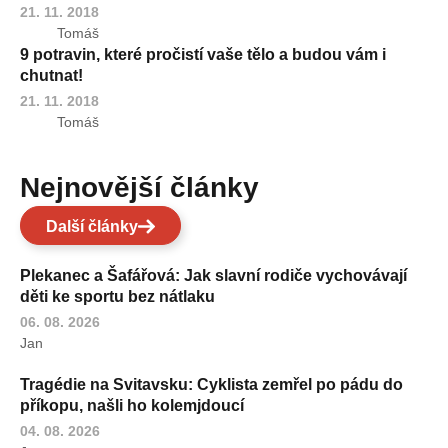
21. 11. 2018
Tomáš
9 potravin, které pročistí vaše tělo a budou vám i
chutnat!
21. 11. 2018
Tomáš
Nejnovější články
Další články
Plekanec a Šafářová: Jak slavní rodiče vychovávají
děti ke sportu bez nátlaku
06. 08. 2026
Jan
Tragédie na Svitavsku: Cyklista zemřel po pádu do
příkopu, našli ho kolemjdoucí
04. 08. 2026