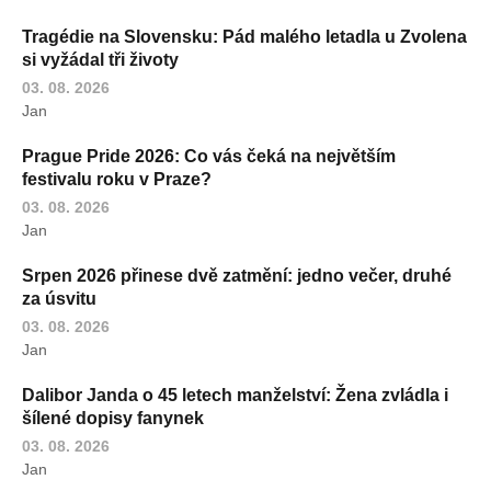
Tragédie na Slovensku: Pád malého letadla u Zvolena
si vyžádal tři životy
03. 08. 2026
Jan
Prague Pride 2026: Co vás čeká na největším
festivalu roku v Praze?
03. 08. 2026
Jan
Srpen 2026 přinese dvě zatmění: jedno večer, druhé
za úsvitu
03. 08. 2026
Jan
Dalibor Janda o 45 letech manželství: Žena zvládla i
šílené dopisy fanynek
03. 08. 2026
Jan