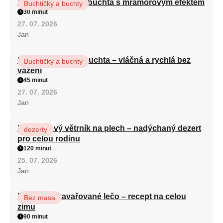
Vláčná olejová litá buchta s mramorovým efektem
Buchtičky a buchty
30 minut
27. 07. 2026
Jan
Hrnková maková buchta – vláčná a rychlá bez
Buchtičky a buchty
vážení
45 minut
27. 07. 2026
Jan
Karamelový větrník na plech – nadýchaný dezert
dezerty
pro celou rodinu
120 minut
25. 07. 2026
Jan
Babiččino zavařované lečo – recept na celou
Bez masa
zimu
90 minut