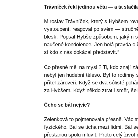
Trávníček řekl jedinou větu — a ta stačil
Miroslav Trávníček, který s Hybšem rovn
vystoupení, reagoval po svém — stručně 
blesk. Popsal Hybše způsobem, jakým se
naučené kondolence. Jen holá pravda o č
si kdo z nás dokázal představit.“
Co přesně měl na mysli? Ti, kdo znají z
nebyl jen hudební těleso. Byl to rodinný 
přítel zároveň. Když se dva sólisté pohá
za Hybšem. Když někdo ztratil směr, še
Čeho se bál nejvíc?
Zelenková to pojmenovala přesně. Václav
fyzického. Bál se ticha mezi lidmi. Bál 
přestanou spolu mluvit. Proto celý život 