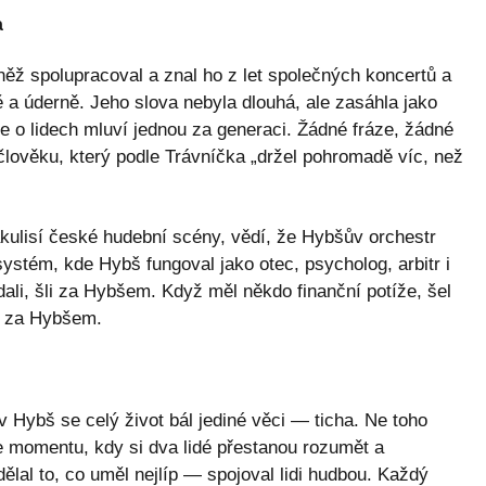
a
ěž spolupracoval a znal ho z let společných koncertů a
a úderně. Jeho slova nebyla dlouhá, ale zasáhla jako
 o lidech mluví jednou za generaci. Žádné fráze, žádné
lověku, který podle Trávníčka „držel pohromadě víc, než
ákulisí české hudební scény, vědí, že Hybšův orchestr
systém, kde Hybš fungoval jako otec, psycholog, arbitr i
dali, šli za Hybšem. Když měl někdo finanční potíže, šel
l za Hybšem.
 Hybš se celý život bál jediné věci — ticha. Ne toho
se momentu, kdy si dva lidé přestanou rozumět a
dělal to, co uměl nejlíp — spojoval lidi hudbou. Každý