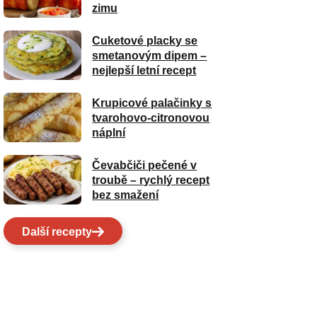
zimu
Cuketové placky se
smetanovým dipem –
nejlepší letní recept
Krupicové palačinky s
tvarohovo-citronovou
náplní
Čevabčiči pečené v
troubě – rychlý recept
bez smažení
Další recepty