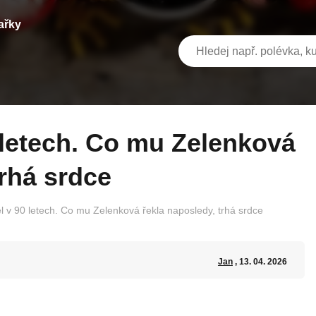
ařky
trhá srdce
 v 90 letech. Co mu Zelenková řekla naposledy, trhá srdce
Jan
, 13. 04. 2026