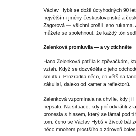
Václav Hybš se dožil úctyhodných 90 let.
největšími jmény československé a česk
Zagorová — všichni prošli jeho rukama. A
můžete se spolehnout, že každý tón sed
Zelenková promluvila — a vy ztichněte
Hana Zelenková patřila k zpěvačkám, kte
vztah. Když se dozvěděla o jeho odchodu
smutku. Prozradila něco, co většina fa
zákulisí, daleko od kamer a reflektorů.
Zelenková vzpomínala na chvíle, kdy ji
nepsalo. Na situace, kdy jiní odvrátili zr
pronesla s hlasem, který se lámal pod t
tom, čeho se Václav Hybš v životě bál z
něco mnohem prostšího a zároveň bolest