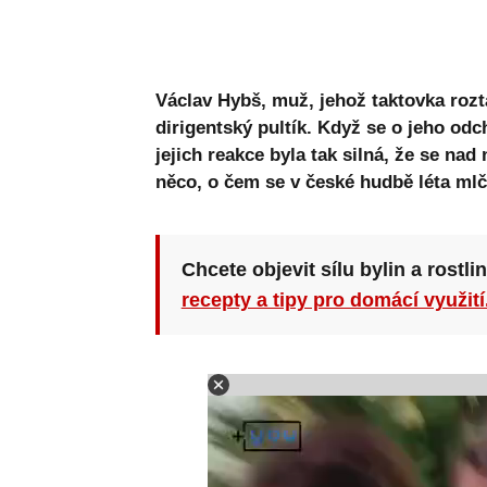
Václav Hybš, muž, jehož taktovka rozt
dirigentský pultík. Když se o jeho od
jejich reakce byla tak silná, že se nad n
něco, o čem se v české hudbě léta mlč
Chcete objevit sílu bylin a rostli
recepty a tipy pro domácí využití