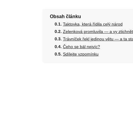
Obsah článku
Taktovka, která řídila celý národ
Zelenková promluvila — a vy ztichně
Trávníček řekl jedinou větu — a ta sta
Čeho se bál nejvíc?
Sdílejte vzpomínku