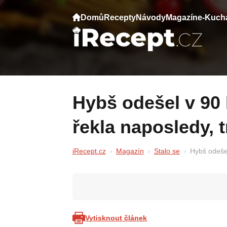
Domů
Recepty
Návody
Magazín
e-Kuch
Hybš odešel v 90 letech. Co mu Zelenková
řekla naposledy, 
iRecept.cz
Magazín
Stalo se
Hybš odešel
Vytisknout článek