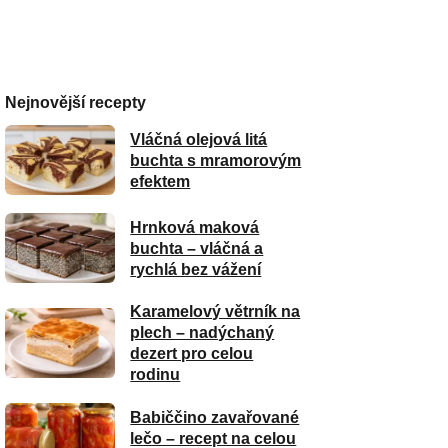
Nejnovější recepty
Vláčná olejová litá
buchta s mramorovým
efektem
Hrnková maková
buchta – vláčná a
rychlá bez vážení
Karamelový větrník na
plech – nadýchaný
dezert pro celou
rodinu
Babiččino zavařované
lečo – recept na celou