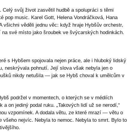
 Celý svůj život zasvětil hudbě a spolupráci s těmi
é pop music. Karel Gott, Helena Vondráčková, Hana
 všichni věděli jednu věc: když hraje Hybšův orchestr,
í na své místo jako šroubek ve švýcarských hodinkách.
ré s Hybšem spojovala nejen práce, ale i hluboký lidský
, neskrývala pohnutí. Její slova však nebyla jen o
noušků nikdy netušila — jak se Hybš choval k umělcům v
 Hybš podržel v momentech, o kterých se v médiích
ak a on jediný podal ruku. „Takových lidí už se nerodí,“
íhou vzpomínek. A dodala větu, ze které mrazí — větu o
e všeho nejvíc. Nebyla to nemoc. Nebyla to smrt. Bylo to
ivějšího.