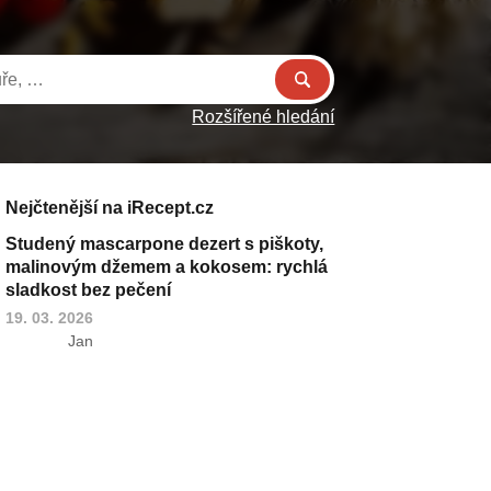
Rozšířené hledání
Nejčtenější na iRecept.cz
Studený mascarpone dezert s piškoty,
malinovým džemem a kokosem: rychlá
sladkost bez pečení
19. 03. 2026
Jan