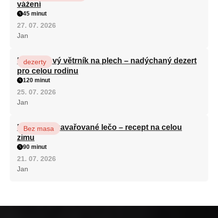
vážení
45 minut
27. 07. 2026
Jan
Karamelový větrník na plech – nadýchaný dezert
dezerty
pro celou rodinu
120 minut
25. 07. 2026
Jan
Babiččino zavařované lečo – recept na celou
Bez masa
zimu
90 minut
21. 07. 2026
Jan