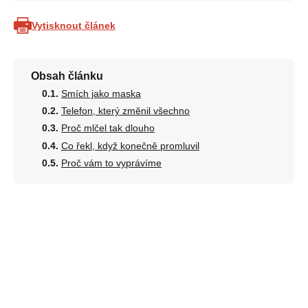
Vytisknout článek
Obsah článku
Smích jako maska
Telefon, který změnil všechno
Proč mlčel tak dlouho
Co řekl, když konečně promluvil
Proč vám to vyprávíme