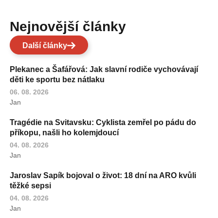
Nejnovější články
Další články
Plekanec a Šafářová: Jak slavní rodiče vychovávají
děti ke sportu bez nátlaku
06. 08. 2026
Jan
Tragédie na Svitavsku: Cyklista zemřel po pádu do
příkopu, našli ho kolemjdoucí
04. 08. 2026
Jan
Jaroslav Sapík bojoval o život: 18 dní na ARO kvůli
těžké sepsi
04. 08. 2026
Jan