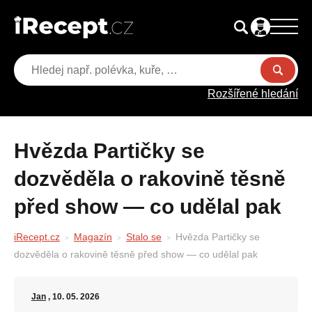
Rozšířené hledání
Hvězda Partičky se
dozvěděla o rakovině těsně
před show — co udělal pak
iRecept.cz
Magazín
Stalo se
Hvězda Partičky se
dozvěděla o rakovině těsně před show — co udělal pak
Jan
, 10. 05. 2026