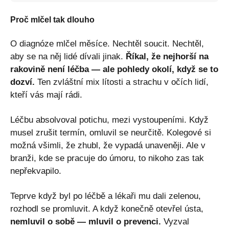
Proč mlčel tak dlouho
O diagnóze mlčel měsíce. Nechtěl soucit. Nechtěl,
aby se na něj lidé dívali jinak.
Říkal, že nejhorší na
rakovině není léčba — ale pohledy okolí, když se to
dozví.
Ten zvláštní mix lítosti a strachu v očích lidí,
kteří vás mají rádi.
Léčbu absolvoval potichu, mezi vystoupeními. Když
musel zrušit termín, omluvil se neurčitě. Kolegové si
možná všimli, že zhubl, že vypadá unaveněji. Ale v
branži, kde se pracuje do úmoru, to nikoho zas tak
nepřekvapilo.
Teprve když byl po léčbě a lékaři mu dali zelenou,
rozhodl se promluvit. A když konečně otevřel ústa,
nemluvil o sobě — mluvil o prevenci.
Vyzval