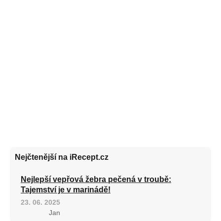
Nejčtenější na iRecept.cz
Nejlepší vepřová žebra pečená v troubě:
Tajemství je v marinádě!
23. 06. 2025
Jan