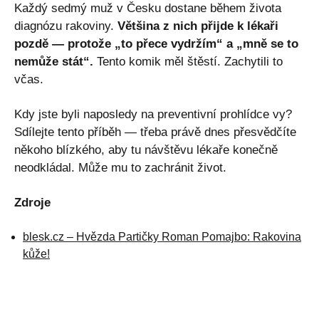
Každý sedmý muž v Česku dostane během života
diagnózu rakoviny.
Většina z nich přijde k lékaři
pozdě — protože „to přece vydržím“ a „mně se to
nemůže stát“.
Tento komik měl štěstí. Zachytili to
včas.
Kdy jste byli naposledy na preventivní prohlídce vy?
Sdílejte tento příběh — třeba právě dnes přesvědčíte
někoho blízkého, aby tu návštěvu lékaře konečně
neodkládal. Může mu to zachránit život.
Zdroje
blesk.cz – Hvězda Partičky Roman Pomajbo: Rakovina
kůže!