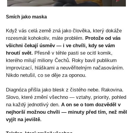
Smích jako maska
Když vás celá země zná jako člověka, který dokáže
rozesmát kohokoliv, máte problém.
Protože od vás
všichni čekají úsměv — i ve chvíli, kdy se vám
hroutí svět.
Přesně v téhle pasti se ocitl komik,
kterého milují miliony Čechů. Roky bavil publikum
improvizací, hláškami a neuvěřitelným načasováním.
Nikdo netušil, co se děje za oponou.
Diagnóza přišla jako blesk z čistého nebe. Rakovina.
Slovo, které změní všechno — vztahy, priority, pohled
na každý jednotlivý den.
A on se o tom dozvěděl v
nejhorší možnou chvíli — minuty před tím, než měl
vyjít na jeviště.