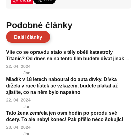
Podobné články
Další články
Víte co se opravdu stalo s těly obětí katastrofy
Titanic? Od dnes se na tento film budete dívat jinak ...
22. 04. 2024
Jan
Mladík v 18 letech naboural do auta dívky. Dívka
držela v ruce lístek se vzkazem, budete plakat až
zjistíte, co na něm bylo napsáno
22. 04. 2024
Jan
Tato žena zemřela jen osm hodin po porodu své
dcery. To ale nebyl konec! Pak přišlo něco šokující
23. 04. 2024
Jan