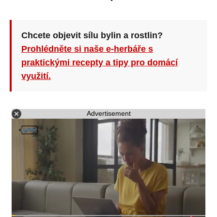
Chcete objevit sílu bylin a rostlin?
Prohlédněte si naše e-herbáře s
praktickými recepty a tipy pro domácí
využití.
Advertisement