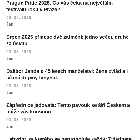
Prague Pride 2026: Co vás čeká na největším
festivalu roku v Praze?
03. 08. 2026
Jan
Srpen 2026 přinese dvě zatmění: jedno večer, druhé
za úsvitu
03. 08. 2026
Jan
Dalibor Janda o 45 letech manželství: Žena zvládla i
šílené dopisy fanynek
03. 08. 2026
Jan
Zápřednice jedovatá: Tento pavouk se šíří Českem a
může vás kousnout
03. 08. 2026
Jan
Labyrint, ze kterého se neprobojuje každý: Zvládnete