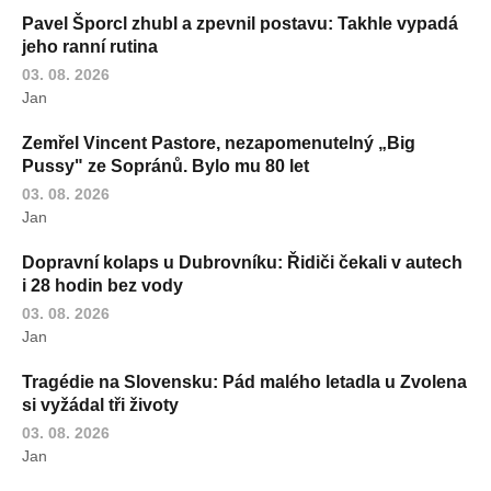
Pavel Šporcl zhubl a zpevnil postavu: Takhle vypadá
jeho ranní rutina
03. 08. 2026
Jan
Zemřel Vincent Pastore, nezapomenutelný „Big
Pussy" ze Sopránů. Bylo mu 80 let
03. 08. 2026
Jan
Dopravní kolaps u Dubrovníku: Řidiči čekali v autech
i 28 hodin bez vody
03. 08. 2026
Jan
Tragédie na Slovensku: Pád malého letadla u Zvolena
si vyžádal tři životy
03. 08. 2026
Jan