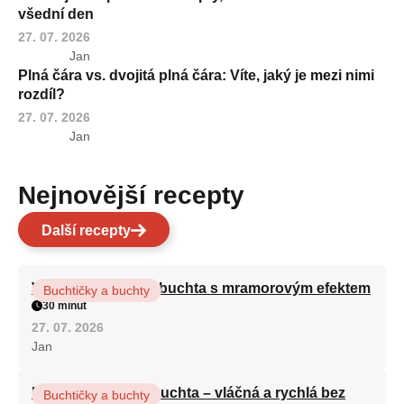
všední den
27. 07. 2026
Jan
Plná čára vs. dvojitá plná čára: Víte, jaký je mezi nimi
rozdíl?
27. 07. 2026
Jan
Nejnovější recepty
Další recepty
Vláčná olejová litá buchta s mramorovým efektem
Buchtičky a buchty
30 minut
27. 07. 2026
Jan
Hrnková maková buchta – vláčná a rychlá bez
Buchtičky a buchty