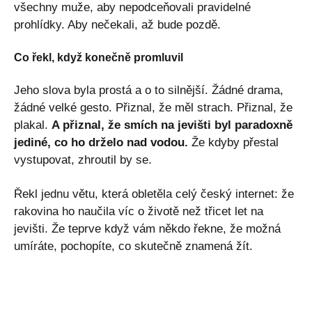
všechny muže, aby nepodceňovali pravidelné
prohlídky. Aby nečekali, až bude pozdě.
Co řekl, když konečně promluvil
Jeho slova byla prostá a o to silnější. Žádné drama,
žádné velké gesto. Přiznal, že měl strach. Přiznal, že
plakal.
A přiznal, že smích na jevišti byl paradoxně
jediné, co ho drželo nad vodou.
Že kdyby přestal
vystupovat, zhroutil by se.
Řekl jednu větu, která obletěla celý český internet: že
rakovina ho naučila víc o životě než třicet let na
jevišti. Že teprve když vám někdo řekne, že možná
umíráte, pochopíte, co skutečně znamená žít.