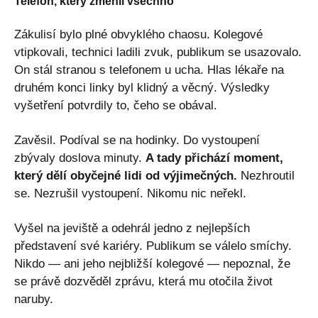
Telefon, který změnil všechno
Zákulisí bylo plné obvyklého chaosu. Kolegové
vtipkovali, technici ladili zvuk, publikum se usazovalo.
On stál stranou s telefonem u ucha. Hlas lékaře na
druhém konci linky byl klidný a věcný. Výsledky
vyšetření potvrdily to, čeho se obával.
Zavěsil. Podíval se na hodinky. Do vystoupení
zbývaly doslova minuty.
A tady přichází moment,
který dělí obyčejné lidi od výjimečných.
Nezhroutil
se. Nezrušil vystoupení. Nikomu nic neřekl.
Vyšel na jeviště a odehrál jedno z nejlepších
představení své kariéry. Publikum se válelo smíchy.
Nikdo — ani jeho nejbližší kolegové — nepoznal, že
se právě dozvěděl zprávu, která mu otočila život
naruby.