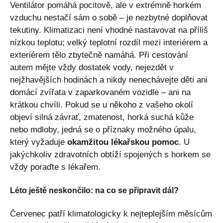
Ventilátor pomáhá pocitově, ale v extrémně horkém
vzduchu nestačí sám o sobě – je nezbytné doplňovat
tekutiny. Klimatizaci není vhodné nastavovat na příliš
nízkou teplotu; velký teplotní rozdíl mezi interiérem a
exteriérem tělo zbytečně namáhá. Při cestování
autem mějte vždy dostatek vody, nejezdět v
nejžhavějších hodinách a nikdy nenechávejte děti ani
domácí zvířata v zaparkovaném vozidle – ani na
krátkou chvíli. Pokud se u někoho z vašeho okolí
objeví silná závrať, zmatenost, horká suchá kůže
nebo mdloby, jedná se o příznaky možného úpalu,
který vyžaduje
okamžitou lékařskou pomoc
. U
jakýchkoliv zdravotních obtíží spojených s horkem se
vždy poraďte s lékařem.
Léto ještě neskončilo: na co se připravit dál?
Červenec patří klimatologicky k nejteplejším měsícům