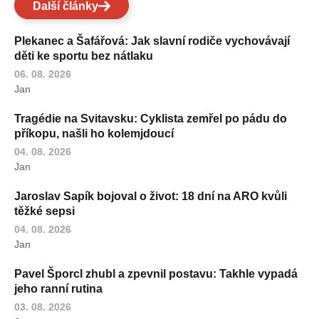
Další články
Plekanec a Šafářová: Jak slavní rodiče vychovávají
děti ke sportu bez nátlaku
06. 08. 2026
Jan
Tragédie na Svitavsku: Cyklista zemřel po pádu do
příkopu, našli ho kolemjdoucí
04. 08. 2026
Jan
Jaroslav Sapík bojoval o život: 18 dní na ARO kvůli
těžké sepsi
04. 08. 2026
Jan
Pavel Šporcl zhubl a zpevnil postavu: Takhle vypadá
jeho ranní rutina
03. 08. 2026