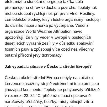
efekt mizí a sluneční energie se takřka celá
přeměňuje na ohřev vzduchu a povrchu. Teploty tak
mohou stoupat rychleji než při první vlně. Rostliny,
zemědělské plodiny, lesy i lidské organismy nastupují
do dalšího náporu horka již vyčerpané. Vědci z
organizace World Weather Attribution navíc
upozorňují, že vlny veder v Evropě v posledních
desetiletích výrazně zesílily v důsledku spalování
fosilních paliv a způsobují více obětí než všechny
ostatní přírodní jevy dohromady.
Jak vypadala situace v Česku a střední Evropě?
Česko a okolní střední Evropa nebyly na začátku
července zasaženy stejně extrémními teplotami jako
jihozápad kontinentu. Teploty se pohybovaly přibližně
v rozmezí 23–34 °C, přičemž situaci opakovaně
narušovaly přeháňky, bouřky, místy silnější vítr a