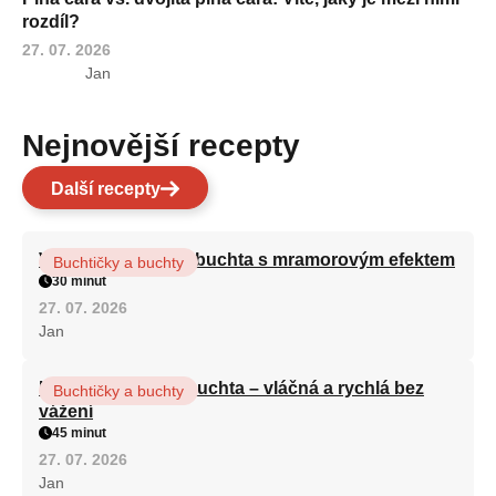
rozdíl?
27. 07. 2026
Jan
Nejnovější recepty
Další recepty
Vláčná olejová litá buchta s mramorovým efektem
Buchtičky a buchty
30 minut
27. 07. 2026
Jan
Hrnková maková buchta – vláčná a rychlá bez
Buchtičky a buchty
vážení
45 minut
27. 07. 2026
Jan