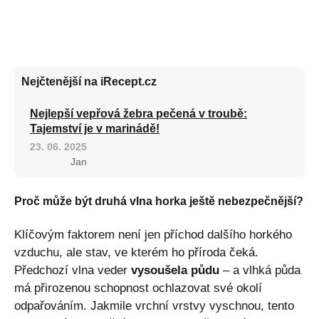
Nejčtenější na iRecept.cz
Nejlepší vepřová žebra pečená v troubě:
Tajemství je v marinádě!
23. 06. 2025
Jan
Proč může být druhá vlna horka ještě nebezpečnější?
Klíčovým faktorem není jen příchod dalšího horkého
vzduchu, ale stav, ve kterém ho příroda čeká.
Předchozí vlna veder
vysoušela půdu
– a vlhká půda
má přirozenou schopnost ochlazovat své okolí
odpařováním. Jakmile vrchní vrstvy vyschnou, tento