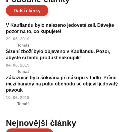
Další články
V Kauflandu bylo nalezeno jedovaté zelí. Dávejte
pozor na to, co kupujete!
29. 05. 2019
Tomáš
Šizení zboží bylo objeveno v Kauflandu. Pozor,
abyste si tento produkt nekoupili!
04. 06. 2019
Tomáš
Zákaznice byla šokvána při nákupu v Lidlu. Přímo
mezi banány na pultu obchodu se objevil jedovatý
pavouk
10. 06. 2019
Tomáš
Nejnovější články