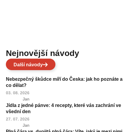
Nejnovější návody
Další návody
Nebezpečný škůdce míří do Česka: jak ho poznáte a
co dělat?
03. 08. 2026
Jan
Jídla z jedné pánve: 4 recepty, které vás zachrání ve
všední den
27. 07. 2026
Jan
Plná čára vs. dvojitá plná čára: Víte, jaký je mezi nimi