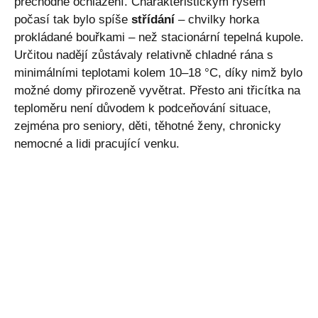
přechodné ochlazení. Charakteristickým rysem
počasí tak bylo spíše
střídání
– chvilky horka
prokládané bouřkami – než stacionární tepelná kupole.
Určitou nadějí zůstávaly relativně chladné rána s
minimálními teplotami kolem 10–18 °C, díky nimž bylo
možné domy přirozeně vyvětrat. Přesto ani třicítka na
teploměru není důvodem k podceňování situace,
zejména pro seniory, děti, těhotné ženy, chronicky
nemocné a lidi pracující venku.