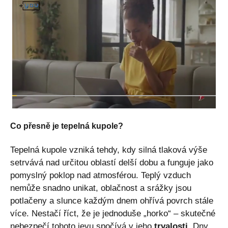
Co přesně je tepelná kupole?
Tepelná kupole vzniká tehdy, kdy silná tlaková výše
setrvává nad určitou oblastí delší dobu a funguje jako
pomyslný poklop nad atmosférou. Teplý vzduch
nemůže snadno unikat, oblačnost a srážky jsou
potlačeny a slunce každým dnem ohřívá povrch stále
více. Nestačí říct, že je jednoduše „horko“ – skutečné
nebezpečí tohoto jevu spočívá v jeho
trvalosti
. Dny