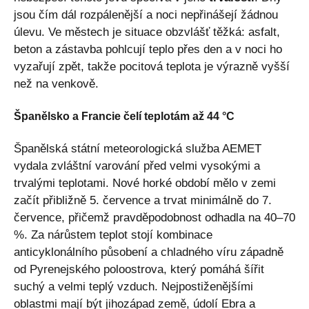
jsou čím dál rozpálenější a noci nepřinášejí žádnou
úlevu. Ve městech je situace obzvlášť těžká: asfalt,
beton a zástavba pohlcují teplo přes den a v noci ho
vyzařují zpět, takže pocitová teplota je výrazně vyšší
než na venkově.
Španělsko a Francie čelí teplotám až 44 °C
Španělská státní meteorologická služba AEMET
vydala zvláštní varování před velmi vysokými a
trvalými teplotami. Nové horké období mělo v zemi
začít přibližně 5. července a trvat minimálně do 7.
července, přičemž pravděpodobnost odhadla na 40–70
%. Za nárůstem teplot stojí kombinace
anticyklonálního působení a chladného víru západně
od Pyrenejského poloostrova, který pomáhá šířit
suchý a velmi teplý vzduch. Nejpostiženějšími
oblastmi mají být jihozápad země, údolí Ebra a