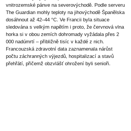
vnitrozemské pánve na severovýchodě. Podle serveru
The Guardian mohly teploty na jihovýchodě Španělska
dosáhnout až 42–44 °C. Ve Francii byla situace
sledována s velkým napětím i proto, že červnová vlna
horka si v obou zemích dohromady vyžádala přes 2
000 nadúmrtí – přibližně tisíc v každé z nich.
Francouzská zdravotní data zaznamenala nárůst
počtu záchranných výjezdů, hospitalizací a stavů
přehřátí, přičemž obzvlášť ohrožení byli senioři.