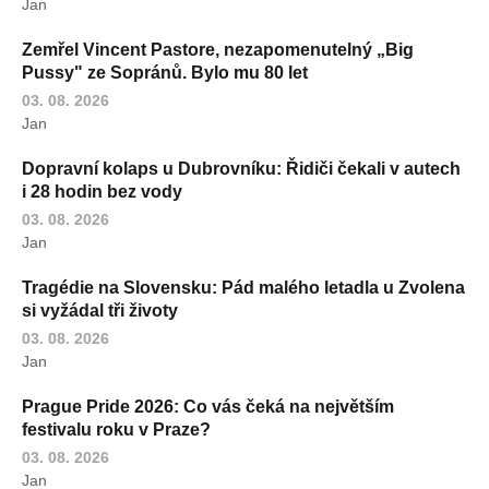
Jan
Zemřel Vincent Pastore, nezapomenutelný „Big
Pussy" ze Sopránů. Bylo mu 80 let
03. 08. 2026
Jan
Dopravní kolaps u Dubrovníku: Řidiči čekali v autech
i 28 hodin bez vody
03. 08. 2026
Jan
Tragédie na Slovensku: Pád malého letadla u Zvolena
si vyžádal tři životy
03. 08. 2026
Jan
Prague Pride 2026: Co vás čeká na největším
festivalu roku v Praze?
03. 08. 2026
Jan