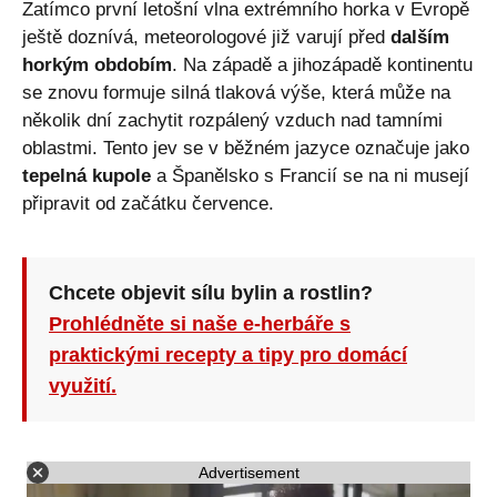
Zatímco první letošní vlna extrémního horka v Evropě
ještě doznívá, meteorologové již varují před
dalším
horkým obdobím
. Na západě a jihozápadě kontinentu
se znovu formuje silná tlaková výše, která může na
několik dní zachytit rozpálený vzduch nad tamními
oblastmi. Tento jev se v běžném jazyce označuje jako
tepelná kupole
a Španělsko s Francií se na ni musejí
připravit od začátku července.
Chcete objevit sílu bylin a rostlin?
Prohlédněte si naše e-herbáře s
praktickými recepty a tipy pro domácí
využití.
Advertisement