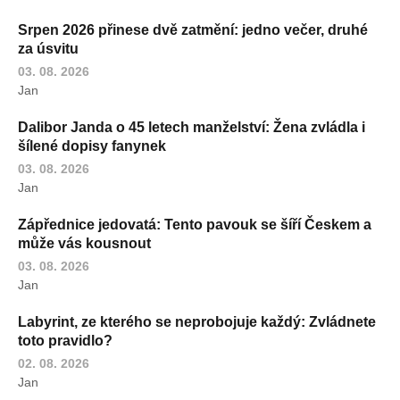
Srpen 2026 přinese dvě zatmění: jedno večer, druhé
za úsvitu
03. 08. 2026
Jan
Dalibor Janda o 45 letech manželství: Žena zvládla i
šílené dopisy fanynek
03. 08. 2026
Jan
Zápřednice jedovatá: Tento pavouk se šíří Českem a
může vás kousnout
03. 08. 2026
Jan
Labyrint, ze kterého se neprobojuje každý: Zvládnete
toto pravidlo?
02. 08. 2026
Jan