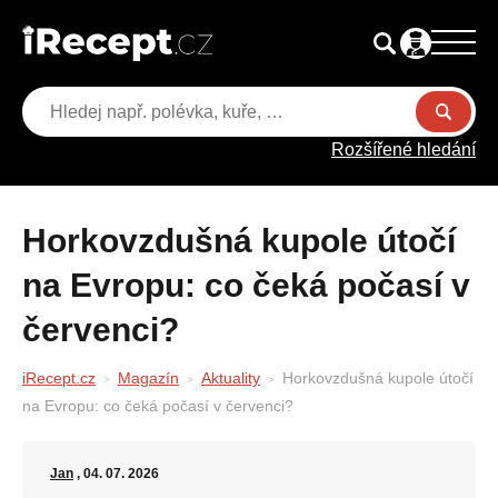
Rozšířené hledání
Horkovzdušná kupole útočí
na Evropu: co čeká počasí v
červenci?
iRecept.cz
Magazín
Aktuality
Horkovzdušná kupole útočí
na Evropu: co čeká počasí v červenci?
Jan
, 04. 07. 2026