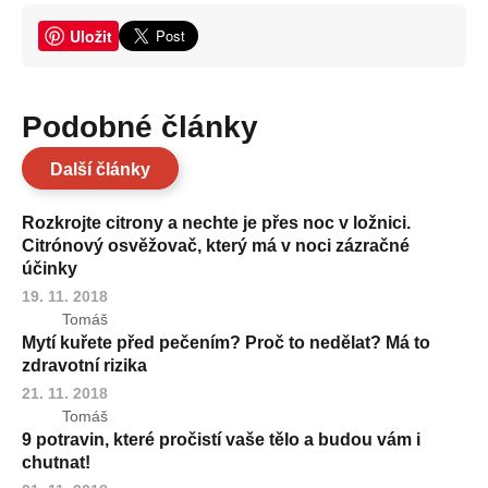
Uložit
Podobné články
Další články
Rozkrojte citrony a nechte je přes noc v ložnici.
Citrónový osvěžovač, který má v noci zázračné
účinky
19. 11. 2018
Tomáš
Mytí kuřete před pečením? Proč to nedělat? Má to
zdravotní rizika
21. 11. 2018
Tomáš
9 potravin, které pročistí vaše tělo a budou vám i
chutnat!