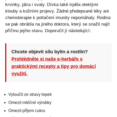
krvinky, játra i svaly. Dívka také trpěla oteklými
klouby a kožními projevy. Žádné předepsané léky ani
chemoterapie k potlačení imunity nepomáhaly. Rodina
se pak obrátila na jiného doktora, který se snažil najít
příčinu jejího stavu. Doporučil jí následující:
Chcete objevit sílu bylin a rostlin?
Prohlédněte si naše e-herbáře s
praktickými recepty a tipy pro domácí
využití.
Vyloučit ze stravy lepek
Omezit mléčné výrobky
Omezit příjem cukru