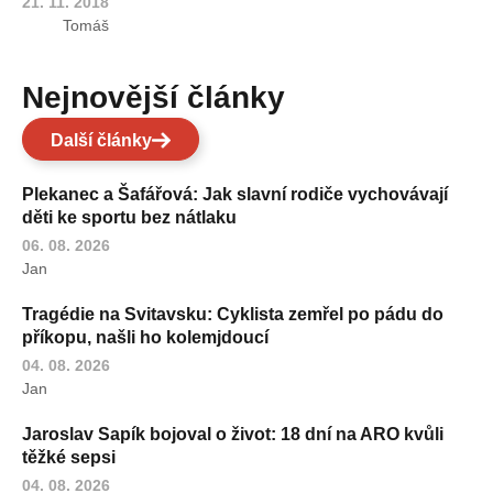
21. 11. 2018
Tomáš
Nejnovější články
Další články
Plekanec a Šafářová: Jak slavní rodiče vychovávají
děti ke sportu bez nátlaku
06. 08. 2026
Jan
Tragédie na Svitavsku: Cyklista zemřel po pádu do
příkopu, našli ho kolemjdoucí
04. 08. 2026
Jan
Jaroslav Sapík bojoval o život: 18 dní na ARO kvůli
těžké sepsi
04. 08. 2026