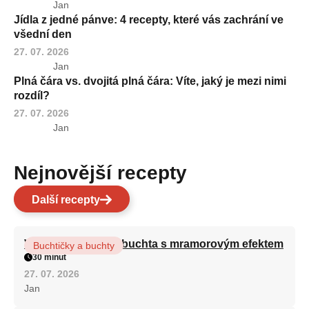
Jan
Jídla z jedné pánve: 4 recepty, které vás zachrání ve
všední den
27. 07. 2026
Jan
Plná čára vs. dvojitá plná čára: Víte, jaký je mezi nimi
rozdíl?
27. 07. 2026
Jan
Nejnovější recepty
Další recepty
Vláčná olejová litá buchta s mramorovým efektem
Buchtičky a buchty
30 minut
27. 07. 2026
Jan