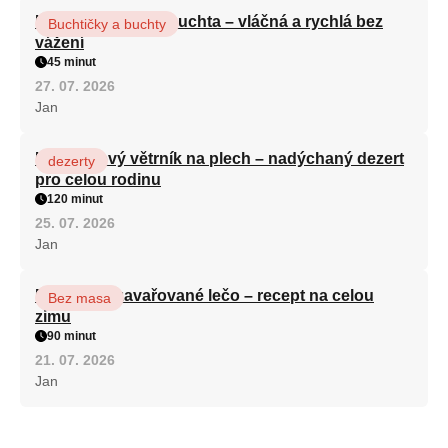
Hrnková maková buchta – vláčná a rychlá bez
Buchtičky a buchty
vážení
45 minut
27. 07. 2026
Jan
Karamelový větrník na plech – nadýchaný dezert
dezerty
pro celou rodinu
120 minut
25. 07. 2026
Jan
Babiččino zavařované lečo – recept na celou
Bez masa
zimu
90 minut
21. 07. 2026
Jan