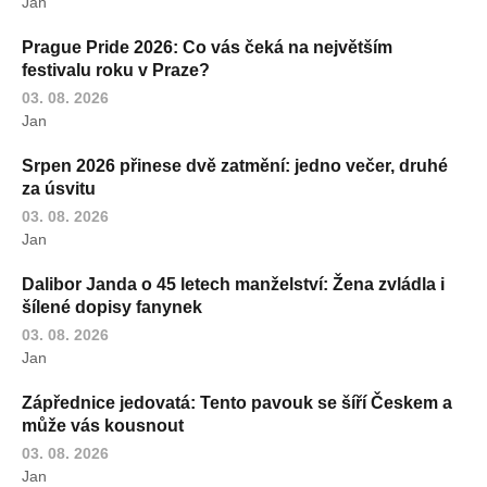
Jan
Prague Pride 2026: Co vás čeká na největším
festivalu roku v Praze?
03. 08. 2026
Jan
Srpen 2026 přinese dvě zatmění: jedno večer, druhé
za úsvitu
03. 08. 2026
Jan
Dalibor Janda o 45 letech manželství: Žena zvládla i
šílené dopisy fanynek
03. 08. 2026
Jan
Zápřednice jedovatá: Tento pavouk se šíří Českem a
může vás kousnout
03. 08. 2026
Jan