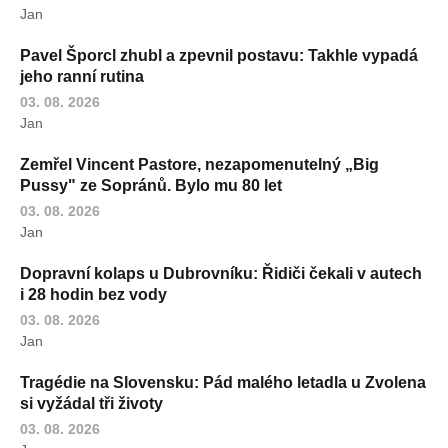
Jan
Pavel Šporcl zhubl a zpevnil postavu: Takhle vypadá
jeho ranní rutina
03. 08. 2026
Jan
Zemřel Vincent Pastore, nezapomenutelný „Big
Pussy" ze Sopránů. Bylo mu 80 let
03. 08. 2026
Jan
Dopravní kolaps u Dubrovníku: Řidiči čekali v autech
i 28 hodin bez vody
03. 08. 2026
Jan
Tragédie na Slovensku: Pád malého letadla u Zvolena
si vyžádal tři životy
03. 08. 2026