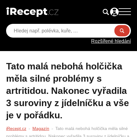
Rozšířené hledání
Tato malá nebohá holčička
měla silné problémy s
artritidou. Nakonec vyřadila
3 suroviny z jídelníčku a vše
je v pořádku.
iRecept.cz
Magazín
Tato malá nebohá holčička měla silné
problémy s artritidou. Nakonec vyřadila 3 suroviny z jídelníčku a