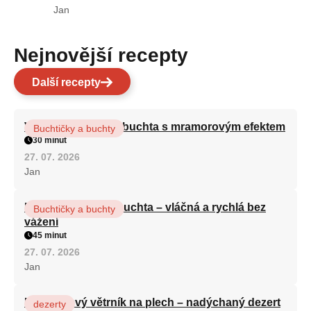
Jan
Nejnovější recepty
Další recepty
Vláčná olejová litá buchta s mramorovým efektem
Buchtičky a buchty
30 minut
27. 07. 2026
Jan
Hrnková maková buchta – vláčná a rychlá bez
Buchtičky a buchty
vážení
45 minut
27. 07. 2026
Jan
Karamelový větrník na plech – nadýchaný dezert
dezerty