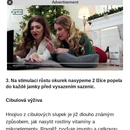
Advertisement
3. Na stimulaci růstu okurek nasypeme 2 lžíce popela
do každé jamky před vysazením sazenic.
Cibulová výživa
Hnojivo z cibulových slupek je již dlouho známým
způsobem, jak nasytit rostliny vitamíny a
mikroelementy. Rovněž zvyšuje imunitu a celkovou