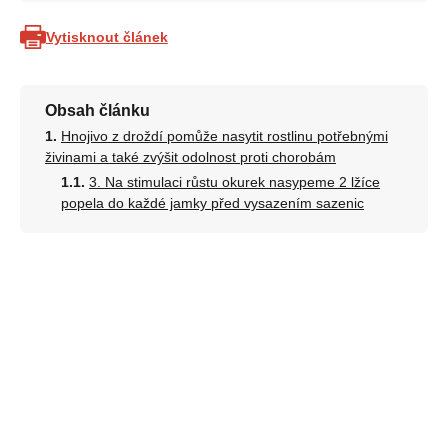
Vytisknout článek
Obsah článku
Hnojivo z droždí pomůže nasytit rostlinu potřebnými
živinami a také zvýšit odolnost proti chorobám
3. Na stimulaci růstu okurek nasypeme 2 lžíce
popela do každé jamky před vysazením sazenic