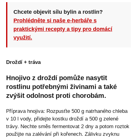
Chcete objevit sílu bylin a rostlin?
Prohlédněte si naše e-herbáře s
praktickými recepty a tipy pro domácí
využití.
Droždí + tráva
Hnojivo z droždí pomůže nasytit
rostlinu potřebnými živinami a také
zvýšit odolnost proti chorobám.
Příprava hnojiva: Rozpusťte 500 g natrhaného chleba
v 10 l vody, přidejte kostku droždí a 500 g zelené
trávy. Nechte směs fermentovat 2 dny a potom roztok
použijte na zalévání při kořenech. Zálivku zvyknu