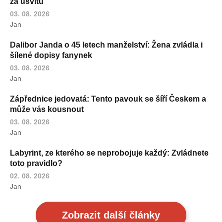
za úsvitu
03. 08. 2026
Jan
Dalibor Janda o 45 letech manželství: Žena zvládla i
šílené dopisy fanynek
03. 08. 2026
Jan
Zápřednice jedovatá: Tento pavouk se šíří Českem a
může vás kousnout
03. 08. 2026
Jan
Labyrint, ze kterého se neprobojuje každý: Zvládnete
toto pravidlo?
02. 08. 2026
Jan
Zobrazit další články