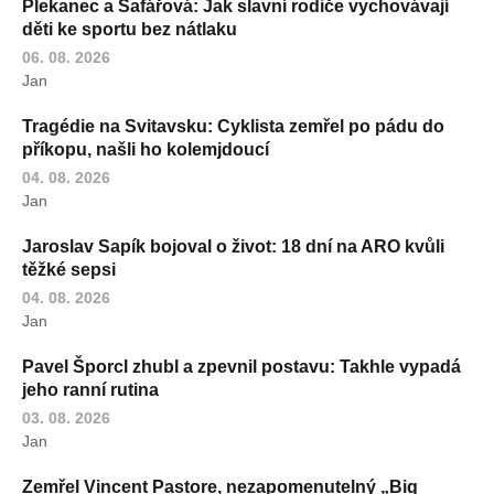
Plekanec a Šafářová: Jak slavní rodiče vychovávají
děti ke sportu bez nátlaku
06. 08. 2026
Jan
Tragédie na Svitavsku: Cyklista zemřel po pádu do
příkopu, našli ho kolemjdoucí
04. 08. 2026
Jan
Jaroslav Sapík bojoval o život: 18 dní na ARO kvůli
těžké sepsi
04. 08. 2026
Jan
Pavel Šporcl zhubl a zpevnil postavu: Takhle vypadá
jeho ranní rutina
03. 08. 2026
Jan
Zemřel Vincent Pastore, nezapomenutelný „Big