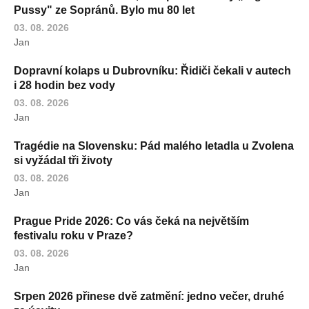
Pussy" ze Sopránů. Bylo mu 80 let
03. 08. 2026
Jan
Dopravní kolaps u Dubrovníku: Řidiči čekali v autech
i 28 hodin bez vody
03. 08. 2026
Jan
Tragédie na Slovensku: Pád malého letadla u Zvolena
si vyžádal tři životy
03. 08. 2026
Jan
Prague Pride 2026: Co vás čeká na největším
festivalu roku v Praze?
03. 08. 2026
Jan
Srpen 2026 přinese dvě zatmění: jedno večer, druhé