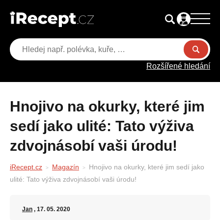
Rozšířené hledání
Hnojivo na okurky, které jim
sedí jako ulité: Tato výživa
zdvojnásobí vaši úrodu!
iRecept.cz
Magazín
Hnojivo na okurky, které jim sedí jako
ulité: Tato výživa zdvojnásobí vaši úrodu!
Jan
, 17. 05. 2020