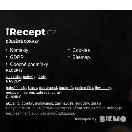
DŮLEŽITÉ ODKAZY
Kontakty
Cookies
GDPR
Sitemap
Obecné podmínky
RECEPTY
chuťovky
polévky
dorty
NÁVODY
babské rady
krása
domácnost
kuchyně
péče o tělo
tipy a triky
pěstování
vaření
zahrada
zdraví
ČLÁNKY
aktuality
bylinky
domácnost
zajímavosti
suroviny
zdraví
Copyright © 2017 - 2026 www.iRecept.cz Šíření obsahu těchto stránek je
bez písemného souhlasu autorů zakázáno.