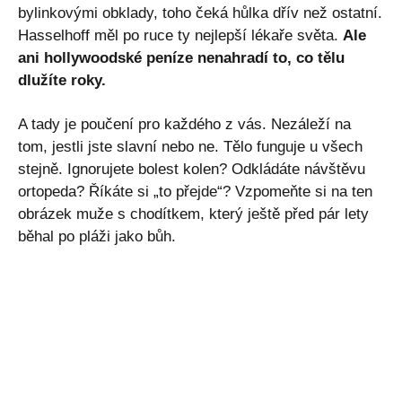
bylinkovými obklady, toho čeká hůlka dřív než ostatní.
Hasselhoff měl po ruce ty nejlepší lékaře světa.
Ale
ani hollywoodské peníze nenahradí to, co tělu
dlužíte roky.
A tady je poučení pro každého z vás. Nezáleží na
tom, jestli jste slavní nebo ne. Tělo funguje u všech
stejně. Ignorujete bolest kolen? Odkládáte návštěvu
ortopeda? Říkáte si „to přejde“? Vzpomeňte si na ten
obrázek muže s chodítkem, který ještě před pár lety
běhal po pláži jako bůh.