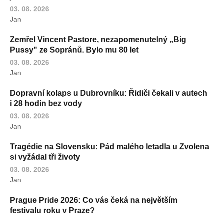
03. 08. 2026
Jan
Zemřel Vincent Pastore, nezapomenutelný „Big
Pussy" ze Sopránů. Bylo mu 80 let
03. 08. 2026
Jan
Dopravní kolaps u Dubrovníku: Řidiči čekali v autech
i 28 hodin bez vody
03. 08. 2026
Jan
Tragédie na Slovensku: Pád malého letadla u Zvolena
si vyžádal tři životy
03. 08. 2026
Jan
Prague Pride 2026: Co vás čeká na největším
festivalu roku v Praze?