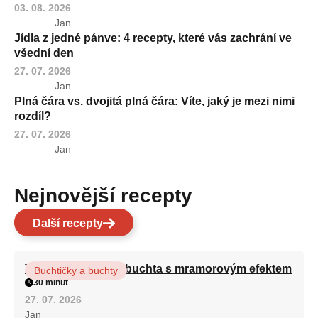
03. 08. 2026
Jan
Jídla z jedné pánve: 4 recepty, které vás zachrání ve
všední den
27. 07. 2026
Jan
Plná čára vs. dvojitá plná čára: Víte, jaký je mezi nimi
rozdíl?
27. 07. 2026
Jan
Nejnovější recepty
Další recepty
Vláčná olejová litá buchta s mramorovým efektem
Buchtičky a buchty
30 minut
27. 07. 2026
Jan