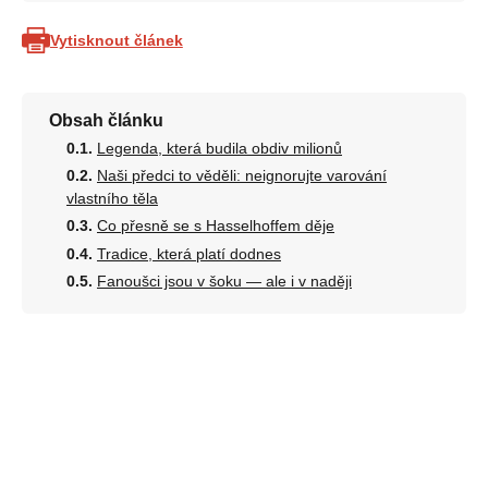
Vytisknout článek
Obsah článku
Legenda, která budila obdiv milionů
Naši předci to věděli: neignorujte varování
vlastního těla
Co přesně se s Hasselhoffem děje
Tradice, která platí dodnes
Fanoušci jsou v šoku — ale i v naději