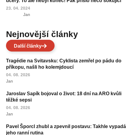
dcery. To ale nebyl konec! Pak přišlo něco šokující
23. 04. 2024
Jan
Nejnovější články
Další články
Tragédie na Svitavsku: Cyklista zemřel po pádu do
příkopu, našli ho kolemjdoucí
04. 08. 2026
Jan
Jaroslav Sapík bojoval o život: 18 dní na ARO kvůli
těžké sepsi
04. 08. 2026
Jan
Pavel Šporcl zhubl a zpevnil postavu: Takhle vypadá
jeho ranní rutina