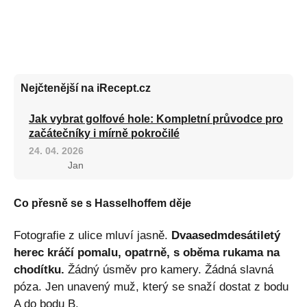
Nejčtenější na iRecept.cz
Jak vybrat golfové hole: Kompletní průvodce pro
začátečníky i mírně pokročilé
24. 04. 2026
Jan
Co přesně se s Hasselhoffem děje
Fotografie z ulice mluví jasně.
Dvaasedmdesátiletý
herec kráčí pomalu, opatrně, s oběma rukama na
chodítku.
Žádný úsměv pro kamery. Žádná slavná
póza. Jen unavený muž, který se snaží dostat z bodu
A do bodu B.