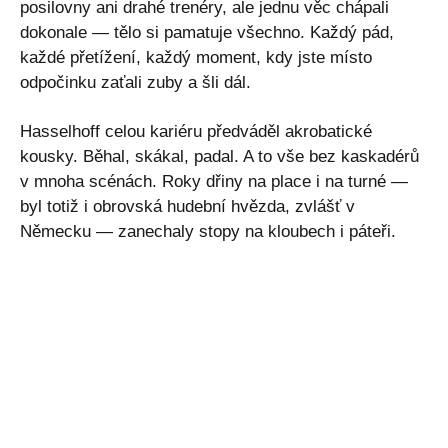
posilovny ani drahé trenéry, ale jednu věc chápali
dokonale — tělo si pamatuje všechno. Každý pád,
každé přetížení, každý moment, kdy jste místo
odpočinku zaťali zuby a šli dál.
Hasselhoff celou kariéru předváděl akrobatické
kousky. Běhal, skákal, padal. A to vše bez kaskadérů
v mnoha scénách. Roky dřiny na place i na turné —
byl totiž i obrovská hudební hvězda, zvlášť v
Německu — zanechaly stopy na kloubech i páteři.