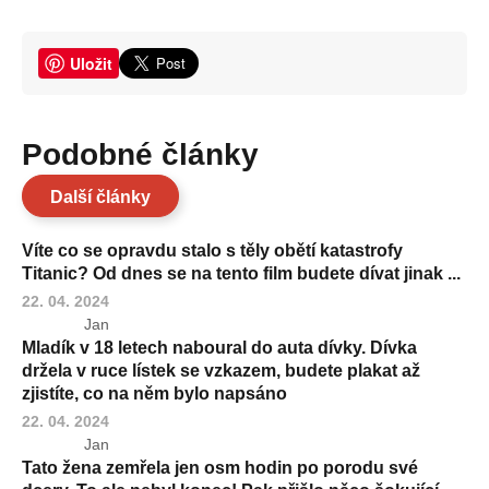
Uložit
Podobné články
Další články
Víte co se opravdu stalo s těly obětí katastrofy
Titanic? Od dnes se na tento film budete dívat jinak ...
22. 04. 2024
Jan
Mladík v 18 letech naboural do auta dívky. Dívka
držela v ruce lístek se vzkazem, budete plakat až
zjistíte, co na něm bylo napsáno
22. 04. 2024
Jan
Tato žena zemřela jen osm hodin po porodu své