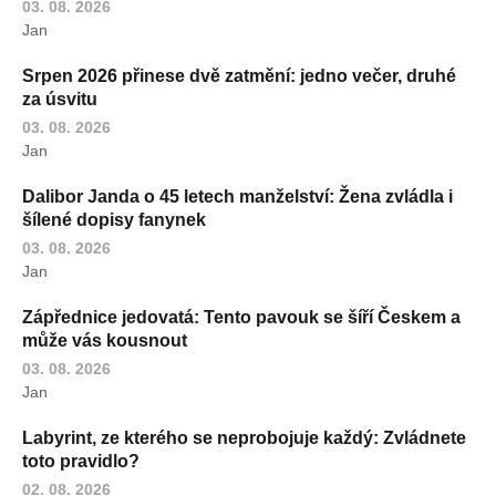
03. 08. 2026
Jan
Srpen 2026 přinese dvě zatmění: jedno večer, druhé
za úsvitu
03. 08. 2026
Jan
Dalibor Janda o 45 letech manželství: Žena zvládla i
šílené dopisy fanynek
03. 08. 2026
Jan
Zápřednice jedovatá: Tento pavouk se šíří Českem a
může vás kousnout
03. 08. 2026
Jan
Labyrint, ze kterého se neprobojuje každý: Zvládnete
toto pravidlo?
02. 08. 2026