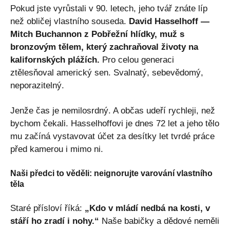
Pokud jste vyrůstali v 90. letech, jeho tvář znáte líp
než obličej vlastního souseda.
David Hasselhoff —
Mitch Buchannon z Pobřežní hlídky, muž s
bronzovým tělem, který zachraňoval životy na
kalifornských plážích.
Pro celou generaci
ztělesňoval americký sen. Svalnatý, sebevědomý,
neporazitelný.
Jenže čas je nemilosrdný. A občas udeří rychleji, než
bychom čekali. Hasselhoffovi je dnes 72 let a jeho tělo
mu začíná vystavovat účet za desítky let tvrdé práce
před kamerou i mimo ni.
Naši předci to věděli: neignorujte varování vlastního
těla
Staré přísloví říká:
„Kdo v mládí nedbá na kosti, v
stáří ho zradí i nohy.“
Naše babičky a dědové neměli