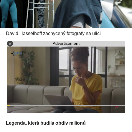
David Hasselhoff zachycený fotografy na ulici
Advertisement
Legenda, která budila obdiv milionů