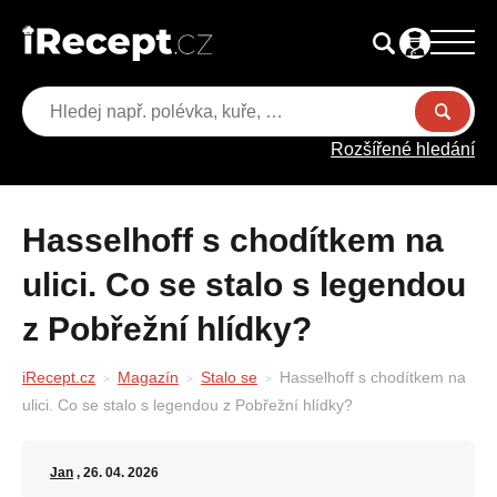
Rozšířené hledání
Hasselhoff s chodítkem na
ulici. Co se stalo s legendou
z Pobřežní hlídky?
iRecept.cz
Magazín
Stalo se
Hasselhoff s chodítkem na
ulici. Co se stalo s legendou z Pobřežní hlídky?
Jan
, 26. 04. 2026