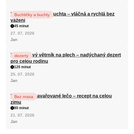
Hrnková maková buchta – vláčná a rychlá bez
Buchtičky a buchty
vážení
45 minut
27. 07. 2026
Jan
Karamelový větrník na plech – nadýchaný dezert
dezerty
pro celou rodinu
120 minut
25. 07. 2026
Jan
Babiččino zavařované lečo – recept na celou
Bez masa
zimu
90 minut
21. 07. 2026
Jan