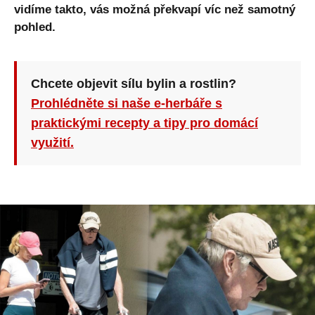
vidíme takto, vás možná překvapí víc než samotný
pohled.
Chcete objevit sílu bylin a rostlin?
Prohlédněte si naše e-herbáře s
praktickými recepty a tipy pro domácí
využití.