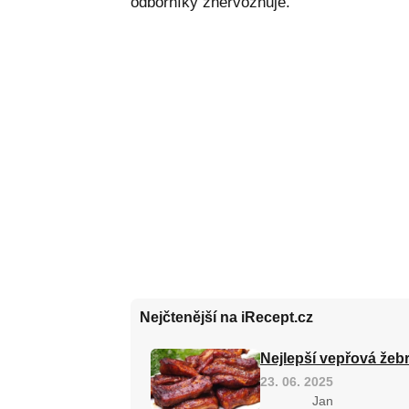
odborníky znervózňuje.
Nejčtenější na iRecept.cz
Nejlepší vepřová žebr
23. 06. 2025
Jan