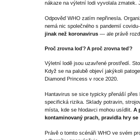
nákaze na výletní lodi vyvolala zmatek. 
Odpověď WHO zatím nepřinesla. Organiza
nemá nic společného s pandemií covidu-
jinak než koronavirus
— ale právě rozdí
Proč zrovna loď? A proč zrovna teď?
Výletní lodě jsou uzavřené prostředí. Stov
Když se na palubě objeví jakýkoli patogen
Diamond Princess v roce 2020.
Hantavirus se sice typicky přenáší přes k
specifická rizika. Sklady potravin, stro
místa, kde se hlodavci mohou usídlit.
A 
kontaminovaný prach, pravidla hry se
Právě o tomto scénáři WHO ve svém prohl