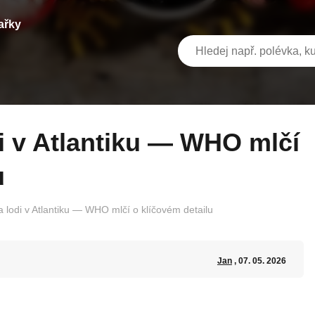
ařky
u
a lodi v Atlantiku — WHO mlčí o klíčovém detailu
Jan
, 07. 05. 2026