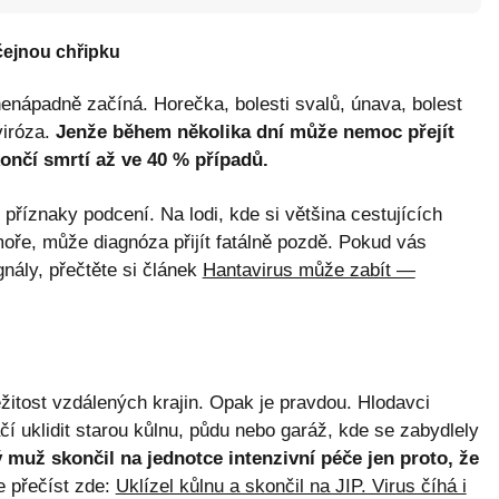
čejnou chřipku
nenápadně začíná. Horečka, bolesti svalů, únava, bolest
viróza.
Jenže během několika dní může nemoc přejít
ončí smrtí až ve 40 % případů.
 příznaky podcení. Na lodi, kde si většina cestujících
moře, může diagnóza přijít fatálně pozdě. Pokud vás
nály, přečtěte si článek
Hantavirus může zabít —
ežitost vzdálených krajin. Opak je pravdou. Hlodavci
tačí uklidit starou kůlnu, půdu nebo garáž, kde se zabydlely
 muž skončil na jednotce intenzivní péče jen proto, že
e přečíst zde:
Uklízel kůlnu a skončil na JIP. Virus číhá i