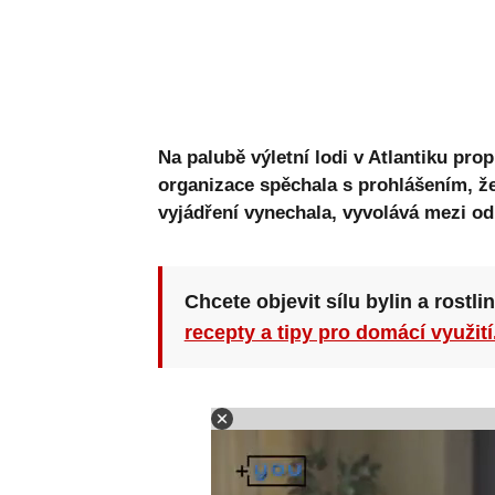
Na palubě výletní lodi v Atlantiku pr
organizace spěchala s prohlášením, že
vyjádření vynechala, vyvolává mezi od
Chcete objevit sílu bylin a rostli
recepty a tipy pro domácí využití