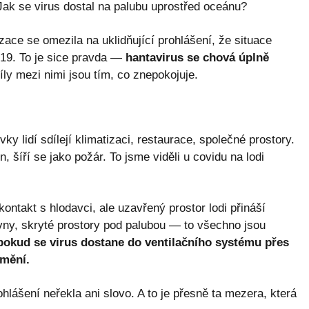
Jak se virus dostal na palubu uprostřed oceánu?
ce se omezila na uklidňující prohlášení, že situace
19. To je sice pravda —
hantavirus se chová úplně
ly mezi nimi jsou tím, co znepokojuje.
ky lidí sdílejí klimatizaci, restaurace, společné prostory.
, šíří se jako požár. To jsme viděli u covidu na lodi
ontakt s hlodavci, ale uzavřený prostor lodi přináší
jovny, skryté prostory pod palubou — to všechno jsou
pokud se virus dostane do ventilačního systému přes
 mění.
ášení neřekla ani slovo. A to je přesně ta mezera, která