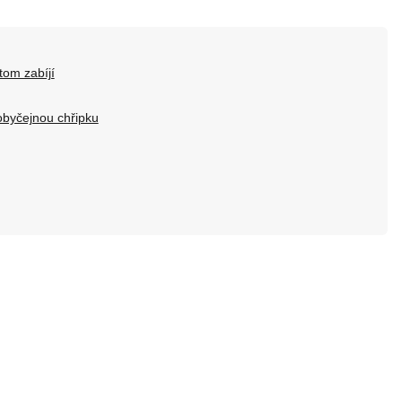
itom zabíjí
obyčejnou chřipku