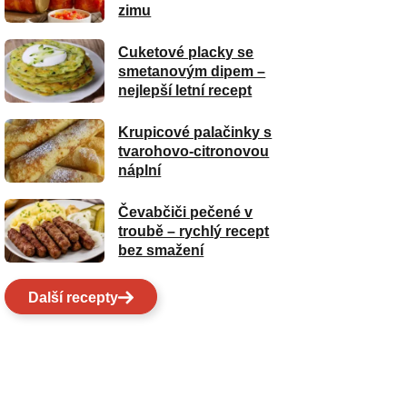
zimu
Cuketové placky se
smetanovým dipem –
nejlepší letní recept
Krupicové palačinky s
tvarohovo-citronovou
náplní
Čevabčiči pečené v
troubě – rychlý recept
bez smažení
Další recepty