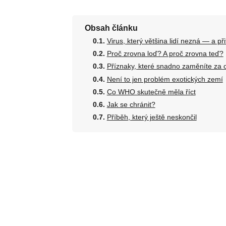
Obsah článku
Virus, který většina lidí nezná — a př
Proč zrovna loď? A proč zrovna teď?
Příznaky, které snadno zaměníte za 
Není to jen problém exotických zemí
Co WHO skutečně měla říct
Jak se chránit?
Příběh, který ještě neskončil