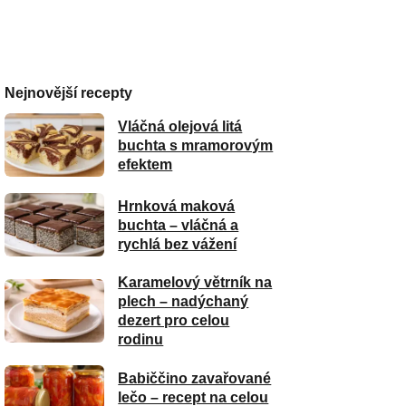
Nejnovější recepty
Vláčná olejová litá
buchta s mramorovým
efektem
Hrnková maková
buchta – vláčná a
rychlá bez vážení
Karamelový větrník na
plech – nadýchaný
dezert pro celou
rodinu
Babiččino zavařované
lečo – recept na celou