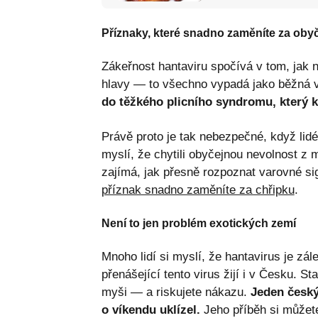
Příznaky, které snadno zaměníte za oby
Zákeřnost hantaviru spočívá v tom, jak 
hlavy — to všechno vypadá jako běžná 
do těžkého plicního syndromu, který k
Právě proto je tak nebezpečné, když lidé
myslí, že chytili obyčejnou nevolnost z 
zajímá, jak přesně rozpoznat varovné sig
příznak snadno zaměníte za chřipku
.
Není to jen problém exotických zemí
Mnoho lidí si myslí, že hantavirus je zál
přenášející tento virus žijí i v Česku. S
myši — a riskujete nákazu.
Jeden český
o víkendu uklízel.
Jeho příběh si můžet