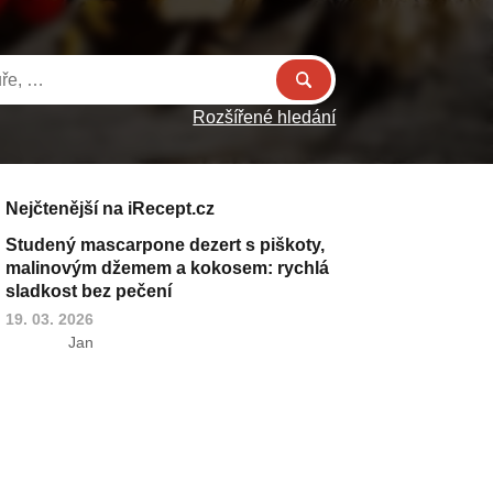
Rozšířené hledání
Nejčtenější na iRecept.cz
Studený mascarpone dezert s piškoty,
malinovým džemem a kokosem: rychlá
sladkost bez pečení
19. 03. 2026
Jan