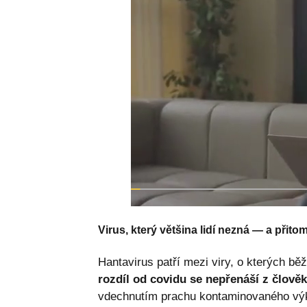
Virus, který většina lidí nezná — a přitom
Hantavirus patří mezi viry, o kterých b
rozdíl od covidu se nepřenáší z člově
vdechnutím prachu kontaminovaného výka