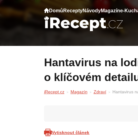
Domů
Recepty
Návody
Magazín
e-Kuch
Hantavirus na lodi v Atlantiku — WHO mlčí
o klíčovém detail
iRecept.cz
Magazín
Zdraví
Hantavirus n
Vytisknout článek