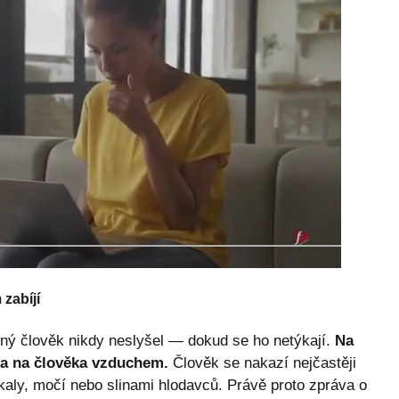
 zabíjí
ěžný člověk nikdy neslyšel — dokud se ho netýkají.
Na
ka na člověka vzduchem.
Člověk se nakazí nejčastěji
ly, močí nebo slinami hlodavců. Právě proto zpráva o