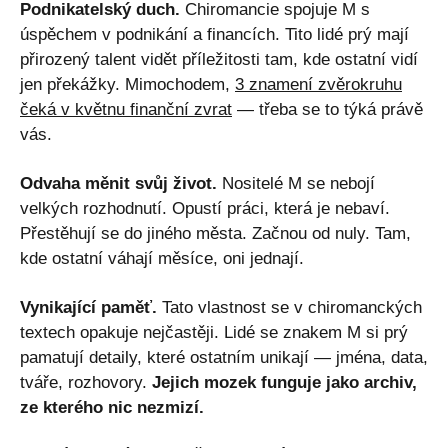
Podnikatelský duch.
Chiromancie spojuje M s
úspěchem v podnikání a financích. Tito lidé prý mají
přirozený talent vidět příležitosti tam, kde ostatní vidí
jen překážky. Mimochodem,
3 znamení zvěrokruhu
čeká v květnu finanční zvrat
— třeba se to týká právě
vás.
Odvaha měnit svůj život.
Nositelé M se nebojí
velkých rozhodnutí. Opustí práci, která je nebaví.
Přestěhují se do jiného města. Začnou od nuly. Tam,
kde ostatní váhají měsíce, oni jednají.
Vynikající paměť.
Tato vlastnost se v chiromanckých
textech opakuje nejčastěji. Lidé se znakem M si prý
pamatují detaily, které ostatním unikají — jména, data,
tváře, rozhovory.
Jejich mozek funguje jako archiv,
ze kterého nic nezmizí.