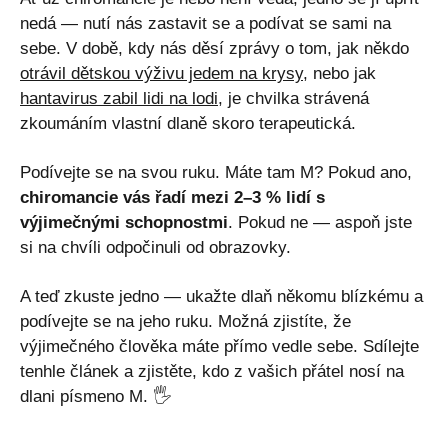
nedá — nutí nás zastavit se a podívat se sami na
sebe. V době, kdy nás děsí zprávy o tom, jak někdo
otrávil dětskou výživu jedem na krysy
, nebo jak
hantavirus zabil lidi na lodi
, je chvilka strávená
zkoumáním vlastní dlaně skoro terapeutická.
Podívejte se na svou ruku. Máte tam M? Pokud ano,
chiromancie vás řadí mezi 2–3 % lidí s
výjimečnými schopnostmi
. Pokud ne — aspoň jste
si na chvíli odpočinuli od obrazovky.
A teď zkuste jedno — ukažte dlaň někomu blízkému a
podívejte se na jeho ruku. Možná zjistíte, že
výjimečného člověka máte přímo vedle sebe. Sdílejte
tenhle článek a zjistěte, kdo z vašich přátel nosí na
dlani písmeno M. 🖐️