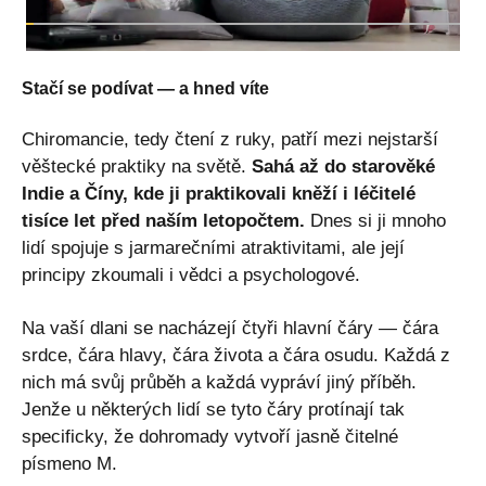
Stačí se podívat — a hned víte
Chiromancie, tedy čtení z ruky, patří mezi nejstarší
věštecké praktiky na světě.
Sahá až do starověké
Indie a Číny, kde ji praktikovali kněží i léčitelé
tisíce let před naším letopočtem.
Dnes si ji mnoho
lidí spojuje s jarmarečními atraktivitami, ale její
principy zkoumali i vědci a psychologové.
Na vaší dlani se nacházejí čtyři hlavní čáry — čára
srdce, čára hlavy, čára života a čára osudu. Každá z
nich má svůj průběh a každá vypráví jiný příběh.
Jenže u některých lidí se tyto čáry protínají tak
specificky, že dohromady vytvoří jasně čitelné
písmeno M.