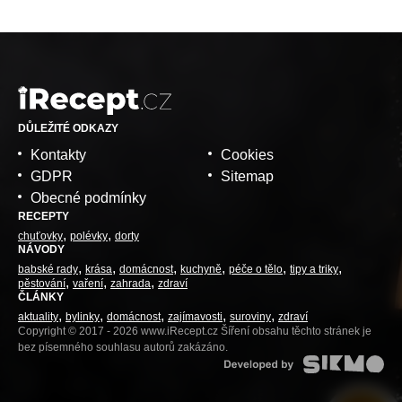
DŮLEŽITÉ ODKAZY
Kontakty
Cookies
GDPR
Sitemap
Obecné podmínky
RECEPTY
chuťovky
polévky
dorty
NÁVODY
babské rady
krása
domácnost
kuchyně
péče o tělo
tipy a triky
pěstování
vaření
zahrada
zdraví
ČLÁNKY
aktuality
bylinky
domácnost
zajímavosti
suroviny
zdraví
Copyright © 2017 - 2026 www.iRecept.cz Šíření obsahu těchto stránek je
bez písemného souhlasu autorů zakázáno.