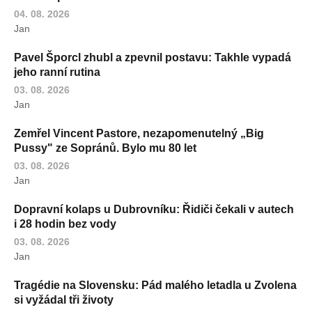
04. 08. 2026
Jan
Pavel Šporcl zhubl a zpevnil postavu: Takhle vypadá
jeho ranní rutina
03. 08. 2026
Jan
Zemřel Vincent Pastore, nezapomenutelný „Big
Pussy" ze Sopránů. Bylo mu 80 let
03. 08. 2026
Jan
Dopravní kolaps u Dubrovníku: Řidiči čekali v autech
i 28 hodin bez vody
03. 08. 2026
Jan
Tragédie na Slovensku: Pád malého letadla u Zvolena
si vyžádal tři životy