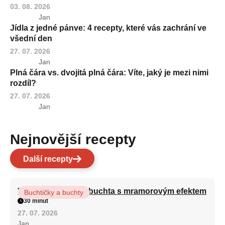
03. 08. 2026
Jan
Jídla z jedné pánve: 4 recepty, které vás zachrání ve
všední den
27. 07. 2026
Jan
Plná čára vs. dvojitá plná čára: Víte, jaký je mezi nimi
rozdíl?
27. 07. 2026
Jan
Nejnovější recepty
Další recepty
Vláčná olejová litá buchta s mramorovým efektem
Buchtičky a buchty
30 minut
27. 07. 2026
Jan