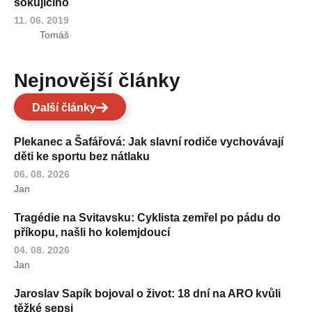
šokujícího
11. 06. 2019
Tomáš
Nejnovější články
Další články
Plekanec a Šafářová: Jak slavní rodiče vychovávají
děti ke sportu bez nátlaku
06. 08. 2026
Jan
Tragédie na Svitavsku: Cyklista zemřel po pádu do
příkopu, našli ho kolemjdoucí
04. 08. 2026
Jan
Jaroslav Sapík bojoval o život: 18 dní na ARO kvůli
těžké sepsi