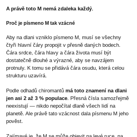
A právě toto M nemá zdaleka každý.
Proč je písmeno M tak vzácné
Aby na dlani vzniklo písmeno M, musí se všechny
čtyři hlavní čáry propojit v přesně daných bodech.
Čára srdce, čára hlavy a čára života musí být
dostatečně dlouhé a výrazné, aby se navzájem
protnuly. K tomu se přidává čára osudu, která celou
strukturu uzavírá.
Podle odhadů chiromantů
má toto znamení na dlani
jen asi 2 až 3 % populace
. Přesná čísla samozřejmě
neexistují — nikdo nepočítal dlaně všech lidí na
planetě. Ale právě tato vzácnost dala písmenu M jeho
pověst.
Zajímavé je, že M se může objevit na levé ruce, na