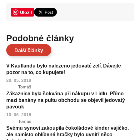
Uložit
Podobné články
Další články
V Kauflandu bylo nalezeno jedovaté zelí. Dávejte
pozor na to, co kupujete!
29. 05. 2019
Tomáš
Zákaznice byla šokvána při nákupu v Lidlu. Přímo
mezi banány na pultu obchodu se objevil jedovatý
pavouk
10. 06. 2019
Tomáš
Svému synovi zakoupila čokoládové kinder vajíčko,
ale namísto oblíbené hračky bylo uvnitř něco