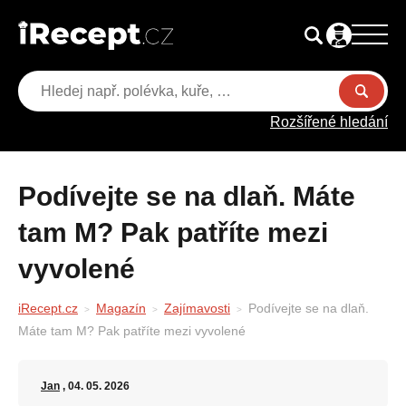
Rozšířené hledání
Podívejte se na dlaň. Máte
tam M? Pak patříte mezi
vyvolené
iRecept.cz
Magazín
Zajímavosti
Podívejte se na dlaň.
Máte tam M? Pak patříte mezi vyvolené
Jan
, 04. 05. 2026