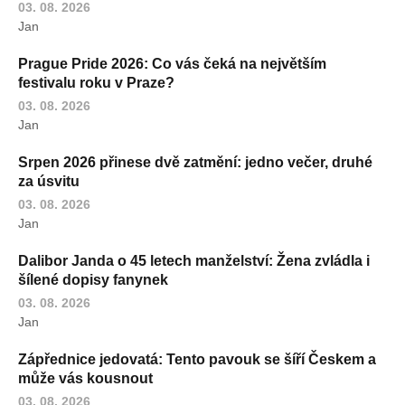
03. 08. 2026
Jan
Prague Pride 2026: Co vás čeká na největším
festivalu roku v Praze?
03. 08. 2026
Jan
Srpen 2026 přinese dvě zatmění: jedno večer, druhé
za úsvitu
03. 08. 2026
Jan
Dalibor Janda o 45 letech manželství: Žena zvládla i
šílené dopisy fanynek
03. 08. 2026
Jan
Zápřednice jedovatá: Tento pavouk se šíří Českem a
může vás kousnout
03. 08. 2026