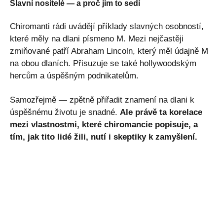
Slavní nositelé — a proč jim to sedí
Chiromanti rádi uvádějí příklady slavných osobností,
které měly na dlani písmeno M. Mezi nejčastěji
zmiňované patří Abraham Lincoln, který měl údajně M
na obou dlaních. Přisuzuje se také hollywoodským
hercům a úspěšným podnikatelům.
Samozřejmě — zpětně přiřadit znamení na dlani k
úspěšnému životu je snadné.
Ale právě ta korelace
mezi vlastnostmi, které chiromancie popisuje, a
tím, jak tito lidé žili, nutí i skeptiky k zamyšlení.