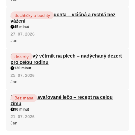
Hrnková maková buchta – vláčná a rychlá bez
Buchtičky a buchty
vážení
45 minut
27. 07. 2026
Jan
Karamelový větrník na plech – nadýchaný dezert
dezerty
pro celou rodinu
120 minut
25. 07. 2026
Jan
Babiččino zavařované lečo – recept na celou
Bez masa
zimu
90 minut
21. 07. 2026
Jan