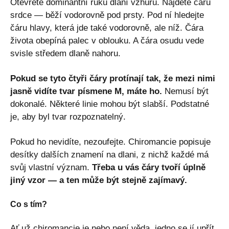
Otevřete dominantní ruku dlaní vzhůru. Najděte čáru
srdce — běží vodorovně pod prsty. Pod ní hledejte
čáru hlavy, která jde také vodorovně, ale níž. Čára
života obepíná palec v oblouku. A čára osudu vede
svisle středem dlaně nahoru.
Pokud se tyto čtyři čáry protínají tak, že mezi nimi
jasně vidíte tvar písmene M, máte ho.
Nemusí být
dokonalé. Některé linie mohou být slabší. Podstatné
je, aby byl tvar rozpoznatelný.
Pokud ho nevidíte, nezoufejte. Chiromancie popisuje
desítky dalších znamení na dlani, z nichž každé má
svůj vlastní význam.
Třeba u vás čáry tvoří úplně
jiný vzor — a ten může být stejně zajímavý.
Co s tím?
Ať už chiromancie je nebo není věda, jedno se jí upřít