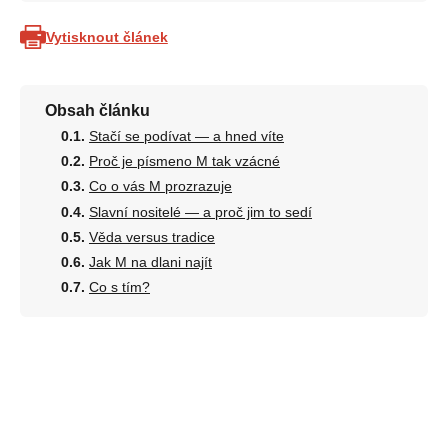
Vytisknout článek
Obsah článku
Stačí se podívat — a hned víte
Proč je písmeno M tak vzácné
Co o vás M prozrazuje
Slavní nositelé — a proč jim to sedí
Věda versus tradice
Jak M na dlani najít
Co s tím?