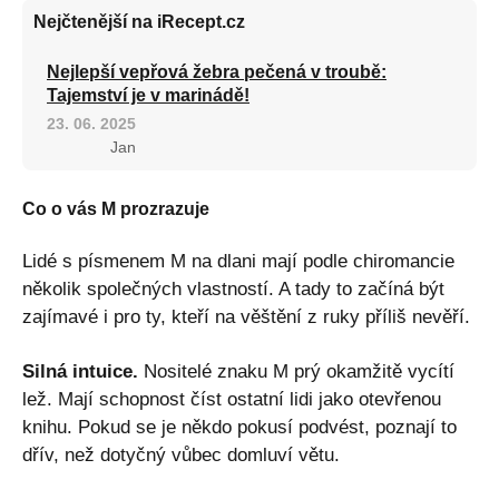
Nejčtenější na iRecept.cz
Nejlepší vepřová žebra pečená v troubě:
Tajemství je v marinádě!
23. 06. 2025
Jan
Co o vás M prozrazuje
Lidé s písmenem M na dlani mají podle chiromancie
několik společných vlastností. A tady to začíná být
zajímavé i pro ty, kteří na věštění z ruky příliš nevěří.
Silná intuice.
Nositelé znaku M prý okamžitě vycítí
lež. Mají schopnost číst ostatní lidi jako otevřenou
knihu. Pokud se je někdo pokusí podvést, poznají to
dřív, než dotyčný vůbec domluví větu.