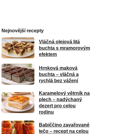
Nejnovější recepty
Vláčná olejová litá
buchta s mramorovým
efektem
Hrnková maková
buchta – vláčná a
rychlá bez vážení
Karamelový větrník na
plech – nadýchaný
dezert pro celou
rodinu
Babiččino zavařované
lečo – recept na celou