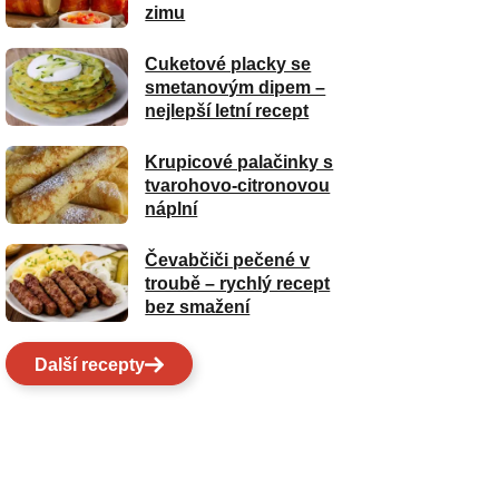
zimu
Cuketové placky se
smetanovým dipem –
nejlepší letní recept
Krupicové palačinky s
tvarohovo-citronovou
náplní
Čevabčiči pečené v
troubě – rychlý recept
bez smažení
Další recepty