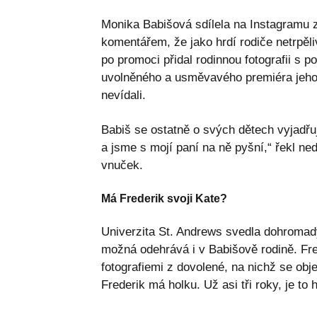
Monika Babišová sdílela na Instagramu 
komentářem, že jako hrdí rodiče netrpěli
po promoci přidal rodinnou fotografii s 
uvolněného a usměvavého premiéra jeho p
nevídali.
Babiš se ostatně o svých dětech vyjadřuje
a jsme s mojí paní na ně pyšní,“ řekl ne
vnuček.
Má Frederik svoji Kate?
Univerzita St. Andrews svedla dohromady
možná odehrává i v Babišově rodině. Fred
fotografiemi z dovolené, na nichž se obje
Frederik má holku. Už asi tři roky, je to