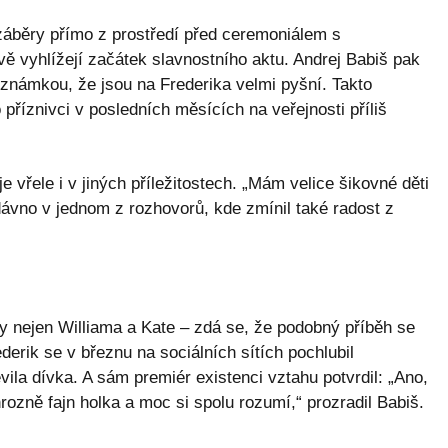
záběry přímo z prostředí před ceremoniálem s
vě vyhlížejí začátek slavnostního aktu. Andrej Babiš pak
poznámkou, že jsou na Frederika velmi pyšní. Takto
říznivci v posledních měsících na veřejnosti příliš
 vřele i v jiných příležitostech. „Mám velice šikovné děti
dávno v jednom z rozhovorů, kde zmínil také radost z
 nejen Williama a Kate – zdá se, že podobný příběh se
erik se v březnu na sociálních sítích pochlubil
vila dívka. A sám premiér existenci vztahu potvrdil: „Ano,
 hrozně fajn holka a moc si spolu rozumí,“ prozradil Babiš.