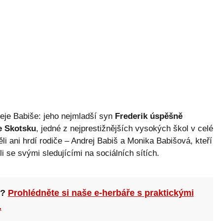
eje Babiše: jeho nejmladší syn
Frederik úspěšně
e Skotsku
, jedné z nejprestižnějších vysokých škol v celé
li ani hrdí rodiče – Andrej Babiš a Monika Babišová, kteří
i se svými sledujícími na sociálních sítích.
n?
Prohlédněte si naše e-herbáře s praktickými
.