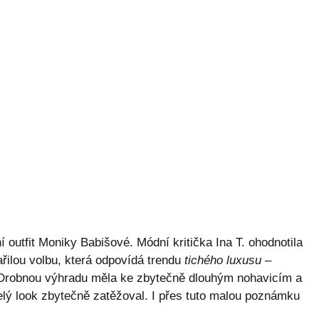
 outfit Moniky Babišové. Módní kritička Ina T. ohodnotila
řilou volbu, která odpovídá trendu
tichého luxusu
–
 Drobnou výhradu měla ke zbytečně dlouhým nohavicím a
elý look zbytečně zatěžoval. I přes tuto malou poznámku