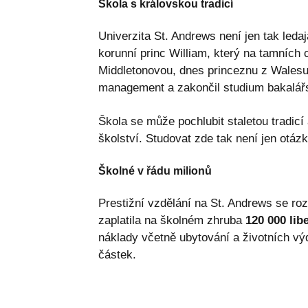
Škola s královskou tradicí
Univerzita St. Andrews není jen tak ledaj
korunní princ William, který na tamníc
Middletonovou, dnes princeznu z Walesu. 
management a zakončil studium bakalář
Škola se může pochlubit staletou tradicí
školství. Studovat zde tak není jen otáz
Školné v řádu milionů
Prestižní vzdělání na St. Andrews se ro
zaplatila na školném zhruba
120 000 lib
náklady včetně ubytování a životních vý
částek.