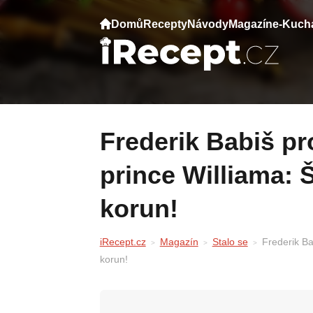
Domů
Recepty
Návody
Magazín
e-Kuch
Frederik Babiš promoval na univerzitě
prince Williama: 
korun!
iRecept.cz
Magazín
Stalo se
Frederik Ba
korun!