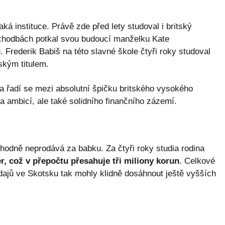
aká instituce. Právě zde před lety studoval i britský
h chodbách potkal svou budoucí manželku Kate
Frederik Babiš na této slavné škole čtyři roky studoval
ským titulem.
 a řadí se mezi absolutní špičku britského vysokého
ka ambicí, ale také solidního finančního zázemí.
zhodně neprodává za babku. Za čtyři roky studia rodina
er, což v přepočtu přesahuje tři miliony korun
. Celkové
dajů ve Skotsku tak mohly klidně dosáhnout ještě vyšších