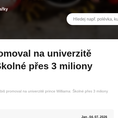
ařky
Školné přes 3 miliony
biš promoval na univerzitě prince Williama: Školné přes 3 miliony
Jan
, 04. 07. 2026