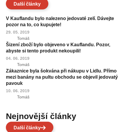
Další články
V Kauflandu bylo nalezeno jedovaté zelí. Dávejte
pozor na to, co kupujete!
29. 05. 2019
Tomáš
Šizení zboží bylo objeveno v Kauflandu. Pozor,
abyste si tento produkt nekoupili!
04. 06. 2019
Tomáš
Zákaznice byla šokvána při nákupu v Lidlu. Přímo
mezi banány na pultu obchodu se objevil jedovatý
pavouk
10. 06. 2019
Tomáš
Nejnovější články
Další články