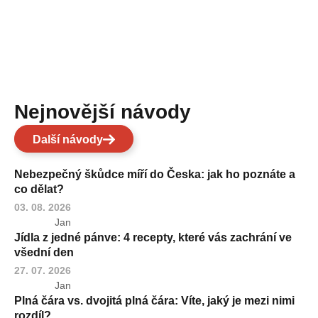
Nejnovější návody
Další návody
Nebezpečný škůdce míří do Česka: jak ho poznáte a
co dělat?
03. 08. 2026
Jan
Jídla z jedné pánve: 4 recepty, které vás zachrání ve
všední den
27. 07. 2026
Jan
Plná čára vs. dvojitá plná čára: Víte, jaký je mezi nimi
rozdíl?