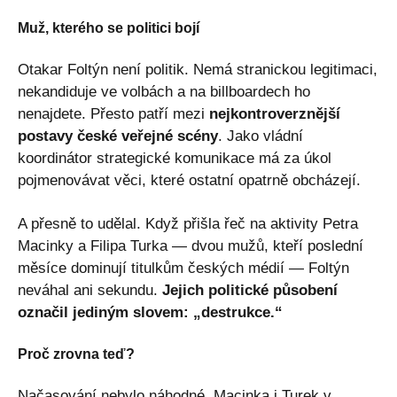
Muž, kterého se politici bojí
Otakar Foltýn není politik. Nemá stranickou legitimaci,
nekandiduje ve volbách a na billboardech ho
nenajdete. Přesto patří mezi
nejkontroverznější
postavy české veřejné scény
. Jako vládní
koordinátor strategické komunikace má za úkol
pojmenovávat věci, které ostatní opatrně obcházejí.
A přesně to udělal. Když přišla řeč na aktivity Petra
Macinky a Filipa Turka — dvou mužů, kteří poslední
měsíce dominují titulkům českých médií — Foltýn
neváhal ani sekundu.
Jejich politické působení
označil jediným slovem: „destrukce.“
Proč zrovna teď?
Načasování nebylo náhodné. Macinka i Turek v