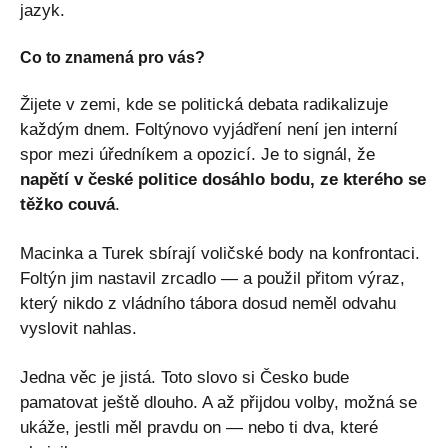
jazyk.
Co to znamená pro vás?
Žijete v zemi, kde se politická debata radikalizuje
každým dnem. Foltýnovo vyjádření není jen interní
spor mezi úředníkem a opozicí. Je to signál, že
napětí v české politice dosáhlo bodu, ze kterého se
těžko couvá
.
Macinka a Turek sbírají voličské body na konfrontaci.
Foltýn jim nastavil zrcadlo — a použil přitom výraz,
který nikdo z vládního tábora dosud neměl odvahu
vyslovit nahlas.
Jedna věc je jistá. Toto slovo si Česko bude
pamatovat ještě dlouho. A až přijdou volby, možná se
ukáže, jestli měl pravdu on — nebo ti dva, které