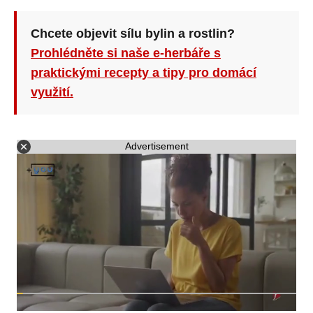
Chcete objevit sílu bylin a rostlin?
Prohlédněte si naše e-herbáře s
praktickými recepty a tipy pro domácí
využití.
Advertisement