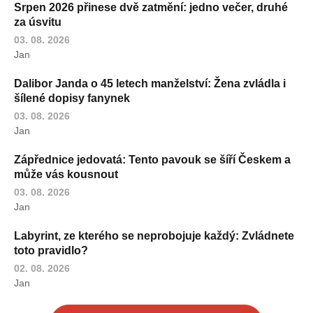
Srpen 2026 přinese dvě zatmění: jedno večer, druhé
za úsvitu
03. 08. 2026
Jan
Dalibor Janda o 45 letech manželství: Žena zvládla i
šílené dopisy fanynek
03. 08. 2026
Jan
Zápřednice jedovatá: Tento pavouk se šíří Českem a
může vás kousnout
03. 08. 2026
Jan
Labyrint, ze kterého se neprobojuje každý: Zvládnete
toto pravidlo?
02. 08. 2026
Jan