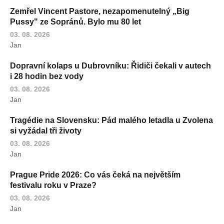
Zemřel Vincent Pastore, nezapomenutelný „Big
Pussy" ze Sopránů. Bylo mu 80 let
03. 08. 2026
Jan
Dopravní kolaps u Dubrovníku: Řidiči čekali v autech
i 28 hodin bez vody
03. 08. 2026
Jan
Tragédie na Slovensku: Pád malého letadla u Zvolena
si vyžádal tři životy
03. 08. 2026
Jan
Prague Pride 2026: Co vás čeká na největším
festivalu roku v Praze?
03. 08. 2026
Jan