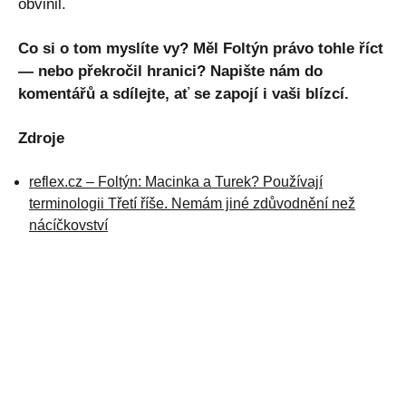
obvinil.
Co si o tom myslíte vy? Měl Foltýn právo tohle říct
— nebo překročil hranici? Napište nám do
komentářů a sdílejte, ať se zapojí i vaši blízcí.
Zdroje
reflex.cz – Foltýn: Macinka a Turek? Používají
terminologii Třetí říše. Nemám jiné zdůvodnění než
nácíčkovství