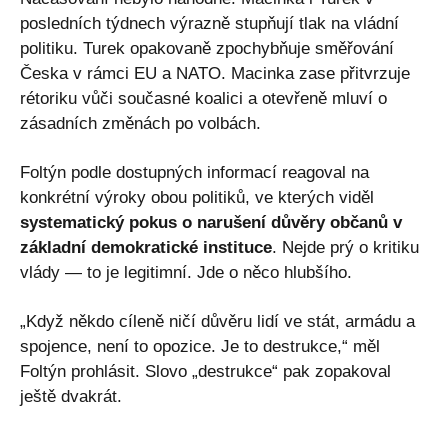
posledních týdnech výrazně stupňují tlak na vládní
politiku. Turek opakovaně zpochybňuje směřování
Česka v rámci EU a NATO. Macinka zase přitvrzuje
rétoriku vůči současné koalici a otevřeně mluví o
zásadních změnách po volbách.
Foltýn podle dostupných informací reagoval na
konkrétní výroky obou politiků, ve kterých viděl
systematický pokus o narušení důvěry občanů v
základní demokratické instituce
. Nejde prý o kritiku
vlády — to je legitimní. Jde o něco hlubšího.
„Když někdo cíleně ničí důvěru lidí ve stát, armádu a
spojence, není to opozice. Je to destrukce,“ měl
Foltýn prohlásit. Slovo „destrukce“ pak zopakoval
ještě dvakrát.