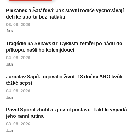
Plekanec a Šafářová: Jak slavní rodiče vychovávají
děti ke sportu bez nátlaku
06. 08. 2026
Jan
Tragédie na Svitavsku: Cyklista zemřel po pádu do
příkopu, našli ho kolemjdoucí
04. 08. 2026
Jan
Jaroslav Sapík bojoval o život: 18 dní na ARO kvůli
těžké sepsi
04. 08. 2026
Jan
Pavel Šporcl zhubl a zpevnil postavu: Takhle vypadá
jeho ranní rutina
03. 08. 2026
Jan