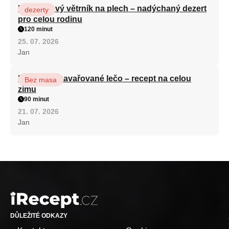
Karamelový větrník na plech – nadýchaný dezert
dezerty
pro celou rodinu
120 minut
25. 07. 2026
Jan
Babiččino zavařované lečo – recept na celou
Bez masa
zimu
90 minut
21. 07. 2026
Jan
DŮLEŽITÉ ODKAZY