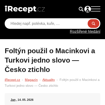
Rozšířené hledání
Foltýn použil o Macinkovi a
Turkovi jedno slovo —
Česko ztichlo
iRecept.cz
Magazín
Aktuality
Foltýn použil o Macinkovi a
Turkovi jedno slovo — Česko ztichlo
Jan
, 14. 05. 2026