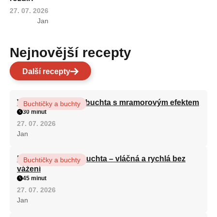
27. 07. 2026
Jan
Nejnovější recepty
Další recepty
Vláčná olejová litá buchta s mramorovým efektem
Buchtičky a buchty
30 minut
27. 07. 2026
Jan
Hrnková maková buchta – vláčná a rychlá bez
Buchtičky a buchty
vážení
45 minut
27. 07. 2026
Jan