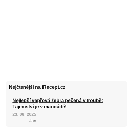
Nejčtenější na iRecept.cz
Nejlepší vepřová žebra pečená v troubě:
Tajemství je v marinádě!
23. 06. 2025
Jan