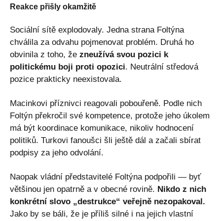
Reakce přišly okamžitě
Sociální sítě explodovaly. Jedna strana Foltýna
chválila za odvahu pojmenovat problém. Druhá ho
obvinila z toho, že
zneužívá svou pozici k
politickému boji proti opozici
. Neutrální středová
pozice prakticky neexistovala.
Macinkovi příznivci reagovali pobouřeně. Podle nich
Foltýn překročil své kompetence, protože jeho úkolem
má být koordinace komunikace, nikoliv hodnocení
politiků. Turkovi fanoušci šli ještě dál a začali sbírat
podpisy za jeho odvolání.
Naopak vládní představitelé Foltýna podpořili — byť
většinou jen opatrně a v obecné rovině.
Nikdo z nich
konkrétní slovo „destrukce“ veřejně nezopakoval.
Jako by se báli, že je příliš silné i na jejich vlastní