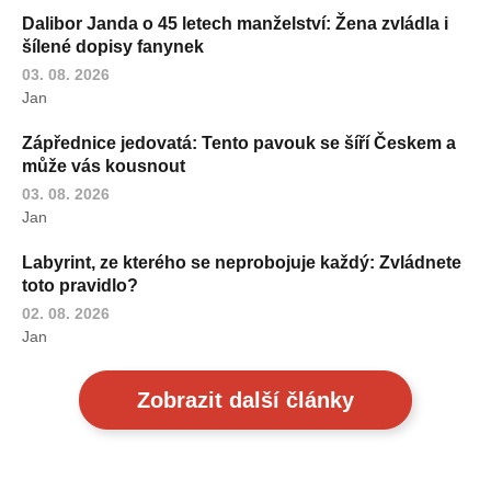
Dalibor Janda o 45 letech manželství: Žena zvládla i
šílené dopisy fanynek
03. 08. 2026
Jan
Zápřednice jedovatá: Tento pavouk se šíří Českem a
může vás kousnout
03. 08. 2026
Jan
Labyrint, ze kterého se neprobojuje každý: Zvládnete
toto pravidlo?
02. 08. 2026
Jan
Zobrazit další články