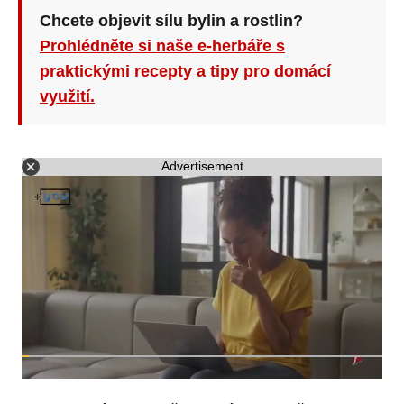
Chcete objevit sílu bylin a rostlin?
Prohlédněte si naše e-herbáře s
praktickými recepty a tipy pro domácí
využití.
Advertisement