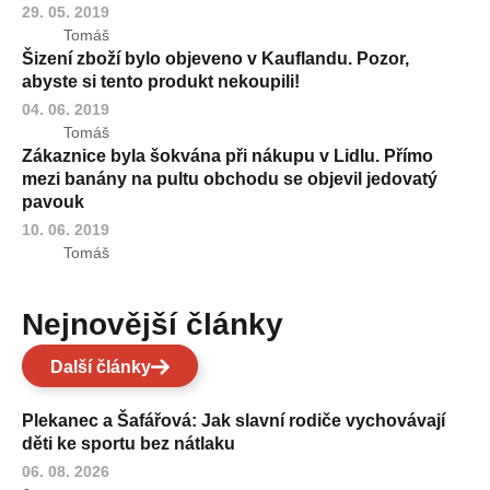
29. 05. 2019
Tomáš
Šizení zboží bylo objeveno v Kauflandu. Pozor,
abyste si tento produkt nekoupili!
04. 06. 2019
Tomáš
Zákaznice byla šokvána při nákupu v Lidlu. Přímo
mezi banány na pultu obchodu se objevil jedovatý
pavouk
10. 06. 2019
Tomáš
Nejnovější články
Další články
Plekanec a Šafářová: Jak slavní rodiče vychovávají
děti ke sportu bez nátlaku
06. 08. 2026