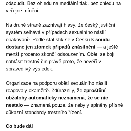
odsoudit. Bez ohledu na mediální tlak, bez ohledu na
veřejné mínění.
Na druhé straně zaznívají hlasy, že český justiční
systém selhává v případech sexuálního násilí
opakovaně. Podle statistik se v Česku
k soudu
dostane jen zlomek případů znásilnění
— a ještě
menší procento skončí odsouzením. Oběti se bojí
nahlásit trestný čin právě proto, že nevěří v
spravedlivý výsledek.
Organizace na podporu obětí sexuálního násilí
reagovaly okamžitě. Zdůraznily, že
zproštění
obžaloby automaticky neznamená, že se nic
nestalo
— znamená pouze, že nebyly splněny přísné
důkazní standardy trestního řízení.
Co bude dál