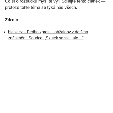
Co si o rozsudku myslíte vy? Sdílejte tento článek —
protože tohle téma se týká nás všech.
Zdroje
blesk.cz – Feriho zprostili obžaloby z dalšího
znásilnění! Soudce: „Skutek se stal, ale…“