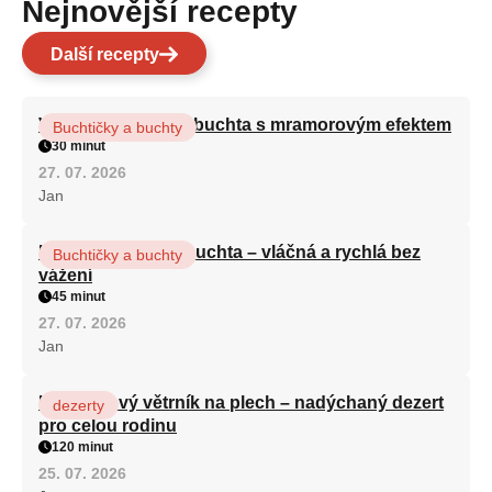
Nejnovější recepty
Další recepty
Vláčná olejová litá buchta s mramorovým efektem
Buchtičky a buchty
30 minut
27. 07. 2026
Jan
Hrnková maková buchta – vláčná a rychlá bez
Buchtičky a buchty
vážení
45 minut
27. 07. 2026
Jan
Karamelový větrník na plech – nadýchaný dezert
dezerty
pro celou rodinu
120 minut
25. 07. 2026