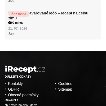
Jan
Babiččino zavařované lečo – recept na celou
Bez masa
zimu
90 minut
21. 07. 2026
Jan
DŮLEŽITÉ ODKAZY
Kontakty
Cookies
GDPR
Sitemap
Obecné podmínky
RECEPTY
chuťovky
polévky
dorty