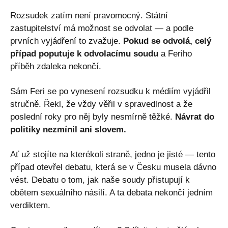
Rozsudek zatím není pravomocný. Státní
zastupitelství má možnost se odvolat — a podle
prvních vyjádření to zvažuje.
Pokud se odvolá, celý
případ poputuje k odvolacímu soudu
a Feriho
příběh zdaleka nekončí.
Sám Feri se po vynesení rozsudku k médiím vyjádřil
stručně. Řekl, že vždy věřil v spravedlnost a že
poslední roky pro něj byly nesmírně těžké.
Návrat do
politiky nezmínil ani slovem.
Ať už stojíte na kterékoli straně, jedno je jisté — tento
případ otevřel debatu, která se v Česku musela dávno
vést. Debatu o tom, jak naše soudy přistupují k
obětem sexuálního násilí. A ta debata nekončí jedním
verdiktem.