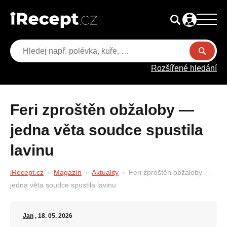
Rozšířené hledání
Feri zproštěn obžaloby —
jedna věta soudce spustila
lavinu
iRecept.cz
Magazín
Aktuality
Feri zproštěn obžaloby —
jedna věta soudce spustila lavinu
Jan
, 18. 05. 2026