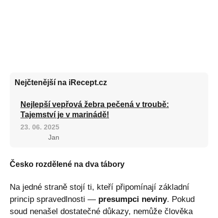
Nejčtenější na iRecept.cz
Nejlepší vepřová žebra pečená v troubě:
Tajemství je v marinádě!
23. 06. 2025
Jan
Česko rozdělené na dva tábory
Na jedné straně stojí ti, kteří připomínají základní
princip spravedlnosti —
presumpci neviny
. Pokud
soud nenašel dostatečné důkazy, nemůže člověka