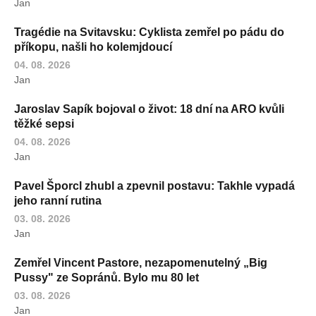
Jan
Tragédie na Svitavsku: Cyklista zemřel po pádu do
příkopu, našli ho kolemjdoucí
04. 08. 2026
Jan
Jaroslav Sapík bojoval o život: 18 dní na ARO kvůli
těžké sepsi
04. 08. 2026
Jan
Pavel Šporcl zhubl a zpevnil postavu: Takhle vypadá
jeho ranní rutina
03. 08. 2026
Jan
Zemřel Vincent Pastore, nezapomenutelný „Big
Pussy" ze Sopránů. Bylo mu 80 let
03. 08. 2026
Jan