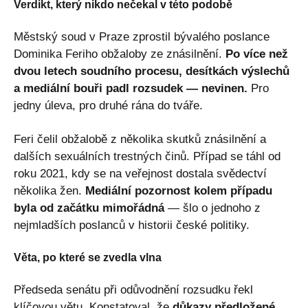
Verdikt, který nikdo nečekal v této podobě
Městský soud v Praze zprostil bývalého poslance
Dominika Feriho obžaloby ze znásilnění.
Po více než
dvou letech soudního procesu, desítkách výslechů
a mediální bouři padl rozsudek — nevinen.
Pro
jedny úleva, pro druhé rána do tváře.
Feri čelil obžalobě z několika skutků znásilnění a
dalších sexuálních trestných činů. Případ se táhl od
roku 2021, kdy se na veřejnost dostala svědectví
několika žen.
Mediální pozornost kolem případu
byla od začátku mimořádná
— šlo o jednoho z
nejmladších poslanců v historii české politiky.
Věta, po které se zvedla vlna
Předseda senátu při odůvodnění rozsudku řekl
klíčovou větu. Konstatoval, že
důkazy předložené