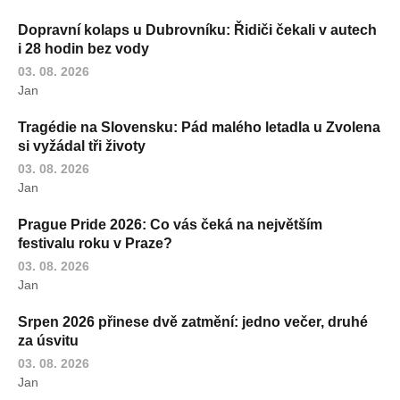
Dopravní kolaps u Dubrovníku: Řidiči čekali v autech
i 28 hodin bez vody
03. 08. 2026
Jan
Tragédie na Slovensku: Pád malého letadla u Zvolena
si vyžádal tři životy
03. 08. 2026
Jan
Prague Pride 2026: Co vás čeká na největším
festivalu roku v Praze?
03. 08. 2026
Jan
Srpen 2026 přinese dvě zatmění: jedno večer, druhé
za úsvitu
03. 08. 2026
Jan