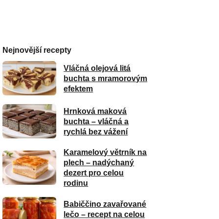
Nejnovější recepty
Vláčná olejová litá
buchta s mramorovým
efektem
Hrnková maková
buchta – vláčná a
rychlá bez vážení
Karamelový větrník na
plech – nadýchaný
dezert pro celou
rodinu
Babiččino zavařované
lečo – recept na celou