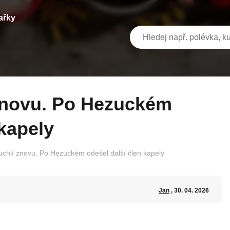
ařky
 kapely
uchlí znovu. Po Hezuckém odešel další člen kapely
Jan
, 30. 04. 2026