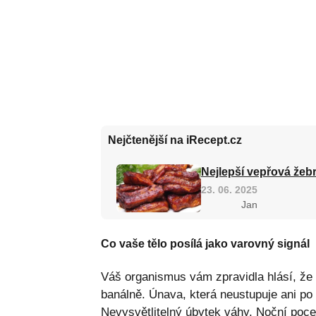
Nejčtenější na iRecept.cz
Nejlepší vepřová žebr
23. 06. 2025
Jan
Co vaše tělo posílá jako varovný signál
Váš organismus vám zpravidla hlásí, že 
banálně. Únava, která neustupuje ani po 
Nevysvětlitelný úbytek váhy. Noční poce