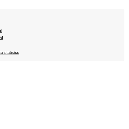
ně
ál
a statisíce