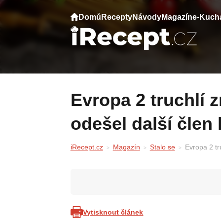
Domů
Recepty
Návody
Magazín
e-Kuch
Evropa 2 truchlí znovu. Po Hezuckém
odešel další člen
iRecept.cz
Magazín
Stalo se
Evropa 2 tr
Vytisknout článek