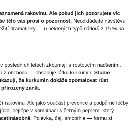
eznamená rakovinu. Ale pokud jich pozorujete víc
aše tělo vás prosí o pozornost.
Neodkládejte návštěvu
řežití dramaticky — u některých typů nádorů z 15 % na
i v posledních letech zkoumají s rostoucím nadšením.
n z obchodu — obsahuje látku kurkumin.
Studie
kazují, že kurkumin dokáže zpomalovat růst
přirozený zánik.
í rakovinu. Ale jako součást prevence a podpůrné léčby
jídla, nejlépe v kombinaci s černým pepřem, který
acetinásobně
. Polévka, čaj, smoothie — formu si