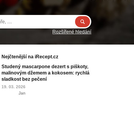
Rozšířené hledání
Nejčtenější na iRecept.cz
Studený mascarpone dezert s piškoty,
malinovým džemem a kokosem: rychlá
sladkost bez pečení
19. 03. 2026
Jan