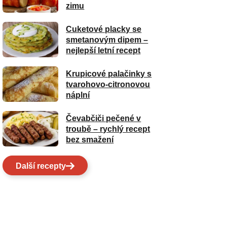
zimu
Cuketové placky se
smetanovým dipem –
nejlepší letní recept
Krupicové palačinky s
tvarohovo-citronovou
náplní
Čevabčiči pečené v
troubě – rychlý recept
bez smažení
Další recepty