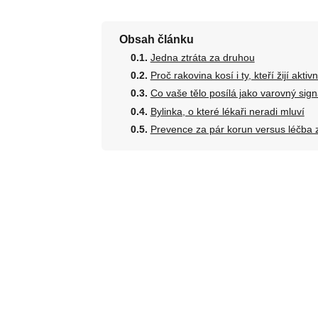
Obsah článku
Jedna ztráta za druhou
Proč rakovina kosí i ty, kteří žijí aktiv
Co vaše tělo posílá jako varovný sign
Bylinka, o které lékaři neradi mluví
Prevence za pár korun versus léčba z