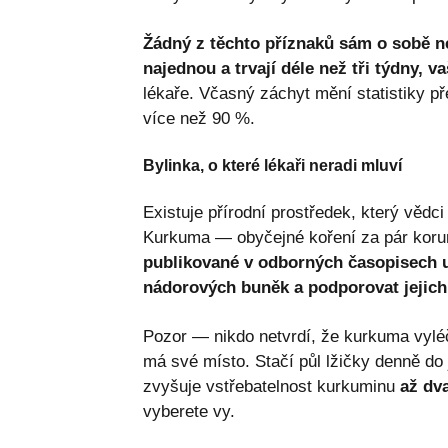
Žádný z těchto příznaků sám o sobě n
najednou a trvají déle než tři týdny, v
lékaře. Včasný záchyt mění statistiky p
více než 90 %.
Bylinka, o které lékaři neradi mluví
Existuje přírodní prostředek, který vědc
Kurkuma — obyčejné koření za pár koru
publikované v odborných časopisech u
nádorových buněk a podporovat jejich 
Pozor — nikdo netvrdí, že kurkuma vyléč
má své místo. Stačí půl lžičky denně do 
zvyšuje vstřebatelnost kurkuminu
až dv
vyberete vy.