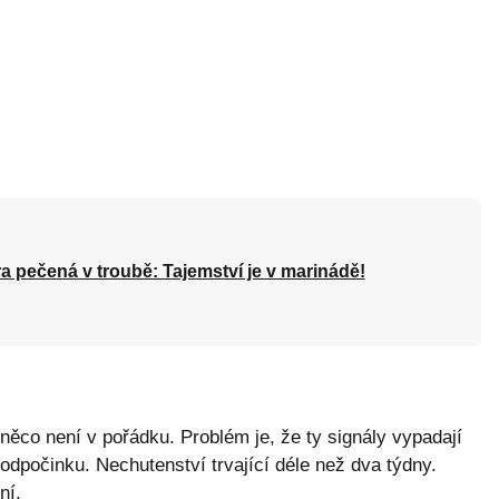
a pečená v troubě: Tajemství je v marinádě!
něco není v pořádku. Problém je, že ty signály vypadají
odpočinku. Nechutenství trvající déle než dva týdny.
ní.