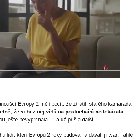
oušci Evropy 2 měli pocit, že ztratili starého kamaráda.
telně, že si bez něj většina posluchačů nedokázala
u ještě nevyprchala — a už přišla další.
 lidí, kteří Evropu 2 roky budovali a dávali jí tvář. Tahle