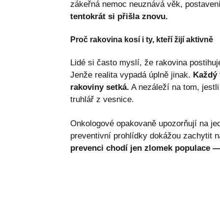
zákeřná nemoc neuznává věk, postavení 
tentokrát si přišla znovu.
Proč rakovina kosí i ty, kteří žijí aktivně
Lidé si často myslí, že rakovina postihuj
Jenže realita vypadá úplně jinak.
Každý 
rakoviny setká.
A nezáleží na tom, jestli
truhlář z vesnice.
Onkologové opakovaně upozorňují na jedn
preventivní prohlídky dokážou zachytit ná
prevenci chodí jen zlomek populace —