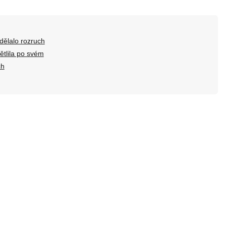
dělalo rozruch
ětlila po svém
ch