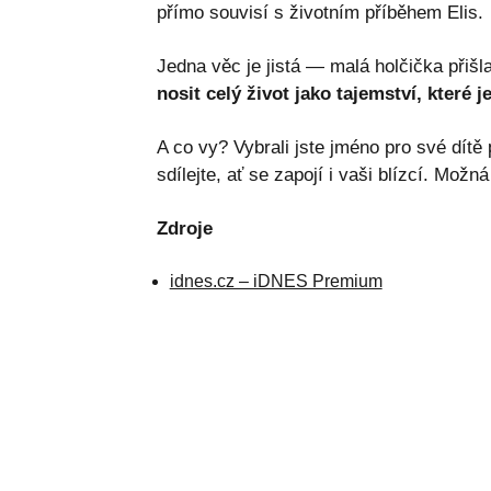
přímo souvisí s životním příběhem Elis.
Jedna věc je jistá — malá holčička přišl
nosit celý život jako tajemství, které 
A co vy? Vybrali jste jméno pro své dítě 
sdílejte, ať se zapojí i vaši blízcí. Možn
Zdroje
idnes.cz – iDNES Premium