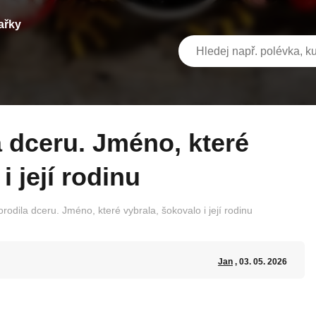
ařky
i její rodinu
orodila dceru. Jméno, které vybrala, šokovalo i její rodinu
Jan
, 03. 05. 2026