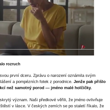
alo rozruch
 svou první dceru. Zprávu o narození oznámila svým
lášení a pompézních fotek z porodnice.
Jenže pak přišlo
akcí než samotný porod — jméno malé holčičky.
skrytý význam. Naši předkové věřili, že jméno ovlivňuje
štěstí v lásce. V českých zemích se po staletí říkalo, že