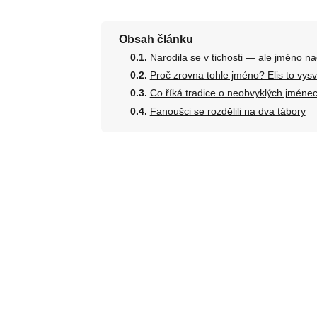
Obsah článku
Narodila se v tichosti — ale jméno na
Proč zrovna tohle jméno? Elis to vysv
Co říká tradice o neobvyklých jméne
Fanoušci se rozdělili na dva tábory