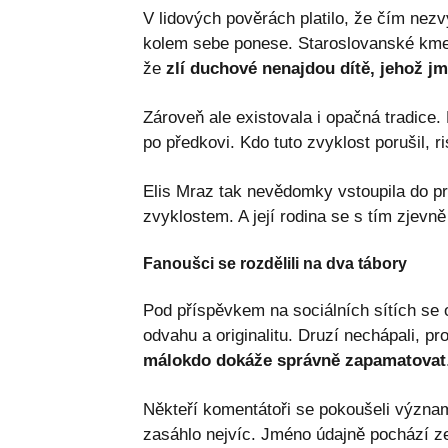
V lidových pověrách platilo, že čím nezv
kolem sebe ponese. Staroslovanské kmeny
že
zlí duchové nenajdou dítě, jehož j
Zároveň ale existovala i opačná tradice.
po předkovi. Kdo tuto zvyklost porušil, 
Elis Mraz tak nevědomky vstoupila do pra
zvyklostem. A její rodina se s tím zjev
Fanoušci se rozdělili na dva tábory
Pod příspěvkem na sociálních sítích se 
odvahu a originalitu. Druzí nechápali, p
málokdo dokáže správně zapamatovat
Někteří komentátoři se pokoušeli význam j
zasáhlo nejvíc. Jméno údajně pochází ze