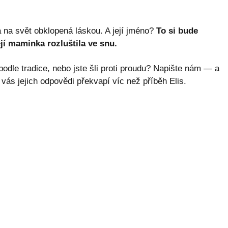
a na svět obklopená láskou. A její jméno?
To si bude
její maminka rozluštila ve snu.
podle tradice, nebo jste šli proti proudu? Napište nám — a
á vás jejich odpovědi překvapí víc než příběh Elis.