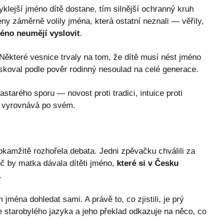
yklejší jméno dítě dostane, tím silnější ochranný kruh
 záměrně volily jména, která ostatní neznali — věřily,
méno neumějí vyslovit
.
 Některé vesnice trvaly na tom, že dítě musí nést jméno
riskoval podle pověr rodinný nesoulad na celé generace.
starého sporu — novost proti tradici, intuice proti
ně vyrovnává po svém.
okamžitě rozhořela debata. Jedni zpěvačku chválili za
roč by matka dávala dítěti jméno,
které si v Česku
.
ména dohledat sami. A právě to, co zjistili, je prý
 starobylého jazyka a jeho překlad odkazuje na něco, co