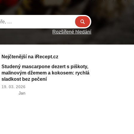
Rozšířené hledání
Nejčtenější na iRecept.cz
Studený mascarpone dezert s piškoty,
malinovým džemem a kokosem: rychlá
sladkost bez pečení
19. 03. 2026
Jan