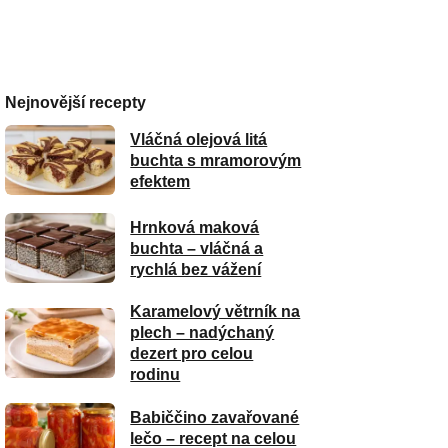
Nejnovější recepty
Vláčná olejová litá
buchta s mramorovým
efektem
Hrnková maková
buchta – vláčná a
rychlá bez vážení
Karamelový větrník na
plech – nadýchaný
dezert pro celou
rodinu
Babiččino zavařované
lečo – recept na celou