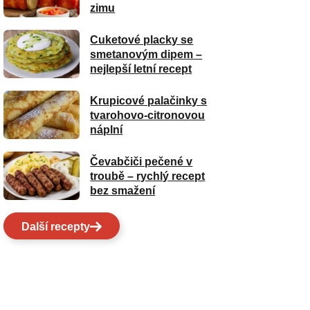
zimu
Cuketové placky se
smetanovým dipem –
nejlepší letní recept
Krupicové palačinky s
tvarohovo-citronovou
náplní
Čevabčiči pečené v
troubě – rychlý recept
bez smažení
Další recepty