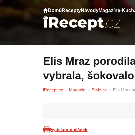
Domů
Recepty
Návody
Magazín
e-Kuch
Elis Mraz porodila dceru. Jméno, které
vybrala, šokovalo 
iRecept.cz
Magazín
Stalo se
Elis Mraz p
Vytisknout článek