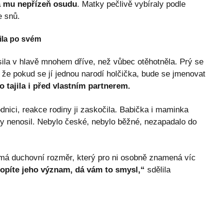
á mu nepřízeň osudu
. Matky pečlivě vybíraly podle
e snů.
lila po svém
ila v hlavě mnohem dříve, než vůbec otěhotněla. Prý se
, že pokud se jí jednou narodí holčička, bude se jmenovat
 tajila i před vlastním partnerem.
nici, reakce rodiny ji zaskočila. Babička i maminka
kdy nenosil. Nebylo české, nebylo běžné, nezapadalo do
 má duchovní rozměr, který pro ni osobně znamená víc
opíte jeho význam, dá vám to smysl,“
sdělila