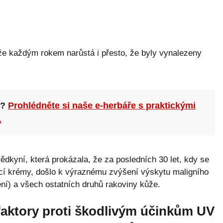
ůže každým rokem narůstá i přesto, že byly vynalezeny
n?
Prohlédněte si naše e-herbáře s praktickými
.
vědkyní, která prokázala, že za posledních 30 let, kdy se
ací krémy, došlo k výraznému zvýšení výskytu maligního
) a všech ostatních druhů rakoviny kůže.
faktory proti škodlivým účinkům UV