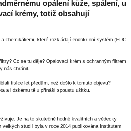
 nadměrnému opálení kůže, spálení, u
ací krémy, totiž obsahují
a chemikáliemi, které rozkládají endokrinní systém (EDC
 filtry? Co se tu děje? Opalovací krém s ochranným filtrem
y nás chránil.
lali tisíce let předtím, než došlo k tomuto objevu?
ta a lidskému tělu přináší spoustu užitku.
ivuje. Je na to skutečně hodně kvalitních a vědecky
velkých studií byla v roce 2014 publikována Institutem