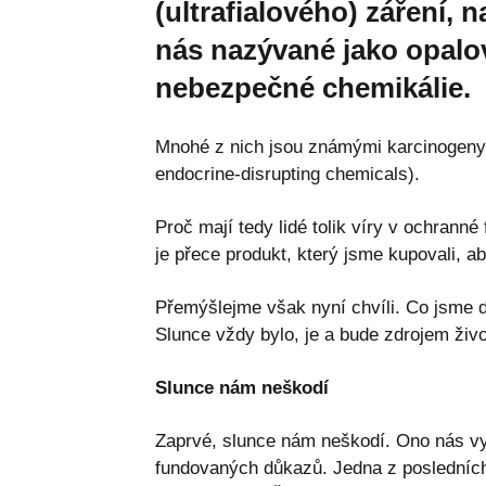
(ultrafialového) záření,
nás nazývané jako opalov
nebezpečné chemikálie.
Mnohé z nich jsou známými karcinogeny 
endocrine-disrupting chemicals).
Proč mají tedy lidé tolik víry v ochranné
je přece produkt, který jsme kupovali, ab
Přemýšlejme však nyní chvíli. Co jsme dě
Slunce vždy bylo, je a bude zdrojem živo
Slunce nám neškodí
Zaprvé, slunce nám neškodí. Ono nás vyž
fundovaných důkazů. Jedna z posledních 