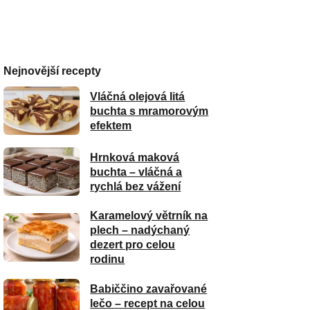
Nejnovější recepty
Vláčná olejová litá
buchta s mramorovým
efektem
Hrnková maková
buchta – vláčná a
rychlá bez vážení
Karamelový větrník na
plech – nadýchaný
dezert pro celou
rodinu
Babiččino zavařované
lečo – recept na celou