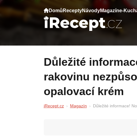
Domů
Recepty
Návody
Magazín
e-Kuch
Důležité informace! Nová studie tvrdí, že
rakovinu nezpůsob
opalovací krém
iRecept.cz
Magazín
Důležité informace! No