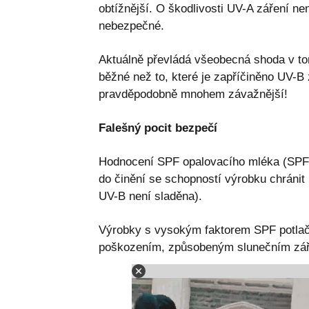
obtížnější. O škodlivosti UV-A záření ne
nebezpečné.
Aktuálně převládá všeobecná shoda v t
běžné než to, které je zapříčiněno UV-
pravděpodobně mnohem závažnější!
Falešný pocit bezpečí
Hodnocení SPF opalovacího mléka (SPF 
do činění se schopností výrobku chránit
UV-B není sladěna).
Výrobky s vysokým faktorem SPF potlačuj
poškozením, způsobeným slunečním zá