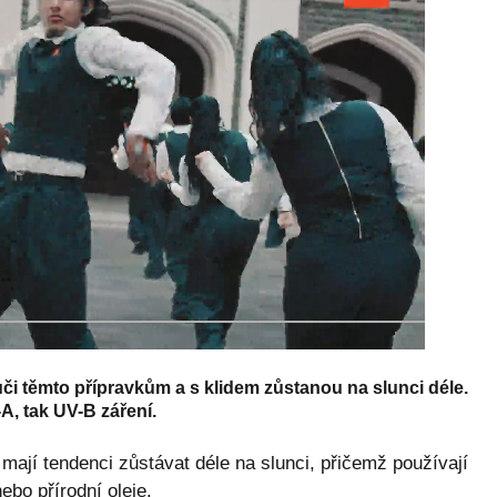
ůči těmto přípravkům a s klidem zůstanou na slunci déle.
A, tak UV-B záření.
o mají tendenci zůstávat déle na slunci, přičemž používají
bo přírodní oleje.