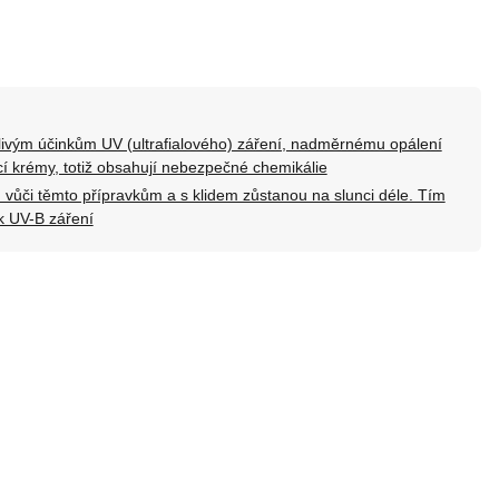
dlivým účinkům UV (ultrafialového) záření, nadměrnému opálení
cí krémy, totiž obsahují nebezpečné chemikálie
u vůči těmto přípravkům a s klidem zůstanou na slunci déle. Tím
k UV-B záření