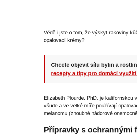
Věděli jste o tom, že výskyt rakoviny k
opalovací krémy?
Chcete objevit sílu bylin a rostli
recepty a tipy pro domácí využití
Elizabeth Plourde, PhD. je kalifornskou 
všude a ve velké míře používají opalov
melanomu (zhoubné nádorové onemocnění
Přípravky s ochrannými 