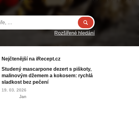
Rozšířené hledání
Nejčtenější na iRecept.cz
Studený mascarpone dezert s piškoty,
malinovým džemem a kokosem: rychlá
sladkost bez pečení
19. 03. 2026
Jan