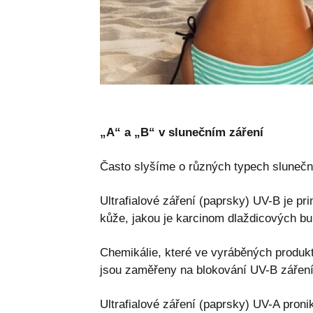
„A“ a „B“ v slunečním záření
Často slyšíme o různých typech sluneč
Ultrafialové záření (paprsky) UV-B je p
kůže, jakou je karcinom dlaždicových bu
Chemikálie, které ve vyráběných produkt
jsou zaměřeny na blokování UV-B záření
Ultrafialové záření (paprsky) UV-A pronik