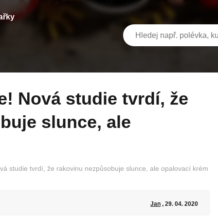
ařky
uje slunce, ale
vá studie tvrdí, že rakovinu nezpůsobuje slunce, ale opalovací krém
Jan
, 29. 04. 2020