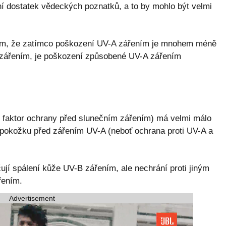
ní dostatek vědeckých poznatků, a to by mohlo být velmi
om, že zatímco poškození UV-A zářením je mnohem méně
B zářením, je poškození způsobené UV-A zářením
faktor ochrany před slunečním zářením) má velmi málo
 pokožku před zářením UV-A (neboť ochrana proti UV-A a
í spálení kůže UV-B zářením, ale nechrání proti jiným
řením.
Advertisement