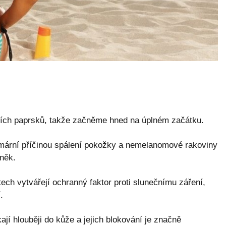
ních paprsků, takže začněme hned na úplném začátku.
rimární příčinou spálení pokožky a nemelanomové rakoviny
něk.
ech vytvářejí ochranný faktor proti slunečnímu záření,
.
ají hlouběji do kůže a jejich blokování je značně