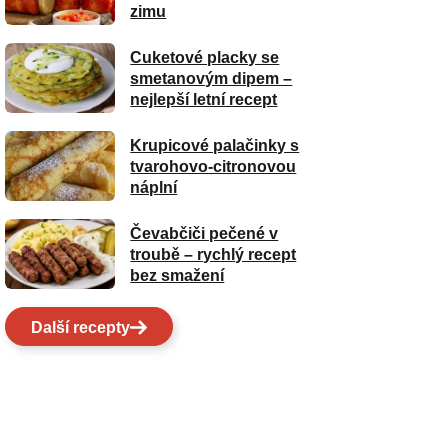
zimu
Cuketové placky se
smetanovým dipem –
nejlepší letní recept
Krupicové palačinky s
tvarohovo-citronovou
náplní
Čevabčiči pečené v
troubě – rychlý recept
bez smažení
Další recepty