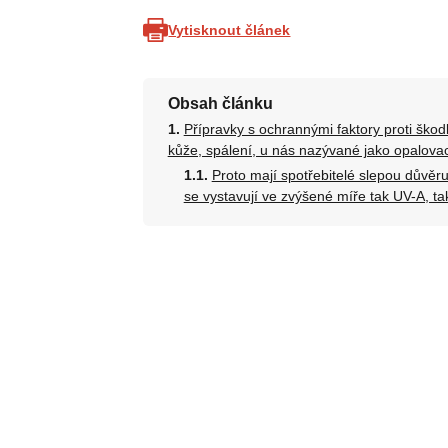
Vytisknout článek
Obsah článku
Přípravky s ochrannými faktory proti ško
kůže, spálení, u nás nazývané jako opalova
Proto mají spotřebitelé slepou důvěr
se vystavují ve zvýšené míře tak UV-A, ta