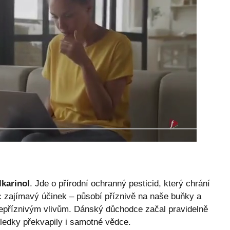
lkarinol
. Jde o přírodní ochranný pesticid, který chrání
víc zajímavý účinek – působí příznivě na naše buňky a
 nepříznivým vlivům. Dánský důchodce začal pravidelně
edky překvapily i samotné vědce.