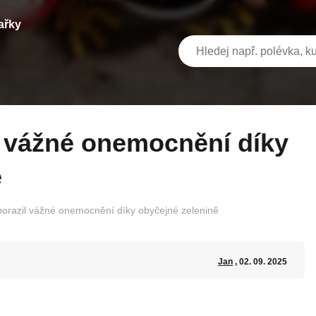
ařky
ě
orazil vážné onemocnění díky obyčejné zelenině
Jan
, 02. 09. 2025