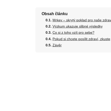
Obsah článku
Mrkev – skrytý poklad pro naše zdrav
Výzkum ukazuje slibné výsledky
Co si z toho vzít pro sebe?
Pokud si chcete posílit zdraví, zkuste
Závěr