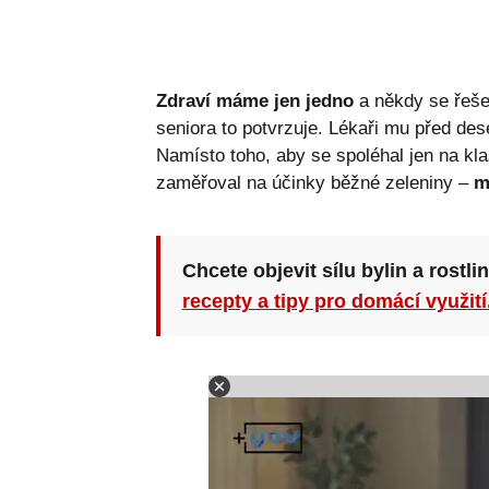
Zdraví máme jen jedno
a někdy se řeše
seniora to potvrzuje. Lékaři mu před des
Namísto toho, aby se spoléhal jen na kla
zaměřoval na účinky běžné zeleniny –
m
Chcete objevit sílu bylin a rostli
recepty a tipy pro domácí využití