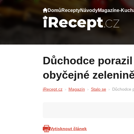
Domů
Recepty
Návody
Magazín
e-Kuch
Důchodce porazil vážné onemocnění díky
obyčejné zelenin
iRecept.cz
Magazín
Stalo se
Důchodce p
Vytisknout článek