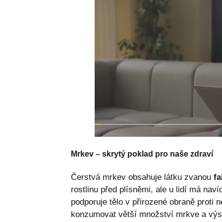
Mrkev – skrytý poklad pro naše zdraví
Čerstvá mrkev obsahuje látku zvanou
fa
rostlinu před plísněmi, ale u lidí má na
podporuje tělo v přirozené obraně proti
konzumovat větší množství mrkve a výsl