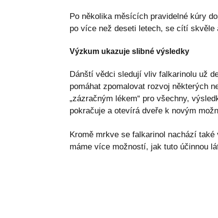
Po několika měsících pravidelné kúry do
po více než deseti letech, se cítí skvěle 
Výzkum ukazuje slibné výsledky
Dánští vědci sledují vliv falkarinolu už d
pomáhat zpomalovat rozvoj některých n
„zázračným lékem“ pro všechny, výsledk
pokračuje a otevírá dveře k novým možn
Kromě mrkve se falkarinol nachází také
máme více možností, jak tuto účinnou lát