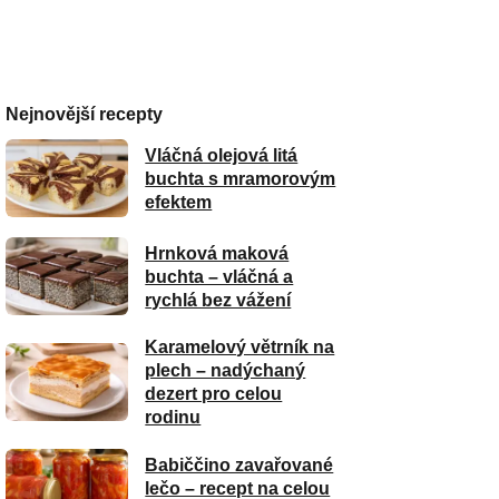
Nejnovější recepty
Vláčná olejová litá
buchta s mramorovým
efektem
Hrnková maková
buchta – vláčná a
rychlá bez vážení
Karamelový větrník na
plech – nadýchaný
dezert pro celou
rodinu
Babiččino zavařované
lečo – recept na celou