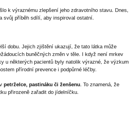
šlo k výraznému zlepšení jeho zdravotního stavu. Dnes,
a svůj příběh sdílí, aby inspiroval ostatní.
elší dobu. Jejich zjištění ukazují, že tato látka může
ežádoucích buněčných změn v těle. I když není mrkev
y u některých pacientů byly natolik výrazné, že výzkum
ostem přírodní prevence i podpůrné léčby.
 v
petrželce, pastináku či ženšenu
. To znamená, že
ku přirozeně zařadit do jídelníčku.