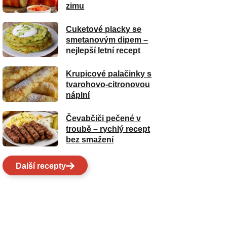
zimu
Cuketové placky se
smetanovým dipem –
nejlepší letní recept
Krupicové palačinky s
tvarohovo-citronovou
náplní
Čevabčiči pečené v
troubě – rychlý recept
bez smažení
Další recepty