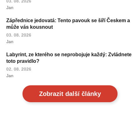
03. 08. 2026
Jan
Zápřednice jedovatá: Tento pavouk se šíří Českem a
může vás kousnout
03. 08. 2026
Jan
Labyrint, ze kterého se neprobojuje každý: Zvládnete
toto pravidlo?
02. 08. 2026
Jan
Zobrazit další články