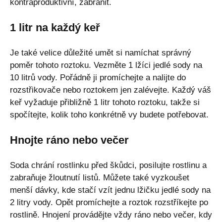
kontraproduktivní, zabránit.
1 litr na každý keř
Je také velice důležité umět si namíchat správný
poměr tohoto roztoku. Vezměte 1 lžíci jedlé sody na
10 litrů vody. Pořádně ji promíchejte a nalijte do
rozstřikovače nebo roztokem jen zalévejte. Každý váš
keř vyžaduje přibližně 1 litr tohoto roztoku, takže si
spočítejte, kolik toho konkrétně vy budete potřebovat.
Hnojte ráno nebo večer
Soda chrání rostlinku před škůdci, posilujte rostlinu a
zabraňuje žloutnutí listů. Můžete také vyzkoušet
menší dávky, kde stačí vzít jednu lžičku jedlé sody na
2 litry vody. Opět promíchejte a roztok rozstříkejte po
rostlině. Hnojení provádějte vždy ráno nebo večer, kdy