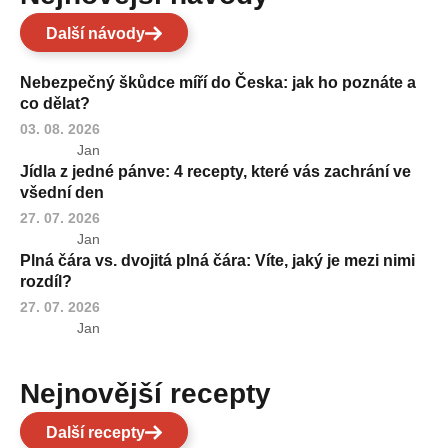
Další návody
Nebezpečný škůdce míří do Česka: jak ho poznáte a
co dělat?
03. 08. 2026
Jan
Jídla z jedné pánve: 4 recepty, které vás zachrání ve
všední den
27. 07. 2026
Jan
Plná čára vs. dvojitá plná čára: Víte, jaký je mezi nimi
rozdíl?
27. 07. 2026
Jan
Nejnovější recepty
Další recepty