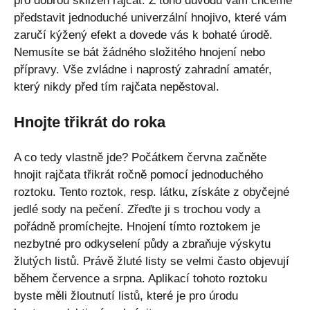
pro dobrou sklizeň rajčat. Z toho důvodu vám chceme
představit jednoduché univerzální hnojivo, které vám
zaručí kýžený efekt a dovede vás k bohaté úrodě.
Nemusíte se bát žádného složitého hnojení nebo
přípravy. Vše zvládne i naprostý zahradní amatér,
který nikdy před tím rajčata nepěstoval.
Hnojte třikrát do roka
A co tedy vlastně jde? Počátkem června začněte
hnojit rajčata třikrát ročně pomocí jednoduchého
roztoku. Tento roztok, resp. látku, získáte z obyčejné
jedlé sody na pečení. Zřeďte ji s trochou vody a
pořádně promíchejte. Hnojení tímto roztokem je
nezbytné pro odkyselení půdy a zbraňuje výskytu
žlutých listů. Právě žluté listy se velmi často objevují
během července a srpna. Aplikací tohoto roztoku
byste měli žloutnutí listů, které je pro úrodu