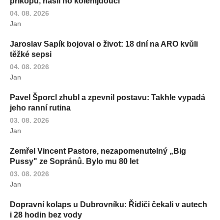
příkopu, našli ho kolemjdoucí
04. 08. 2026
Jan
Jaroslav Sapík bojoval o život: 18 dní na ARO kvůli
těžké sepsi
04. 08. 2026
Jan
Pavel Šporcl zhubl a zpevnil postavu: Takhle vypadá
jeho ranní rutina
03. 08. 2026
Jan
Zemřel Vincent Pastore, nezapomenutelný „Big
Pussy" ze Sopránů. Bylo mu 80 let
03. 08. 2026
Jan
Dopravní kolaps u Dubrovníku: Řidiči čekali v autech
i 28 hodin bez vody