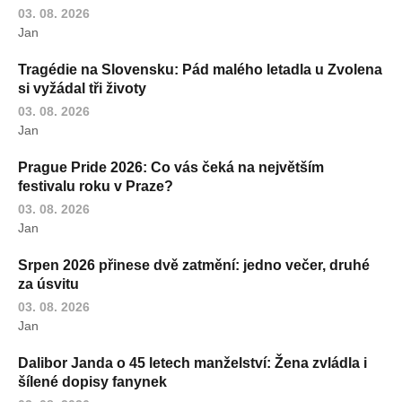
03. 08. 2026
Jan
Tragédie na Slovensku: Pád malého letadla u Zvolena
si vyžádal tři životy
03. 08. 2026
Jan
Prague Pride 2026: Co vás čeká na největším
festivalu roku v Praze?
03. 08. 2026
Jan
Srpen 2026 přinese dvě zatmění: jedno večer, druhé
za úsvitu
03. 08. 2026
Jan
Dalibor Janda o 45 letech manželství: Žena zvládla i
šílené dopisy fanynek