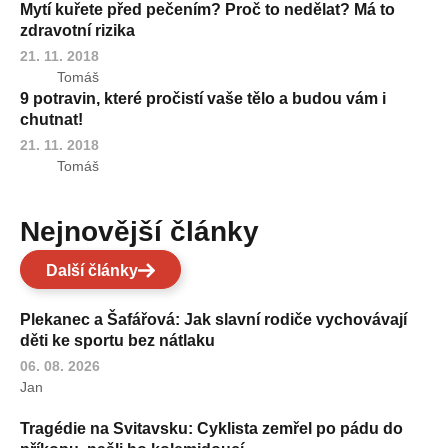
Mytí kuřete před pečením? Proč to nedělat? Má to
zdravotní rizika
21. 11. 2018
Tomáš
9 potravin, které pročistí vaše tělo a budou vám i
chutnat!
21. 11. 2018
Tomáš
Nejnovější články
Další články
Plekanec a Šafářová: Jak slavní rodiče vychovávají
děti ke sportu bez nátlaku
06. 08. 2026
Jan
Tragédie na Svitavsku: Cyklista zemřel po pádu do