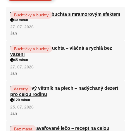
Vláčná olejová litá buchta s mramorovým efektem
Buchtičky a buchty
30 minut
27. 07. 2026
Jan
Hrnková maková buchta – vláčná a rychlá bez
Buchtičky a buchty
vážení
45 minut
27. 07. 2026
Jan
Karamelový větrník na plech – nadýchaný dezert
dezerty
pro celou rodinu
120 minut
25. 07. 2026
Jan
Babiččino zavařované lečo – recept na celou
Bez masa