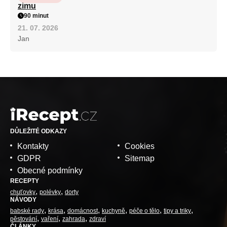
zimu
90 minut
21. 07. 2026
Jan
DŮLEŽITÉ ODKAZY
Kontakty
Cookies
GDPR
Sitemap
Obecné podmínky
RECEPTY
chuťovky
polévky
dorty
NÁVODY
babské rady
krása
domácnost
kuchyně
péče o tělo
tipy a triky
pěstování
vaření
zahrada
zdraví
ČLÁNKY