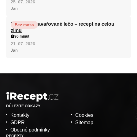
25. 07. 2026
Jan
Babiččino zavařované lečo – recept na celou
Bez masa
zimu
90 minut
21. 07. 2026
Jan
DŮLEŽITÉ ODKAZY
Kontakty
Cookies
GDPR
Sitemap
Obecné podmínky
RECEPTY