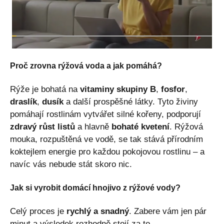
Proč zrovna rýžová voda a jak pomáhá?
Rýže je bohatá na
vitaminy skupiny B
,
fosfor
,
draslík
,
dusík
a další prospěšné látky. Tyto živiny
pomáhají rostlinám vytvářet silné kořeny, podporují
zdravý růst listů
a hlavně
bohaté kvetení
. Rýžová
mouka, rozpuštěná ve vodě, se tak stává přírodním
koktejlem energie pro každou pokojovou rostlinu – a
navíc vás nebude stát skoro nic.
Jak si vyrobit domácí hnojivo z rýžové vody?
Celý proces je
rychlý a snadný
. Zabere vám jen pár
minut a výsledek rozhodně stojí za to.