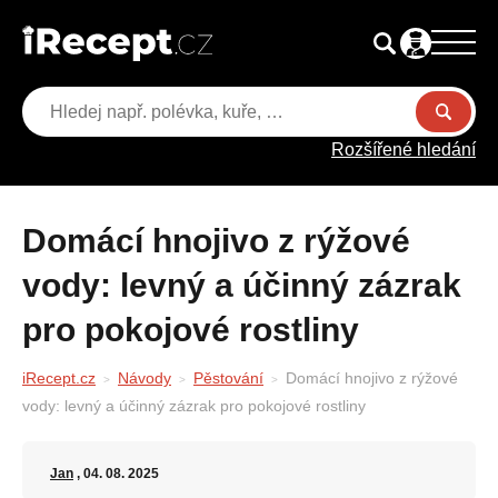
Rozšířené hledání
Domácí hnojivo z rýžové
vody: levný a účinný zázrak
pro pokojové rostliny
iRecept.cz
Návody
Pěstování
Domácí hnojivo z rýžové
vody: levný a účinný zázrak pro pokojové rostliny
Jan
, 04. 08. 2025