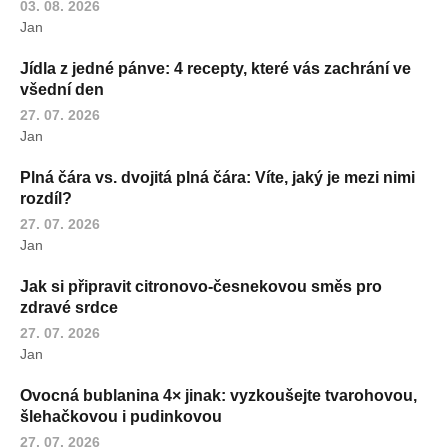
03. 08. 2026
Jan
Jídla z jedné pánve: 4 recepty, které vás zachrání ve
všední den
27. 07. 2026
Jan
Plná čára vs. dvojitá plná čára: Víte, jaký je mezi nimi
rozdíl?
27. 07. 2026
Jan
Jak si připravit citronovo-česnekovou směs pro
zdravé srdce
27. 07. 2026
Jan
Ovocná bublanina 4× jinak: vyzkoušejte tvarohovou,
šlehačkovou i pudinkovou
27. 07. 2026