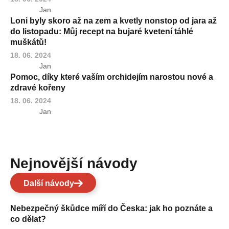
Jan
Loni byly skoro až na zem a kvetly nonstop od jara až
do listopadu: Můj recept na bujaré kvetení táhlé
muškátů!
18. 06. 2024
Jan
Pomoc, díky které vaším orchidejím narostou nové a
zdravé kořeny
18. 06. 2024
Jan
Nejnovější návody
Další návody
Nebezpečný škůdce míří do Česka: jak ho poznáte a
co dělat?