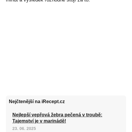
Nejčtenější na iRecept.cz
Nejlepší vepřová žebra pečená v troubě:
Tajemství je v marinádě!
23. 06. 2025