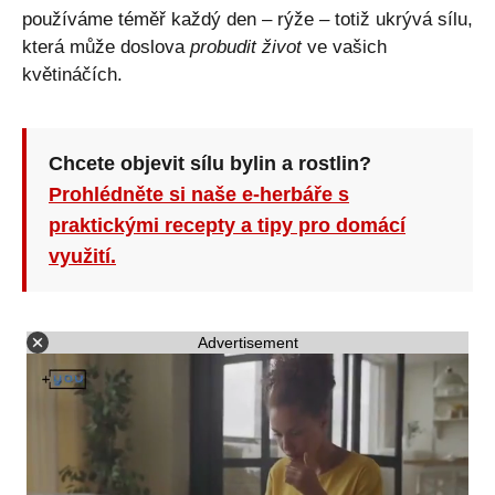
používáme téměř každý den – rýže – totiž ukrývá sílu,
která může doslova
probudit život
ve vašich
květináčích.
Chcete objevit sílu bylin a rostlin?
Prohlédněte si naše e-herbáře s
praktickými recepty a tipy pro domácí
využití.
Advertisement