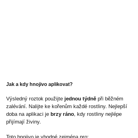
Jak a kdy hnojivo aplikovat?
Výsledný roztok použijte
jednou týdně
při běžném
zalévání. Nalijte ke kořenům každé rostliny. Nejlepší
doba na aplikaci je
brzy ráno
, kdy rostliny nejlépe
přijímají živiny.
Toto hnojivo je vhodné zejména pro: