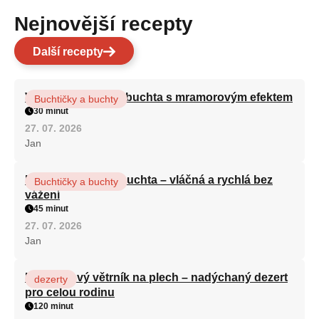
Nejnovější recepty
Další recepty
Vláčná olejová litá buchta s mramorovým efektem
Buchtičky a buchty
30 minut
27. 07. 2026
Jan
Hrnková maková buchta – vláčná a rychlá bez
Buchtičky a buchty
vážení
45 minut
27. 07. 2026
Jan
Karamelový větrník na plech – nadýchaný dezert
dezerty
pro celou rodinu
120 minut