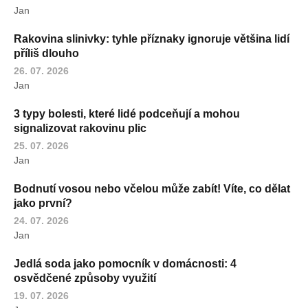
Jan
Rakovina slinivky: tyhle příznaky ignoruje většina lidí
příliš dlouho
26. 07. 2026
Jan
3 typy bolesti, které lidé podceňují a mohou
signalizovat rakovinu plic
25. 07. 2026
Jan
Bodnutí vosou nebo včelou může zabít! Víte, co dělat
jako první?
24. 07. 2026
Jan
Jedlá soda jako pomocník v domácnosti: 4
osvědčené způsoby využití
19. 07. 2026