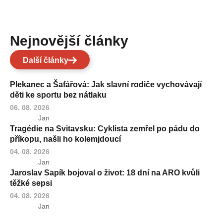
Nejnovější články
Další články
Plekanec a Šafářová: Jak slavní rodiče vychovávají
děti ke sportu bez nátlaku
06. 08. 2026
Jan
Tragédie na Svitavsku: Cyklista zemřel po pádu do
příkopu, našli ho kolemjdoucí
04. 08. 2026
Jan
Jaroslav Sapík bojoval o život: 18 dní na ARO kvůli
těžké sepsi
04. 08. 2026
Jan