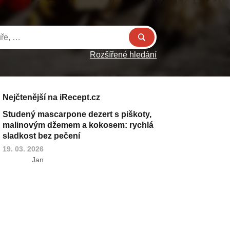
Rozšířené hledání
Nejčtenější na iRecept.cz
Studený mascarpone dezert s piškoty,
malinovým džemem a kokosem: rychlá
sladkost bez pečení
19. 03. 2026
Jan