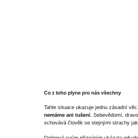
Co z toho plyne pro nás všechny
Tahle situace ukazuje jednu zásadní věc
nemáme ani tušení.
Sebevědomí, dravost
schovává člověk se stejnými strachy jak
Dolinová svým přiznáním ukázala odvahu.