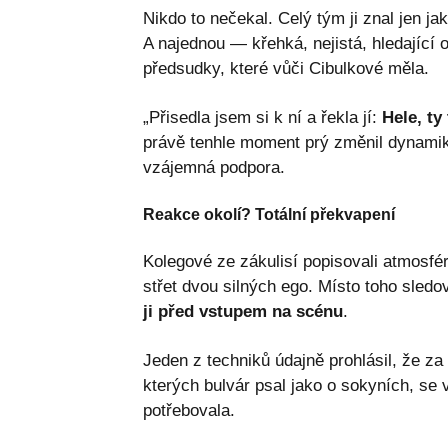
Nikdo to nečekal. Celý tým ji znal jen ja
A najednou — křehká, nejistá, hledající o
předsudky, které vůči Cibulkové měla.
„Přisedla jsem si k ní a řekla jí:
Hele, ty
právě tenhle moment prý změnil dynamiku
vzájemná podpora.
Reakce okolí? Totální překvapení
Kolegové ze zákulisí popisovali atmosfé
střet dvou silných ego. Místo toho sledov
ji před vstupem na scénu
.
Jeden z techniků údajně prohlásil, že za
kterých bulvár psal jako o sokyních, se 
potřebovala.