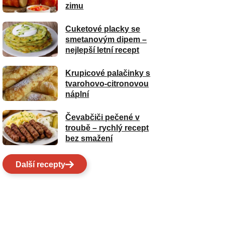
zimu
Cuketové placky se
smetanovým dipem –
nejlepší letní recept
Krupicové palačinky s
tvarohovo-citronovou
náplní
Čevabčiči pečené v
troubě – rychlý recept
bez smažení
Další recepty