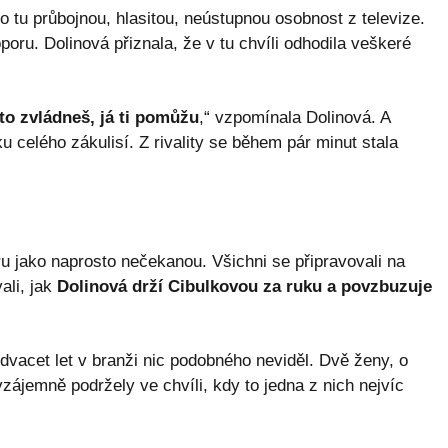
ko tu průbojnou, hlasitou, neústupnou osobnost z televize.
poru. Dolinová přiznala, že v tu chvíli odhodila veškeré
 to zvládneš, já ti pomůžu
,“ vzpomínala Dolinová. A
 celého zákulisí. Z rivality se během pár minut stala
ru jako naprosto nečekanou. Všichni se připravovali na
ali, jak
Dolinová drží Cibulkovou za ruku a povzbuzuje
 dvacet let v branži nic podobného neviděl. Dvě ženy, o
vzájemně podržely ve chvíli, kdy to jedna z nich nejvíc