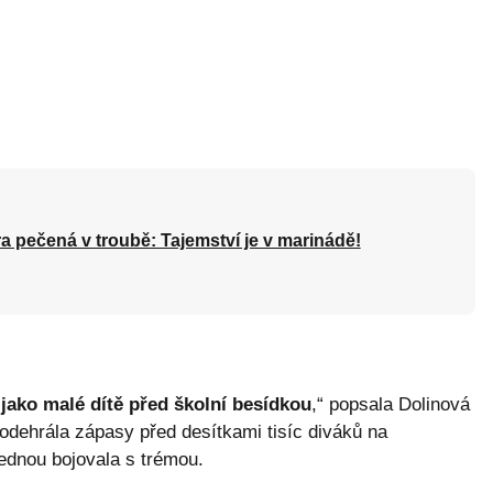
a pečená v troubě: Tajemství je v marinádě!
 jako malé dítě před školní besídkou
,“ popsala Dolinová
á odehrála zápasy před desítkami tisíc diváků na
jednou bojovala s trémou.