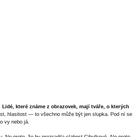
.
Lidé, které známe z obrazovek, mají tváře, o kterých
, hlasitost — to všechno může být jen slupka. Pod ní se
o vy nebo já.
 Ne proto, že by prozradila slabost Cibulkové. Ale proto,