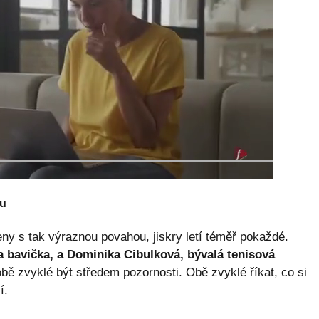
ou
ny s tak výraznou povahou, jiskry letí téměř pokaždé.
 bavička, a Dominika Cibulková, bývalá tenisová
ě zvyklé být středem pozornosti. Obě zvyklé říkat, co si
í.