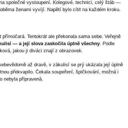
na společné vystoupení. Kolegové, technici, celý štáb —
 oběma ženami vyvíjí. Napětí bylo cítit na každém kroku.
ýt přímočará. Tentokrát ale překonala sama sebe. Veřejně
kulisí — a její slova zaskočila úplně všechny
. Podle
ová, jakou ji diváci znají z obrazovek.
sebevědomě až dravě, v zákulisí se prý ukázala její úplně
motnou překvapilo. Čekala soupeření, špičkování, možná i
co nebyla připravená.