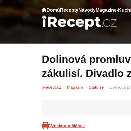
Domů
Recepty
Návody
Magazín
e-Kuch
Dolinová promluvila o Cibulkové v
zákulisí. Divadlo 
iRecept.cz
Magazín
Stalo se
Dolinová pr
Vytisknout článek