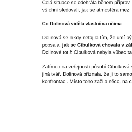
Celá situace se odehrála během příprav 
všichni sledovali, jak se atmosféra mezi
Co Dolinová viděla vlastníma očima
Dolinová se nikdy netajila tím, že umí b
popsala,
jak se Cibulková chovala v zá
Dolinové totiž Cibulková nebyla vůbec tak
Zatímco na veřejnosti působí Cibulková 
jiná tvář. Dolinová přiznala, že ji to sa
konfrontaci. Místo toho zažila něco, na 