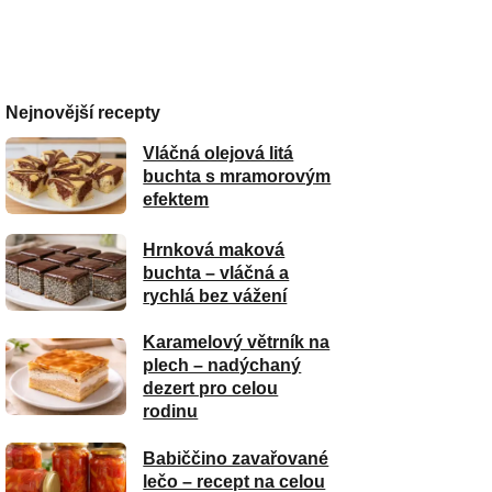
Nejnovější recepty
Vláčná olejová litá
buchta s mramorovým
efektem
Hrnková maková
buchta – vláčná a
rychlá bez vážení
Karamelový větrník na
plech – nadýchaný
dezert pro celou
rodinu
Babiččino zavařované
lečo – recept na celou