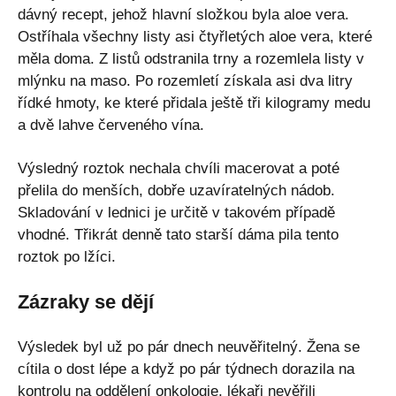
dávný recept, jehož hlavní složkou byla aloe vera.
Ostříhala všechny listy asi čtyřletých aloe vera, které
měla doma. Z listů odstranila trny a rozemlela listy v
mlýnku na maso. Po rozemletí získala asi dva litry
řídké hmoty, ke které přidala ještě tři kilogramy medu
a dvě lahve červeného vína.
Výsledný roztok nechala chvíli macerovat a poté
přelila do menších, dobře uzavíratelných nádob.
Skladování v lednici je určitě v takovém případě
vhodné. Třikrát denně tato starší dáma pila tento
roztok po lžíci.
Zázraky se dějí
Výsledek byl už po pár dnech neuvěřitelný. Žena se
cítila o dost lépe a když po pár týdnech dorazila na
kontrolu na oddělení onkologie, lékaři nevěřili