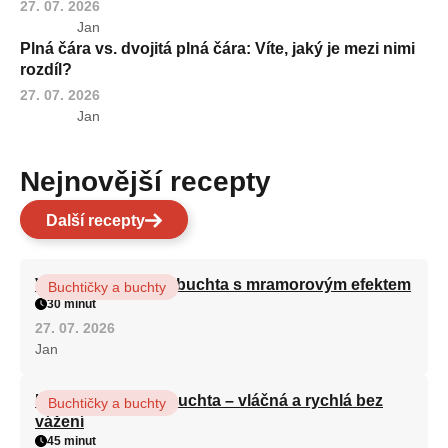
27. 07. 2026
Jan
Plná čára vs. dvojitá plná čára: Víte, jaký je mezi nimi
rozdíl?
27. 07. 2026
Jan
Nejnovější recepty
Další recepty
Vláčná olejová litá buchta s mramorovým efektem
Buchtičky a buchty
30 minut
27. 07. 2026
Jan
Hrnková maková buchta – vláčná a rychlá bez
Buchtičky a buchty
vážení
45 minut