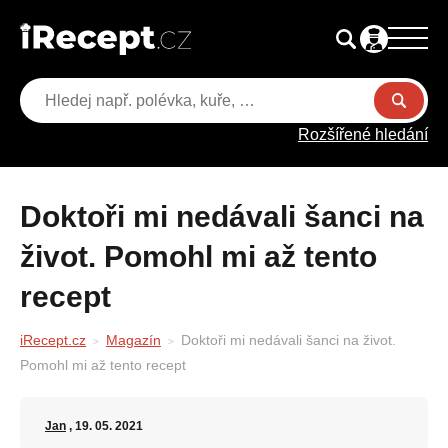
Rozšířené hledání
Doktoři mi nedávali šanci na
život. Pomohl mi až tento
recept
iRecept.cz
Magazín
Doktoři mi nedávali šanci na život.
Pomohl mi až tento recept
Jan
, 19. 05. 2021