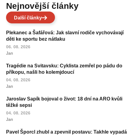
Nejnovější články
Další články
Plekanec a Šafářová: Jak slavní rodiče vychovávají
děti ke sportu bez nátlaku
06. 08. 2026
Jan
Tragédie na Svitavsku: Cyklista zemřel po pádu do
příkopu, našli ho kolemjdoucí
04. 08. 2026
Jan
Jaroslav Sapík bojoval o život: 18 dní na ARO kvůli
těžké sepsi
04. 08. 2026
Jan
Pavel Šporcl zhubl a zpevnil postavu: Takhle vypadá