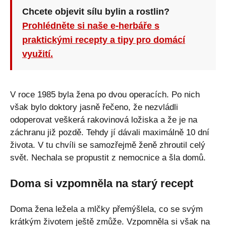
Chcete objevit sílu bylin a rostlin?
Prohlédněte si naše e-herbáře s
praktickými recepty a tipy pro domácí
využití.
V roce 1985 byla žena po dvou operacích. Po nich
však bylo doktory jasně řečeno, že nezvládli
odoperovat veškerá rakovinová ložiska a že je na
záchranu již pozdě. Tehdy jí dávali maximálně 10 dní
života. V tu chvíli se samozřejmě ženě zhroutil celý
svět. Nechala se propustit z nemocnice a šla domů.
Doma si vzpomněla na starý recept
Doma žena ležela a mlčky přemýšlela, co se svým
krátkým životem ještě zmůže. Vzpomněla si však na