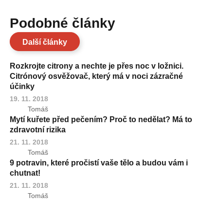
Podobné články
Další články
Rozkrojte citrony a nechte je přes noc v ložnici.
Citrónový osvěžovač, který má v noci zázračné
účinky
19. 11. 2018
Tomáš
Mytí kuřete před pečením? Proč to nedělat? Má to
zdravotní rizika
21. 11. 2018
Tomáš
9 potravin, které pročistí vaše tělo a budou vám i
chutnat!
21. 11. 2018
Tomáš