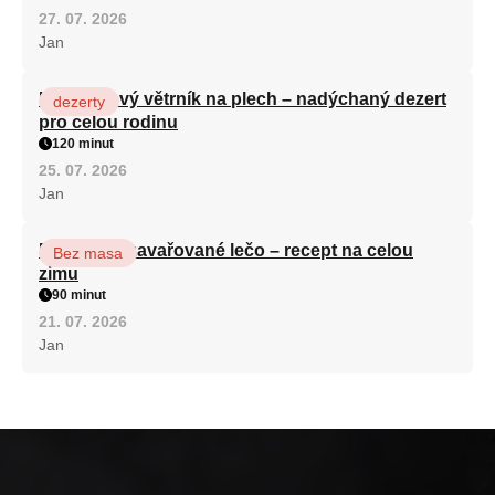
27. 07. 2026
Jan
Karamelový větrník na plech – nadýchaný dezert
dezerty
pro celou rodinu
120 minut
25. 07. 2026
Jan
Babiččino zavařované lečo – recept na celou
Bez masa
zimu
90 minut
21. 07. 2026
Jan