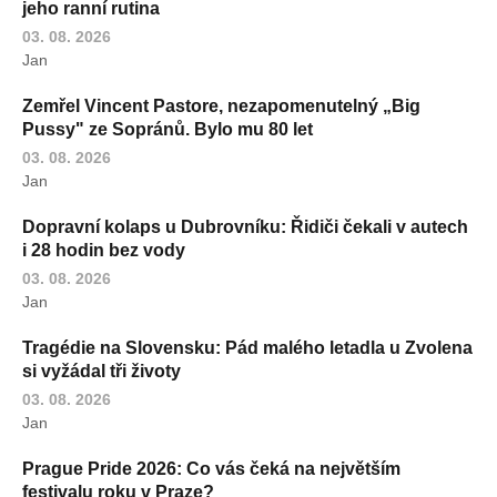
jeho ranní rutina
03. 08. 2026
Jan
Zemřel Vincent Pastore, nezapomenutelný „Big
Pussy" ze Sopránů. Bylo mu 80 let
03. 08. 2026
Jan
Dopravní kolaps u Dubrovníku: Řidiči čekali v autech
i 28 hodin bez vody
03. 08. 2026
Jan
Tragédie na Slovensku: Pád malého letadla u Zvolena
si vyžádal tři životy
03. 08. 2026
Jan
Prague Pride 2026: Co vás čeká na největším
festivalu roku v Praze?