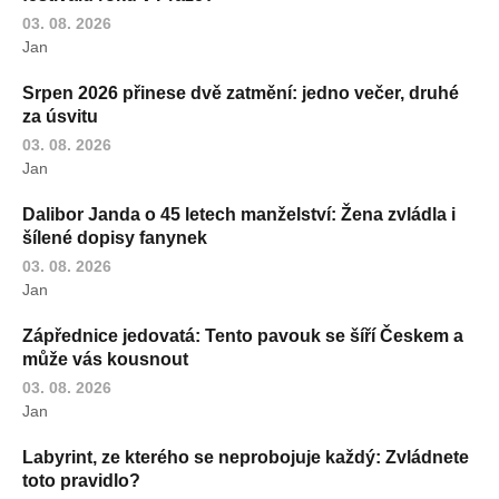
03. 08. 2026
Jan
Srpen 2026 přinese dvě zatmění: jedno večer, druhé
za úsvitu
03. 08. 2026
Jan
Dalibor Janda o 45 letech manželství: Žena zvládla i
šílené dopisy fanynek
03. 08. 2026
Jan
Zápřednice jedovatá: Tento pavouk se šíří Českem a
může vás kousnout
03. 08. 2026
Jan
Labyrint, ze kterého se neprobojuje každý: Zvládnete
toto pravidlo?