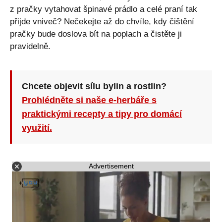
z pračky vytahovat špinavé prádlo a celé praní tak
přijde vniveč? Nečekejte až do chvíle, kdy čištění
pračky bude doslova bít na poplach a čistěte ji
pravidelně.
Chcete objevit sílu bylin a rostlin?
Prohlédněte si naše e-herbáře s
praktickými recepty a tipy pro domácí
využití.
Advertisement