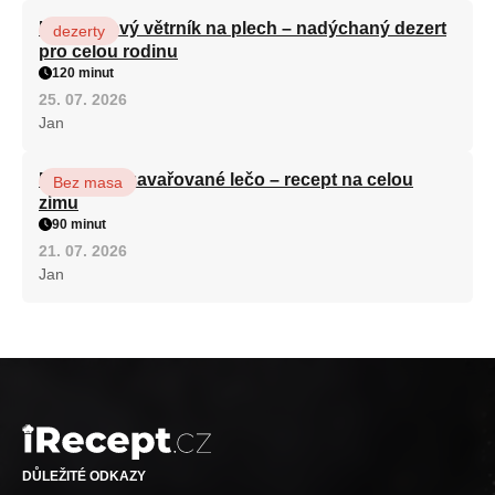
Karamelový větrník na plech – nadýchaný dezert
dezerty
pro celou rodinu
120 minut
25. 07. 2026
Jan
Babiččino zavařované lečo – recept na celou
Bez masa
zimu
90 minut
21. 07. 2026
Jan
DŮLEŽITÉ ODKAZY