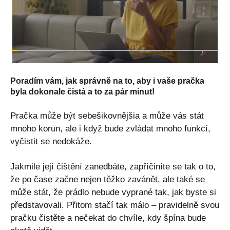
Poradím vám, jak správně na to, aby i vaše pračka
byla dokonale čistá a to za pár minut!
Pračka může být sebešikovnějšia a může vás stát
mnoho korun, ale i když bude zvládat mnoho funkcí,
vyčistit se nedokáže.
Jakmile její čištění zanedbáte, zapříčiníte se tak o to,
že po čase začne nejen těžko zavánět, ale také se
může stát, že prádlo nebude vyprané tak, jak byste si
představovali. Přitom stačí tak málo – pravidelně svou
pračku čistěte a nečekat do chvíle, kdy špína bude