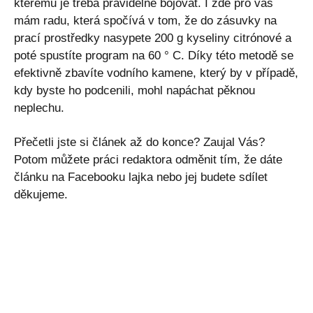
kterému je třeba pravidelně bojovat. I zde pro vás
mám radu, která spočívá v tom, že do zásuvky na
prací prostředky nasypete 200 g kyseliny citrónové a
poté spustíte program na 60 ° C. Díky této metodě se
efektivně zbavíte vodního kamene, který by v případě,
kdy byste ho podcenili, mohl napáchat pěknou
neplechu.
Přečetli jste si článek až do konce? Zaujal Vás?
Potom můžete práci redaktora odměnit tím, že dáte
článku na Facebooku lajka nebo jej budete sdílet
děkujeme.