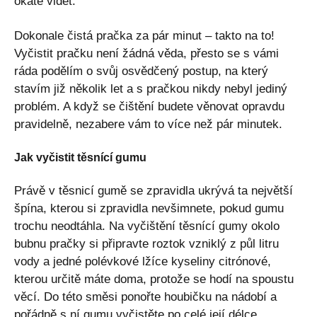
okatě vidět.
Dokonale čistá pračka za pár minut – takto na to!
Vyčistit pračku není žádná věda, přesto se s vámi
ráda podělím o svůj osvědčený postup, na který
stavím již několik let a s pračkou nikdy nebyl jediný
problém. A když se čištění budete věnovat opravdu
pravidelně, nezabere vám to více než pár minutek.
Jak vyčistit těsnící gumu
Právě v těsnicí gumě se zpravidla ukrývá ta největší
špína, kterou si zpravidla nevšimnete, pokud gumu
trochu neodtáhla. Na vyčištění těsnící gumy okolo
bubnu pračky si připravte roztok vzniklý z půl litru
vody a jedné polévkové lžíce kyseliny citrónové,
kterou určitě máte doma, protože se hodí na spoustu
věcí. Do této směsi ponořte houbičku na nádobí a
pořádně s ní gumu vyčistěte po celé její délce.