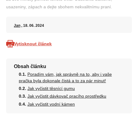
usazeniny, zápach a dejte sbohem nekvalitnímu praní.
Jan
, 18. 06. 2024
Vytisknout článek
Obsah článku
Poradím vám, jak správně na to, aby i vaše
pračka byla dokonale čistá a to za pár minut!
Jak vyčistit těsnící gumu
Jak vyčistit dávkovač pracího prostředku
Jak vyčistit vodní kámen