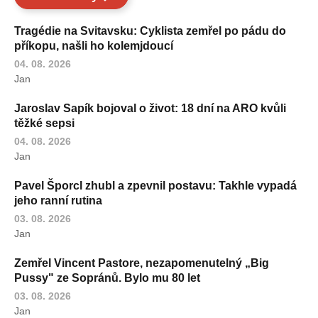
Tragédie na Svitavsku: Cyklista zemřel po pádu do
příkopu, našli ho kolemjdoucí
04. 08. 2026
Jan
Jaroslav Sapík bojoval o život: 18 dní na ARO kvůli
těžké sepsi
04. 08. 2026
Jan
Pavel Šporcl zhubl a zpevnil postavu: Takhle vypadá
jeho ranní rutina
03. 08. 2026
Jan
Zemřel Vincent Pastore, nezapomenutelný „Big
Pussy" ze Sopránů. Bylo mu 80 let
03. 08. 2026
Jan