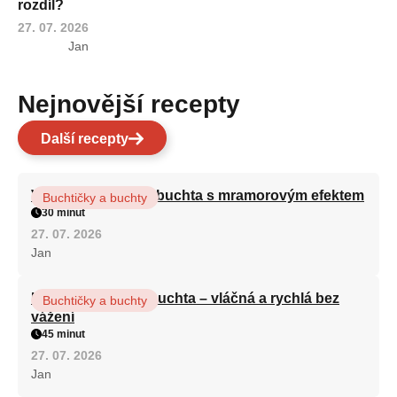
rozdíl?
27. 07. 2026
Jan
Nejnovější recepty
Další recepty
Vláčná olejová litá buchta s mramorovým efektem
Buchtičky a buchty
30 minut
27. 07. 2026
Jan
Hrnková maková buchta – vláčná a rychlá bez
Buchtičky a buchty
vážení
45 minut
27. 07. 2026
Jan