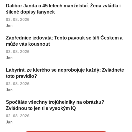
Dalibor Janda o 45 letech manželství: Žena zvládla i
šílené dopisy fanynek
03. 08. 2026
Jan
Zápřednice jedovatá: Tento pavouk se šíří Českem a
může vás kousnout
03. 08. 2026
Jan
Labyrint, ze kterého se neprobojuje každý: Zvládnete
toto pravidlo?
02. 08. 2026
Jan
Spočítáte všechny trojúhelníky na obrázku?
Zvládnou to jen ti s vysokým IQ
02. 08. 2026
Jan