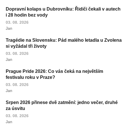
Dopravní kolaps u Dubrovníku: Řidiči čekali v autech
i 28 hodin bez vody
03. 08. 2026
Jan
Tragédie na Slovensku: Pád malého letadla u Zvolena
si vyžádal tři životy
03. 08. 2026
Jan
Prague Pride 2026: Co vás čeká na největším
festivalu roku v Praze?
03. 08. 2026
Jan
Srpen 2026 přinese dvě zatmění: jedno večer, druhé
za úsvitu
03. 08. 2026
Jan