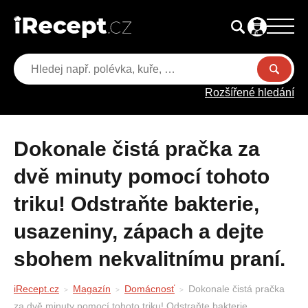
Rozšířené hledání
Dokonale čistá pračka za
dvě minuty pomocí tohoto
triku! Odstraňte bakterie,
usazeniny, zápach a dejte
sbohem nekvalitnímu praní.
iRecept.cz
Magazín
Domácnosť
Dokonale čistá pračka
za dvě minuty pomocí tohoto triku! Odstraňte bakterie,