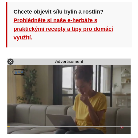
Chcete objevit sílu bylin a rostlin?
Prohlédněte si naše e-herbáře s
praktickými recepty a tipy pro domácí
využití.
Advertisement