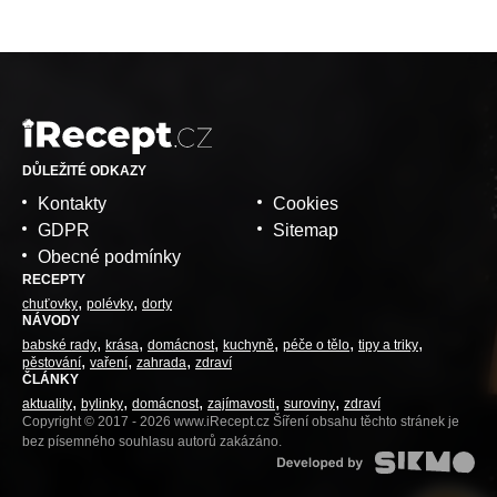
DŮLEŽITÉ ODKAZY
Kontakty
Cookies
GDPR
Sitemap
Obecné podmínky
RECEPTY
chuťovky
polévky
dorty
NÁVODY
babské rady
krása
domácnost
kuchyně
péče o tělo
tipy a triky
pěstování
vaření
zahrada
zdraví
ČLÁNKY
aktuality
bylinky
domácnost
zajímavosti
suroviny
zdraví
Copyright © 2017 - 2026 www.iRecept.cz Šíření obsahu těchto stránek je
bez písemného souhlasu autorů zakázáno.