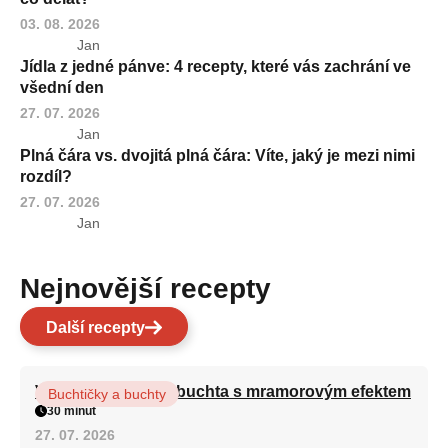
03. 08. 2026
Jan
Jídla z jedné pánve: 4 recepty, které vás zachrání ve
všední den
27. 07. 2026
Jan
Plná čára vs. dvojitá plná čára: Víte, jaký je mezi nimi
rozdíl?
27. 07. 2026
Jan
Nejnovější recepty
Další recepty
Vláčná olejová litá buchta s mramorovým efektem
Buchtičky a buchty
30 minut
27. 07. 2026