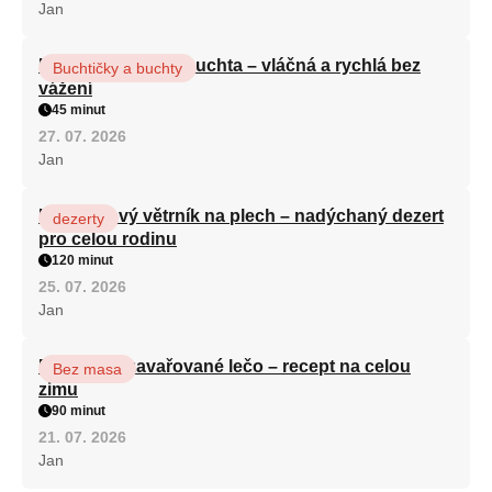
Jan
Hrnková maková buchta – vláčná a rychlá bez
Buchtičky a buchty
vážení
45 minut
27. 07. 2026
Jan
Karamelový větrník na plech – nadýchaný dezert
dezerty
pro celou rodinu
120 minut
25. 07. 2026
Jan
Babiččino zavařované lečo – recept na celou
Bez masa
zimu
90 minut
21. 07. 2026
Jan