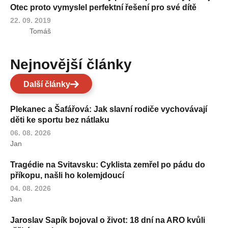
Otec proto vymyslel perfektní řešení pro své dítě
22. 09. 2019
Tomáš
Nejnovější články
Další články
Plekanec a Šafářová: Jak slavní rodiče vychovávají
děti ke sportu bez nátlaku
06. 08. 2026
Jan
Tragédie na Svitavsku: Cyklista zemřel po pádu do
příkopu, našli ho kolemjdoucí
04. 08. 2026
Jan
Jaroslav Sapík bojoval o život: 18 dní na ARO kvůli