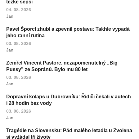
těžké sepsi
04. 08. 2026
Jan
Pavel Šporcl zhubl a zpevnil postavu: Takhle vypadá
jeho ranní rutina
03. 08. 2026
Jan
Zemřel Vincent Pastore, nezapomenutelný „Big
Pussy" ze Sopránů. Bylo mu 80 let
03. 08. 2026
Jan
Dopravní kolaps u Dubrovníku: Řidiči čekali v autech
i 28 hodin bez vody
03. 08. 2026
Jan
Tragédie na Slovensku: Pád malého letadla u Zvolena
si vyžádal tři životy