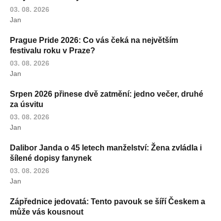
03. 08. 2026
Jan
Prague Pride 2026: Co vás čeká na největším
festivalu roku v Praze?
03. 08. 2026
Jan
Srpen 2026 přinese dvě zatmění: jedno večer, druhé
za úsvitu
03. 08. 2026
Jan
Dalibor Janda o 45 letech manželství: Žena zvládla i
šílené dopisy fanynek
03. 08. 2026
Jan
Zápřednice jedovatá: Tento pavouk se šíří Českem a
může vás kousnout