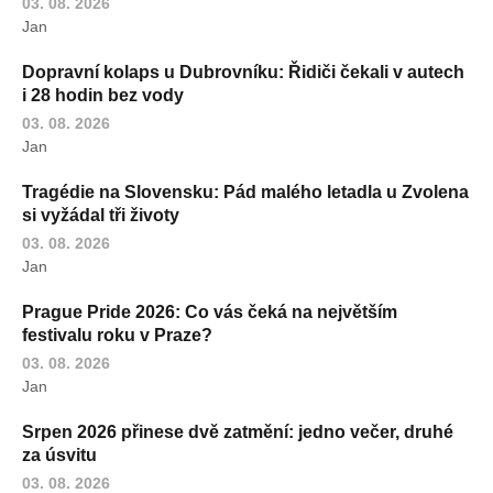
03. 08. 2026
Jan
Dopravní kolaps u Dubrovníku: Řidiči čekali v autech
i 28 hodin bez vody
03. 08. 2026
Jan
Tragédie na Slovensku: Pád malého letadla u Zvolena
si vyžádal tři životy
03. 08. 2026
Jan
Prague Pride 2026: Co vás čeká na největším
festivalu roku v Praze?
03. 08. 2026
Jan
Srpen 2026 přinese dvě zatmění: jedno večer, druhé
za úsvitu
03. 08. 2026