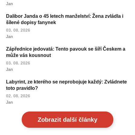
Jan
Dalibor Janda o 45 letech manželství: Žena zvládla i
šílené dopisy fanynek
03. 08. 2026
Jan
Zápřednice jedovatá: Tento pavouk se šíří Českem a
může vás kousnout
03. 08. 2026
Jan
Labyrint, ze kterého se neprobojuje každý: Zvládnete
toto pravidlo?
02. 08. 2026
Jan
Zobrazit další články