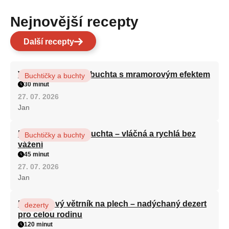
Nejnovější recepty
Další recepty
Vláčná olejová litá buchta s mramorovým efektem
Buchtičky a buchty
30 minut
27. 07. 2026
Jan
Hrnková maková buchta – vláčná a rychlá bez
Buchtičky a buchty
vážení
45 minut
27. 07. 2026
Jan
Karamelový větrník na plech – nadýchaný dezert
dezerty
pro celou rodinu
120 minut