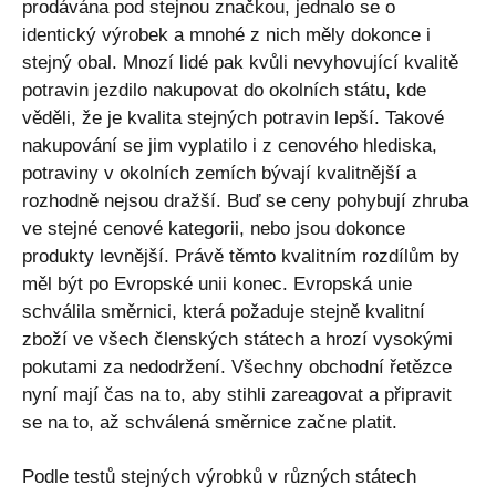
prodávána pod stejnou značkou, jednalo se o
identický výrobek a mnohé z nich měly dokonce i
stejný obal. Mnozí lidé pak kvůli nevyhovující kvalitě
potravin jezdilo nakupovat do okolních státu, kde
věděli, že je kvalita stejných potravin lepší. Takové
nakupování se jim vyplatilo i z cenového hlediska,
potraviny v okolních zemích bývají kvalitnější a
rozhodně nejsou dražší. Buď se ceny pohybují zhruba
ve stejné cenové kategorii, nebo jsou dokonce
produkty levnější. Právě těmto kvalitním rozdílům by
měl být po Evropské unii konec. Evropská unie
schválila směrnici, která požaduje stejně kvalitní
zboží ve všech členských státech a hrozí vysokými
pokutami za nedodržení. Všechny obchodní řetězce
nyní mají čas na to, aby stihli zareagovat a připravit
se na to, až schválená směrnice začne platit.
Podle testů stejných výrobků v různých státech