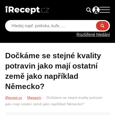
Rozšířené hledání
Dočkáme se stejné kvality
potravin jako mají ostatní
země jako například
Německo?
iRecept.cz
Magazín
Dočkáme se stejné kvality potravin
jako mají ostatní země jako například Německo?