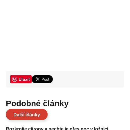
Uložit
Podobné články
Další články
Rozkrojte citrony a nechte je přes noc v ložnici.