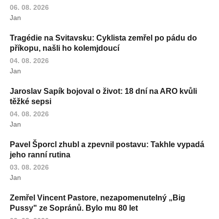
06. 08. 2026
Jan
Tragédie na Svitavsku: Cyklista zemřel po pádu do
příkopu, našli ho kolemjdoucí
04. 08. 2026
Jan
Jaroslav Sapík bojoval o život: 18 dní na ARO kvůli
těžké sepsi
04. 08. 2026
Jan
Pavel Šporcl zhubl a zpevnil postavu: Takhle vypadá
jeho ranní rutina
03. 08. 2026
Jan
Zemřel Vincent Pastore, nezapomenutelný „Big
Pussy" ze Sopránů. Bylo mu 80 let