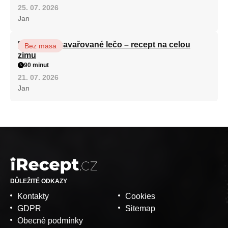
25. 07. 2026
Jan
Babiččino zavařované lečo – recept na celou
Bez masa
zimu
90 minut
21. 07. 2026
Jan
DŮLEŽITÉ ODKAZY
Kontakty
Cookies
GDPR
Sitemap
Obecné podmínky