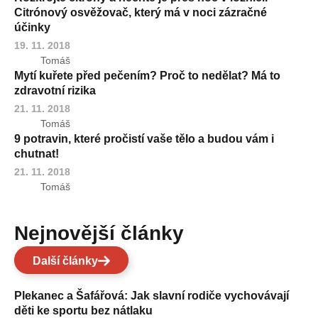
Citrónový osvěžovač, který má v noci zázračné
účinky
19. 11. 2018
Tomáš
Mytí kuřete před pečením? Proč to nedělat? Má to
zdravotní rizika
21. 11. 2018
Tomáš
9 potravin, které pročistí vaše tělo a budou vám i
chutnat!
21. 11. 2018
Tomáš
Nejnovější články
Další články
Plekanec a Šafářová: Jak slavní rodiče vychovávají
děti ke sportu bez nátlaku