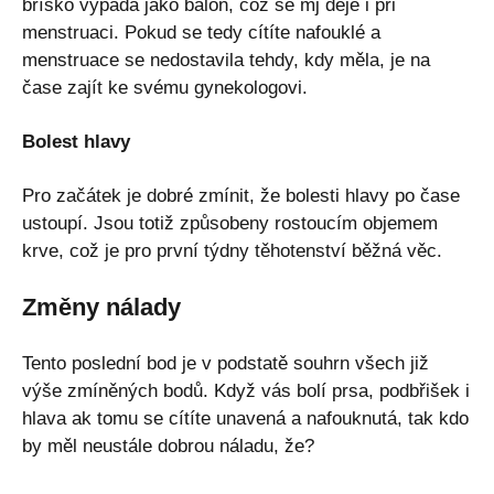
bříško vypadá jako balón, což se mj děje i při
menstruaci. Pokud se tedy cítíte nafouklé a
menstruace se nedostavila tehdy, kdy měla, je na
čase zajít ke svému gynekologovi.
Bolest hlavy
Pro začátek je dobré zmínit, že bolesti hlavy po čase
ustoupí. Jsou totiž způsobeny rostoucím objemem
krve, což je pro první týdny těhotenství běžná věc.
Změny nálady
Tento poslední bod je v podstatě souhrn všech již
výše zmíněných bodů. Když vás bolí prsa, podbřišek i
hlava ak tomu se cítíte unavená a nafouknutá, tak kdo
by měl neustále dobrou náladu, že?