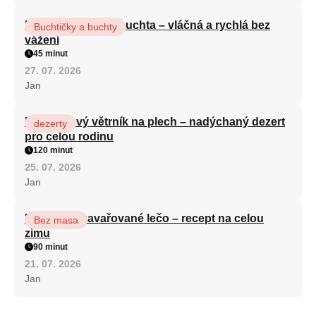
Hrnková maková buchta – vláčná a rychlá bez
Buchtičky a buchty
vážení
45 minut
27. 07. 2026
Jan
Karamelový větrník na plech – nadýchaný dezert
dezerty
pro celou rodinu
120 minut
25. 07. 2026
Jan
Babiččino zavařované lečo – recept na celou
Bez masa
zimu
90 minut
21. 07. 2026
Jan