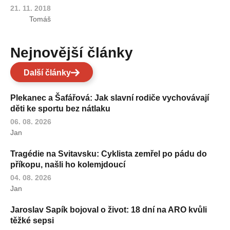
21. 11. 2018
Tomáš
Nejnovější články
Další články
Plekanec a Šafářová: Jak slavní rodiče vychovávají
děti ke sportu bez nátlaku
06. 08. 2026
Jan
Tragédie na Svitavsku: Cyklista zemřel po pádu do
příkopu, našli ho kolemjdoucí
04. 08. 2026
Jan
Jaroslav Sapík bojoval o život: 18 dní na ARO kvůli
těžké sepsi