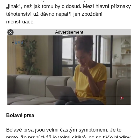
„jinak“, než jak tomu bylo dosud. Mezi hlavní příznaky
těhotenství už dávno nepatří jen zpoždění
menstruace.
Advertisement
Bolavé prsa
Bolavé prsa jsou velmi častým symptomem. Je to
proto, že prsní tkáň je velmi citlivé, co se týče hladiny