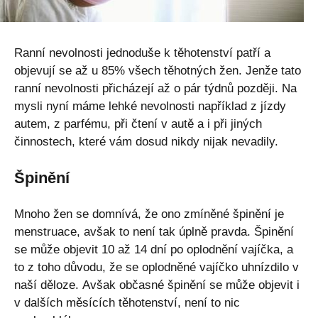
Ranní nevolnosti jednoduše k těhotenství patří a
objevují se až u 85% všech těhotných žen. Jenže tato
ranní nevolnosti přicházejí až o pár týdnů později. Na
mysli nyní máme lehké nevolnosti například z jízdy
autem, z parfému, při čtení v autě a i při jiných
činnostech, které vám dosud nikdy nijak nevadily.
Špinění
Mnoho žen se domnívá, že ono zmíněné špinění je
menstruace, avšak to není tak úplně pravda. Špinění
se může objevit 10 až 14 dní po oplodnění vajíčka, a
to z toho důvodu, že se oplodněné vajíčko uhnízdilo v
naší děloze. Avšak občasné špinění se může objevit i
v dalších měsících těhotenství, není to nic