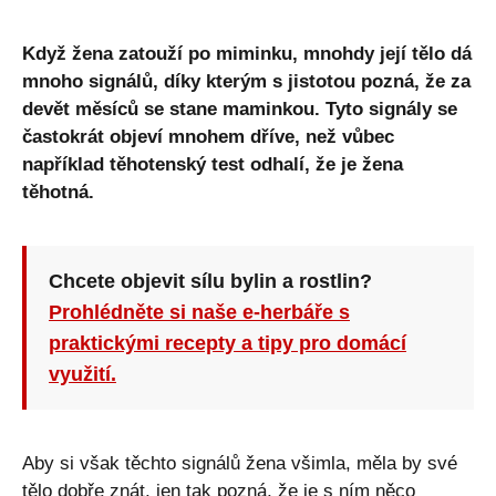
Když žena zatouží po miminku, mnohdy její tělo dá
mnoho signálů, díky kterým s jistotou pozná, že za
devět měsíců se stane maminkou. Tyto signály se
častokrát objeví mnohem dříve, než vůbec
například těhotenský test odhalí, že je žena
těhotná.
Chcete objevit sílu bylin a rostlin?
Prohlédněte si naše e-herbáře s
praktickými recepty a tipy pro domácí
využití.
Aby si však těchto signálů žena všimla, měla by své
tělo dobře znát, jen tak pozná, že je s ním něco