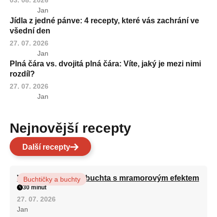
Jan
Jídla z jedné pánve: 4 recepty, které vás zachrání ve
všední den
27. 07. 2026
Jan
Plná čára vs. dvojitá plná čára: Víte, jaký je mezi nimi
rozdíl?
27. 07. 2026
Jan
Nejnovější recepty
Další recepty
Vláčná olejová litá buchta s mramorovým efektem
Buchtičky a buchty
30 minut
27. 07. 2026
Jan