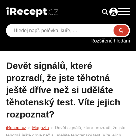
Rozšířené hledání
Devět signálů, které
prozradí, že jste těhotná
ještě dříve než si uděláte
těhotenský test. Víte jejich
rozpoznat?
iRecept.cz
Magazín
Devět signálů, které prozradí, že jste
těhotná ještě dříve než si uděláte těhotenský test. Víte jejich