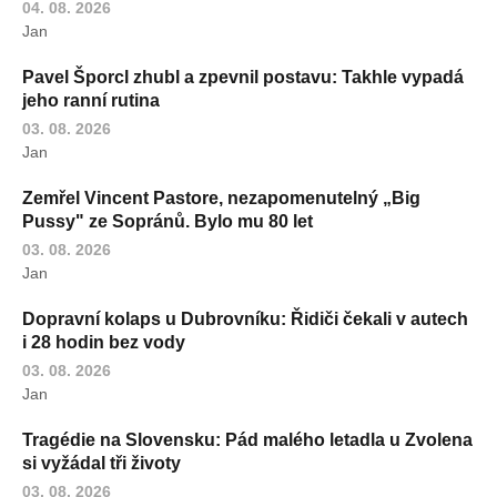
04. 08. 2026
Jan
Pavel Šporcl zhubl a zpevnil postavu: Takhle vypadá
jeho ranní rutina
03. 08. 2026
Jan
Zemřel Vincent Pastore, nezapomenutelný „Big
Pussy" ze Sopránů. Bylo mu 80 let
03. 08. 2026
Jan
Dopravní kolaps u Dubrovníku: Řidiči čekali v autech
i 28 hodin bez vody
03. 08. 2026
Jan
Tragédie na Slovensku: Pád malého letadla u Zvolena
si vyžádal tři životy
03. 08. 2026