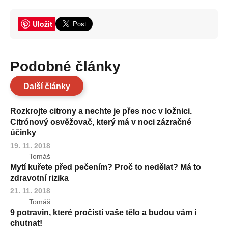
Uložit
Podobné články
Další články
Rozkrojte citrony a nechte je přes noc v ložnici.
Citrónový osvěžovač, který má v noci zázračné
účinky
19. 11. 2018
Tomáš
Mytí kuřete před pečením? Proč to nedělat? Má to
zdravotní rizika
21. 11. 2018
Tomáš
9 potravin, které pročistí vaše tělo a budou vám i
chutnat!