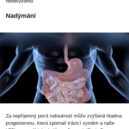
neobvyklého.
Nadýmání
Za nepříjemný pocit nafouknutí může zvýšená hladina
progesteronu, která zpomalí trávicí systém a naše