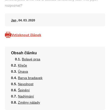
rozpoznat?
Jan
, 04. 03. 2020
Vytisknout článek
Obsah článku
Bolavé prsa
Křeče
Únava
Barva bradavek
Nevolnost
Špinění
Nadýmání
Změny nálady