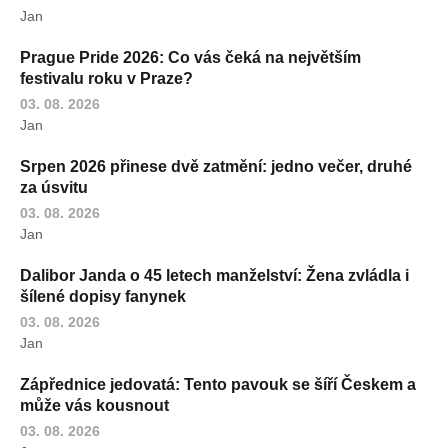
Jan
Prague Pride 2026: Co vás čeká na největším
festivalu roku v Praze?
03. 08. 2026
Jan
Srpen 2026 přinese dvě zatmění: jedno večer, druhé
za úsvitu
03. 08. 2026
Jan
Dalibor Janda o 45 letech manželství: Žena zvládla i
šílené dopisy fanynek
03. 08. 2026
Jan
Zápřednice jedovatá: Tento pavouk se šíří Českem a
může vás kousnout
03. 08. 2026