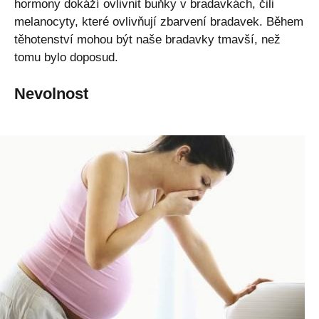
hormony dokáží ovlivnit buňky v bradavkách, čili
melanocyty, které ovlivňují zbarvení bradavek. Během
těhotenství mohou být naše bradavky tmavší, než
tomu bylo doposud.
Nevolnost