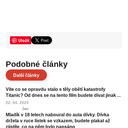
Uložit
Podobné články
Další články
Víte co se opravdu stalo s těly obětí katastrofy
Titanic? Od dnes se na tento film budete dívat jinak ...
22. 04. 2024
Jan
Mladík v 18 letech naboural do auta dívky. Dívka
držela v ruce lístek se vzkazem, budete plakat až
zjistíte, co na něm bylo napsáno