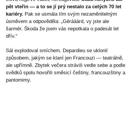
pět vteřin — a to se jí prý nestalo za celých 70 let
kariéry.
Pak se usmála tím svým nezaměnitelným
úsměvem a odpověděla: „Gérááárd, vy jste ale
šarmér. Škoda že jsem vás nepotkala o padesát let
dřív.“
Sál explodoval smíchem. Depardieu se uklonil
způsobem, jakým se klaní jen Francouzi — teatrálně,
ale upřímně. Zbytek večera strávili vedle sebe a podle
svědků spolu hovořili směsicí češtiny, francouzštiny a
pantomimy.