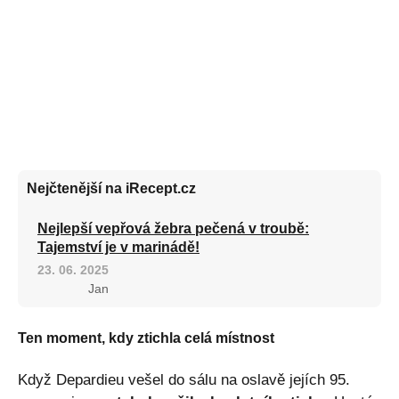
Nejčtenější na iRecept.cz
Nejlepší vepřová žebra pečená v troubě:
Tajemství je v marinádě!
23. 06. 2025
Jan
Ten moment, kdy ztichla celá místnost
Když Depardieu vešel do sálu na oslavě jejích 95.