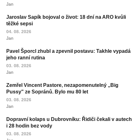
Jan
Jaroslav Sapík bojoval o život: 18 dní na ARO kvůli
těžké sepsi
04. 08. 2026
Jan
Pavel Šporcl zhubl a zpevnil postavu: Takhle vypadá
jeho ranní rutina
03. 08. 2026
Jan
Zemřel Vincent Pastore, nezapomenutelný „Big
Pussy" ze Sopránů. Bylo mu 80 let
03. 08. 2026
Jan
Dopravní kolaps u Dubrovníku: Řidiči čekali v autech
i 28 hodin bez vody
03. 08. 2026