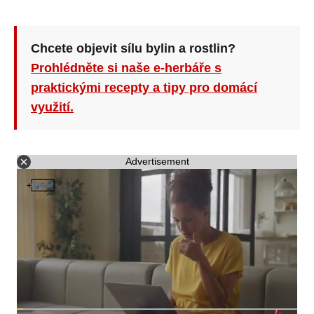
Chcete objevit sílu bylin a rostlin?
Prohlédněte si naše e-herbáře s
praktickými recepty a tipy pro domácí
využití.
Advertisement