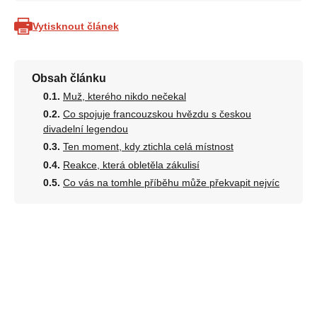
Vytisknout článek
Obsah článku
Muž, kterého nikdo nečekal
Co spojuje francouzskou hvězdu s českou
divadelní legendou
Ten moment, kdy ztichla celá místnost
Reakce, která obletěla zákulisí
Co vás na tomhle příběhu může překvapit nejvíc