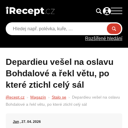
Rozšířené hledání
Depardieu vešel na oslavu
Bohdalové a řekl větu, po
které ztichl celý sál
iRecept.cz
Magazín
Stalo se
Depardieu vešel na oslavu
Bohdalové a řekl větu, po které ztichl celý sál
Jan
, 27. 04. 2026