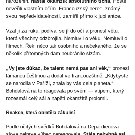
narozenin,
nastal okamžik absolutního ticha
. Hosté
nevěřili vlastním očím. Francouzský herec, známý
svou nepředvídatelností, zamířil přímo k jubilantce.
Vzal ji za ruku, podíval se jí do očí a pronesl větu,
která všechny odzbrojila. Nemluvil o věku. Nemluvil o
filmech. Řekl něco tak osobního a nečekaného, že se
několik přítomných dam neubránilo slzám.
„Vy jste důkaz, že talent nemá pas ani věk,“
pronesl
lámanou češtinou a dodal ve francouzštině: „Kdybyste
se narodila v Paříži, znala by vás celá planeta.“
Bohdalová na to reagovala po svém — vtipem, který
rozesmál celý sál a napětí okamžitě prolomil.
Reakce, která obletěla zákulisí
Podle očitých svědků Bohdalová na Depardieuova
slova nejprve vůbec nereagovala.
Stála nehybně asi