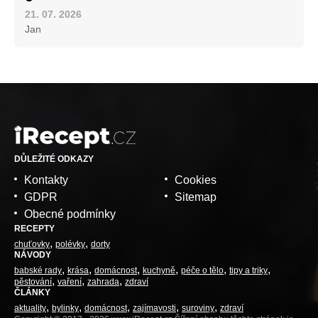
21. 07. 2026
Jan
DŮLEŽITÉ ODKAZY
Kontakty
Cookies
GDPR
Sitemap
Obecné podmínky
RECEPTY
chuťovky
polévky
dorty
NÁVODY
babské rady
krása
domácnost
kuchyně
péče o tělo
tipy a triky
pěstování
vaření
zahrada
zdraví
ČLÁNKY
aktuality
bylinky
domácnost
zajímavosti
suroviny
zdraví