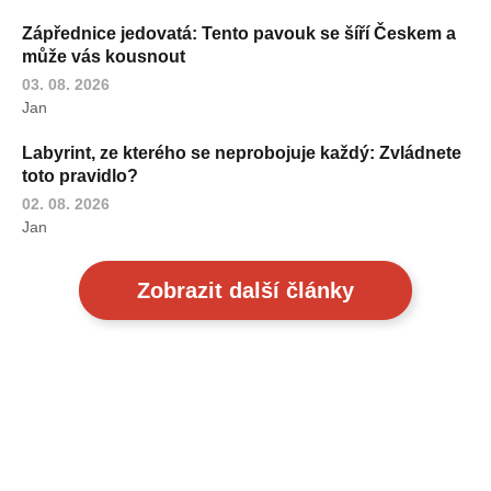
Zápřednice jedovatá: Tento pavouk se šíří Českem a
může vás kousnout
03. 08. 2026
Jan
Labyrint, ze kterého se neprobojuje každý: Zvládnete
toto pravidlo?
02. 08. 2026
Jan
Zobrazit další články