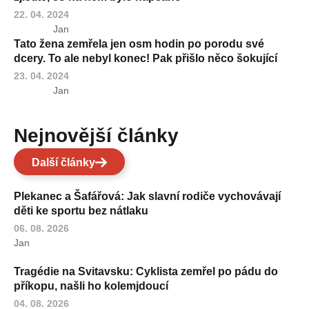
22. 04. 2024
Jan
Tato žena zemřela jen osm hodin po porodu své
dcery. To ale nebyl konec! Pak přišlo něco šokující
23. 04. 2024
Jan
Nejnovější články
Další články
Plekanec a Šafářová: Jak slavní rodiče vychovávají
děti ke sportu bez nátlaku
06. 08. 2026
Jan
Tragédie na Svitavsku: Cyklista zemřel po pádu do
příkopu, našli ho kolemjdoucí
04. 08. 2026