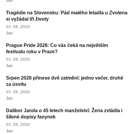
Jan
Tragédie na Slovensku: Pád malého letadla u Zvolena
si vyžádal tři životy
03. 08. 2026
Jan
Prague Pride 2026: Co vás čeká na největším
festivalu roku v Praze?
03. 08. 2026
Jan
Srpen 2026 přinese dvě zatmění: jedno večer, druhé
za úsvitu
03. 08. 2026
Jan
Dalibor Janda o 45 letech manželství: Žena zvládla i
šílené dopisy fanynek
03. 08. 2026
Jan