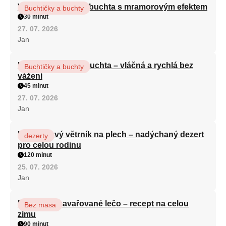
Vláčná olejová litá buchta s mramorovým efektem
Buchtičky a buchty
30 minut
27. 07. 2026
Jan
Hrnková maková buchta – vláčná a rychlá bez
Buchtičky a buchty
vážení
45 minut
27. 07. 2026
Jan
Karamelový větrník na plech – nadýchaný dezert
dezerty
pro celou rodinu
120 minut
25. 07. 2026
Jan
Babiččino zavařované lečo – recept na celou
Bez masa
zimu
90 minut