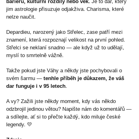
bariéru, kulturní rozdíly nebo věk.
Je to dar, který
jim astrologie přisuzuje odjakživa. Charisma, které
nelze naučit.
Depardieu, narozený jako Střelec, zase patří mezi
znamení, která rozpoznají velikost na první pohled.
Střelci se neklaní snadno — ale když už to udělají,
myslí to smrtelně vážně.
Takže pokud jste Váhy a někdy jste pochybovali o
svém šarmu —
tenhle příběh je důkazem, že váš
dar funguje i v 95 letech
.
A vy? Zažili jste někdy moment, kdy vás někdo
odzbrojil jedinou větou? Napište nám do komentářů —
a sdílejte, ať si to přečte každý, kdo miluje české
legendy. 💛