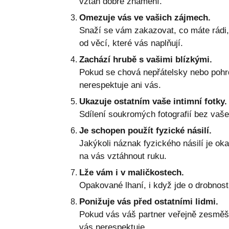
vztah dobré znamení.
Omezuje vás ve vašich zájmech.
Snaží se vám zakazovat, co máte rádi, 
od věcí, které vás naplňují.
Zachází hrubě s vašimi blízkými.
Pokud se chová nepřátelsky nebo pohrd
nerespektuje ani vás.
Ukazuje ostatním vaše intimní fotky.
Sdílení soukromých fotografií bez vaš
Je schopen použít fyzické násilí.
Jakýkoli náznak fyzického násilí je 
na vás vztáhnout ruku.
Lže vám i v maličkostech.
Opakované lhaní, i když jde o drobnost
Ponižuje vás před ostatními lidmi.
Pokud vás váš partner veřejně zesměšň
vás nerespektuje.