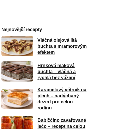
Nejnovější recepty
Vláčná olejová litá
buchta s mramorovým
efektem
Hrnková maková
buchta – vláčná a
rychlá bez vážení
Karamelový větrník na
plech – nadýchaný
dezert pro celou
rodinu
Babiččino zavařované
lečo – recept na celou