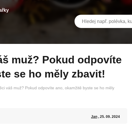
ařky
te se ho měly zbavit!
věci váš muž? Pokud odpovíte ano, okamžitě byste se ho měly
Jan
, 25. 09. 2024