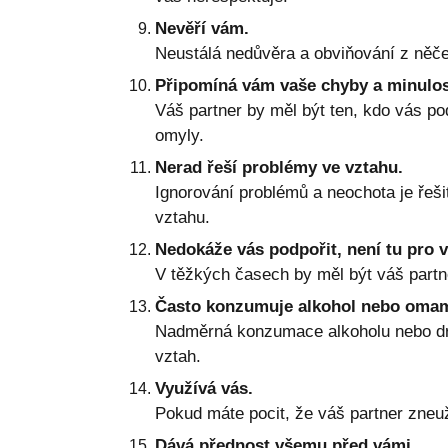
Nevěří vám.
Neustálá nedůvěra a obviňování z něčeh
Připomíná vám vaše chyby a minulos
Váš partner by měl být ten, kdo vás po
omyly.
Nerad řeší problémy ve vztahu.
Ignorování problémů a neochota je řeš
vztahu.
Nedokáže vás podpořit, není tu pro v
V těžkých časech by měl být váš partne
Často konzumuje alkohol nebo omam
Nadměrná konzumace alkoholu nebo drog
vztah.
Využívá vás.
Pokud máte pocit, že váš partner zneuž
Dává přednost všemu před vámi.