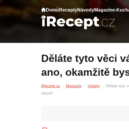
Domů
Recepty
Návody
Magazín
e-Kuch
Děláte tyto věci váš muž? Pokud odpovíte
ano, okamžitě bys
iRecept.cz
Magazín
Vztahy
Děláte tyto 
zbavit!