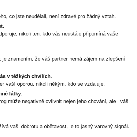
o, co jste neudělali, není zdravé pro žádný vztah.
t.
dporuje, nikoli ten, kdo vás neustále připomíná vaše
it je znamením, že váš partner nemá zájem na zlepšení
ás v těžkých chvílích.
r vaší oporou, nikoli někým, kdo se vzdaluje.
né látky.
 může negativně ovlivnit nejen jeho chování, ale i váš
ívá vaši dobrotu a obětavost, je to jasný varovný signál.