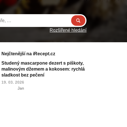
Rozšířené hledání
Nejčtenější na iRecept.cz
Studený mascarpone dezert s piškoty,
malinovým džemem a kokosem: rychlá
sladkost bez pečení
19. 03. 2026
Jan