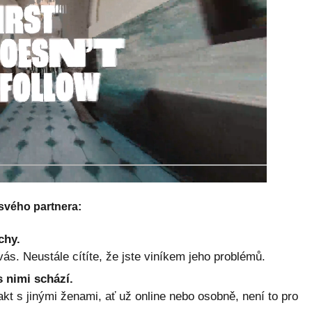
 svého partnera:
chy.
ás. Neustále cítíte, že jste viníkem jeho problémů.
s nimi schází.
kt s jinými ženami, ať už online nebo osobně, není to pro