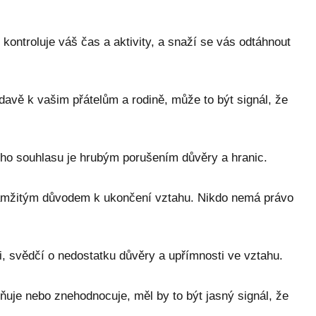
kontroluje váš čas a aktivity, a snaží se vás odtáhnout
avě k vašim přátelům a rodině, může to být signál, že
eho souhlasu je hrubým porušením důvěry a hranic.
okamžitým důvodem k ukončení vztahu. Nikdo nemá právo
i, svědčí o nedostatku důvěry a upřímnosti ve vztahu.
uje nebo znehodnocuje, měl by to být jasný signál, že