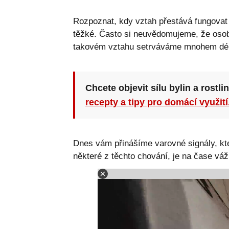
Rozpoznat, kdy vztah přestává fungovat 
těžké. Často si neuvědomujeme, že osob
takovém vztahu setrváváme mnohem dél
Chcete objevit sílu bylin a rostli
recepty a tipy pro domácí využití
Dnes vám přinášíme varovné signály, kte
některé z těchto chování, je na čase váž