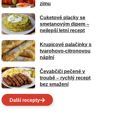
zimu
Cuketové placky se
smetanovým dipem –
nejlepší letní recept
Krupicové palačinky s
tvarohovo-citronovou
náplní
Čevabčiči pečené v
troubě – rychlý recept
bez smažení
Další recepty