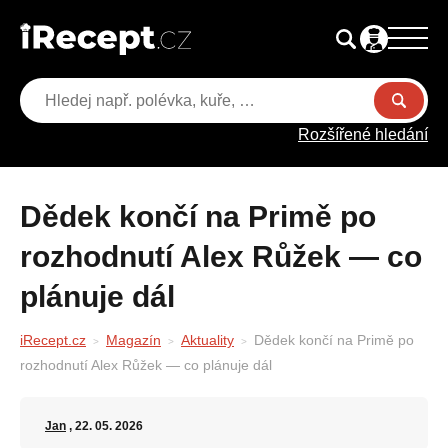
Rozšířené hledání
Dědek končí na Primě po
rozhodnutí Alex Růžek — co
plánuje dál
iRecept.cz
Magazín
Aktuality
Dědek končí na Primě po
rozhodnutí Alex Růžek — co plánuje dál
Jan
, 22. 05. 2026