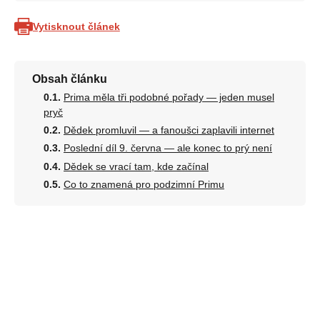
Vytisknout článek
Obsah článku
Prima měla tři podobné pořady — jeden musel
pryč
Dědek promluvil — a fanoušci zaplavili internet
Poslední díl 9. června — ale konec to prý není
Dědek se vrací tam, kde začínal
Co to znamená pro podzimní Primu