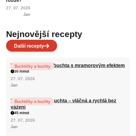
rozdíl?
27. 07. 2026
Jan
Nejnovější recepty
Další recepty
Vláčná olejová litá buchta s mramorovým efektem
Buchtičky a buchty
30 minut
27. 07. 2026
Jan
Hrnková maková buchta – vláčná a rychlá bez
Buchtičky a buchty
vážení
45 minut
27. 07. 2026
Jan