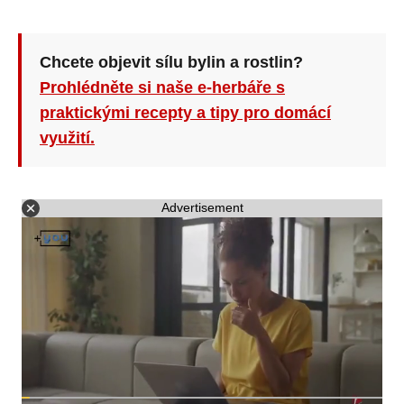
Chcete objevit sílu bylin a rostlin?
Prohlédněte si naše e-herbáře s
praktickými recepty a tipy pro domácí
využití.
Advertisement