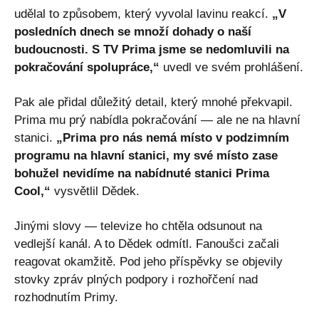
udělal to způsobem, který vyvolal lavinu reakcí.
„V
posledních dnech se množí dohady o naší
budoucnosti. S TV Prima jsme se nedomluvili na
pokračování spolupráce,“
uvedl ve svém prohlášení.
Pak ale přidal důležitý detail, který mnohé překvapil.
Prima mu prý nabídla pokračování — ale ne na hlavní
stanici.
„Prima pro nás nemá místo v podzimním
programu na hlavní stanici, my své místo zase
bohužel nevidíme na nabídnuté stanici Prima
Cool,“
vysvětlil Dědek.
Jinými slovy — televize ho chtěla odsunout na
vedlejší kanál. A to Dědek odmítl. Fanoušci začali
reagovat okamžitě. Pod jeho příspěvky se objevily
stovky zpráv plných podpory i rozhořčení nad
rozhodnutím Primy.