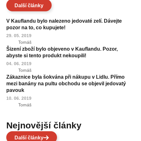
Další články
V Kauflandu bylo nalezeno jedovaté zelí. Dávejte
pozor na to, co kupujete!
29. 05. 2019
Tomáš
Šizení zboží bylo objeveno v Kauflandu. Pozor,
abyste si tento produkt nekoupili!
04. 06. 2019
Tomáš
Zákaznice byla šokvána při nákupu v Lidlu. Přímo
mezi banány na pultu obchodu se objevil jedovatý
pavouk
10. 06. 2019
Tomáš
Nejnovější články
Další články