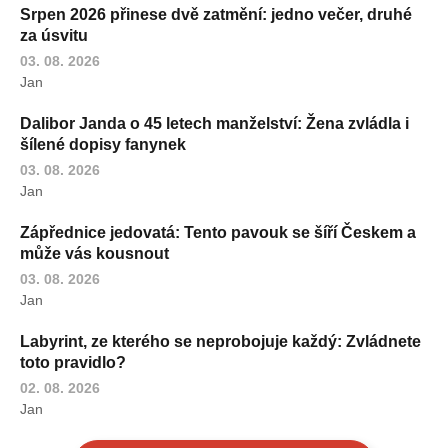
Srpen 2026 přinese dvě zatmění: jedno večer, druhé
za úsvitu
03. 08. 2026
Jan
Dalibor Janda o 45 letech manželství: Žena zvládla i
šílené dopisy fanynek
03. 08. 2026
Jan
Zápřednice jedovatá: Tento pavouk se šíří Českem a
může vás kousnout
03. 08. 2026
Jan
Labyrint, ze kterého se neprobojuje každý: Zvládnete
toto pravidlo?
02. 08. 2026
Jan