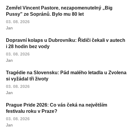
Zemřel Vincent Pastore, nezapomenutelný „Big
Pussy" ze Sopránů. Bylo mu 80 let
03. 08. 2026
Jan
Dopravní kolaps u Dubrovníku: Řidiči čekali v autech
i 28 hodin bez vody
03. 08. 2026
Jan
Tragédie na Slovensku: Pád malého letadla u Zvolena
si vyžádal tři životy
03. 08. 2026
Jan
Prague Pride 2026: Co vás čeká na největším
festivalu roku v Praze?
03. 08. 2026
Jan