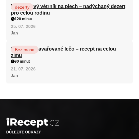
Karamelový větrník na plech – nadýchaný dezert
dezerty
pro celou rodinu
120 minut
25. 07. 2026
Jan
Babiččino zavařované lečo – recept na celou
Bez masa
zimu
90 minut
21. 07. 2026
Jan
DŮLEŽITÉ ODKAZY