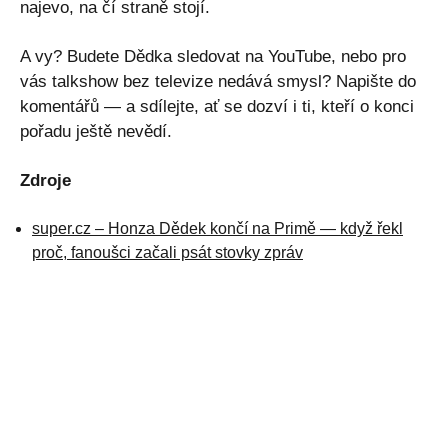
najevo, na čí straně stojí.
A vy? Budete Dědka sledovat na YouTube, nebo pro
vás talkshow bez televize nedává smysl? Napište do
komentářů — a sdílejte, ať se dozví i ti, kteří o konci
pořadu ještě nevědí.
Zdroje
super.cz – Honza Dědek končí na Primě — když řekl
proč, fanoušci začali psát stovky zpráv