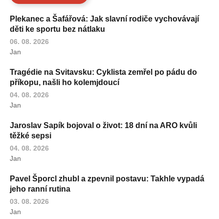
Plekanec a Šafářová: Jak slavní rodiče vychovávají
děti ke sportu bez nátlaku
06. 08. 2026
Jan
Tragédie na Svitavsku: Cyklista zemřel po pádu do
příkopu, našli ho kolemjdoucí
04. 08. 2026
Jan
Jaroslav Sapík bojoval o život: 18 dní na ARO kvůli
těžké sepsi
04. 08. 2026
Jan
Pavel Šporcl zhubl a zpevnil postavu: Takhle vypadá
jeho ranní rutina
03. 08. 2026
Jan