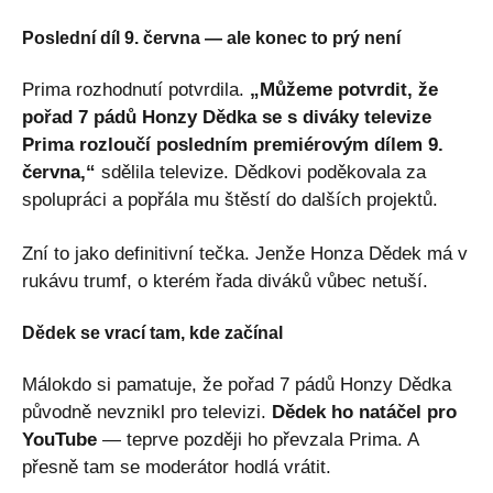
Poslední díl 9. června — ale konec to prý není
Prima rozhodnutí potvrdila.
„Můžeme potvrdit, že
pořad 7 pádů Honzy Dědka se s diváky televize
Prima rozloučí posledním premiérovým dílem 9.
června,“
sdělila televize. Dědkovi poděkovala za
spolupráci a popřála mu štěstí do dalších projektů.
Zní to jako definitivní tečka. Jenže Honza Dědek má v
rukávu trumf, o kterém řada diváků vůbec netuší.
Dědek se vrací tam, kde začínal
Málokdo si pamatuje, že pořad 7 pádů Honzy Dědka
původně nevznikl pro televizi.
Dědek ho natáčel pro
YouTube
— teprve později ho převzala Prima. A
přesně tam se moderátor hodlá vrátit.