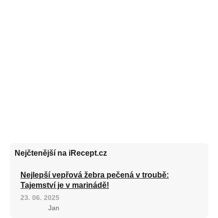
Nejčtenější na iRecept.cz
Nejlepší vepřová žebra pečená v troubě:
Tajemství je v marinádě!
23. 06. 2025
Jan