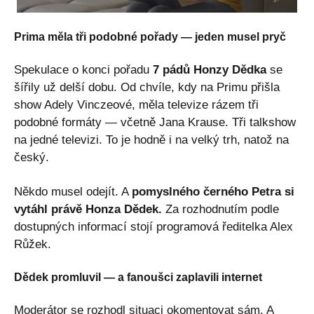
Prima měla tři podobné pořady — jeden musel pryč
Spekulace o konci pořadu
7 pádů Honzy Dědka
se
šířily už delší dobu. Od chvíle, kdy na Primu přišla
show Adely Vinczeové, měla televize rázem tři
podobné formáty — včetně Jana Krause. Tři talkshow
na jedné televizi. To je hodně i na velký trh, natož na
český.
Někdo musel odejít. A
pomyslného černého Petra si
vytáhl právě Honza Dědek.
Za rozhodnutím podle
dostupných informací stojí programová ředitelka Alex
Růžek.
Dědek promluvil — a fanoušci zaplavili internet
Moderátor se rozhodl situaci okomentovat sám. A