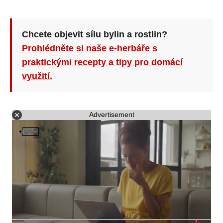
Chcete objevit sílu bylin a rostlin?
Prohlédněte si naše e-herbáře s
praktickými recepty a tipy pro domácí
využití.
Advertisement