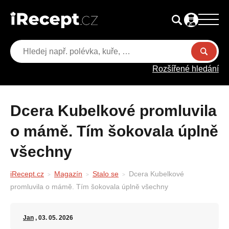
Rozšířené hledání
Dcera Kubelkové promluvila
o mámě. Tím šokovala úplně
všechny
iRecept.cz
Magazín
Stalo se
Dcera Kubelkové
promluvila o mámě. Tím šokovala úplně všechny
Jan
, 03. 05. 2026