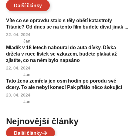
Další články
Víte co se opravdu stalo s těly obětí katastrofy
Titanic? Od dnes se na tento film budete dívat jinak ...
22. 04. 2024
Jan
Mladík v 18 letech naboural do auta dívky. Dívka
držela v ruce lístek se vzkazem, budete plakat až
zjistíte, co na něm bylo napsáno
22. 04. 2024
Jan
Tato žena zemřela jen osm hodin po porodu své
dcery. To ale nebyl konec! Pak přišlo něco šokující
23. 04. 2024
Jan
Nejnovější články
Další články