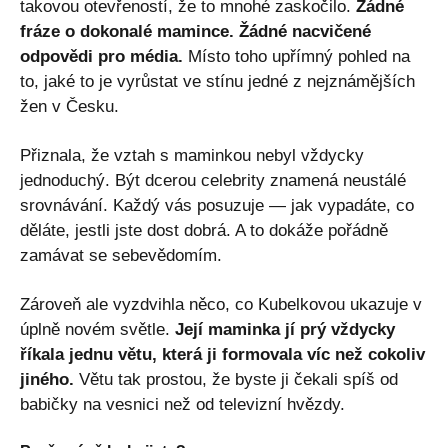
takovou otevřeností, že to mnohé zaskočilo.
Žádné
fráze o dokonalé mamince. Žádné nacvičené
odpovědi pro média.
Místo toho upřímný pohled na
to, jaké to je vyrůstat ve stínu jedné z nejznámějších
žen v Česku.
Přiznala, že vztah s maminkou nebyl vždycky
jednoduchý. Být dcerou celebrity znamená neustálé
srovnávání. Každý vás posuzuje — jak vypadáte, co
děláte, jestli jste dost dobrá. A to dokáže pořádně
zamávat se sebevědomím.
Zároveň ale vyzdvihla něco, co Kubelkovou ukazuje v
úplně novém světle.
Její maminka jí prý vždycky
říkala jednu větu, která ji formovala víc než cokoliv
jiného.
Větu tak prostou, že byste ji čekali spíš od
babičky na vesnici než od televizní hvězdy.