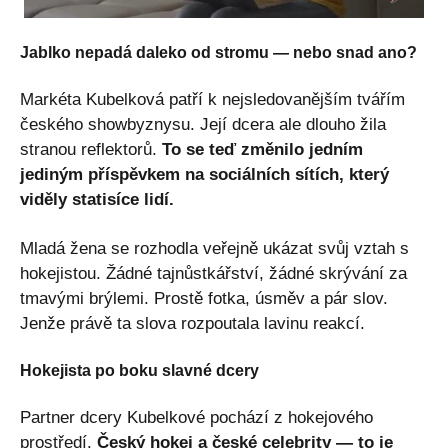
Jablko nepadá daleko od stromu — nebo snad ano?
Markéta Kubelková patří k nejsledovanějším tvářím
českého showbyznysu. Její dcera ale dlouho žila
stranou reflektorů.
To se teď změnilo jedním
jediným příspěvkem na sociálních sítích, který
viděly statisíce lidí.
Mladá žena se rozhodla veřejně ukázat svůj vztah s
hokejistou. Žádné tajnůstkářství, žádné skrývání za
tmavými brýlemi. Prostě fotka, úsměv a pár slov.
Jenže právě ta slova rozpoutala lavinu reakcí.
Hokejista po boku slavné dcery
Partner dcery Kubelkové pochází z hokejového
prostředí.
Český hokej a české celebrity — to je