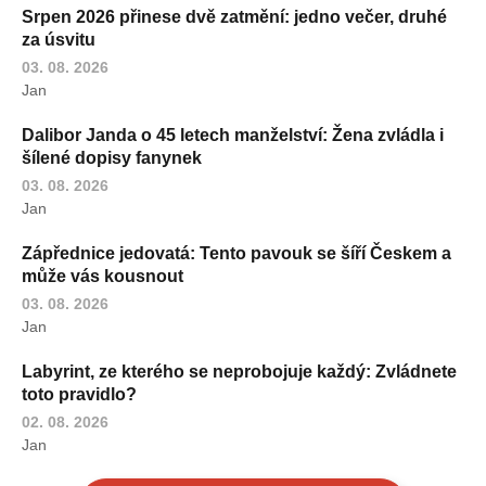
Srpen 2026 přinese dvě zatmění: jedno večer, druhé
za úsvitu
03. 08. 2026
Jan
Dalibor Janda o 45 letech manželství: Žena zvládla i
šílené dopisy fanynek
03. 08. 2026
Jan
Zápřednice jedovatá: Tento pavouk se šíří Českem a
může vás kousnout
03. 08. 2026
Jan
Labyrint, ze kterého se neprobojuje každý: Zvládnete
toto pravidlo?
02. 08. 2026
Jan