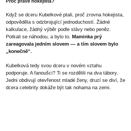
Proč právě hokejista?
Když se dceru Kubelkové ptali, proč zrovna hokejista,
odpověděla s odzbrojující jednoduchostí. Žádné
kalkulace, žádný výběr podle slávy nebo peněz.
Potkali se náhodou, a bylo to.
Maminka prý
zareagovala jedním slovem — a tím slovem bylo
„konečně“.
Kubelková tedy svou dceru v novém vztahu
podporuje. A fanoušci? Ti se rozdělili na dva tábory.
Jedni obdivují otevřenost mladé ženy, druzí se diví, že
dcera celebrity dokáže být tak nohama na zemi.