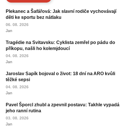
Plekanec a Šafářová: Jak slavní rodiče vychovávají
děti ke sportu bez nátlaku
06. 08. 2026
Jan
Tragédie na Svitavsku: Cyklista zemřel po pádu do
příkopu, našli ho kolemjdoucí
04. 08. 2026
Jan
Jaroslav Sapík bojoval o život: 18 dní na ARO kvůli
těžké sepsi
04. 08. 2026
Jan
Pavel Šporcl zhubl a zpevnil postavu: Takhle vypadá
jeho ranní rutina
03. 08. 2026
Jan