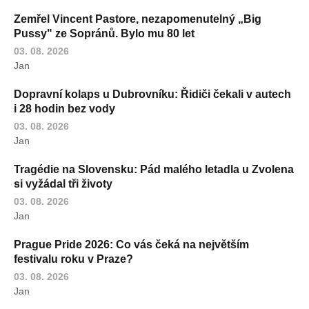
Zemřel Vincent Pastore, nezapomenutelný „Big
Pussy" ze Sopránů. Bylo mu 80 let
03. 08. 2026
Jan
Dopravní kolaps u Dubrovníku: Řidiči čekali v autech
i 28 hodin bez vody
03. 08. 2026
Jan
Tragédie na Slovensku: Pád malého letadla u Zvolena
si vyžádal tři životy
03. 08. 2026
Jan
Prague Pride 2026: Co vás čeká na největším
festivalu roku v Praze?
03. 08. 2026
Jan