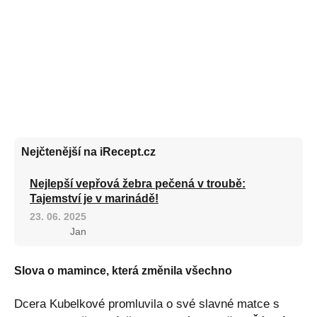
Nejčtenější na iRecept.cz
Nejlepší vepřová žebra pečená v troubě:
Tajemství je v marinádě!
23. 06. 2025
Jan
Slova o mamince, která změnila všechno
Dcera Kubelkové promluvila o své slavné matce s