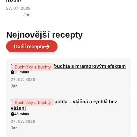
rozdíl?
27. 07. 2026
Jan
Nejnovější recepty
Další recepty
Vláčná olejová litá buchta s mramorovým efektem
Buchtičky a buchty
30 minut
27. 07. 2026
Jan
Hrnková maková buchta – vláčná a rychlá bez
Buchtičky a buchty
vážení
45 minut
27. 07. 2026
Jan