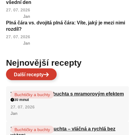
všední den
27. 07. 2026
Jan
Plná čára vs. dvojitá plná čára: Víte, jaký je mezi nimi
rozdíl?
27. 07. 2026
Jan
Nejnovější recepty
Další recepty
Vláčná olejová litá buchta s mramorovým efektem
Buchtičky a buchty
30 minut
27. 07. 2026
Jan
Hrnková maková buchta – vláčná a rychlá bez
Buchtičky a buchty