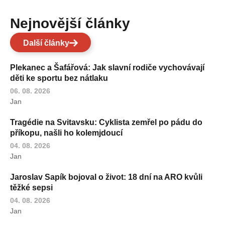
Nejnovější články
Další články
Plekanec a Šafářová: Jak slavní rodiče vychovávají
děti ke sportu bez nátlaku
06. 08. 2026
Jan
Tragédie na Svitavsku: Cyklista zemřel po pádu do
příkopu, našli ho kolemjdoucí
04. 08. 2026
Jan
Jaroslav Sapík bojoval o život: 18 dní na ARO kvůli
těžké sepsi
04. 08. 2026
Jan