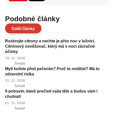
Podobné články
Další články
Rozkrojte citrony a nechte je přes noc v ložnici.
Citrónový osvěžovač, který má v noci zázračné
účinky
19. 11. 2018
Tomáš
Mytí kuřete před pečením? Proč to nedělat? Má to
zdravotní rizika
21. 11. 2018
Tomáš
9 potravin, které pročistí vaše tělo a budou vám i
chutnat!
21. 11. 2018
Tomáš