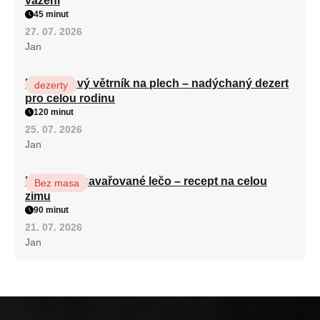
vážení
45 minut
27. 07. 2026
Jan
Karamelový větrník na plech – nadýchaný dezert
dezerty
pro celou rodinu
120 minut
25. 07. 2026
Jan
Babiččino zavařované lečo – recept na celou
Bez masa
zimu
90 minut
21. 07. 2026
Jan