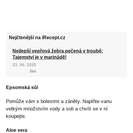
Nejčtenější na iRecept.cz
Nejlepší vepřová žebra pečená v troubě:
Tajemství je v marinádě!
23. 06. 2025
Jan
Epsomská sůl
Pomůže vám s bolestmi a záněty. Naplňte vanu
velkým množstvím vody a soli a chvíli se v ní
koupejte.
Aloe vera