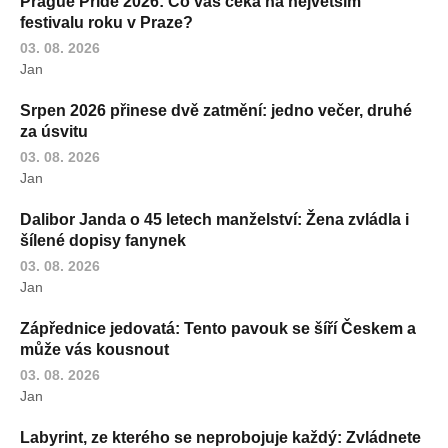
Prague Pride 2026: Co vás čeká na největším
festivalu roku v Praze?
03. 08. 2026
Jan
Srpen 2026 přinese dvě zatmění: jedno večer, druhé
za úsvitu
03. 08. 2026
Jan
Dalibor Janda o 45 letech manželství: Žena zvládla i
šílené dopisy fanynek
03. 08. 2026
Jan
Zápřednice jedovatá: Tento pavouk se šíří Českem a
může vás kousnout
03. 08. 2026
Jan
Labyrint, ze kterého se neprobojuje každý: Zvládnete