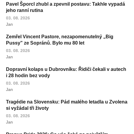
Pavel Šporcl zhubl a zpevnil postavu: Takhle vypadá
jeho ranní rutina
03. 08. 2026
Jan
Zemřel Vincent Pastore, nezapomenutelný „Big
Pussy" ze Sopránů. Bylo mu 80 let
03. 08. 2026
Jan
Dopravní kolaps u Dubrovníku: Řidiči čekali v autech
i 28 hodin bez vody
03. 08. 2026
Jan
Tragédie na Slovensku: Pád malého letadla u Zvolena
si vyžádal tři životy
03. 08. 2026
Jan