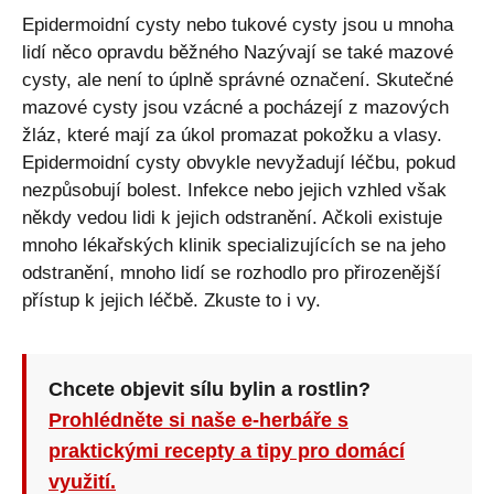
Epidermoidní cysty nebo tukové cysty jsou u mnoha
lidí něco opravdu běžného Nazývají se také mazové
cysty, ale není to úplně správné označení. Skutečné
mazové cysty jsou vzácné a pocházejí z mazových
žláz, které mají za úkol promazat pokožku a vlasy.
Epidermoidní cysty obvykle nevyžadují léčbu, pokud
nezpůsobují bolest. Infekce nebo jejich vzhled však
někdy vedou lidi k jejich odstranění. Ačkoli existuje
mnoho lékařských klinik specializujících se na jeho
odstranění, mnoho lidí se rozhodlo pro přirozenější
přístup k jejich léčbě. Zkuste to i vy.
Chcete objevit sílu bylin a rostlin?
Prohlédněte si naše e-herbáře s
praktickými recepty a tipy pro domácí
využití.