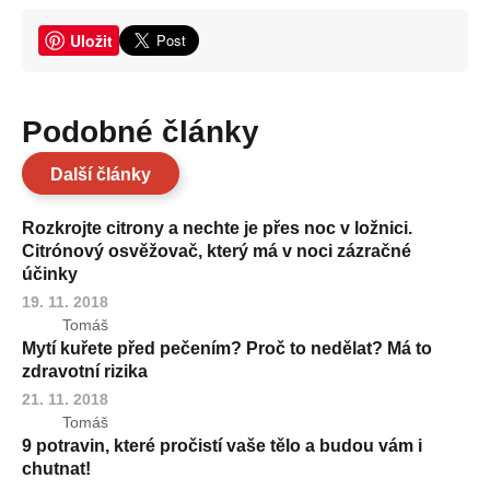
Uložit
Podobné články
Další články
Rozkrojte citrony a nechte je přes noc v ložnici.
Citrónový osvěžovač, který má v noci zázračné
účinky
19. 11. 2018
Tomáš
Mytí kuřete před pečením? Proč to nedělat? Má to
zdravotní rizika
21. 11. 2018
Tomáš
9 potravin, které pročistí vaše tělo a budou vám i
chutnat!