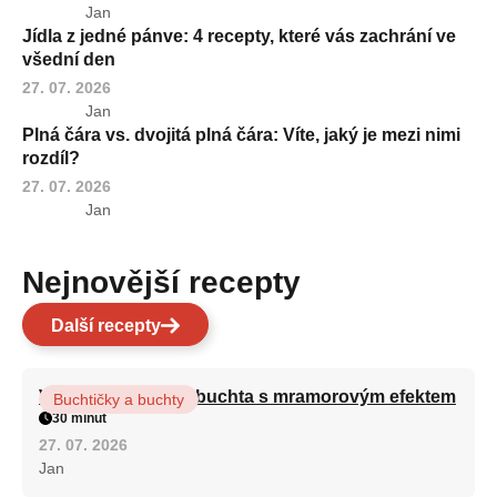
Jan
Jídla z jedné pánve: 4 recepty, které vás zachrání ve
všední den
27. 07. 2026
Jan
Plná čára vs. dvojitá plná čára: Víte, jaký je mezi nimi
rozdíl?
27. 07. 2026
Jan
Nejnovější recepty
Další recepty
Vláčná olejová litá buchta s mramorovým efektem
Buchtičky a buchty
30 minut
27. 07. 2026
Jan