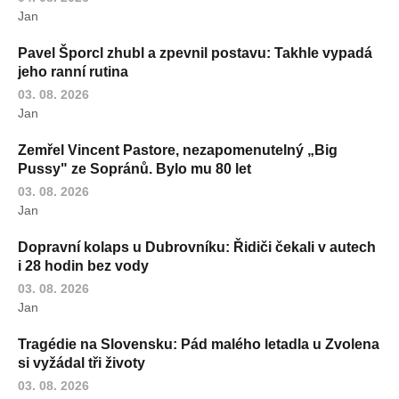
Jan
Pavel Šporcl zhubl a zpevnil postavu: Takhle vypadá
jeho ranní rutina
03. 08. 2026
Jan
Zemřel Vincent Pastore, nezapomenutelný „Big
Pussy" ze Sopránů. Bylo mu 80 let
03. 08. 2026
Jan
Dopravní kolaps u Dubrovníku: Řidiči čekali v autech
i 28 hodin bez vody
03. 08. 2026
Jan
Tragédie na Slovensku: Pád malého letadla u Zvolena
si vyžádal tři životy
03. 08. 2026