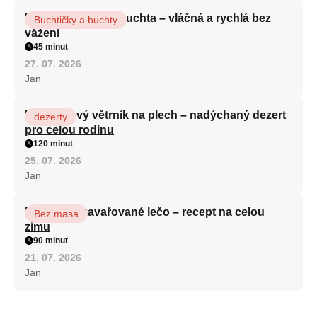
Hrnková maková buchta – vláčná a rychlá bez
Buchtičky a buchty
vážení
45 minut
27. 07. 2026
Jan
Karamelový větrník na plech – nadýchaný dezert
dezerty
pro celou rodinu
120 minut
25. 07. 2026
Jan
Babiččino zavařované lečo – recept na celou
Bez masa
zimu
90 minut
21. 07. 2026
Jan