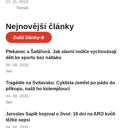
21. 11. 2018
Tomáš
Nejnovější články
Další články
Plekanec a Šafářová: Jak slavní rodiče vychovávají
děti ke sportu bez nátlaku
06. 08. 2026
Jan
Tragédie na Svitavsku: Cyklista zemřel po pádu do
příkopu, našli ho kolemjdoucí
04. 08. 2026
Jan
Jaroslav Sapík bojoval o život: 18 dní na ARO kvůli
těžké sepsi
04. 08. 2026