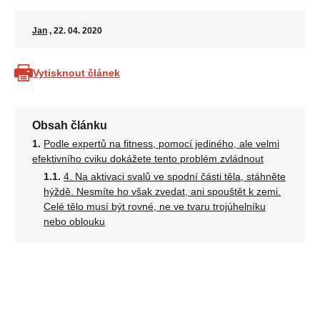
Jan
, 22. 04. 2020
Vytisknout článek
Obsah článku
Podle expertů na fitness, pomocí jediného, ​​ale velmi
efektivního cviku dokážete tento problém zvládnout
4. Na aktivaci svalů ve spodní části těla, stáhněte
hýždě. Nesmíte ho však zvedat, ani spouštět k zemi.
Celé tělo musí být rovné, ne ve tvaru trojúhelníku
nebo oblouku