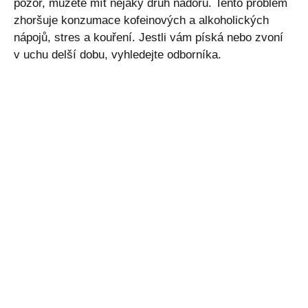
pozor, můžete mít nějaký druh nádoru. Tento problém
zhoršuje konzumace kofeinových a alkoholických
nápojů, stres a kouření. Jestli vám píská nebo zvoní
v uchu delší dobu, vyhledejte odborníka.