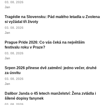
03. 08. 2026
Jan
Tragédie na Slovensku: Pád malého letadla u Zvolena
si vyžádal tři životy
03. 08. 2026
Jan
Prague Pride 2026: Co vás čeká na největším
festivalu roku v Praze?
03. 08. 2026
Jan
Srpen 2026 přinese dvě zatmění: jedno večer, druhé
za úsvitu
03. 08. 2026
Jan
Dalibor Janda o 45 letech manželství: Žena zvládla i
šílené dopisy fanynek
03. 08. 2026