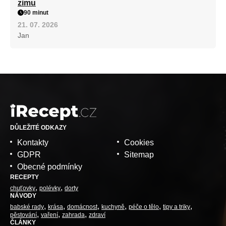
zimu
90 minut
21. 07. 2026
Jan
DŮLEŽITÉ ODKAZY
Kontakty
Cookies
GDPR
Sitemap
Obecné podmínky
RECEPTY
chuťovky
polévky
dorty
NÁVODY
babské rady
krása
domácnost
kuchyně
péče o tělo
tipy a triky
pěstování
vaření
zahrada
zdraví
ČLÁNKY