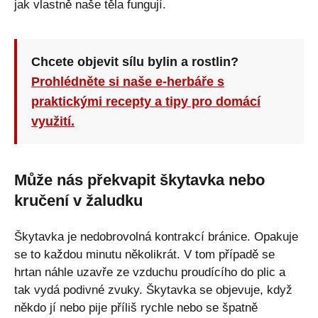
jak vlastně naše těla fungují.
Chcete objevit sílu bylin a rostlin?
Prohlédněte si naše e-herbáře s
praktickými recepty a tipy pro domácí
využití.
Může nás překvapit škytavka nebo
kručení v žaludku
Škytavka je nedobrovolná kontrakcí bránice. Opakuje
se to každou minutu několikrát. V tom případě se
hrtan náhle uzavře ze vzduchu proudícího do plic a
tak vydá podivné zvuky. Škytavka se objevuje, když
někdo jí nebo pije příliš rychle nebo se špatně