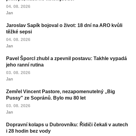
04. 08. 2026
Jan
Jaroslav Sapík bojoval o život: 18 dní na ARO kvůli
těžké sepsi
04. 08. 2026
Jan
Pavel Šporcl zhubl a zpevnil postavu: Takhle vypadá
jeho ranní rutina
03. 08. 2026
Jan
Zemřel Vincent Pastore, nezapomenutelný „Big
Pussy" ze Sopránů. Bylo mu 80 let
03. 08. 2026
Jan
Dopravní kolaps u Dubrovníku: Řidiči čekali v autech
i 28 hodin bez vody