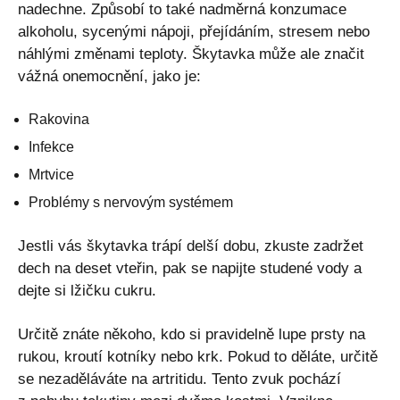
nadechne. Způsobí to také nadměrná konzumace
alkoholu, sycenými nápoji, přejídáním, stresem nebo
náhlými změnami teploty. Škytavka může ale značit
vážná onemocnění, jako je:
Rakovina
Infekce
Mrtvice
Problémy s nervovým systémem
Jestli vás škytavka trápí delší dobu, zkuste zadržet
dech na deset vteřin, pak se napijte studené vody a
dejte si lžičku cukru.
Určitě znáte někoho, kdo si pravidelně lupe prsty na
rukou, kroutí kotníky nebo krk. Pokud to děláte, určitě
se nezaděláváte na artritidu. Tento zvuk pochází