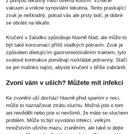
z pohybu tekutiny mezi dvěma kostmi. Vznikne
vakuum a vnikne synoviální tekutina. Tento praskající
zvuk je neškodný, pokud vás ale prsty bolí, je dobré
se obrátit na lékaře.
Kručení v žaludku způsobuje hlavně hlad, ale může to
být také konzumací příliš sladkých potravin. Zvuk je
způsoben diletujícím gastrointestinálním traktem, tyto
svalové kontrakce pomáhají rozkládat potraviny. Stačí
se jen malinko najíst, abyste kručení v břiše zabránili.
Zvoní vám v uších? Můžete mít infekci
Ke zvonění uší dochází hlavně před spaním v noci,
může to naznačovat ztrátu sluchu. Možná jste o tom
ani nevěděli nebo jste si nevšimli, že máte se sluchem
problém. Může to být vyvoláno infekcí, velkým
množstvím ušního mazu, zraněním, ale také si dejte