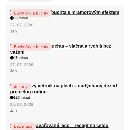
Vláčná olejová litá buchta s mramorovým efektem
Buchtičky a buchty
30 minut
27. 07. 2026
Jan
Hrnková maková buchta – vláčná a rychlá bez
Buchtičky a buchty
vážení
45 minut
27. 07. 2026
Jan
Karamelový větrník na plech – nadýchaný dezert
dezerty
pro celou rodinu
120 minut
25. 07. 2026
Jan
Babiččino zavařované lečo – recept na celou
Bez masa