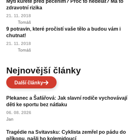
Mytí kuřete před pečením? Proč to nedělat? Má to
zdravotní rizika
21. 11. 2018
Tomáš
9 potravin, které pročistí vaše tělo a budou vám i
chutnat!
21. 11. 2018
Tomáš
Nejnovější články
Další články
Plekanec a Šafářová: Jak slavní rodiče vychovávají
děti ke sportu bez nátlaku
06. 08. 2026
Jan
Tragédie na Svitavsku: Cyklista zemřel po pádu do
příkopu, našli ho kolemjdoucí