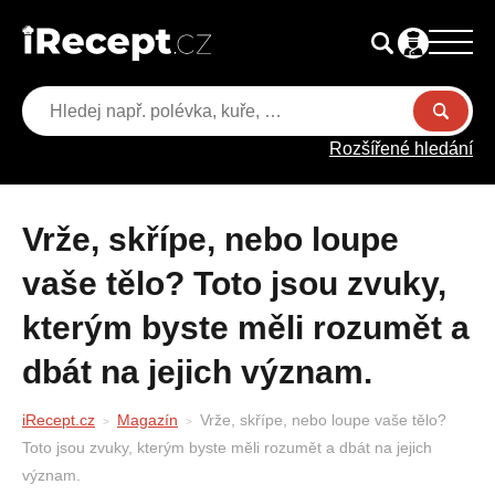
Rozšířené hledání
Vrže, skřípe, nebo loupe
vaše tělo? Toto jsou zvuky,
kterým byste měli rozumět a
dbát na jejich význam.
iRecept.cz
Magazín
Vrže, skřípe, nebo loupe vaše tělo?
Toto jsou zvuky, kterým byste měli rozumět a dbát na jejich
význam.