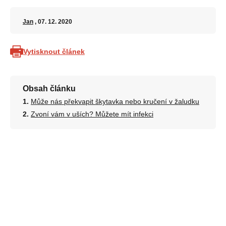
Jan
, 07. 12. 2020
Vytisknout článek
Obsah článku
Může nás překvapit škytavka nebo kručení v žaludku
Zvoní vám v uších? Můžete mít infekci