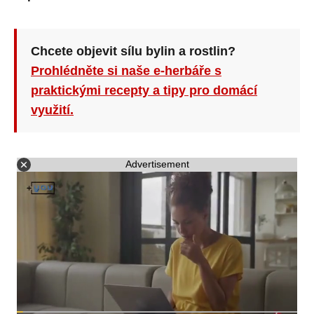
Chcete objevit sílu bylin a rostlin?
Prohlédněte si naše e-herbáře s
praktickými recepty a tipy pro domácí
využití.
Advertisement