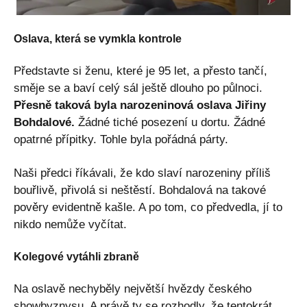
Oslava, která se vymkla kontrole
Představte si ženu, které je 95 let, a přesto tančí,
směje se a baví celý sál ještě dlouho po půlnoci.
Přesně taková byla narozeninová oslava Jiřiny
Bohdalové.
Žádné tiché posezení u dortu. Žádné
opatrné přípitky. Tohle byla pořádná párty.
Naši předci říkávali, že kdo slaví narozeniny příliš
bouřlivě, přivolá si neštěstí. Bohdalová na takové
pověry evidentně kašle. A po tom, co předvedla, jí to
nikdo nemůže vyčítat.
Kolegové vytáhli zbraně
Na oslavě nechyběly největší hvězdy českého
showbyznysu. A právě ty se rozhodly, že tentokrát