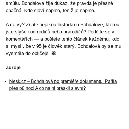
smůlu. Bohdalová žije důkaz, že pravda je přesně
opačná. Kdo slaví naplno, ten žije naplno.
A co vy? Znáte nějakou historku o Bohdalové, kterou
jste slyšeli od rodičů nebo prarodičů? Podělte se v
komentářích — a pošlete tento článek každému, kdo
si myslí, že v 95 je člověk starý. Bohdalová by se mu
vysmála do obličeje. 😄
Zdroje
blesk.cz – Bohdalová po premiéře dokumentu: Pařila
přes půlnoc! A co na ni práskli slavní?