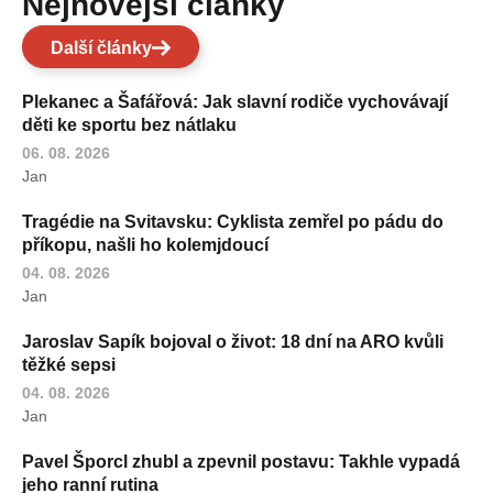
Nejnovější články
Další články
Plekanec a Šafářová: Jak slavní rodiče vychovávají
děti ke sportu bez nátlaku
06. 08. 2026
Jan
Tragédie na Svitavsku: Cyklista zemřel po pádu do
příkopu, našli ho kolemjdoucí
04. 08. 2026
Jan
Jaroslav Sapík bojoval o život: 18 dní na ARO kvůli
těžké sepsi
04. 08. 2026
Jan
Pavel Šporcl zhubl a zpevnil postavu: Takhle vypadá
jeho ranní rutina