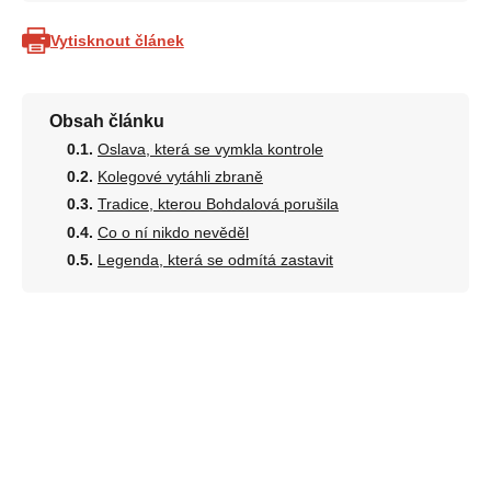
Vytisknout článek
Obsah článku
Oslava, která se vymkla kontrole
Kolegové vytáhli zbraně
Tradice, kterou Bohdalová porušila
Co o ní nikdo nevěděl
Legenda, která se odmítá zastavit