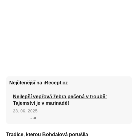
Nejčtenější na iRecept.cz
Nejlepší vepřová žebra pečená v troubě:
Tajemství je v marinádě!
23. 06. 2025
Jan
Tradice, kterou Bohdalová porušila