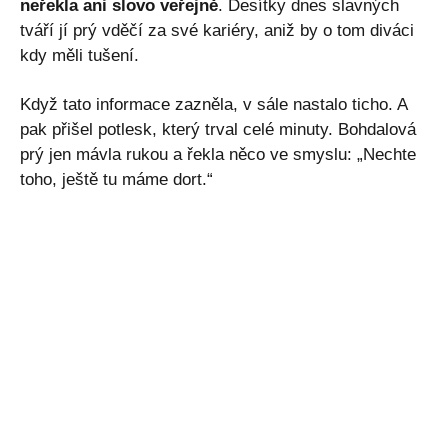
neřekla ani slovo veřejně
. Desítky dnes slavných
tváří jí prý vděčí za své kariéry, aniž by o tom diváci
kdy měli tušení.
Když tato informace zazněla, v sále nastalo ticho. A
pak přišel potlesk, který trval celé minuty. Bohdalová
prý jen mávla rukou a řekla něco ve smyslu: „Nechte
toho, ještě tu máme dort.“