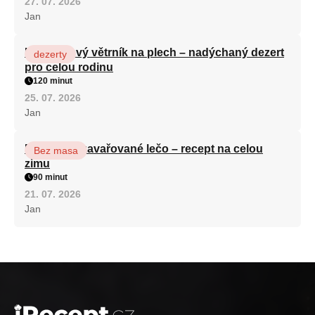
27. 07. 2026
Jan
Karamelový větrník na plech – nadýchaný dezert
dezerty
pro celou rodinu
120 minut
25. 07. 2026
Jan
Babiččino zavařované lečo – recept na celou
Bez masa
zimu
90 minut
21. 07. 2026
Jan