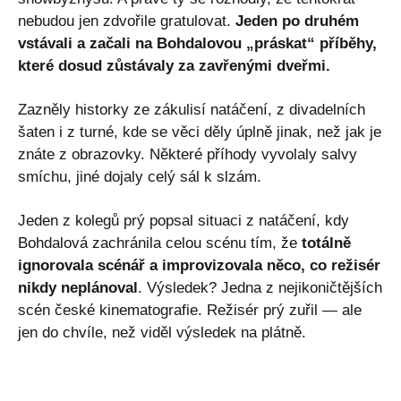
nebudou jen zdvořile gratulovat.
Jeden po druhém
vstávali a začali na Bohdalovou „práskat“ příběhy,
které dosud zůstávaly za zavřenými dveřmi.
Zazněly historky ze zákulisí natáčení, z divadelních
šaten i z turné, kde se věci děly úplně jinak, než jak je
znáte z obrazovky. Některé příhody vyvolaly salvy
smíchu, jiné dojaly celý sál k slzám.
Jeden z kolegů prý popsal situaci z natáčení, kdy
Bohdalová zachránila celou scénu tím, že
totálně
ignorovala scénář a improvizovala něco, co režisér
nikdy neplánoval
. Výsledek? Jedna z nejikoničtějších
scén české kinematografie. Režisér prý zuřil — ale
jen do chvíle, než viděl výsledek na plátně.