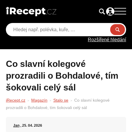
Rozšířené hledání
Co slavní kolegové
prozradili o Bohdalové, tím
šokovali celý sál
iRecept.cz
Magazín
Stalo se
Co slavní kolegové
prozradili o Bohdalové, tím šokovali celý sál
Jan
, 25. 04. 2026