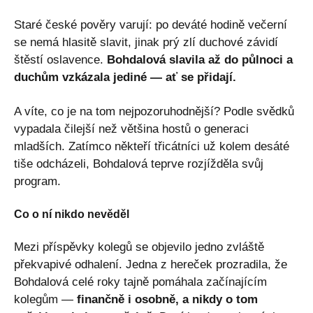
Staré české pověry varují: po deváté hodině večerní
se nemá hlasitě slavit, jinak prý zlí duchové závidí
štěstí oslavence.
Bohdalová slavila až do půlnoci a
duchům vzkázala jediné — ať se přidají.
A víte, co je na tom nejpozoruhodnější? Podle svědků
vypadala čilejší než většina hostů o generaci
mladších. Zatímco někteří třicátníci už kolem desáté
tiše odcházeli, Bohdalová teprve rozjížděla svůj
program.
Co o ní nikdo nevěděl
Mezi příspěvky kolegů se objevilo jedno zvláště
překvapivé odhalení. Jedna z hereček prozradila, že
Bohdalová celé roky tajně pomáhala začínajícím
kolegům —
finančně i osobně, a nikdy o tom