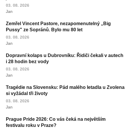
03. 08. 2026
Jan
Zemřel Vincent Pastore, nezapomenutelný „Big
Pussy" ze Sopránů. Bylo mu 80 let
03. 08. 2026
Jan
Dopravní kolaps u Dubrovníku: Řidiči čekali v autech
i 28 hodin bez vody
03. 08. 2026
Jan
Tragédie na Slovensku: Pád malého letadla u Zvolena
si vyžádal tři životy
03. 08. 2026
Jan
Prague Pride 2026: Co vás čeká na největším
festivalu roku v Praze?