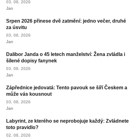
03. 08. 2026
Jan
Srpen 2026 přinese dvě zatmění: jedno večer, druhé
za úsvitu
03. 08. 2026
Jan
Dalibor Janda o 45 letech manželství: Žena zvládla i
šílené dopisy fanynek
03. 08. 2026
Jan
Zápřednice jedovatá: Tento pavouk se šíří Českem a
může vás kousnout
03. 08. 2026
Jan
Labyrint, ze kterého se neprobojuje každý: Zvládnete
toto pravidlo?
02. 08. 2026