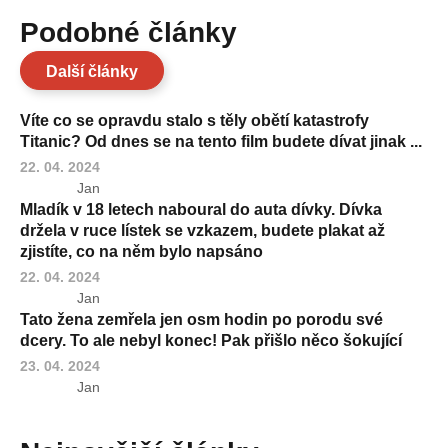
Podobné články
Další články
Víte co se opravdu stalo s těly obětí katastrofy
Titanic? Od dnes se na tento film budete dívat jinak ...
22. 04. 2024
Jan
Mladík v 18 letech naboural do auta dívky. Dívka
držela v ruce lístek se vzkazem, budete plakat až
zjistíte, co na něm bylo napsáno
22. 04. 2024
Jan
Tato žena zemřela jen osm hodin po porodu své
dcery. To ale nebyl konec! Pak přišlo něco šokující
23. 04. 2024
Jan