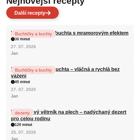
Nejnovější recepty
Další recepty
Vláčná olejová litá buchta s mramorovým efektem
Buchtičky a buchty
30 minut
27. 07. 2026
Jan
Hrnková maková buchta – vláčná a rychlá bez
Buchtičky a buchty
vážení
45 minut
27. 07. 2026
Jan
Karamelový větrník na plech – nadýchaný dezert
dezerty
pro celou rodinu
120 minut
25. 07. 2026
Jan