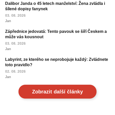
Dalibor Janda o 45 letech manželství: Žena zvládla i
šílené dopisy fanynek
03. 08. 2026
Jan
Zápřednice jedovatá: Tento pavouk se šíří Českem a
může vás kousnout
03. 08. 2026
Jan
Labyrint, ze kterého se neprobojuje každý: Zvládnete
toto pravidlo?
02. 08. 2026
Jan
Zobrazit další články