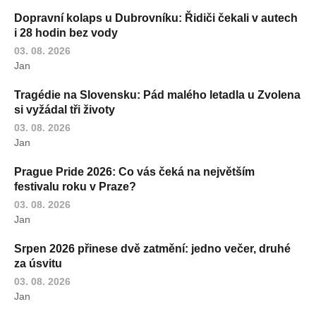
Dopravní kolaps u Dubrovníku: Řidiči čekali v autech
i 28 hodin bez vody
03. 08. 2026
Jan
Tragédie na Slovensku: Pád malého letadla u Zvolena
si vyžádal tři životy
03. 08. 2026
Jan
Prague Pride 2026: Co vás čeká na největším
festivalu roku v Praze?
03. 08. 2026
Jan
Srpen 2026 přinese dvě zatmění: jedno večer, druhé
za úsvitu
03. 08. 2026
Jan