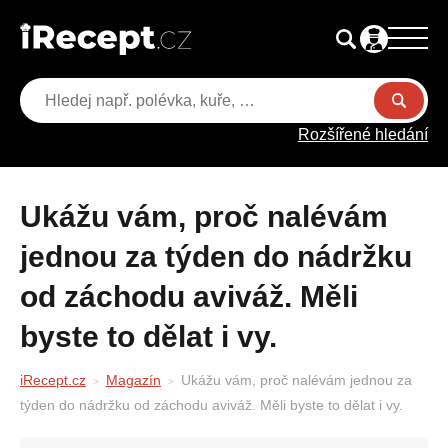
Rozšířené hledání
Ukážu vám, proč nalévám
jednou za týden do nádržku
od záchodu aviváž. Měli
byste to dělat i vy.
iRecept.cz
Magazín
Ukážu vám, proč nalévám jednou za
týden do nádržku od záchodu aviváž. Měli byste to dělat i vy.