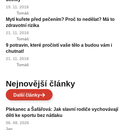
19. 11. 2018
Tomáš
Mytí kuřete před pečením? Proč to nedělat? Má to
zdravotní rizika
21. 11. 2018
Tomáš
9 potravin, které pročistí vaše tělo a budou vám i
chutnat!
21. 11. 2018
Tomáš
Nejnovější články
Další články
Plekanec a Šafářová: Jak slavní rodiče vychovávají
děti ke sportu bez nátlaku
06. 08. 2026
Jan