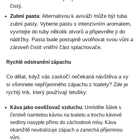
čistý.
Zubní pasta
: Alternativou k aviváži může být tuba
zubní pasty. Vyberte pastu s intenzivním aromatem,
vyvrtejte do tuby několik otvorů a připevněte ji do
nádržky. Pasta bude postupně uvolňovat svou vůni a
zároveň čistit vnitřní část splachovače.
Rychlé odstranění zápachu
Co dělat, když vás zaskočí nečekaná návštěva a vy
si všimnete nepříjemného zápachu z toalety? Zde je
rychlý trik, který používají letušky:
Káva jako osvěžovač vzduchu
: Umístěte šálek s
čerstvě namletou kávou na toaletu a trochu kávové
sedliny nasypte přímo do záchodové mísy. Káva
okamžitě neutralizuje zápach a zanechá příjemnou
vůni.