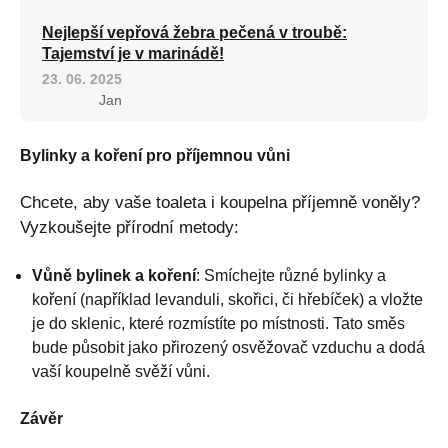
Nejlepší vepřová žebra pečená v troubě:
Tajemství je v marinádě!
23. 06. 2025
Jan
Bylinky a koření pro příjemnou vůni
Chcete, aby vaše toaleta i koupelna příjemně voněly?
Vyzkoušejte přírodní metody:
Vůně bylinek a koření
: Smíchejte různé bylinky a
koření (například levanduli, skořici, či hřebíček) a vložte
je do sklenic, které rozmístíte po místnosti. Tato směs
bude působit jako přirozený osvěžovač vzduchu a dodá
vaší koupelně svěží vůni.
Závěr