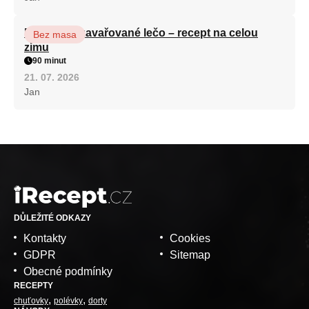
Babiččino zavařované lečo – recept na celou
Bez masa
zimu
90 minut
21. 07. 2026
Jan
DŮLEŽITÉ ODKAZY
Kontakty
Cookies
GDPR
Sitemap
Obecné podmínky
RECEPTY
chuťovky
polévky
dorty