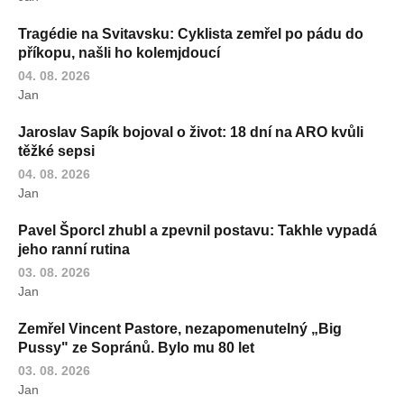
Tragédie na Svitavsku: Cyklista zemřel po pádu do
příkopu, našli ho kolemjdoucí
04. 08. 2026
Jan
Jaroslav Sapík bojoval o život: 18 dní na ARO kvůli
těžké sepsi
04. 08. 2026
Jan
Pavel Šporcl zhubl a zpevnil postavu: Takhle vypadá
jeho ranní rutina
03. 08. 2026
Jan
Zemřel Vincent Pastore, nezapomenutelný „Big
Pussy" ze Sopránů. Bylo mu 80 let
03. 08. 2026
Jan