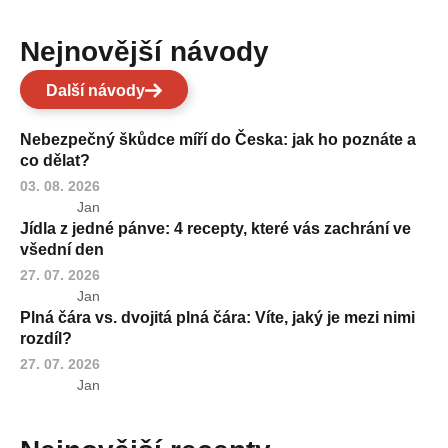
Nejnovější návody
Další návody
Nebezpečný škůdce míří do Česka: jak ho poznáte a
co dělat?
03. 08. 2026
Jan
Jídla z jedné pánve: 4 recepty, které vás zachrání ve
všední den
27. 07. 2026
Jan
Plná čára vs. dvojitá plná čára: Víte, jaký je mezi nimi
rozdíl?
27. 07. 2026
Jan