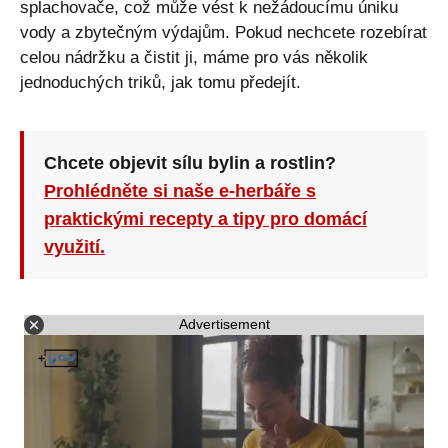
splachovače, což může vést k nežádoucímu úniku
vody a zbytečným výdajům. Pokud nechcete rozebírat
celou nádržku a čistit ji, máme pro vás několik
jednoduchých triků, jak tomu předejít.
Chcete objevit sílu bylin a rostlin?
Prohlédněte si naše e-herbáře s
praktickými recepty a tipy pro domácí
využití.
Advertisement