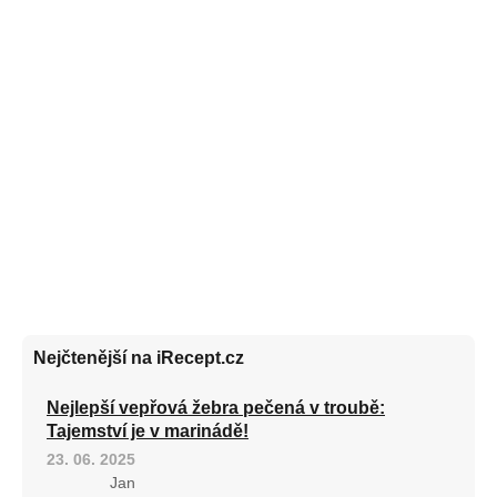
Nejčtenější na iRecept.cz
Nejlepší vepřová žebra pečená v troubě:
Tajemství je v marinádě!
23. 06. 2025
Jan