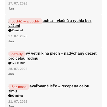
27. 07. 2026
Jan
Hrnková maková buchta – vláčná a rychlá bez
Buchtičky a buchty
vážení
45 minut
27. 07. 2026
Jan
Karamelový větrník na plech – nadýchaný dezert
dezerty
pro celou rodinu
120 minut
25. 07. 2026
Jan
Babiččino zavařované lečo – recept na celou
Bez masa
zimu
90 minut
21. 07. 2026
Jan