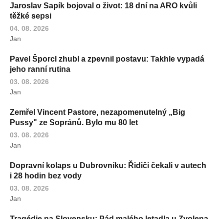
Jaroslav Sapík bojoval o život: 18 dní na ARO kvůli
těžké sepsi
04. 08. 2026
Jan
Pavel Šporcl zhubl a zpevnil postavu: Takhle vypadá
jeho ranní rutina
03. 08. 2026
Jan
Zemřel Vincent Pastore, nezapomenutelný „Big
Pussy" ze Sopránů. Bylo mu 80 let
03. 08. 2026
Jan
Dopravní kolaps u Dubrovníku: Řidiči čekali v autech
i 28 hodin bez vody
03. 08. 2026
Jan
Tragédie na Slovensku: Pád malého letadla u Zvolena