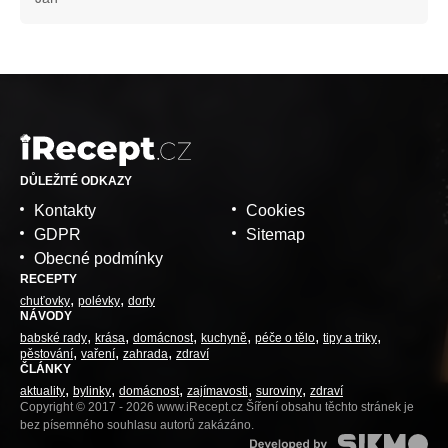
DŮLEŽITÉ ODKAZY
Kontakty
Cookies
GDPR
Sitemap
Obecné podmínky
RECEPTY
chuťovky
polévky
dorty
NÁVODY
babské rady
krása
domácnost
kuchyně
péče o tělo
tipy a triky
pěstování
vaření
zahrada
zdraví
ČLÁNKY
aktuality
bylinky
domácnost
zajímavosti
suroviny
zdraví
Copyright © 2017 - 2026 www.iRecept.cz Šíření obsahu těchto stránek je
bez písemného souhlasu autorů zakázáno.