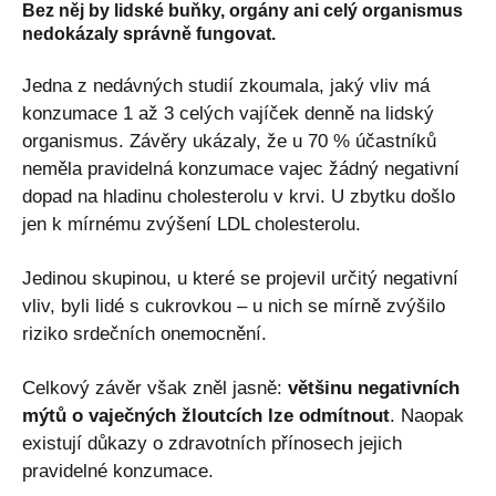
Bez něj by lidské buňky, orgány ani celý organismus
nedokázaly správně fungovat.
Jedna z nedávných studií zkoumala, jaký vliv má
konzumace 1 až 3 celých vajíček denně na lidský
organismus. Závěry ukázaly, že u 70 % účastníků
neměla pravidelná konzumace vajec žádný negativní
dopad na hladinu cholesterolu v krvi. U zbytku došlo
jen k mírnému zvýšení LDL cholesterolu.
Jedinou skupinou, u které se projevil určitý negativní
vliv, byli lidé s cukrovkou – u nich se mírně zvýšilo
riziko srdečních onemocnění.
Celkový závěr však zněl jasně:
většinu negativních
mýtů o vaječných žloutcích lze odmítnout
. Naopak
existují důkazy o zdravotních přínosech jejich
pravidelné konzumace.