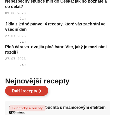
Nebezpečný škůdce míří do Česka: jak ho poznáte a
co dělat?
03. 08. 2026
Jan
Jídla z jedné pánve: 4 recepty, které vás zachrání ve
všední den
27. 07. 2026
Jan
Plná čára vs. dvojitá plná čára: Víte, jaký je mezi nimi
rozdíl?
27. 07. 2026
Jan
Nejnovější recepty
Další recepty
Vláčná olejová litá buchta s mramorovým efektem
Buchtičky a buchty
30 minut