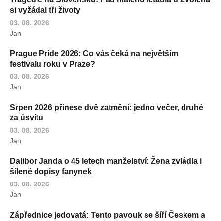
si vyžádal tři životy
03. 08. 2026
Jan
Prague Pride 2026: Co vás čeká na největším
festivalu roku v Praze?
03. 08. 2026
Jan
Srpen 2026 přinese dvě zatmění: jedno večer, druhé
za úsvitu
03. 08. 2026
Jan
Dalibor Janda o 45 letech manželství: Žena zvládla i
šílené dopisy fanynek
03. 08. 2026
Jan
Zápřednice jedovatá: Tento pavouk se šíří Českem a