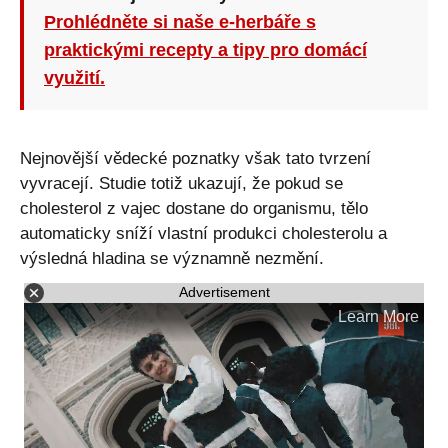
Prohlédněte si naše e-herbáře s
praktickými recepty a tipy pro domácí
využití.
Nejnovější vědecké poznatky však tato tvrzení
vyvracejí. Studie totiž ukazují, že pokud se
cholesterol z vajec dostane do organismu, tělo
automaticky sníží vlastní produkci cholesterolu a
výsledná hladina se významně nezmění.
Advertisement