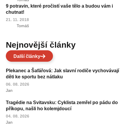
9 potravin, které pročistí vaše tělo a budou vám i
chutnat!
21. 11. 2018
Tomáš
Nejnovější články
Další články
Plekanec a Šafářová: Jak slavní rodiče vychovávají
děti ke sportu bez nátlaku
06. 08. 2026
Jan
Tragédie na Svitavsku: Cyklista zemřel po pádu do
příkopu, našli ho kolemjdoucí
04. 08. 2026
Jan