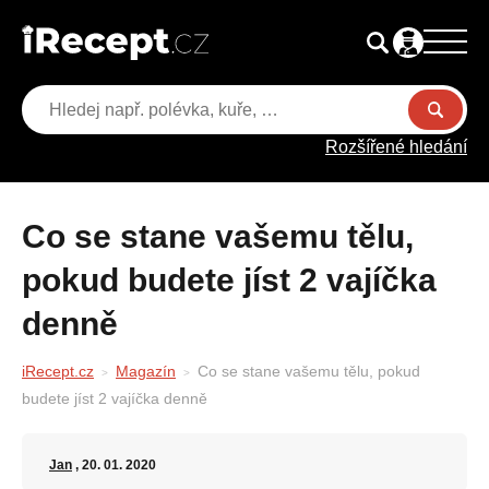
Rozšířené hledání
Co se stane vašemu tělu,
pokud budete jíst 2 vajíčka
denně
iRecept.cz
Magazín
Co se stane vašemu tělu, pokud
budete jíst 2 vajíčka denně
Jan
, 20. 01. 2020