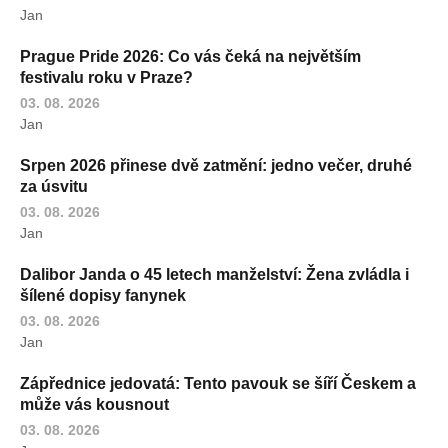
Jan
Prague Pride 2026: Co vás čeká na největším
festivalu roku v Praze?
03. 08. 2026
Jan
Srpen 2026 přinese dvě zatmění: jedno večer, druhé
za úsvitu
03. 08. 2026
Jan
Dalibor Janda o 45 letech manželství: Žena zvládla i
šílené dopisy fanynek
03. 08. 2026
Jan
Zápřednice jedovatá: Tento pavouk se šíří Českem a
může vás kousnout
03. 08. 2026