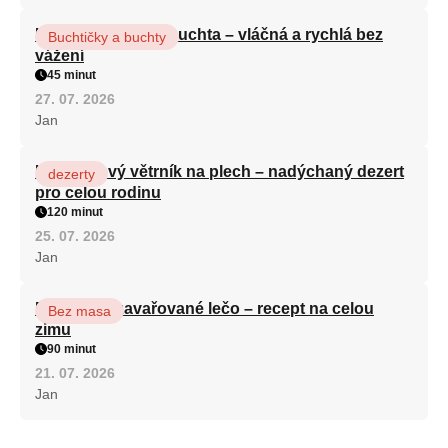
Hrnková maková buchta – vláčná a rychlá bez
Buchtičky a buchty
vážení
45 minut
27. 07. 2026
Jan
Karamelový větrník na plech – nadýchaný dezert
dezerty
pro celou rodinu
120 minut
25. 07. 2026
Jan
Babiččino zavařované lečo – recept na celou
Bez masa
zimu
90 minut
21. 07. 2026
Jan