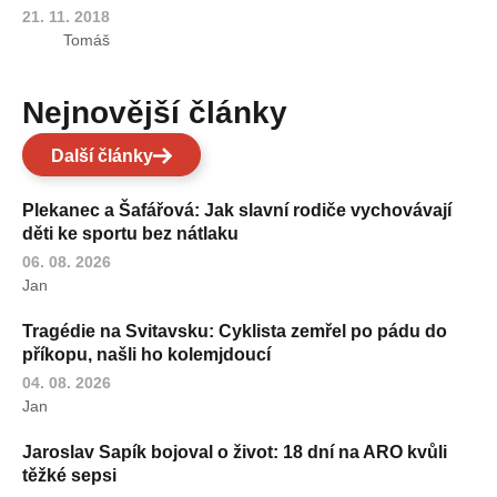
21. 11. 2018
Tomáš
Nejnovější články
Další články
Plekanec a Šafářová: Jak slavní rodiče vychovávají
děti ke sportu bez nátlaku
06. 08. 2026
Jan
Tragédie na Svitavsku: Cyklista zemřel po pádu do
příkopu, našli ho kolemjdoucí
04. 08. 2026
Jan
Jaroslav Sapík bojoval o život: 18 dní na ARO kvůli
těžké sepsi