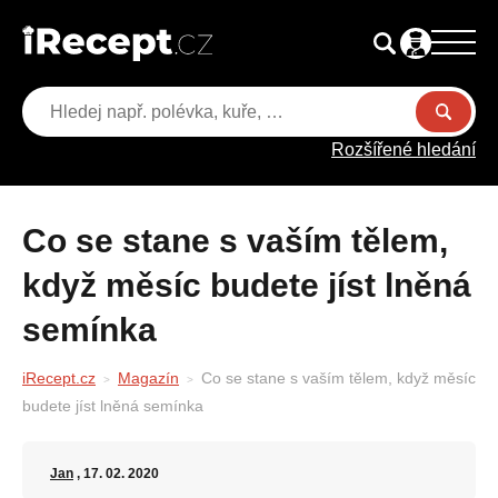
Rozšířené hledání
Co se stane s vaším tělem,
když měsíc budete jíst lněná
semínka
iRecept.cz
Magazín
Co se stane s vaším tělem, když měsíc
budete jíst lněná semínka
Jan
, 17. 02. 2020