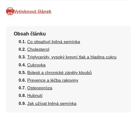
Vytisknout článek
Obsah článku
Co obsahují lněná semínka
Cholesterol
Triglyceridy, vysoký krevní tlak a hladina cukru
Cukrovka
Bolesti a chronické záněty kloubů
Prevence a léčba rakoviny
Osteoporóza
Hubnutí
Jak užívat lněná semínka