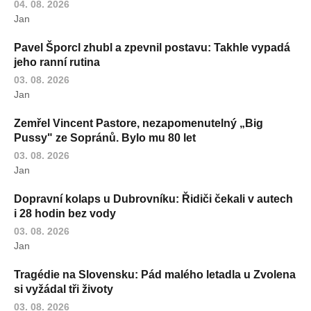
04. 08. 2026
Jan
Pavel Šporcl zhubl a zpevnil postavu: Takhle vypadá
jeho ranní rutina
03. 08. 2026
Jan
Zemřel Vincent Pastore, nezapomenutelný „Big
Pussy" ze Sopránů. Bylo mu 80 let
03. 08. 2026
Jan
Dopravní kolaps u Dubrovníku: Řidiči čekali v autech
i 28 hodin bez vody
03. 08. 2026
Jan
Tragédie na Slovensku: Pád malého letadla u Zvolena
si vyžádal tři životy
03. 08. 2026