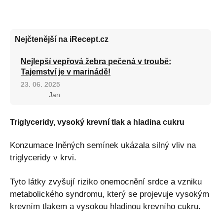
Nejčtenější na iRecept.cz
Nejlepší vepřová žebra pečená v troubě:
Tajemství je v marinádě!
23. 06. 2025
Jan
Triglyceridy, vysoký krevní tlak a hladina cukru
Konzumace lněných semínek ukázala silný vliv na
triglyceridy v krvi.
Tyto látky zvyšují riziko onemocnění srdce a vzniku
metabolického syndromu, který se projevuje vysokým
krevním tlakem a vysokou hladinou krevního cukru.