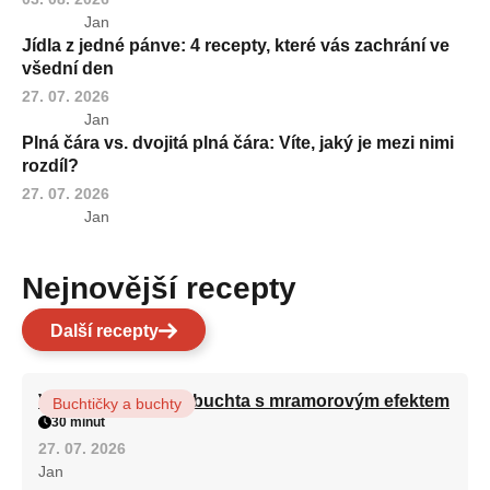
Jan
Jídla z jedné pánve: 4 recepty, které vás zachrání ve
všední den
27. 07. 2026
Jan
Plná čára vs. dvojitá plná čára: Víte, jaký je mezi nimi
rozdíl?
27. 07. 2026
Jan
Nejnovější recepty
Další recepty
Vláčná olejová litá buchta s mramorovým efektem
Buchtičky a buchty
30 minut
27. 07. 2026
Jan