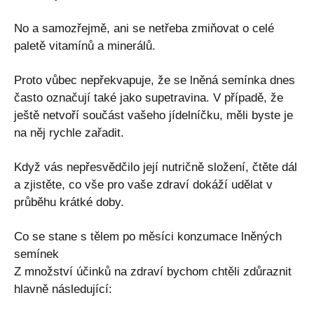
No a samozřejmě, ani se netřeba zmiňovat o celé
paletě vitamínů a minerálů.
Proto vůbec nepřekvapuje, že se lněná semínka dnes
často označují také jako supetravina. V případě, že
ještě netvoří součást vašeho jídelníčku, měli byste je
na něj rychle zařadit.
Když vás nepřesvědčilo její nutričně složení, čtěte dál
a zjistěte, co vše pro vaše zdraví dokáží udělat v
průběhu krátké doby.
Co se stane s tělem po měsíci konzumace lněných
semínek
Z množství účinků na zdraví bychom chtěli zdůraznit
hlavně následující: