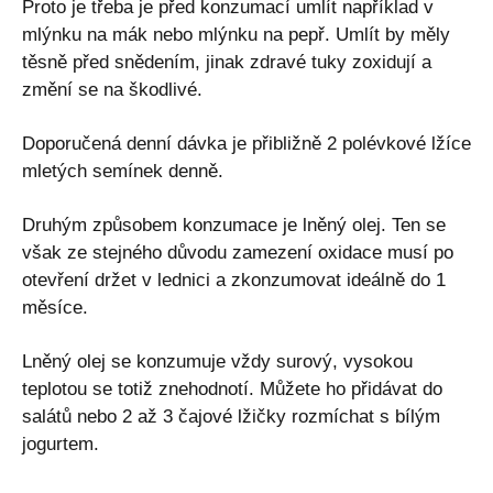
Proto je třeba je před konzumací umlít například v
mlýnku na mák nebo mlýnku na pepř. Umlít by měly
těsně před snědením, jinak zdravé tuky zoxidují a
změní se na škodlivé.
Doporučená denní dávka je přibližně 2 polévkové lžíce
mletých semínek denně.
Druhým způsobem konzumace je lněný olej. Ten se
však ze stejného důvodu zamezení oxidace musí po
otevření držet v lednici a zkonzumovat ideálně do 1
měsíce.
Lněný olej se konzumuje vždy surový, vysokou
teplotou se totiž znehodnotí. Můžete ho přidávat do
salátů nebo 2 až 3 čajové lžičky rozmíchat s bílým
jogurtem.