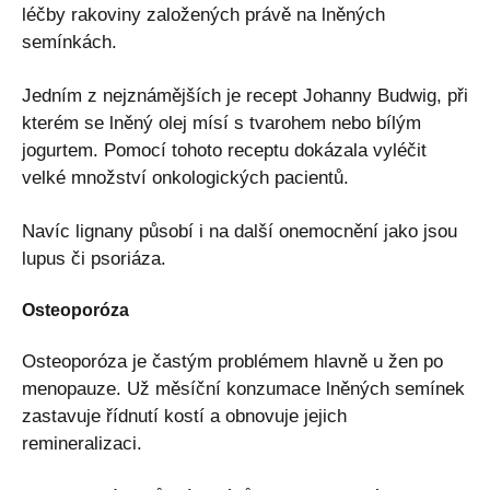
léčby rakoviny založených právě na lněných
semínkách.
Jedním z nejznámějších je recept Johanny Budwig, při
kterém se lněný olej mísí s tvarohem nebo bílým
jogurtem. Pomocí tohoto receptu dokázala vyléčit
velké množství onkologických pacientů.
Navíc lignany působí i na další onemocnění jako jsou
lupus či psoriáza.
Osteoporóza
Osteoporóza je častým problémem hlavně u žen po
menopauze. Už měsíční konzumace lněných semínek
zastavuje řídnutí kostí a obnovuje jejich
remineralizaci.