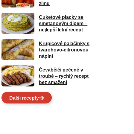
zimu
Cuketové placky se
smetanovým dipem –
nejlepší letní recept
Krupicové palačinky s
tvarohovo-citronovou
náplní
Čevabčiči pečené v
troubě – rychlý recept
bez smažení
Další recepty