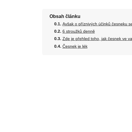
Obsah článku
Avšak o příznivých účinků česneku se
6 stroužků denně
Zde je přehled toho, jak česnek ve v
Česnek je lék