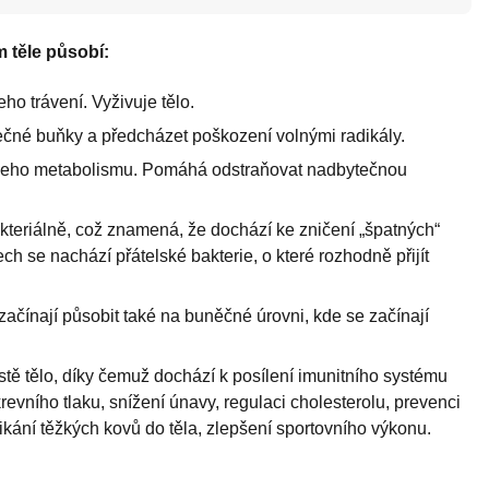
m těle působí:
ho trávení. Vyživuje tělo.
ečné buňky a předcházet poškození volnými radikály.
vašeho metabolismu. Pomáhá odstraňovat nadbytečnou
akteriálně, což znamená, že dochází ke zničení „špatných“
ech se nachází přátelské bakterie, o které rozhodně přijít
ačínají působit také na buněčné úrovni, kde se začínají
stě tělo, díky čemuž dochází k posílení imunitního systému
krevního tlaku, snížení únavy, regulaci cholesterolu, prevenci
ikání těžkých kovů do těla, zlepšení sportovního výkonu.