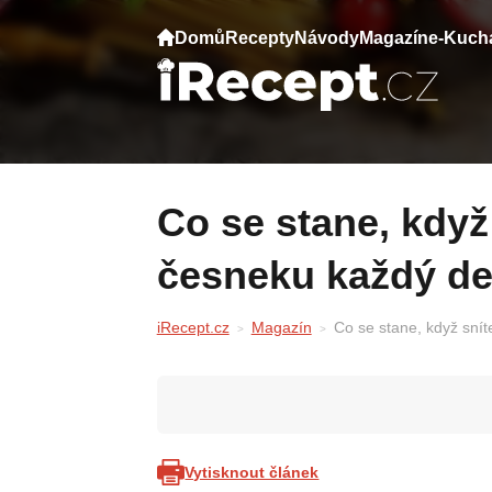
Domů
Recepty
Návody
Magazín
e-Kuch
Co se stane, když sníte 6 stroužků
česneku každý de
iRecept.cz
Magazín
Co se stane, když sní
Vytisknout článek