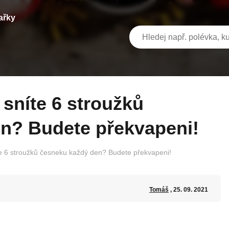
ařky
n? Budete překvapeni!
te 6 stroužků česneku každý den? Budete překvapeni!
Tomáš
, 25. 09. 2021