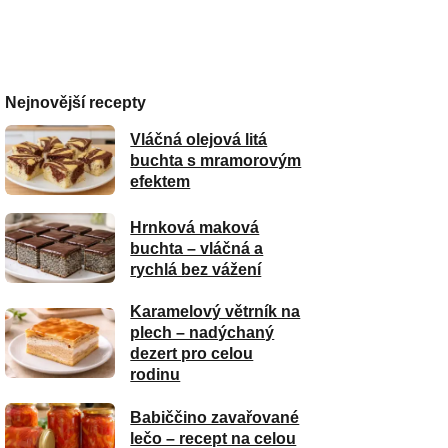
Nejnovější recepty
Vláčná olejová litá
buchta s mramorovým
efektem
Hrnková maková
buchta – vláčná a
rychlá bez vážení
Karamelový větrník na
plech – nadýchaný
dezert pro celou
rodinu
Babiččino zavařované
lečo – recept na celou