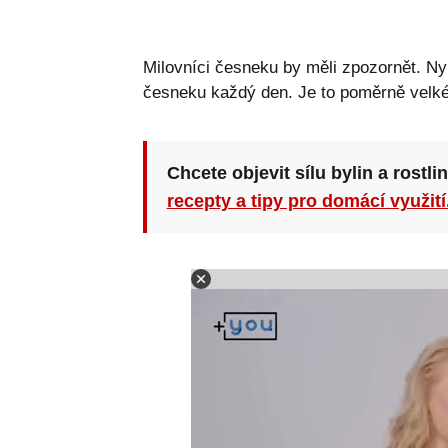
Milovníci česneku by měli zpozornět. Nyn
česneku každý den. Je to poměrně velk
Chcete objevit sílu bylin a rostli
recepty a tipy pro domácí využití