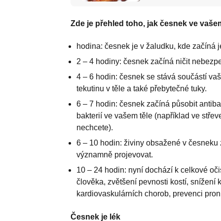
Zde je přehled toho, jak česnek ve vaše
hodina: česnek je v žaludku, kde začíná je
2 – 4 hodiny: česnek začíná ničit nebezp
4 – 6 hodin: česnek se stává součástí 
tekutinu v těle a také přebytečné tuky.
6 – 7 hodin: česnek začíná působit antib
bakterií ve vašem těle (například ve střev
nechcete).
6 – 10 hodin: živiny obsažené v česneku z
významně projevovat.
10 – 24 hodin: nyní dochází k celkové oči
člověka, zvětšení pevnosti kostí, snížení 
kardiovaskulárních chorob, prevenci pron
Česnek je lék