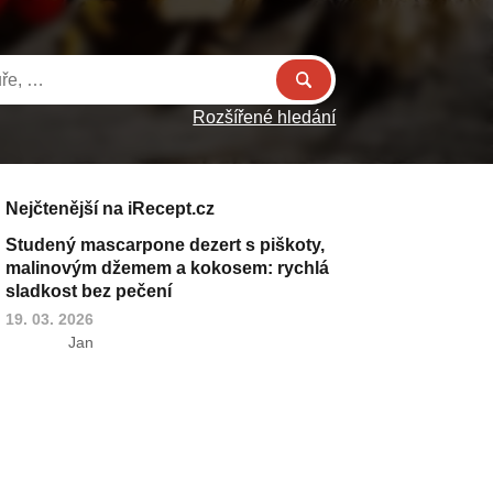
Rozšířené hledání
Nejčtenější na iRecept.cz
Studený mascarpone dezert s piškoty,
malinovým džemem a kokosem: rychlá
sladkost bez pečení
19. 03. 2026
Jan