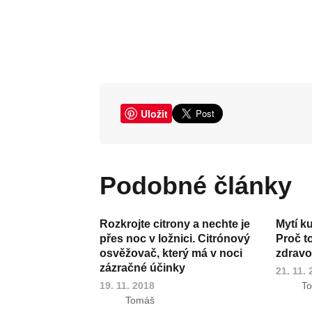
Uložit
Podobné články
Rozkrojte citrony a nechte je
Mytí k
přes noc v ložnici. Citrónový
Proč t
osvěžovač, který má v noci
zdravot
zázračné účinky
21. 11.
19. 11. 2018
T
Tomáš