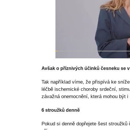
Avšak o příznivých účinků česneku se ví
Tak například víme, že přispívá ke sníže
léčbě ischemické choroby srdeční, stimu
závažná onemocnění, která mohou být i 
6 stroužků denně
Pokud si denně dopřejete šest stroužků