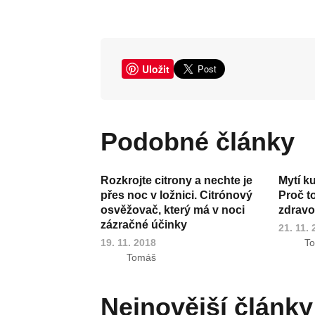
Uložit
Podobné články
Rozkrojte citrony a nechte je
Mytí k
přes noc v ložnici. Citrónový
Proč t
osvěžovač, který má v noci
zdravot
zázračné účinky
21. 11.
19. 11. 2018
T
Tomáš
Nejnovější články