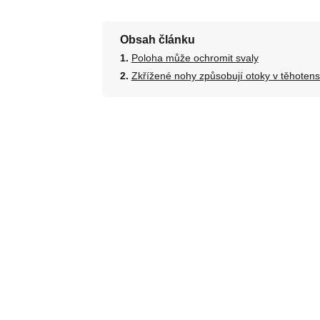
Obsah článku
Poloha může ochromit svaly
Zkřížené nohy způsobují otoky v těhotens