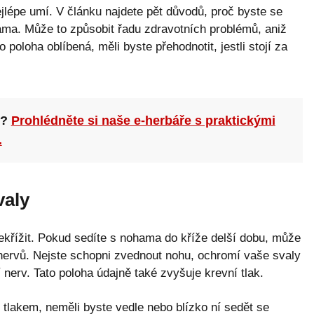
nejlépe umí. V článku najdete pět důvodů, proč byste se
ma. Může to způsobit řadu zdravotních problémů, aniž
 poloha oblíbená, měli byste přehodnotit, jestli stojí za
n?
Prohlédněte si naše e-herbáře s praktickými
.
valy
ekřížit. Pokud sedíte s nohama do kříže delší dobu, může
 nervů. Nejste schopni zvednout nohu, ochromí vaše svaly
nerv. Tato poloha údajně také zvyšuje krevní tlak.
tlakem, neměli byste vedle nebo blízko ní sedět se