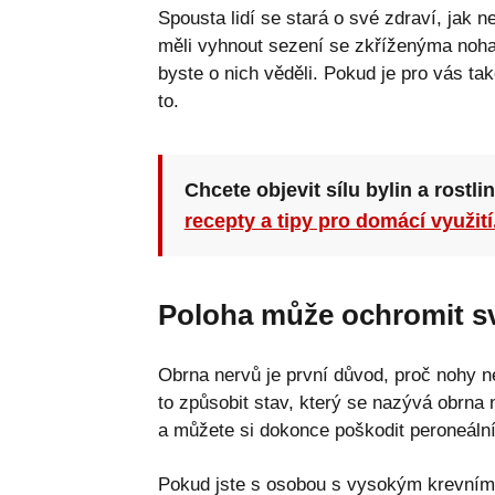
Spousta lidí se stará o své zdraví, jak 
měli vyhnout sezení se zkříženýma noha
byste o nich věděli. Pokud je pro vás tako
to.
Chcete objevit sílu bylin a rostli
recepty a tipy pro domácí využití
Poloha může ochromit s
Obrna nervů je první důvod, proč nohy n
to způsobit stav, který se nazývá obrna
a můžete si dokonce poškodit peroneální 
Pokud jste s osobou s vysokým krevním 