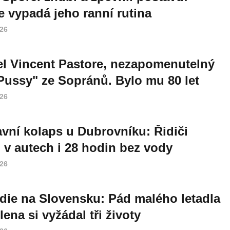
e vypadá jeho ranní rutina
026
l Vincent Pastore, nezapomenutelný
Pussy" ze Sopránů. Bylo mu 80 let
026
vní kolaps u Dubrovníku: Řidiči
i v autech i 28 hodin bez vody
026
die na Slovensku: Pád malého letadla
lena si vyžádal tři životy