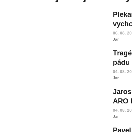
Pleka
vycho
06. 08. 2
Jan
Tragé
pádu 
04. 08. 2
Jan
Jaros
ARO k
04. 08. 2
Jan
Pavel