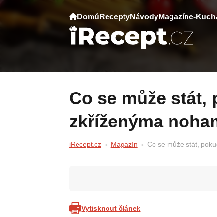
Domů
Recepty
Návody
Magazín
e-Kuch
Co se může stát, pokud sedíte se
zkříženýma noha
iRecept.cz
Magazín
Co se může stát, pok
Vytisknout článek