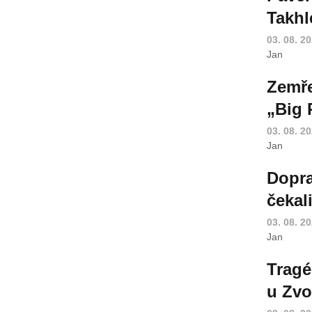
Takhl
03. 08. 2
Jan
Zemře
„Big 
03. 08. 2
Jan
Dopra
čekal
03. 08. 2
Jan
Tragé
u Zvo