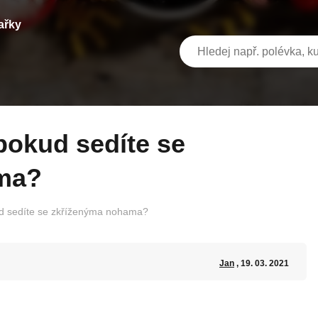
ařky
ma?
ud sedíte se zkříženýma nohama?
Jan
, 19. 03. 2021