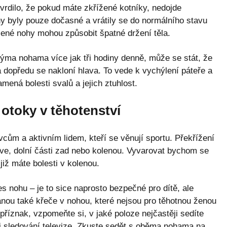
rdilo, že pokud máte zkřížené kotníky, nedojde
y byly pouze dočasné a vrátily se do normálního stavu
ížené nohy mohou způsobit špatné držení těla.
ýma nohama více jak tři hodiny denně, může se stát, že
dopředu se nakloní hlava. To vede k vychýlení páteře a
mená bolesti svalů a jejich ztuhlost.
otoky v těhotenství
cům a aktivním lidem, kteří se věnují sportu. Překřížení
ve, dolní části zad nebo kolenou. Vyvarovat bychom se
iž máte bolesti v kolenou.
s nohu – je to sice naprosto bezpečné pro dítě, ale
anou také křeče v nohou, které nejsou pro těhotnou ženou
říznak, vzpomeňte si, v jaké poloze nejčastěji sedíte
při sledování televize. Zkuste sedět s oběma nohama na