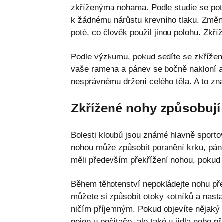
zkříženýma nohama. Podle studie se potv
k žádnému nárůstu krevního tlaku. Změn
poté, co člověk použil jinou polohu. Zkř
Podle výzkumu, pokud sedíte se zkřížen
vaše ramena a pánev se bočně nakloní a 
nesprávnému držení celého těla. A to zna
Zkřížené nohy způsobují 
Bolesti kloubů jsou známé hlavně sportov
nohou může způsobit poranění krku, pán
měli především překřížení nohou, pokud j
Během těhotenství nepokládejte nohu pře
můžete si způsobit otoky kotníků a nast
ničím příjemným. Pokud objevíte nějaký p
nejen u počítače, ale také u jídla nebo 