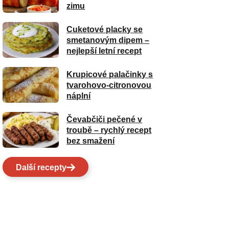
zimu
Cuketové placky se
smetanovým dipem –
nejlepší letní recept
Krupicové palačinky s
tvarohovo-citronovou
náplní
Čevabčiči pečené v
troubě – rychlý recept
bez smažení
Další recepty