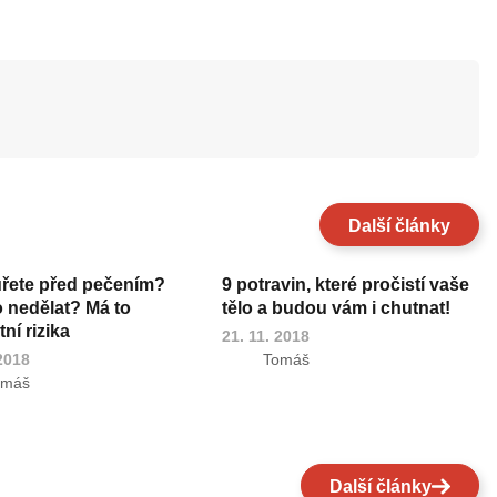
Další články
uřete před pečením?
9 potravin, které pročistí vaše
o nedělat? Má to
tělo a budou vám i chutnat!
ní rizika
21. 11. 2018
 2018
Tomáš
omáš
Další články