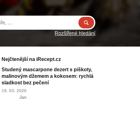
Rozšířené hledání
Nejčtenější na iRecept.cz
Studený mascarpone dezert s piškoty,
malinovým džemem a kokosem: rychlá
sladkost bez pečení
19. 03. 2026
Jan