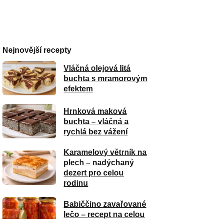
Nejnovější recepty
Vláčná olejová litá
buchta s mramorovým
efektem
Hrnková maková
buchta – vláčná a
rychlá bez vážení
Karamelový větrník na
plech – nadýchaný
dezert pro celou
rodinu
Babiččino zavařované
lečo – recept na celou