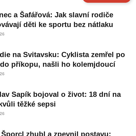
nec a Šafářová: Jak slavní rodiče
vávají děti ke sportu bez nátlaku
026
die na Svitavsku: Cyklista zemřel po
do příkopu, našli ho kolemjdoucí
026
lav Sapík bojoval o život: 18 dní na
vůli těžké sepsi
026
 Šporcl zhubl a zpevnil postavu: