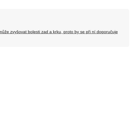
ůže zvyšovat bolesti zad a krku, proto by se při ní doporučuje