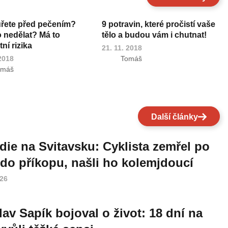
uřete před pečením?
9 potravin, které pročistí vaše
o nedělat? Má to
tělo a budou vám i chutnat!
ní rizika
21. 11. 2018
 2018
Tomáš
omáš
Další články
die na Svitavsku: Cyklista zemřel po
do příkopu, našli ho kolemjdoucí
026
lav Sapík bojoval o život: 18 dní na