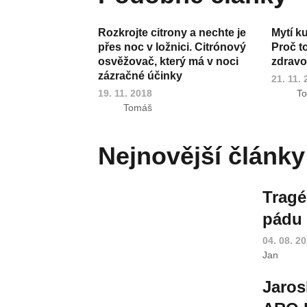
Rozkrojte citrony a nechte je
Mytí k
přes noc v ložnici. Citrónový
Proč t
osvěžovač, který má v noci
zdravot
zázračné účinky
21. 11.
19. 11. 2018
T
Tomáš
Nejnovější články
Tragé
pádu 
04. 08. 2
Jan
Jaros