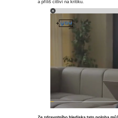
a příliš citliví na kritiku.
Ze zdravotního hlediska tato poloha může