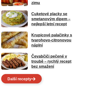
zimu
Cuketové placky se
smetanovým dipem –
nejlepší letní recept
Krupicové palačinky s
tvarohovo-citronovou
náplní
Čevabčiči pečené v
troubě – rychlý recept
bez smažení
Další recepty