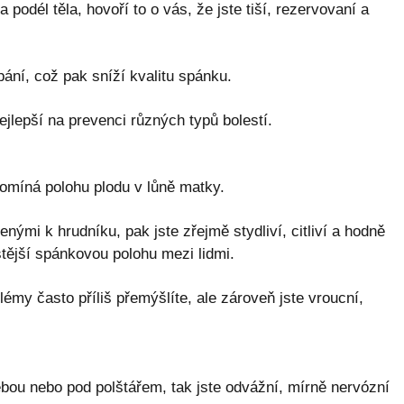
podél těla, hovoří to o vás, že jste tiší, rezervovaní a
ní, což pak sníží kvalitu spánku.
jlepší na prevenci různých typů bolestí.
pomíná polohu plodu v lůně matky.
enými k hrudníku, pak jste zřejmě stydliví, citliví a hodně
stější spánkovou polohu mezi lidmi.
lémy často příliš přemýšlíte, ale zároveň jste vroucní,
bou nebo pod polštářem, tak jste odvážní, mírně nervózní