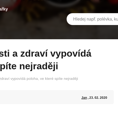
ařky
píte nejraději
zdraví vypovídá poloha, ve které spíte nejraději
Jan
, 23. 02. 2020