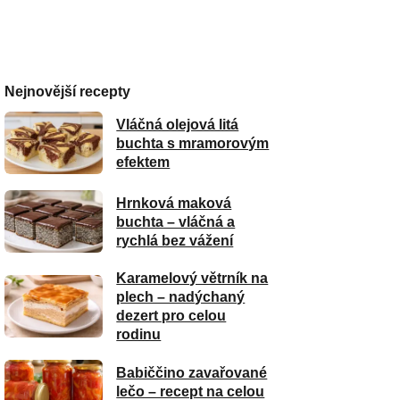
Nejnovější recepty
Vláčná olejová litá
buchta s mramorovým
efektem
Hrnková maková
buchta – vláčná a
rychlá bez vážení
Karamelový větrník na
plech – nadýchaný
dezert pro celou
rodinu
Babiččino zavařované
lečo – recept na celou