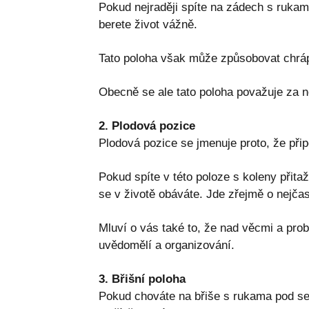
Pokud nejraději spíte na zádech s rukama 
berete život vážně.
Tato poloha však může způsobovat chrápá
Obecně se ale tato poloha považuje za ne
2. Plodová pozice
Plodová pozice se jmenuje proto, že při
Pokud spíte v této poloze s koleny přitaž
se v životě obáváte. Jde zřejmě o nejča
Mluví o vás také to, že nad věcmi a prob
uvědomělí a organizování.
3. Břišní poloha
Pokud chováte na břiše s rukama pod se