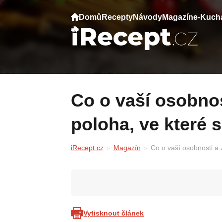
Domů
Recepty
Návody
Magazín
e-Kuch
Co o vaší osobnosti a zdraví vypovídá
poloha, ve které s
iRecept.cz
Magazín
Co o vaší osobnosti a 
Vytisknout článek