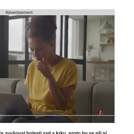
Advertisement
 zvyšovat bolesti zad a krku, proto by se při ní