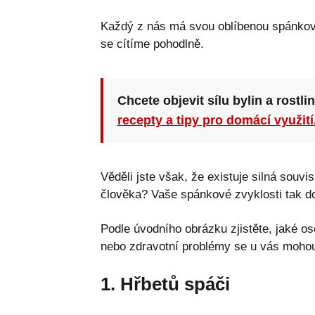
Každý z nás má svou oblíbenou spánkovo
se cítíme pohodlně.
Chcete objevit sílu bylin a rostli
recepty a tipy pro domácí využití
Věděli jste však, že existuje silná souv
člověka? Vaše spánkové zvyklosti tak d
Podle úvodního obrázku zjistěte, jaké o
nebo zdravotní problémy se u vás mohou
1. Hřbetů spáči