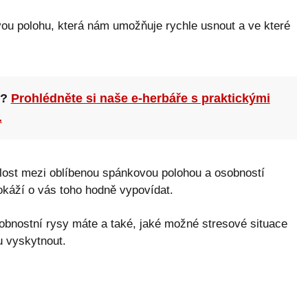
u polohu, která nám umožňuje rychle usnout a ve které
n?
Prohlédněte si naše e-herbáře s praktickými
.
islost mezi oblíbenou spánkovou polohou a osobností
okáží o vás toho hodně vypovídat.
sobnostní rysy máte a také, jaké možné stresové situace
 vyskytnout.