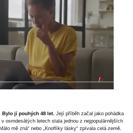
.
Bylo jí pouhých 48 let.
Její příběh začal jako pohádka
 v osmdesátých letech stala jednou z nejpopulárnějších
Málo mě zná“ nebo „Knoflíky lásky“ zpívala celá země.