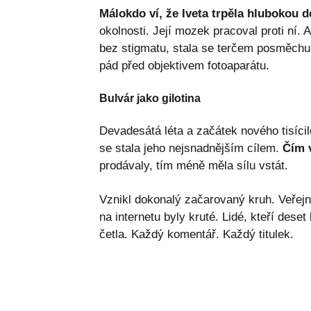
Málokdo ví, že Iveta trpěla hlubokou de
okolnosti. Její mozek pracoval proti ní.
bez stigmatu, stala se terčem posměchu. 
pád před objektivem fotoaparátu.
Bulvár jako gilotina
Devadesátá léta a začátek nového tisícil
se stala jeho nejsnadnějším cílem.
Čím v
prodávaly, tím méně měla sílu vstát.
Vznikl dokonalý začarovaný kruh. Veřejno
na internetu byly kruté. Lidé, kteří deset 
četla. Každý komentář. Každý titulek.