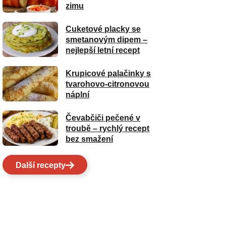
zimu
Cuketové placky se
smetanovým dipem –
nejlepší letní recept
Krupicové palačinky s
tvarohovo-citronovou
náplní
Čevabčiči pečené v
troubě – rychlý recept
bez smažení
Další recepty