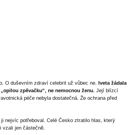
o. O duševním zdraví celebrit už vůbec ne.
Iveta žádala
n „opilou zpěvačku“, ne nemocnou ženu.
Její blízcí
dravotnická péče nebyla dostatečná. Že ochrana před
 ji nejvíc potřeboval. Celé Česko ztratilo hlas, který
 vzali jen částečně.