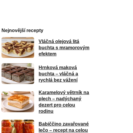
Nejnovější recepty
Vláčná olejová litá
buchta s mramorovým
efektem
Hrnková maková
buchta – vláčná a
rychlá bez vážení
Karamelový větrník na
plech – nadýchaný
dezert pro celou
rodinu
Babiččino zavařované
lečo – recept na celou