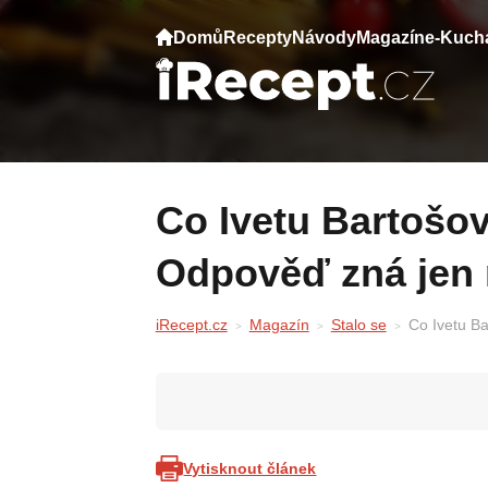
Domů
Recepty
Návody
Magazín
e-Kuch
Co Ivetu Bartošovou skutečně zlomilo?
Odpověď zná jen m
iRecept.cz
Magazín
Stalo se
Co Ivetu Ba
Vytisknout článek