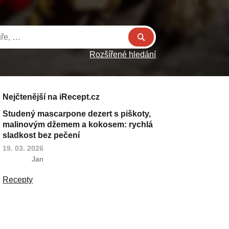
Rozšířené hledání
Nejčtenější na iRecept.cz
Studený mascarpone dezert s piškoty,
malinovým džemem a kokosem: rychlá
sladkost bez pečení
19. 03. 2026
Jan
Recepty