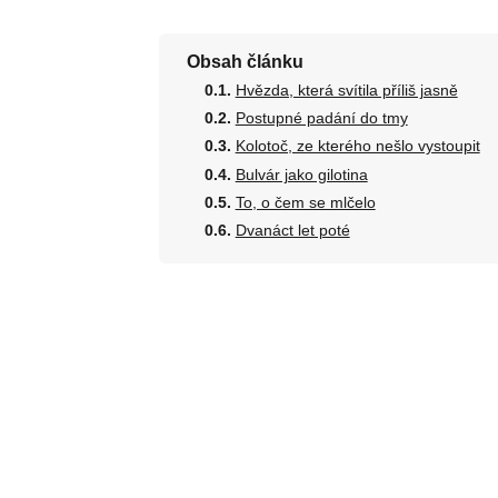
Obsah článku
Hvězda, která svítila příliš jasně
Postupné padání do tmy
Kolotoč, ze kterého nešlo vystoupit
Bulvár jako gilotina
To, o čem se mlčelo
Dvanáct let poté