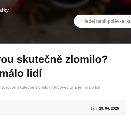
ařky
álo lidí
rtošovou skutečně zlomilo? Odpověď zná jen málo lidí
Jan
, 29. 04. 2026