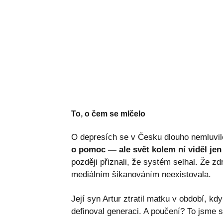
To, o čem se mlčelo
O depresích se v Česku dlouho nemluvil
o pomoc — ale svět kolem ní viděl je
později přiznali, že systém selhal. Že z
mediálním šikanováním neexistovala.
Její syn Artur ztratil matku v období, kdy
definoval generaci. A poučení? To jsme si