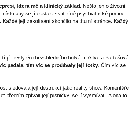
presí, která měla klinický základ.
Nešlo jen o životní
 A místo aby se jí dostalo skutečné psychiatrické pomoci
Každé její zakolísání skončilo na titulní stránce. Každý
etí přinesly éru bezohledného bulváru. A Iveta Bartošová
íc padala, tím víc se prodávaly její fotky.
Čím víc se
st sledovala její destrukci jako reality show. Komentáře
let předtím zpívali její písničky, se jí vysmívali. A ona to