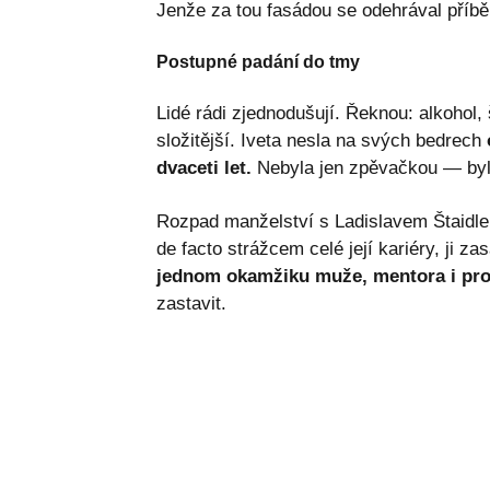
Jenže za tou fasádou se odehrával příběh
Postupné padání do tmy
Lidé rádi zjednodušují. Řeknou: alkohol,
složitější. Iveta nesla na svých bedrech
dvaceti let.
Nebyla jen zpěvačkou — byl
Rozpad manželství s Ladislavem Štaidlem
de facto strážcem celé její kariéry, ji za
jednom okamžiku muže, mentora i pro
zastavit.