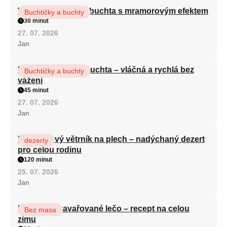
Vláčná olejová litá buchta s mramorovým efektem
Buchtičky a buchty
30 minut
27. 07. 2026
Jan
Hrnková maková buchta – vláčná a rychlá bez
Buchtičky a buchty
vážení
45 minut
27. 07. 2026
Jan
Karamelový větrník na plech – nadýchaný dezert
dezerty
pro celou rodinu
120 minut
25. 07. 2026
Jan
Babiččino zavařované lečo – recept na celou
Bez masa
zimu