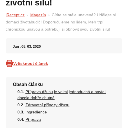
životní sílu!
iRecept.cz
Magazín
Cítíte se stále unavená? Udělejte si
domácí životabudič! Doporučujeme ho lidem, kteří trpí
chronickou únavou a potřebují si obnovit svou životní sílu!
Jan
, 05. 03. 2020
Vytisknout článek
Obsah článku
Příprava džusu je velmi jednoduchá a navíc i
docela dobře chutná
Zdravotní přínosy džusu
Ingredience
Příprava