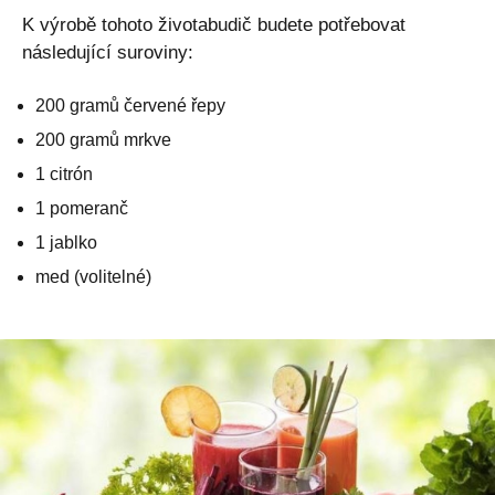
K výrobě tohoto životabudič budete potřebovat
následující suroviny:
200 gramů červené řepy
200 gramů mrkve
1 citrón
1 pomeranč
1 jablko
med (volitelné)