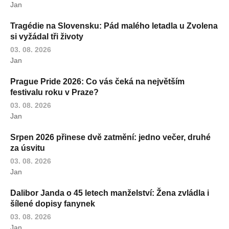
Jan
Tragédie na Slovensku: Pád malého letadla u Zvolena
si vyžádal tři životy
03. 08. 2026
Jan
Prague Pride 2026: Co vás čeká na největším
festivalu roku v Praze?
03. 08. 2026
Jan
Srpen 2026 přinese dvě zatmění: jedno večer, druhé
za úsvitu
03. 08. 2026
Jan
Dalibor Janda o 45 letech manželství: Žena zvládla i
šílené dopisy fanynek
03. 08. 2026
Jan