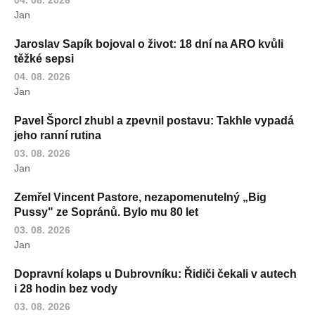
Jan
Jaroslav Sapík bojoval o život: 18 dní na ARO kvůli
těžké sepsi
04. 08. 2026
Jan
Pavel Šporcl zhubl a zpevnil postavu: Takhle vypadá
jeho ranní rutina
03. 08. 2026
Jan
Zemřel Vincent Pastore, nezapomenutelný „Big
Pussy" ze Sopránů. Bylo mu 80 let
03. 08. 2026
Jan
Dopravní kolaps u Dubrovníku: Řidiči čekali v autech
i 28 hodin bez vody
03. 08. 2026