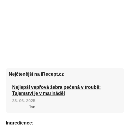
Nejčtenější na iRecept.cz
Nejlepší vepřová žebra pečená v troubě:
Tajemství je v marinádě!
23. 06. 2025
Jan
Ingredience: