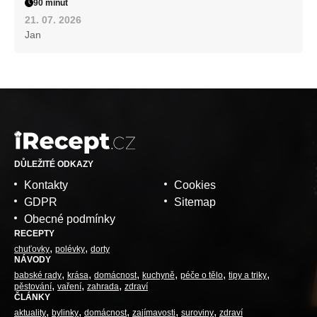
90 minut
21. 07. 2026
Jan
DŮLEŽITÉ ODKAZY
Kontakty
Cookies
GDPR
Sitemap
Obecné podmínky
RECEPTY
chuťovky
polévky
dorty
NÁVODY
babské rady
krása
domácnost
kuchyně
péče o tělo
tipy a triky
pěstování
vaření
zahrada
zdraví
ČLÁNKY
aktuality
bylinky
domácnost
zajímavosti
suroviny
zdraví