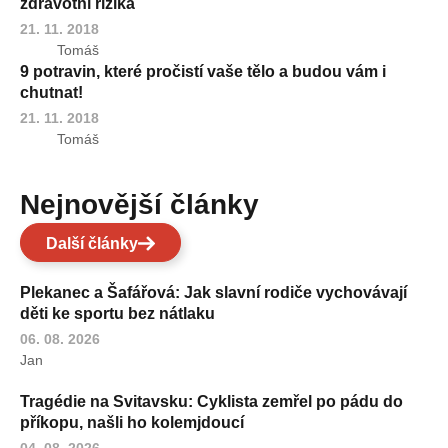
zdravotní rizika
21. 11. 2018
Tomáš
9 potravin, které pročistí vaše tělo a budou vám i
chutnat!
21. 11. 2018
Tomáš
Nejnovější články
Další články
Plekanec a Šafářová: Jak slavní rodiče vychovávají
děti ke sportu bez nátlaku
06. 08. 2026
Jan
Tragédie na Svitavsku: Cyklista zemřel po pádu do
příkopu, našli ho kolemjdoucí
04. 08. 2026