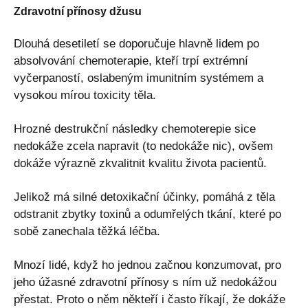
Zdravotní přínosy džusu
Dlouhá desetiletí se doporučuje hlavně lidem po
absolvování chemoterapie, kteří trpí extrémní
vyčerpaností, oslabeným imunitním systémem a
vysokou mírou toxicity těla.
Hrozné destrukční následky chemoterepie sice
nedokáže zcela napravit (to nedokáže nic), ovšem
dokáže výrazně zkvalitnit kvalitu života pacientů.
Jelikož má silné detoxikační účinky, pomáhá z těla
odstranit zbytky toxinů a odumřelých tkání, které po
sobě zanechala těžká léčba.
Mnozí lidé, když ho jednou začnou konzumovat, pro
jeho úžasné zdravotní přínosy s ním už nedokážou
přestat. Proto o něm někteří i často říkají, že dokáže