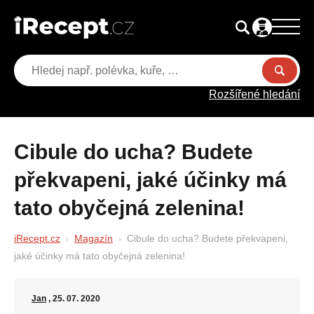
Rozšířené hledání
Cibule do ucha? Budete
překvapeni, jaké účinky má
tato obyčejná zelenina!
iRecept.cz
Magazín
Cibule do ucha? Budete překvapeni,
jaké účinky má tato obyčejná zelenina!
Jan
, 25. 07. 2020