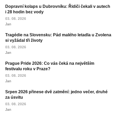
Dopravní kolaps u Dubrovníku: Řidiči čekali v autech
i 28 hodin bez vody
03. 08. 2026
Jan
Tragédie na Slovensku: Pád malého letadla u Zvolena
si vyžádal tři životy
03. 08. 2026
Jan
Prague Pride 2026: Co vás čeká na největším
festivalu roku v Praze?
03. 08. 2026
Jan
Srpen 2026 přinese dvě zatmění: jedno večer, druhé
za úsvitu
03. 08. 2026
Jan