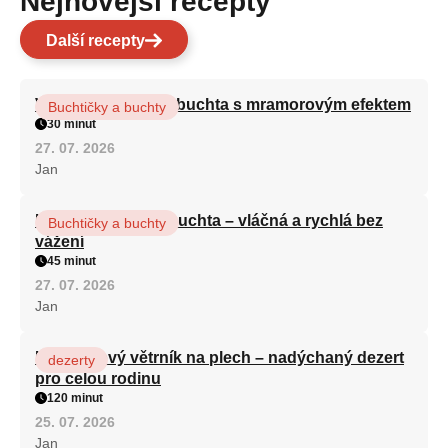
Nejnovější recepty
Další recepty
Vláčná olejová litá buchta s mramorovým efektem
Buchtičky a buchty
30 minut
27. 07. 2026
Jan
Hrnková maková buchta – vláčná a rychlá bez
Buchtičky a buchty
vážení
45 minut
27. 07. 2026
Jan
Karamelový větrník na plech – nadýchaný dezert
dezerty
pro celou rodinu
120 minut
25. 07. 2026
Jan