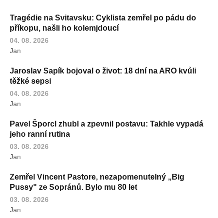
Tragédie na Svitavsku: Cyklista zemřel po pádu do
příkopu, našli ho kolemjdoucí
04. 08. 2026
Jan
Jaroslav Sapík bojoval o život: 18 dní na ARO kvůli
těžké sepsi
04. 08. 2026
Jan
Pavel Šporcl zhubl a zpevnil postavu: Takhle vypadá
jeho ranní rutina
03. 08. 2026
Jan
Zemřel Vincent Pastore, nezapomenutelný „Big
Pussy" ze Sopránů. Bylo mu 80 let
03. 08. 2026
Jan