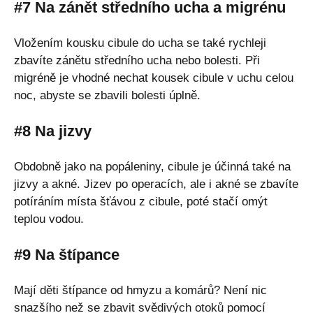
#7 Na zánět středního ucha a migrénu
Vložením kousku cibule do ucha se také rychleji
zbavíte zánětu středního ucha nebo bolesti. Při
migréně je vhodné nechat kousek cibule v uchu celou
noc, abyste se zbavili bolesti úplně.
#8 Na jizvy
Obdobně jako na popáleniny, cibule je účinná také na
jizvy a akné. Jizev po operacích, ale i akné se zbavíte
potíráním místa šťávou z cibule, poté stačí omýt
teplou vodou.
#9 Na štípance
Mají děti štípance od hmyzu a komárů? Není nic
snazšího než se zbavit svědivých otoků pomocí