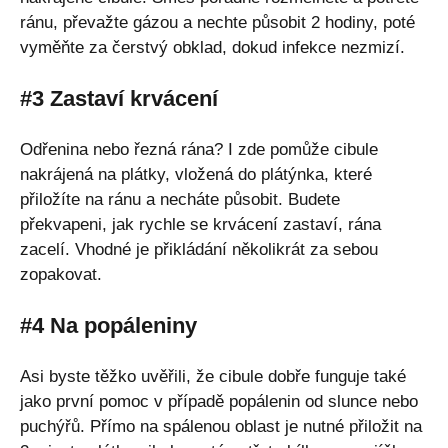
ránu, převažte gázou a nechte působit 2 hodiny, poté
vyměňte za čerstvý obklad, dokud infekce nezmizí.
#3 Zastaví krvácení
Odřenina nebo řezná rána? I zde pomůže cibule
nakrájená na plátky, vložená do plátýnka, které
přiložíte na ránu a necháte působit. Budete
překvapeni, jak rychle se krvácení zastaví, rána
zacelí. Vhodné je přikládání několikrát za sebou
zopakovat.
#4 Na popáleniny
Asi byste těžko uvěřili, že cibule dobře funguje také
jako první pomoc v případě popálenin od slunce nebo
puchýřů. Přímo na spálenou oblast je nutné přiložit na