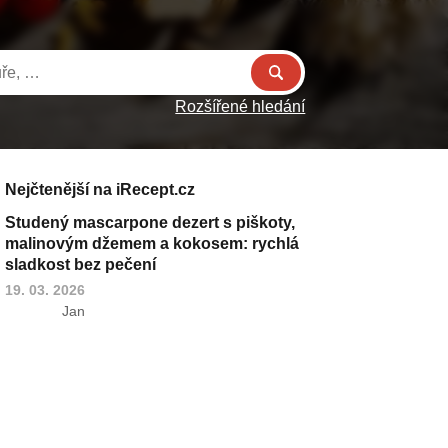
Rozšířené hledání
Nejčtenější na iRecept.cz
Studený mascarpone dezert s piškoty,
malinovým džemem a kokosem: rychlá
sladkost bez pečení
19. 03. 2026
Jan