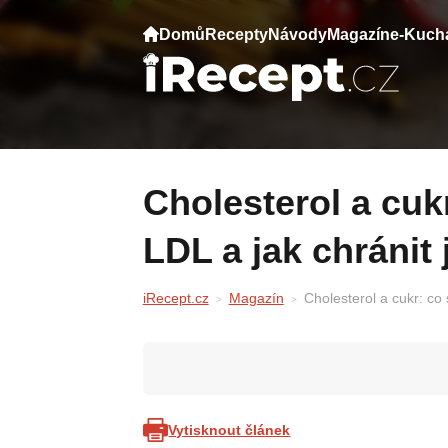
Domů
Recepty
Návody
Magazín
e-Kuch
Cholesterol a cukr: co skutečně zvyšuje
LDL a jak chránit 
iRecept.cz
Magazín
Cholesterol a cukr: co 
Vytisknout článek