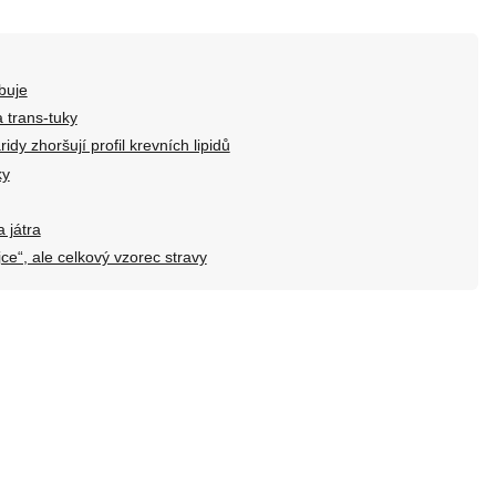
buje
a trans-tuky
dy zhoršují profil krevních lipidů
ky
a játra
ce“, ale celkový vzorec stravy