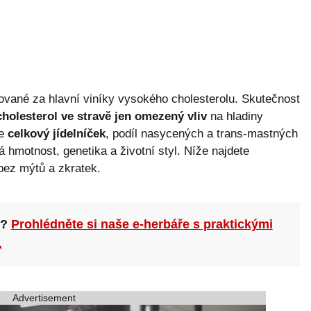
čované za hlavní viníky vysokého cholesterolu. Skutečnost
cholesterol ve stravě jen omezený vliv
na hladiny
je
celkový jídelníček
, podíl nasycených a trans-mastných
ná hmotnost, genetika a životní styl. Níže najdete
 bez mýtů a zkratek.
n?
Prohlédněte si naše e-herbáře s praktickými
.
Advertisement