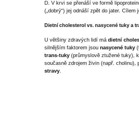
D. V krvi se přenáší ve formě lipoprotei
(„dobrý“) jej odnáší zpět do jater. Cíle
Dietní cholesterol vs. nasycené tuky a t
U většiny zdravých lidí má
dietní choles
silnějším faktorem jsou
nasycené tuky
(
trans-tuky
(průmyslově ztužené tuky), k
současně zdrojem živin (např. cholinu), 
stravy
.