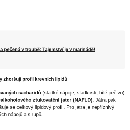
a pečená v troubě: Tajemství je v marinádě!
 zhoršují profil krevních lipidů
ovaných sacharidů
(sladké nápoje, sladkosti, bílé pečivo)
alkoholového ztukovatění jater (NAFLD)
. Játra pak
uje se celkový lipidový profil. Pro játra je nepříznivý
ch nápojů a sirupů.