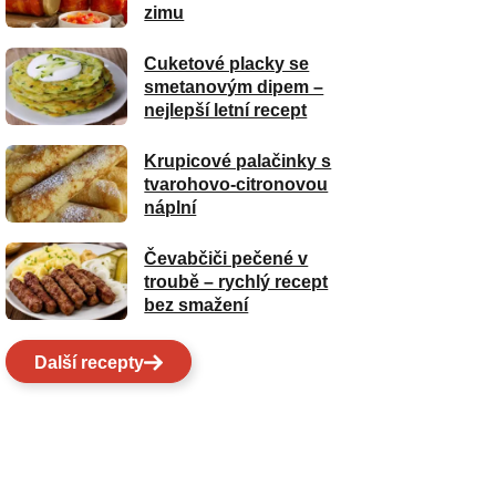
zimu
Cuketové placky se
smetanovým dipem –
nejlepší letní recept
Krupicové palačinky s
tvarohovo-citronovou
náplní
Čevabčiči pečené v
troubě – rychlý recept
bez smažení
Další recepty