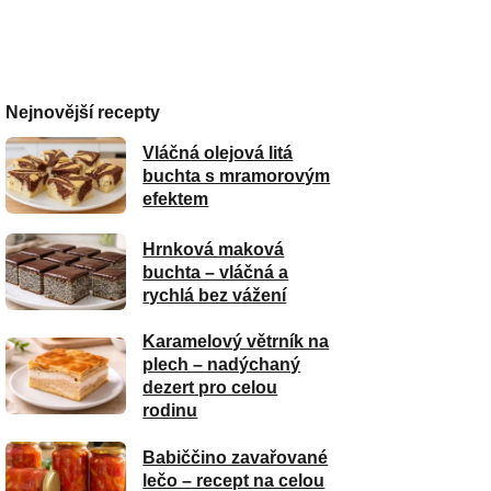
Nejnovější recepty
Vláčná olejová litá
buchta s mramorovým
efektem
Hrnková maková
buchta – vláčná a
rychlá bez vážení
Karamelový větrník na
plech – nadýchaný
dezert pro celou
rodinu
Babiččino zavařované
lečo – recept na celou