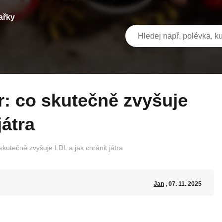
ařky
játra
skutečně zvyšuje LDL a jak chránit játra
Jan
, 07. 11. 2025