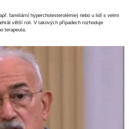
př. familiární hypercholesterolémie) nebo u lidí s velmi
hrát větší roli. V takových případech rozhoduje
ho terapeuta.