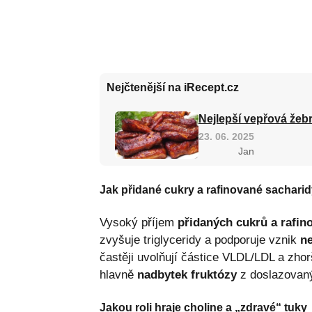
Nejčtenější na iRecept.cz
Nejlepší vepřová žebr
23. 06. 2025
Jan
Jak přidané cukry a rafinované sacharidy
Vysoký příjem
přidaných cukrů a rafin
zvyšuje triglyceridy a podporuje vznik
ne
častěji uvolňují částice VLDL/LDL a zhorš
hlavně
nadbytek fruktózy
z doslazovaný
Jakou roli hraje choline a „zdravé“ tuky