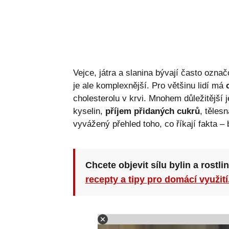
Vejce, játra a slanina bývají často ozna
je ale komplexnější. Pro většinu lidí má
cholesterolu v krvi. Mnohem důležitější 
kyselin,
příjem přidaných cukrů
, těles
vyvážený přehled toho, co říkají fakta –
Chcete objevit sílu bylin a rostli
recepty a tipy pro domácí využití