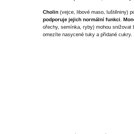
Cholin
(vejce, libové maso, luštěniny) po
podporuje jejich normální funkci
.
Mono
ořechy, semínka, ryby) mohou snižovat L
omezíte nasycené tuky a přidané cukry.