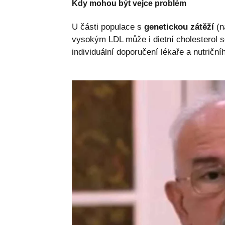
Kdy mohou být vejce problém
U části populace s
genetickou zátěží
(na
vysokým LDL může i dietní cholesterol se
individuální doporučení lékaře a nutriční