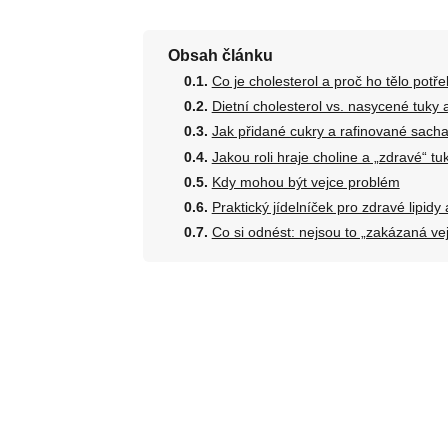
Obsah článku
Co je cholesterol a proč ho tělo potře
Dietní cholesterol vs. nasycené tuky 
Jak přidané cukry a rafinované sachari
Jakou roli hraje choline a „zdravé“ tu
Kdy mohou být vejce problém
Praktický jídelníček pro zdravé lipidy 
Co si odnést: nejsou to „zakázaná vej