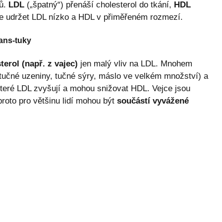
nů.
LDL
(„špatný“) přenáší cholesterol do tkání,
HDL
m je udržet LDL nízko a HDL v přiměřeném rozmezí.
rans-tuky
terol (např. z vajec)
jen malý vliv na LDL. Mnohem
tučné uzeniny, tučné sýry, máslo ve velkém množství) a
teré LDL zvyšují a mohou snižovat HDL. Vejce jsou
proto pro většinu lidí mohou být
součástí vyvážené